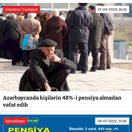
Gündəm / Cəmiyyət
13-04-2024, 16:16
Azərbaycanda kişilərin 48%-i pensiya almadan
vəfat edib
İqtisadiyyat
28-07-2022, 15:50