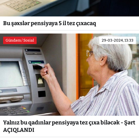
Bu şəxslər pensiyaya 5 il tez çıxacaq
Gündəm / Sosial
29-03-2024, 13:33
Yalnız bu qadınlar pensiyaya tez çıxa biləcək - Şərt
AÇIQLANDI