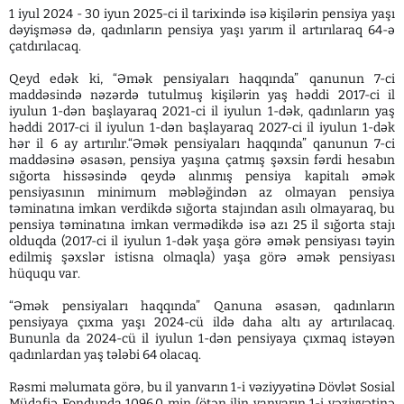
1 iyul 2024 - 30 iyun 2025-ci il tarixində isə kişilərin pensiya yaşı
dəyişməsə də, qadınların pensiya yaşı yarım il artırılaraq 64-ə
çatdırılacaq.
Qeyd edək ki, “Əmək pensiyaları haqqında” qanunun 7-ci
maddəsində nəzərdə tutulmuş kişilərin yaş həddi 2017-ci il
iyulun 1-dən başlayaraq 2021-ci il iyulun 1-dək, qadınların yaş
həddi 2017-ci il iyulun 1-dən başlayaraq 2027-ci il iyulun 1-dək
hər il 6 ay artırılır.“Əmək pensiyaları haqqında” qanunun 7-ci
maddəsinə əsasən, pensiya yaşına çatmış şəxsin fərdi hesabın
sığorta hissəsində qeydə alınmış pensiya kapitalı əmək
pensiyasının minimum məbləğindən az olmayan pensiya
təminatına imkan verdikdə sığorta stajından asılı olmayaraq, bu
pensiya təminatına imkan vermədikdə isə azı 25 il sığorta stajı
olduqda (2017-ci il iyulun 1-dək yaşa görə əmək pensiyası təyin
edilmiş şəxslər istisna olmaqla) yaşa görə əmək pensiyası
hüququ var.
“Əmək pensiyaları haqqında” Qanuna əsasən, qadınların
pensiyaya çıxma yaşı 2024-cü ildə daha altı ay artırılacaq.
Bununla da 2024-cü il iyulun 1-dən pensiyaya çıxmaq istəyən
qadınlardan yaş tələbi 64 olacaq.
Rəsmi məlumata görə, bu il yanvarın 1-i vəziyyətinə Dövlət Sosial
Müdafiə Fondunda 1096,0 min (ötən ilin yanvarın 1-i vəziyyətinə