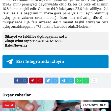
1114,2 min) pensiyaçı qeydiyyatda olub ki, bu da ölkə əhalisinin
10,8 faizini təşkil edir. Onların 64,0 faizi yaşa, 23,6 faizi əlilliyə, 12,4
faizi isə ailə başçısını itirməyə görə pensiya alır. Təyin olunmuş
aylıq pensiyaların orta məbləği ötən ilin müvafiq dövrü ilə
müqayisədə 18,6 faiz artaraq 441,3 manat təşkil etmiş və orta
aylıq əməkhaqqının 47,3 faizinə bərabər olub.(Modern)
Şikayət və təkliflər üçün qaynar xətt:
Əlaqə whatsapp:+994 70 402 02 85
BakuNews.az
Bizi Telegramda izləyin
Oxşar xəbərlər
Sosial
29-12-2022, 18:41