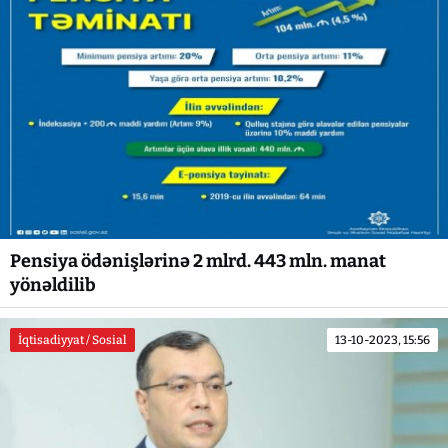
Pensiya ödənişlərinə 2 mlrd. 443 mln. manat
yönəldilib
İqtisadiyyat / Sosial
13-10-2023, 15:56