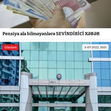
Pensiya ala bilməyənlərə SEVİNDİRİCİ XƏBƏR
Gündəm
3-07-2022, 15:01