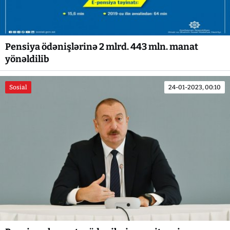
Pensiya ödənişlərinə 2 mlrd. 443 mln. manat
yönəldilib
Sosial
24-01-2023, 00:10