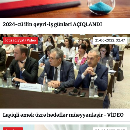
2024-cü ilin qeyri-iş günləri AÇIQLANDI
İqtisadiyyat / Video
21-06-2022, 02:47
Layiqli əmək üzrə hədəflər müəyyənləşir - VİDEO