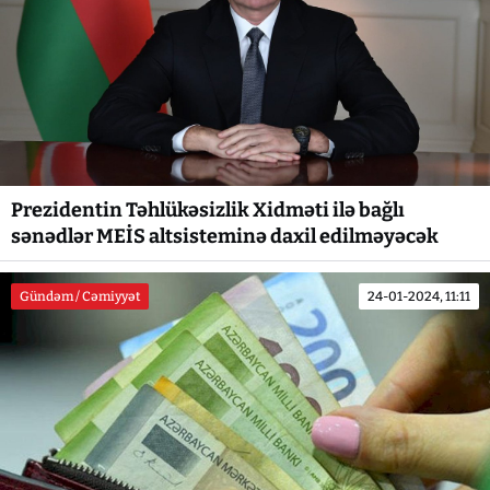
Prezidentin Təhlükəsizlik Xidməti ilə bağlı
sənədlər MEİS altsisteminə daxil edilməyəcək
Gündəm / Cəmiyyət
24-01-2024, 11:11