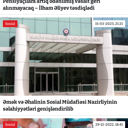
Pensiyaçılara artıq ödənilmiş vəsait geri
alınmayacaq – İlham Əliyev təsdiqlədi
Sosial
15-03-2023, 21:21
Əmək və Əhalinin Sosial Müdafiəsi Nazirliyinin
səlahiyyətləri genişləndirilib
Sosial
29-12-2022, 18:41