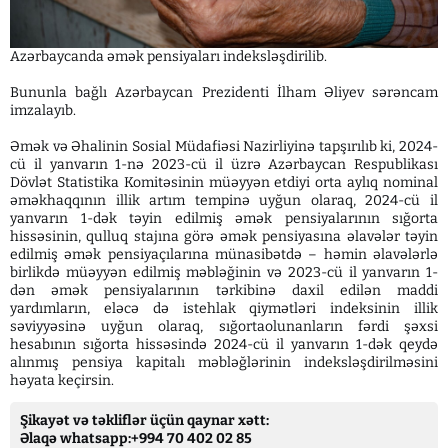
Azərbaycanda əmək pensiyaları indeksləşdirilib.
Bununla bağlı Azərbaycan Prezidenti İlham Əliyev sərəncam
imzalayıb.
Əmək və Əhalinin Sosial Müdafiəsi Nazirliyinə tapşırılıb ki, 2024-
cü il yanvarın 1-nə 2023-cü il üzrə Azərbaycan Respublikası
Dövlət Statistika Komitəsinin müəyyən etdiyi orta aylıq nominal
əməkhaqqının illik artım tempinə uyğun olaraq, 2024-cü il
yanvarın 1-dək təyin edilmiş əmək pensiyalarının sığorta
hissəsinin, qulluq stajına görə əmək pensiyasına əlavələr təyin
edilmiş əmək pensiyaçılarına münasibətdə – həmin əlavələrlə
birlikdə müəyyən edilmiş məbləğinin və 2023-cü il yanvarın 1-
dən əmək pensiyalarının tərkibinə daxil edilən maddi
yardımların, eləcə də istehlak qiymətləri indeksinin illik
səviyyəsinə uyğun olaraq, sığortaolunanların fərdi şəxsi
hesabının sığorta hissəsində 2024-cü il yanvarın 1-dək qeydə
alınmış pensiya kapitalı məbləğlərinin indeksləşdirilməsini
həyata keçirsin.
Şikayət və təkliflər üçün qaynar xətt:
Əlaqə whatsapp:+994 70 402 02 85