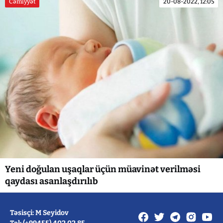
Cəmiyyət
20-08-2022, 12:05
Yeni doğulan uşaqlar üçün müavinət verilməsi
qaydası asanlaşdırılıb
Təsisçi: M Seyidov