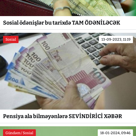
Sosial ödənişlər bu tarixdə TAM ÖDƏNİLƏCƏK
Sosial
13-09-2023, 11:19
Pensiya ala bilməyənlərə SEVİNDİRİCİ XƏBƏR
Gündəm / Sosial
18-01-2024, 09:46