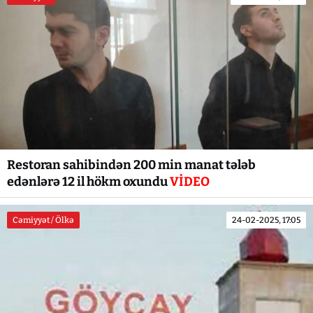
Restoran sahibindən 200 min manat tələb
edənlərə 12 il hökm oxundu
VİDEO
Cəmiyyət / Ölkə
24-02-2025, 17:05