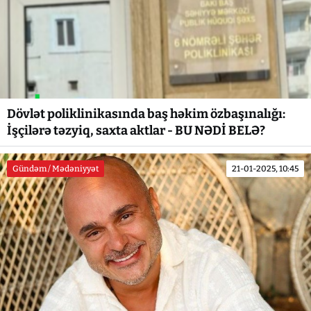
Dövlət poliklinikasında baş həkim özbaşınalığı:
İşçilərə təzyiq, saxta aktlar - BU NƏDİ BELƏ?
Gündəm / Mədəniyyət
21-01-2025, 10:45