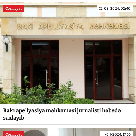
Cəmiyyət
12-03-2024, 02:40
Bakı apellyasiya məhkəməsi jurnalisti həbsdə
saxlayıb
Cəmiyyət
4-04-2024, 17:56