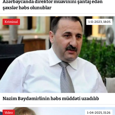
Azərbaycanda direktor müavinini şantaj edən
şəxslər həbs olunublar
Kriminal
1-11-2023, 18:05
Nazim Bəydəmirlinin həbs müddəti uzadılıb
Video
1-04-2025, 15:26