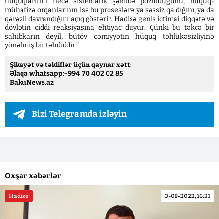
hüquqlarının necə sistematik şəkildə pozulduğunu, hüquq-
mühafizə orqanlarının isə bu proseslərə ya səssiz qaldığını, ya da
qərəzli davrandığını açıq göstərir. Hadisə geniş ictimai diqqətə və
dövlətin ciddi reaksiyasına ehtiyac duyur. Çünki bu təkcə bir
sahibkarın deyil, bütöv cəmiyyətin hüquq təhlükəsizliyinə
yönəlmiş bir təhdiddir."
Şikayət və təkliflər üçün qaynar xətt:
Əlaqə whatsapp:+994 70 402 02 85
BakuNews.az
Bizi Telegramda izləyin
Oxşar xəbərlər
Hadisə
3-08-2022, 16:31