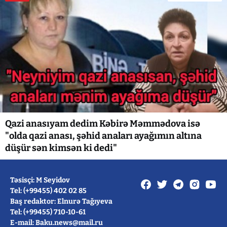
Qazi anasıyam dedim Kəbirə Məmmədova isə
"olda qazi anası, şəhid anaları ayağımın altına
düşür sən kimsən ki dedi"
Təsisçi: M Seyidov
Tel: (+99455) 402 02 85
Baş redaktor: Elnurə Tağıyeva
Tel: (+99455) 710-10-61
E-mail: Baku.news@mail.ru