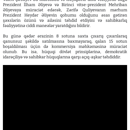
Prezident İlham Əliyevə və Birinci vitse-prezident Mehriban
Əliyevaya müraciət edərək, Zərifə Quliyevanın mərhum
Prezident Heydər Əliyevin qohumu olduğunu əsas gətirən
şəxslərin özünü və ailəsini təhdid etdiyini və sahibkarlıq
fəaliyyətinə ciddi maneələr yaratdığını bildirir.
Bu günə qədər ərazinin 8 sotuna saxta çıxarış çıxarılaraq
qanunsuz şəkildə satılmasına baxmayaraq, qalan 15 sotun
boşaldılması üçün də kommersiya məhkəməsinə müraciət
olunub. Bu isə, hüquqi dövlət prinsiplərinə, demokratik
idarəçiliyə və sahibkar hüquqlarına qarşı açıq-aşkar təhdiddir.