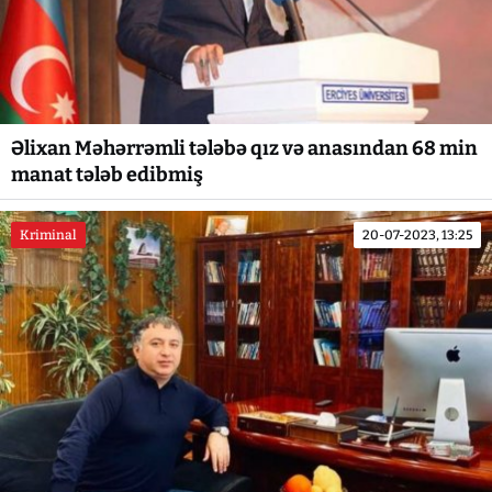
Əlixan Məhərrəmli tələbə qız və anasından 68 min
manat tələb edibmiş
Kriminal
20-07-2023, 13:25