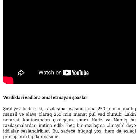
Verdikləri vədlərə əməl etməyən şəxslər
Şirəliyev bildirir ki, razılaşma əsasında ona 250 min manatlıq
mənzil və əlavə olaraq 250 min manat pul vəd olunub. Lakin
notariat kontorundan çıxdıqdan sonra Hafiz və Namiq bu
razılaşmalardan imtina edib, “heç bir razılaşma olmayıb” deyə
iddialar səsləndiriblər. Bu, sadəcə hüquqi yox, həm də əxlaqi
prinsiplərin tapdanmasıdır.