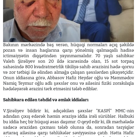
Bakının mərkəzində baş verən, hüquqi normaları açıq şəkildə
pozan və insan haqlarına qarşı yönəlmiş qalmaqallı hadisə
ictimaiyyətin diqqətindən yayınmamalıdır. 70 yaşlı sahibkar
Valeh Şirəliyev son 20 ildə icarəsində olan, 15 sot torpaq
sahəsində 800 kvadratmetrlik tikiliyə sahib ərazisini hədə-qorxu
və zor tətbiqi ilə əlindən almağa çalışan şəxslərdən şikayətçidir.
Onun iddiasına görə, Abbasov Hafiz Heydər oğlu və Məmmədov
Namiq Teymur oğlu adlı şəxslər onu və ailəsini fiziki zorakılıqla
hədələyərək ərazini tərk etməsini tələb ediblər.
Sahibkara edilən təhdid və əmlak iddiaları
V.Şirəliyev bildirir ki, adıçəkilən şəxslər "KASPİ" MMC-nin
adından çıxış edərək həmin əraziyə iddia irəli sürüblər. Halbuki
bu iddia heç bir hüquqi əsas daşımır. O qeyd edir ki, ilk mərhələdə
sadəcə ərazidən çıxması tələb olunsa da, sonradan təzyiqlər
artaraq ailəsinə qarşı təhlükələr səviyyəsinə çatıb. Hətta Hafiz