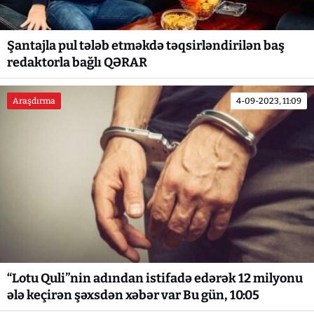
Şantajla pul tələb etməkdə təqsirləndirilən baş
redaktorla bağlı QƏRAR
Araşdırma
4-09-2023, 11:09
“Lotu Quli”nin adından istifadə edərək 12 milyonu
ələ keçirən şəxsdən xəbər var Bu gün, 10:05