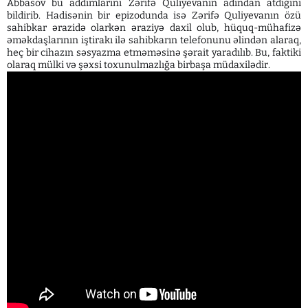
Abbasov bu addımlarını Zərifə Quliyevanın adından atdığını
bildirib. Hadisənin bir epizodunda isə Zərifə Quliyevanın özü
sahibkar ərazidə olarkən əraziyə daxil olub, hüquq-mühafizə
əməkdaşlarının iştirakı ilə sahibkarın telefonunu əlindən alaraq,
heç bir cihazın səsyazma etməməsinə şərait yaradılıb. Bu, faktiki
olaraq mülki və şəxsi toxunulmazlığa birbaşa müdaxilədir.