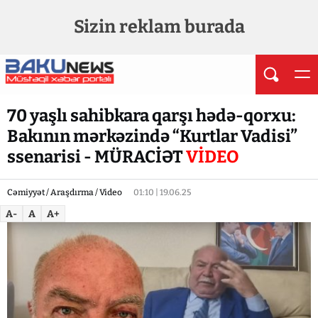
Sizin reklam burada
70 yaşlı sahibkara qarşı hədə-qorxu:
Bakının mərkəzində “Kurtlar Vadisi”
ssenarisi - MÜRACİƏT
VİDEO
Cəmiyyət / Araşdırma / Video
01:10 | 19.06.25
A-
A
A+