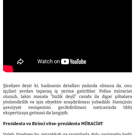
Şirəliyev deyir ki, hadisənin detalları yadında olmasa da, onu
işçiləri yerdən taparaq iş yerinə gətiriblər. Polisə müraciət
olunub, lakin məsələ “bizlik deyil” cavabı ilə digər şöbələrə
yönləndirilib və işin obyektiv araşdırılması yubadılıb. Həmçinin
şəxsiyyət vəsiqəsinin gecikdirilməsi nəticəsində tibbi
ekspertizaya getməsi də ləngiyib.
Prezidentə və Birinci vitse-prezidentə MÜRACİƏT
Valeh Şirəliyev bu mürəkkəb və təzyiqlərlə dolu vəziyyətlə bağlı