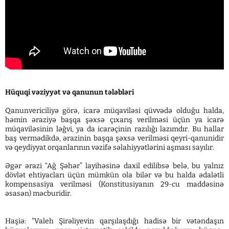
Hüquqi vəziyyət və qanunun tələbləri
Qanunvericiliyə görə, icarə müqaviləsi qüvvədə olduğu halda,
həmin əraziyə başqa şəxsə çıxarış verilməsi üçün ya icarə
müqaviləsinin ləğvi, ya da icarəçinin razılığı lazımdır. Bu hallar
baş vermədikdə, ərazinin başqa şəxsə verilməsi qeyri-qanunidir
və qeydiyyat orqanlarının vəzifə səlahiyyətlərini aşması sayılır.
Əgər ərazi “Ağ Şəhər” layihəsinə daxil edilibsə belə, bu yalnız
dövlət ehtiyacları üçün mümkün ola bilər və bu halda ədalətli
kompensasiya verilməsi (Konstitusiyanın 29-cu maddəsinə
əsasən) məcburidir.
Haşiə: "Valeh Şirəliyevin qarşılaşdığı hadisə bir vətəndaşın