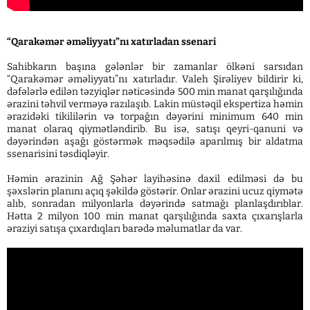
“Qarakəmər əməliyyatı”nı xatırladan ssenari
Sahibkarın başına gələnlər bir zamanlar ölkəni sarsıdan
“Qarakəmər əməliyyatı”nı xatırladır. Valeh Şirəliyev bildirir ki,
dəfələrlə edilən təzyiqlər nəticəsində 500 min manat qarşılığında
ərazini təhvil verməyə razılaşıb. Lakin müstəqil ekspertiza həmin
ərazidəki tikililərin və torpağın dəyərini minimum 640 min
manat olaraq qiymətləndirib. Bu isə, satışı qeyri-qanuni və
dəyərindən aşağı göstərmək məqsədilə aparılmış bir aldatma
ssenarisini təsdiqləyir.
Həmin ərazinin Ağ Şəhər layihəsinə daxil edilməsi də bu
şəxslərin planını açıq şəkildə göstərir. Onlar ərazini ucuz qiymətə
alıb, sonradan milyonlarla dəyərində satmağı planlaşdırıblar.
Hətta 2 milyon 100 min manat qarşılığında saxta çıxarışlarla
əraziyi satışa çıxardıqları barədə məlumatlar da var.