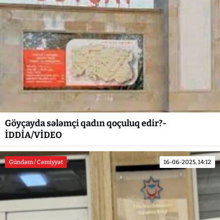
Göyçayda sələmçi qadın qoçuluq edir?-
İDDİA/VİDEO
Gündəm / Cəmiyyət
16-06-2025, 14:12