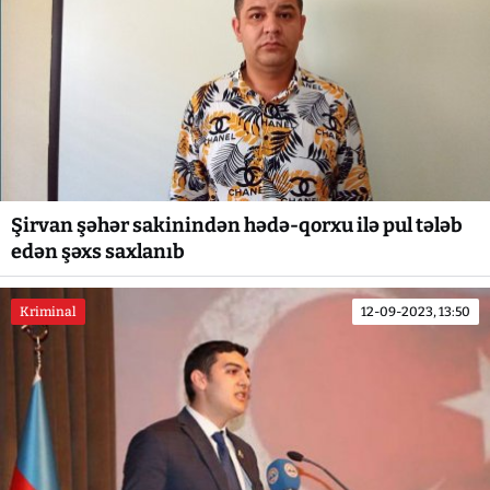
Şirvan şəhər sakinindən hədə-qorxu ilə pul tələb
edən şəxs saxlanıb
Kriminal
12-09-2023, 13:50