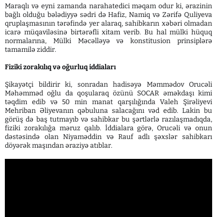
Maraqlı və eyni zamanda narahatedici məqam odur ki, ərazinin
bağlı olduğu bələdiyyə sədri də Hafiz, Namiq və Zərifə Quliyeva
qruplaşmasının tərəfində yer alaraq, sahibkarın xəbəri olmadan
icarə müqaviləsinə birtərəfli xitam verib. Bu hal mülki hüquq
normalarına, Mülki Məcəlləyə və konstitusion prinsiplərə
tamamilə ziddir.
Fiziki zorakılıq və oğurluq iddiaları
Şikayətçi bildirir ki, sonradan hadisəyə Məmmədov Orucəli
Məhəmməd oğlu da qoşularaq özünü SOCAR əməkdaşı kimi
təqdim edib və 50 min manat qarşılığında Valeh Şirəliyevi
Mehriban Əliyevanın qəbuluna salacağını vəd edib. Lakin bu
görüş də baş tutmayıb və sahibkar bu şərtlərlə razılaşmadıqda,
fiziki zorakılığa məruz qalıb. İddialara görə, Orucəli və onun
dəstəsində olan Niyaməddin və Rauf adlı şəxslər sahibkarı
döyərək maşından əraziyə atıblar.