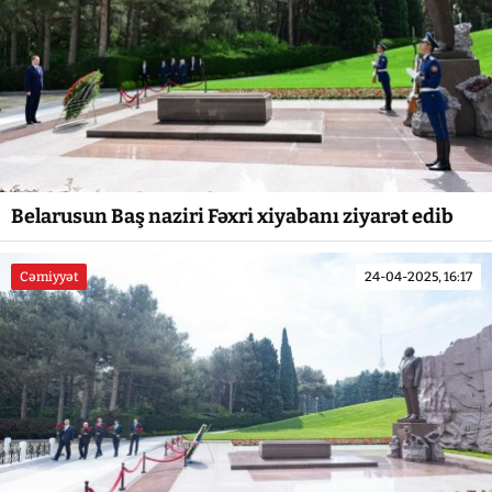
Belarusun Baş naziri Fəxri xiyabanı ziyarət edib
Cəmiyyət
24-04-2025, 16:17