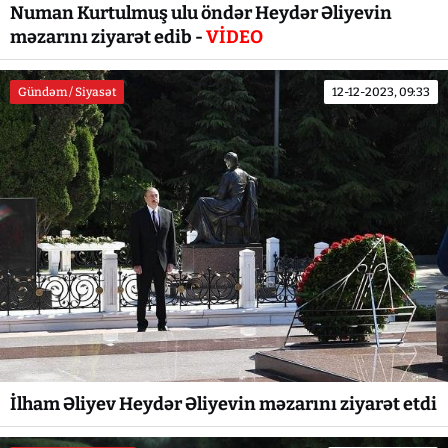
Numan Kurtulmuş ulu öndər Heydər Əliyevin
məzarını ziyarət edib -
VİDEO
Gündəm / Siyasət
12-12-2023, 09:33
İlham Əliyev Heydər Əliyevin məzarını ziyarət etdi