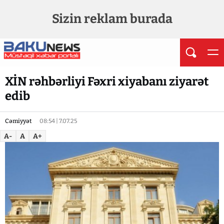
Sizin reklam burada
XİN rəhbərliyi Fəxri xiyabanı ziyarət
edib
Cəmiyyət
08:54 | 7.07.25
A-
A
A+