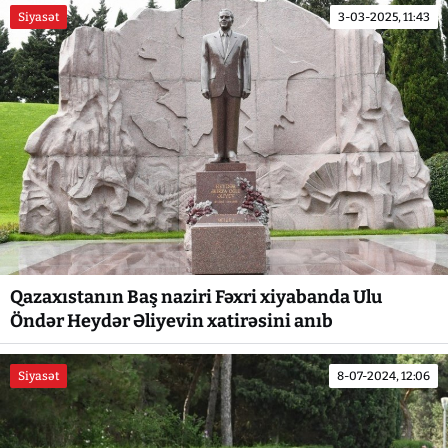
Siyasət
3-03-2025, 11:43
Qazaxıstanın Baş naziri Fəxri xiyabanda Ulu
Öndər Heydər Əliyevin xatirəsini anıb
Siyasət
8-07-2024, 12:06