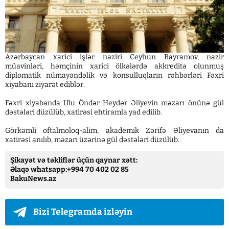
Azərbaycan xarici işlər naziri Ceyhun Bayramov, nazir
müavinləri, həmçinin xarici ölkələrdə akkreditə olunmuş
diplomatik nümayəndəlik və konsulluqların rəhbərləri Fəxri
xiyabanı ziyarət ediblər.
Fəxri xiyabanda Ulu Öndər Heydər Əliyevin məzarı önünə gül
dəstələri düzülüb, xatirəsi ehtiramla yad edilib.
Görkəmli oftalmoloq-alim, akademik Zərifə Əliyevanın da
xatirəsi anılıb, məzarı üzərinə gül dəstələri düzülüb.
Şikayət və təkliflər üçün qaynar xətt:
Əlaqə whatsapp:+994 70 402 02 85
BakuNews.az
Bizi Telegramda izləyin