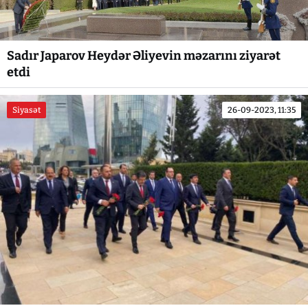
Sadır Japarov Heydər Əliyevin məzarını ziyarət
etdi
Siyasət
26-09-2023, 11:35