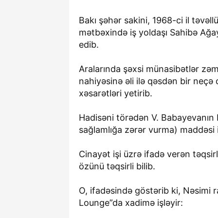
Bakı şəhər sakini, 1968-ci il təvə
mətbəxində iş yoldaşı Sahibə Ağaye
edib.
Aralarında şəxsi münasibətlər zə
nahiyəsinə əli ilə qəsdən bir neçə
xəsarətləri yetirib.
Hadisəni törədən V. Babayevanın 
sağlamlığa zərər vurma) maddəsi il
Cinayət işi üzrə ifadə verən təqsi
özünü təqsirli bilib.
O, ifadəsində göstərib ki, Nəsimi
Lounge”da xadimə işləyir: