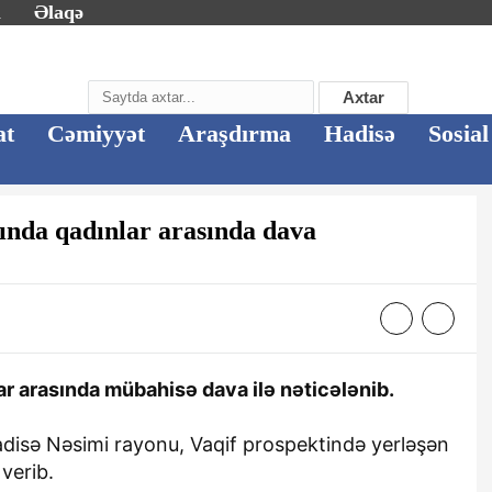
m
Əlaqə
Axtar
at
Cəmiyyət
Araşdırma
Hadisə
Sosial
ında qadınlar arasında dava
r arasında mübahisə dava ilə nəticələnib.
hadisə Nəsimi rayonu, Vaqif prospektində yerləşən
verib.