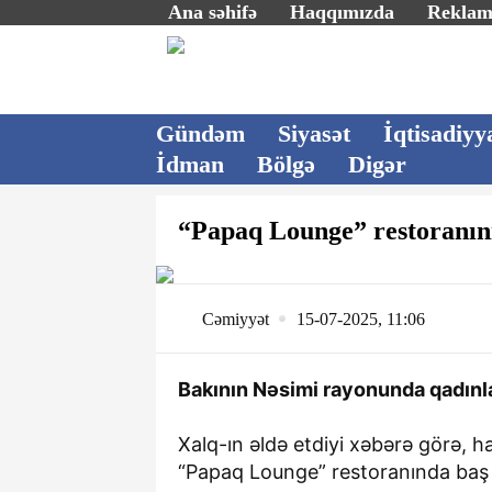
Ana səhifə
Haqqımızda
Rekla
Gündəm
Siyasət
İqtisadiyy
İdman
Bölgə
Digər
“Papaq Lounge” restoranın
Cəmiyyət
15-07-2025, 11:06
Bakının Nəsimi rayonunda qadınla
Xalq-ın əldə etdiyi xəbərə görə, 
“Papaq Lounge” restoranında baş 