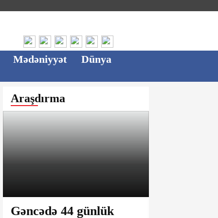
Mədəniyyət
Dünya
Araşdırma
Gəncədə 44 günlük
Ağsu bazar