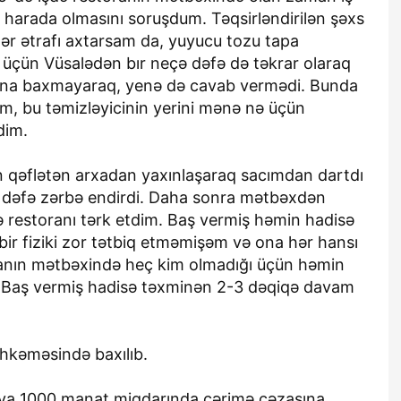
harada olmasını soruşdum. Təqsirləndirilən şəxs
r ətrafı axtarsam da, yuyucu tozu tapa
m üçün Vüsalədən bır neçə dəfə də təkrar olaraq
una baxmayaraq, yenə də cavab vermədi. Bunda
m, bu təmizləyicinin yerini mənə nə üçün
dim.
qəflətən arxadan yaxınlaşaraq sacımdan dartdı
ə dəfə zərbə endirdi. Daha sonra mətbəxdən
 restoranı tərk etdim. Baş vermiş həmin hadisə
bir fiziki zor tətbiq etməmişəm və ona hər hansı
ranın mətbəxində heç kim olmadığı üçün həmin
. Baş vermiş hadisə təxminən 2-3 dəqiqə davam
hkəməsində baxılıb.
va 1000 manat miqdarında cərimə cəzasına