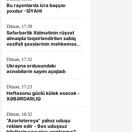
Bu rayonlarda icra başçısı
yoxdur -SİYAHI
Dünən, 17:39
Səfərbərlik Xidmətinin rüşvət
almaqda təqsirləndirilən sabiq
vəzifəli şəxslərinin məhkəməsi
başlayır
Dünən, 17:32
Ukrayna ordusundakı
əcnəbilərin sayını açıqladı
Dünən, 17:23
Həftəsonu güclü külək əsəcək -
XƏBƏRDARLIQ
Dünən, 16:32
“Azərlotereya” yalnız uduşu
reklam edir - Bəs uduşsuz
biletlərin sayı niyə açıqlanmır?