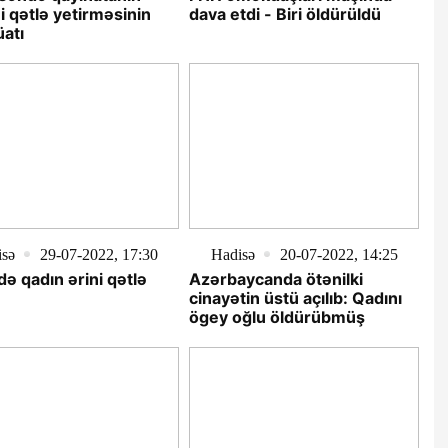
ni qətlə yetirməsinin
dava etdi - Biri öldürüldü
üatı
isə
29-07-2022, 17:30
Hadisə
20-07-2022, 14:25
ə qadın ərini qətlə
Azərbaycanda ötənilki
cinayətin üstü açılıb: Qadını
ögey oğlu öldürübmüş