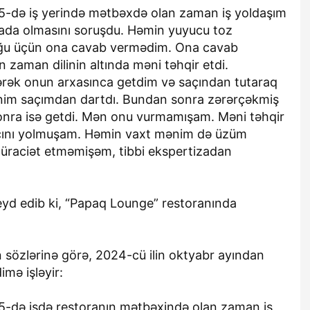
5-də iş yerində mətbəxdə olan zaman iş yoldaşım
da olmasını soruşdu. Həmin yuyucu toz
ğu üçün ona cavab vermədim. Ona cavab
zaman dilinin altında məni təhqir etdi.
ərək onun arxasınca getdim və saçından tutaraq
im saçımdan dartdı. Bundan sonra zərərçəkmiş
sonra isə getdi. Mən onu vurmamışam. Məni təhqir
açını yolmuşam. Həmin vaxt mənim də üzüm
müraciət etməmişəm, tibbi ekspertizadan
qeyd edib ki, “Papaq Lounge” restoranında
 sözlərinə görə, 2024-cü ilin oktyabr ayından
mə işləyir:
5-də işdə restoranın mətbəxində olan zaman iş