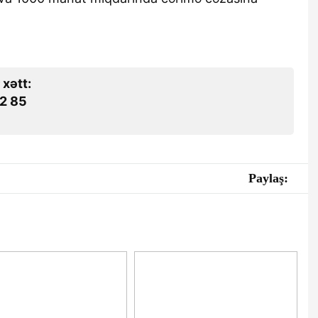
 xətt:
2 85
Paylaş: