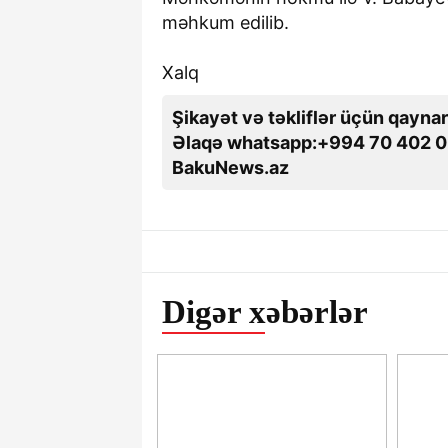
məhkum edilib.
Xalq
Şikayət və təkliflər üçün qaynar
Əlaqə whatsapp:+994 70 402 0
BakuNews.az
Digər xəbərlər