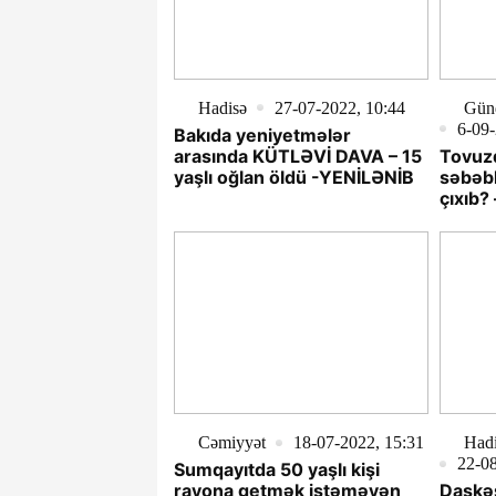
Hadisə
27-07-2022, 10:44
Gün
6-09-
Bakıda yeniyetmələr
arasında KÜTLƏVİ DAVA – 15
Tovuzd
yaşlı oğlan öldü -YENİLƏNİB
səbəb
çıxıb
Cəmiyyət
18-07-2022, 15:31
Hadi
22-08
Sumqayıtda 50 yaşlı kişi
rayona getmək istəməyən
Daşkə