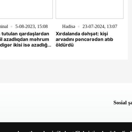
inal
5-08-2023, 15:08
Hadisə
23-07-2024, 13:07
 tutulan qardaşlardan
Xırdalanda dəhşət: kişi
7 il azadlıqdan məhrum
arvadını pəncərədən atıb
 digər ikisi isə azadlığa
öldürdü
lıb
Sosial ş