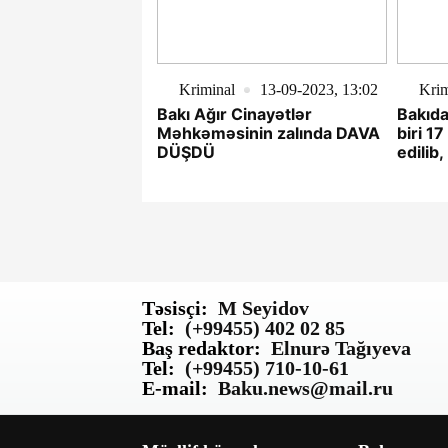
Kriminal
13-09-2023, 13:02
Krim
Bakı Ağır Cinayətlər
Bakıda
Məhkəməsinin zalında DAVA
biri 1
DÜŞDÜ
edilib,
buraxı
Təsisçi:
M Seyidov
Tel:
(+99455) 402 02 85
Baş redaktor:
Elnurə Tağıyeva
Tel:
(+99455) 710-10-61
E-mail:
Baku.news@mail.ru