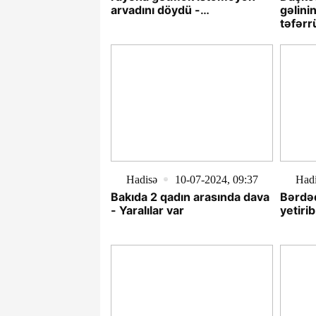
arvadını döydü -
gəlini
TƏFƏRRÜAT
təfərr
Hadisə
10-07-2024, 09:37
Had
Bakıda 2 qadın arasında dava
Bərdəd
- Yaralılar var
yetirib