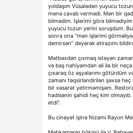
yoldaşım Vüsalədən yuyucu tozun 
mənə cavab vermədi. Mən bir qədə
bilmədim. İşlərimi görə bilmədiyi
yuyucu tozun yerini soruşdum. B
sonra ona “mən işlərimi görməliyə
demirsən” deyərək etirazımı bildir
Mətbəxdən çıxmaq istəyən zaman 
və baş nahiyəmdən əli ilə bir neç
çıxaraq öz əşyalarımı götürdüm və
zamanı təqsirləndirilən şəxsə heç 
bir xəsarət yetirməmişəm. Resto
hadisənin şahidi heç kim olmayıb
etdi”.
Bu cinayət işinə Nizami Rayon Mə
Məhkəmənin hökmü ilə V. Babaye