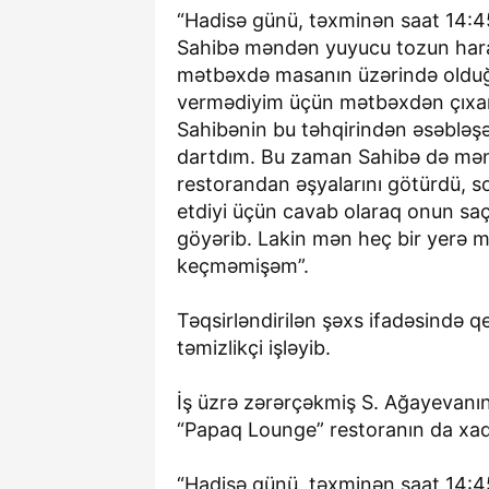
“Hadisə günü, təxminən saat 14:4
Sahibə məndən yuyucu tozun hara
mətbəxdə masanın üzərində oldu
vermədiyim üçün mətbəxdən çıxan 
Sahibənin bu təhqirindən əsəbləş
dartdım. Bu zaman Sahibə də mən
restorandan əşyalarını götürdü, 
etdiyi üçün cavab olaraq onun s
göyərib. Lakin mən heç bir yerə 
keçməmişəm”.
Təqsirləndirilən şəxs ifadəsində 
təmizlikçi işləyib.
İş üzrə zərərçəkmiş S. Ağayevanın
“Papaq Lounge” restoranın da xadi
“Hadisə günü, təxminən saat 14:4