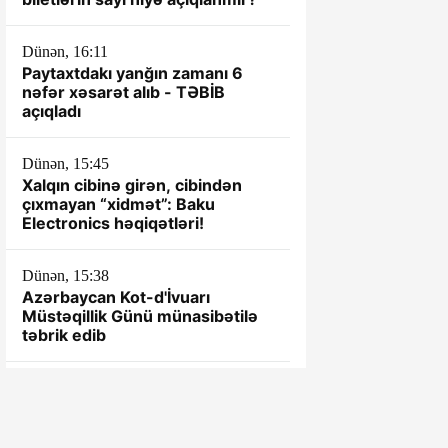
Dünən, 16:11
Paytaxtdakı yanğın zamanı 6
nəfər xəsarət alıb - TƏBİB
açıqladı
Dünən, 15:45
Xalqın cibinə girən, cibindən
çıxmayan “xidmət”: Baku
Electronics həqiqətləri!
Dünən, 15:38
Azərbaycan Kot-d'İvuarı
Müstəqillik Günü münasibətilə
təbrik edib
Dünən, 15:28
Qağaməli Seyfullayevin kantoru
ÖZBAŞINA QALIB... - TOTAL
NARAZILIQ...