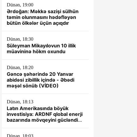
Dünən, 19:00
Ərdoğan: Məkkə sazişi sülhün
təmin olunmasını hədəfləyən
bütün ölkələr üçün açıqdır
Dünən, 18:30
Süleyman Mikayılovun 10 illik
müavininə hökm oxundu
Dünən, 18:20
Gəncə şəhərində 20 Yanvar
abidəsi zibillik içində - Əbədi
məşəl sönüb (VİDEO)
Dünən, 18:13
Latın Amerikasında böyük
investisiya: ARDNF qlobal enerji
bazarında mövqeyini gücləndirir
– TƏHLİL
Dünən, 18:03