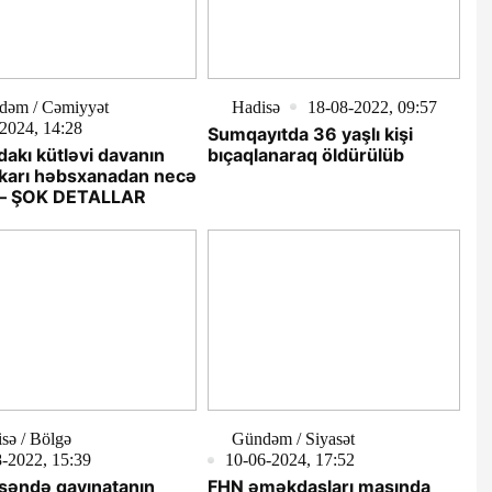
dəm / Cəmiyyət
Hadisə
18-08-2022, 09:57
2024, 14:28
Sumqayıtda 36 yaşlı kişi
akı kütləvi davanın
bıçaqlanaraq öldürülüb
karı həbsxanadan necə
? – ŞOK DETALLAR
sə / Bölgə
Gündəm / Siyasət
-2022, 15:39
10-06-2024, 17:52
səndə qayınatanın
FHN əməkdaşları maşında