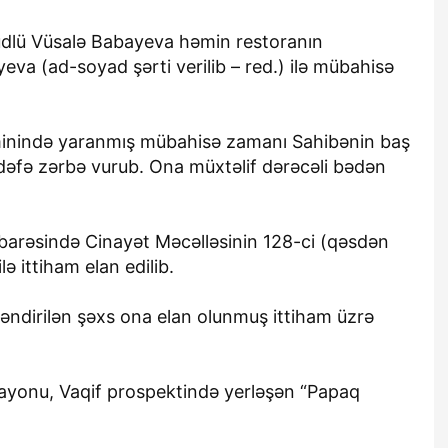
llüdlü Vüsalə Babayeva həmin restoranın
va (ad-soyad şərti verilib – red.) ilə mübahisə
minində yaranmış mübahisə zamanı Sahibənin baş
 dəfə zərbə vurub. Ona müxtəlif dərəcəli bədən
barəsində Cinayət Məcəlləsinin 128-ci (qəsdən
ə ittiham elan edilib.
rləndirilən şəxs ona elan olunmuş ittiham üzrə
 rayonu, Vaqif prospektində yerləşən “Papaq