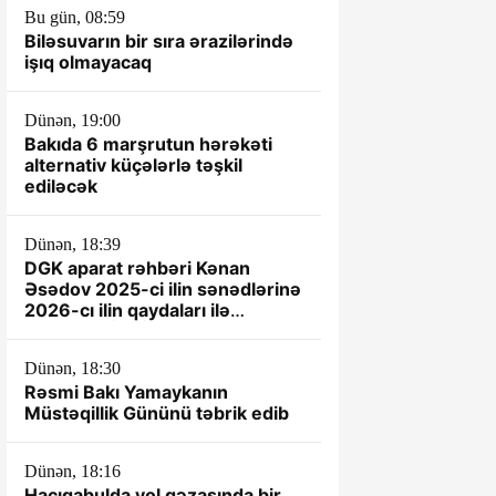
Bu gün, 08:59
Biləsuvarın bir sıra ərazilərində
işıq olmayacaq
Dünən, 19:00
Bakıda 6 marşrutun hərəkəti
alternativ küçələrlə təşkil
ediləcək
Dünən, 18:39
DGK aparat rəhbəri Kənan
Əsədov 2025-ci ilin sənədlərinə
2026-cı ilin qaydaları ilə
yanaşır? -İDDİA
Dünən, 18:30
Rəsmi Bakı Yamaykanın
Müstəqillik Gününü təbrik edib
Dünən, 18:16
Hacıqabulda yol qəzasında bir