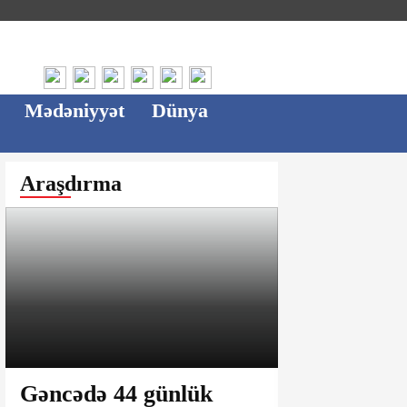
Mədəniyyət
Dünya
Araşdırma
Gəncədə 44 günlük
Ağsu bazar