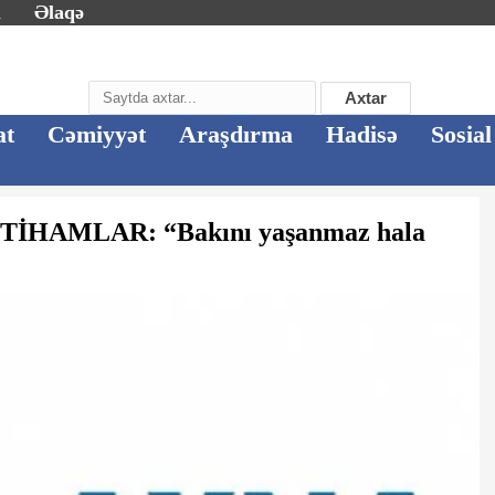
m
Əlaqə
Axtar
at
Cəmiyyət
Araşdırma
Hadisə
Sosial
TTİHAMLAR: “Bakını yaşanmaz hala