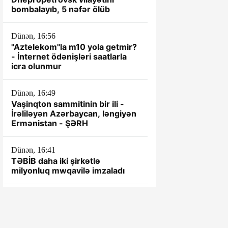
bombalayıb, 5 nəfər ölüb
Dünən, 16:56
"Aztelekom"la m10 yola getmir?
- İnternet ödənişləri saatlarla
icra olunmur
Dünən, 16:49
Vaşinqton sammitinin bir ili -
İrəliləyən Azərbaycan, ləngiyən
Ermənistan - ŞƏRH
Dünən, 16:41
TƏBİB daha iki şirkətlə
milyonluq mwqavilə imzaladı
Dünən, 16:05
Ceyhun Bayramov: Rusiya və
Ukrayna arasındakı hərbi
əməliyyatlar ən qısa zamanda