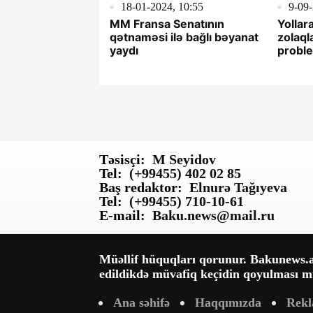
18-01-2024, 10:55
9-09-
MM Fransa Senatının
Yollar
qətnaməsi ilə bağlı bəyanat
zolaql
yaydı
proble
şey ya
Təsisçi:
M Seyidov
Tel:
(+99455) 402 02 85
Baş redaktor:
Elnurə Tağıyeva
Tel:
(+99455) 710-10-61
E-mail:
Baku.news@mail.ru
Müəllif hüquqları qorunur. Bakunews.az
edildikdə müvafiq keçidin qoyulması mü
Ana səhifə
Haqqımızda
Rek