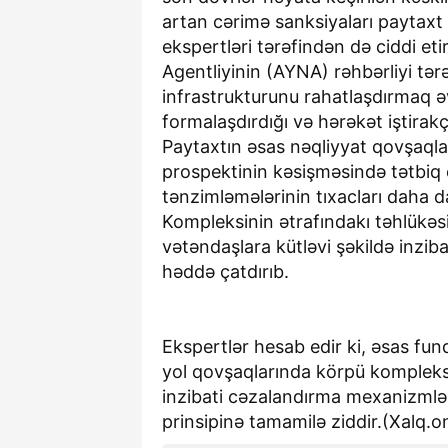
artan cərimə sanksiyaları paytaxt 
ekspertləri tərəfindən də ciddi et
Agentliyinin (AYNA) rəhbərliyi tər
infrastrukturunu rahatlaşdırmaq ə
formalaşdırdığı və hərəkət iştirakçı
Paytaxtın əsas nəqliyyat qovşaqlar
prospektinin kəsişməsində tətbiq 
tənzimləmələrinin tıxacları daha 
Kompleksinin ətrafındakı təhlükəs
vətəndaşlara kütləvi şəkildə inzibat
həddə çatdırıb.
Ekspertlər hesab edir ki, əsas fun
yol qovşaqlarında körpü kompleksl
inzibati cəzalandırma mexanizmlə
prinsipinə tamamilə ziddir.(Xalq.o