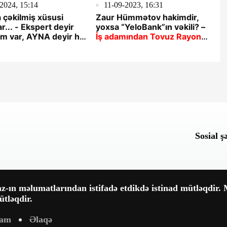
2024, 15:14
11-09-2023, 16:31
a çəkilmiş xüsusi
Zaur Hümmətov hakimdir,
ar... - Ekspert deyir
yoxsa “YeloBank”ın vəkili? –
m var, AYNA deyir hər
İş adamından Tovuz Rayon
xşıdır
Məhkəməsinin hakimi ilə
bağlı sensaison müraciət
Sosial ş
-ın məlumatlarından istifadə etdikdə istinad mütləqdir. M
tləqdir.
lam
Əlaqə