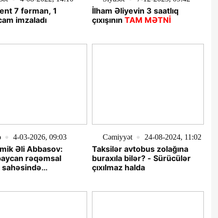
ent 7 fərman, 1
İlham Əliyevin 3 saatlıq
cam imzaladı
çıxışının
TAM MƏTNİ
ə
4-03-2026, 09:03
Cəmiyyət
24-08-2024, 11:02
mik Əli Abbasov:
Taksilər avtobus zolağına
baycan rəqəmsal
buraxıla bilər? - Sürücülər
f sahəsində
çıxılmaz halda
yətcə yeni mərhələyə
 qoyub”
FOTOLAR