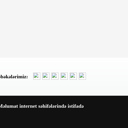
Dünən, 14:52
“Diamed Hospital” əvvəlki kimi
qazana bilmir - Mənfəət azalır
Dünən, 14:30
Sibiqa və Bayramov Cənubi
Qafqazı, Ukrayna üzrə sülh
prosesini müzakirə ediblər
Dünən, 13:13
əbəkələrimiz:
Qubada tikinti özbaşınalığı: “A
ƏND J Holdinq” dövlət
qurumlarının qərarlarına məhəl
qoymur – REPORTAJ
Dünən, 13:02
əlumat internet səhifələrində istifadə
Azərbaycanda sabah 39 dərəcə
isti olacaq