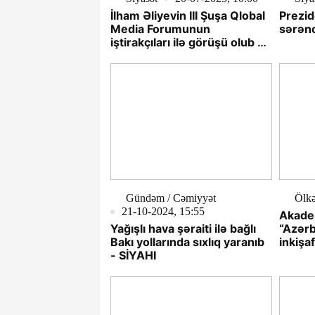
İlham Əliyevin III Şuşa Qlobal
Prezid
Media Forumunun
sərən
iştirakçıları ilə görüşü olub -
YENİLƏNİB
Gündəm / Cəmiyyət
Ölk
21-10-2024, 15:55
Akade
Yağışlı hava şəraiti ilə bağlı
“Azər
Bakı yollarında sıxlıq yaranıb
inkişa
- SİYAHI
keyfiy
qədəm