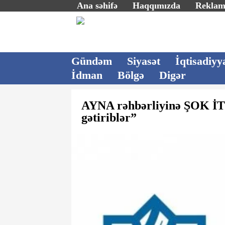
Ana səhifə
Haqqımızda
Rekla
Gündəm
Siyasət
İqtisadiyy
İdman
Bölgə
Digər
AYNA rəhbərliyinə ŞOK İ
gətiriblər”