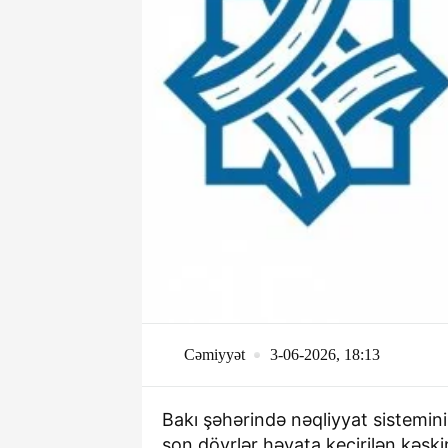
Cəmiyyət
3-06-2026, 18:13
Bakı şəhərində nəqliyyat sistemin
son dövrlər həyata keçirilən kəskin