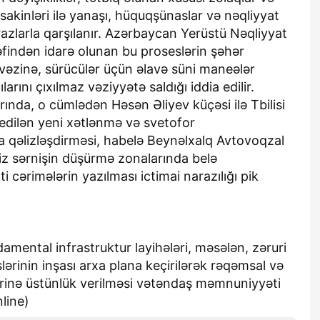
sakinləri ilə yanaşı, hüquqşünaslar və nəqliyyat
irazlarla qarşılanır. Azərbaycan Yerüstü Nəqliyyat
əfindən idarə olunan bu proseslərin şəhər
vəzinə, sürücülər üçün əlavə süni maneələr
larını çıxılmaz vəziyyətə saldığı iddia edilir.
ında, o cümlədən Həsən Əliyev küçəsi ilə Tbilisi
edilən yeni xətlənmə və svetofor
da qəlizləşdirməsi, habelə Beynəlxalq Avtovoqzal
iz sərnişin düşürmə zonalarında belə
i cərimələrin yazılması ictimai narazılığı pik
damental infrastruktur layihələri, məsələn, zəruri
ərinin inşası arxa plana keçirilərək rəqəmsal və
rinə üstünlük verilməsi vətəndaş məmnuniyyəti
nline)