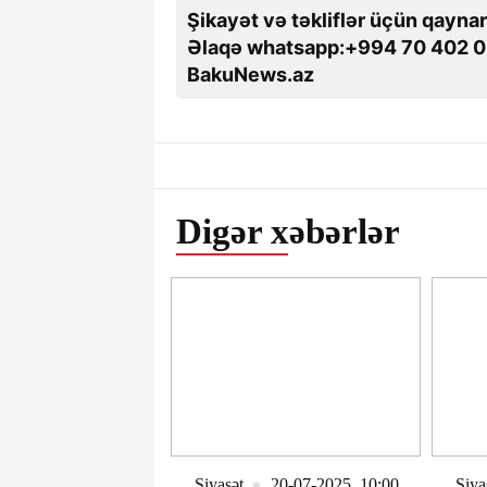
Şikayət və təkliflər üçün qaynar
Əlaqə whatsapp:+994 70 402 0
BakuNews.az
Digər xəbərlər
Siyasət
20-07-2025, 10:00
Siya