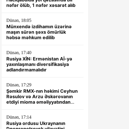
nəfər ölüb, 1 nəfər xəsarət alıb
Dünən, 18:05
Münxendə izdihamın üzərinə
maşın sürən şəxs ömürlük
həbsə məhkum edilib
Dünən, 17:40
Rusiya XİN: Ermənistan Aİ-yə
yaxınlaşmanı diversifikasiya
adlandırmamalıdır
Dünən, 17:29
Şəmkir RMX-nın həkimi Ceyhun
Rəsulov və Arzu Əskərovanın
etdiyi mioma əməliyyatından
sonra xəstənin ölümü ilə bağlı
prokurorluq araşdırma aparır.
Dünən, 17:14
Rusiya ordusu Ukraynanın
Dnepropetrovsk vilayətini