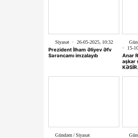
Siyasət
26-05-2025, 10:32
Gün
15-10
Prezident İlham Əliyev Əfv
Sərəncamı imzalayıb
Anar R
aşkar
KƏSİR.
İTTİH
Gündəm / Siyasət
Gün