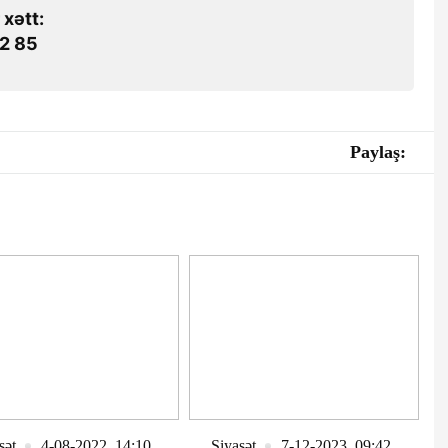
 xətt:
2 85
Paylaş:
sət
4-08-2022, 14:10
Siyasət
7-12-2023, 09:42