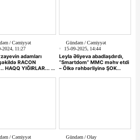
dəm / Cəmiyyət
Gündəm / Cəmiyyət
-2024, 11:27
15-09-2025, 14:44
zayevin adamları
Leyla Əliyeva abadlaşdırdı,
 şəkildə RACON
“Smartdom” MMC məhv etdi
.. HAQQ YIĞIRLAR... -
– Ölkə rəhbərliyinə ŞOK
AM VAR...
məktub/FOTOLAR
dəm / Cəmiyyət
Gündəm / Olay