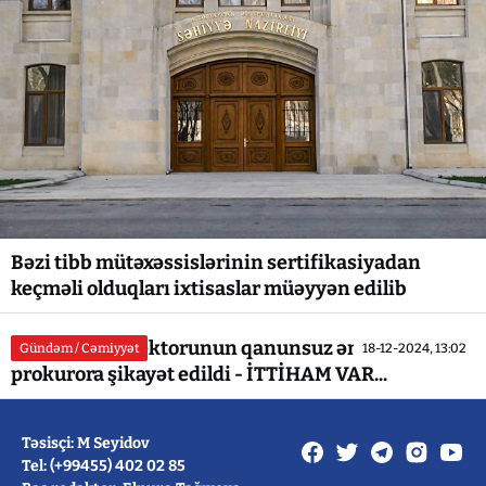
Bəzi tibb mütəxəssislərinin sertifikasiyadan
keçməli olduqları ixtisaslar müəyyən edilib
Xəstəxana direktorunun qanunsuz əməllərindən
Gündəm / Cəmiyyət
18-12-2024, 13:02
prokurora şikayət edildi - İTTİHAM VAR...
Təsisçi: M Seyidov
Tel: (+99455) 402 02 85