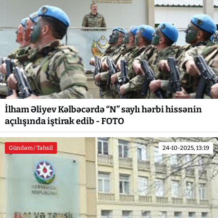
İlham Əliyev Kəlbəcərdə “N” saylı hərbi hissənin
açılışında iştirak edib - FOTO
Gündəm / Təhsil
24-10-2025, 13:19