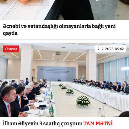
Əcnəbi və vətəndaşlığı olmayanlarla bağlı yeni
qayda
Siyasət
7-12-2023, 09:42
İlham Əliyevin 3 saatlıq çıxışının
TAM MƏTNİ