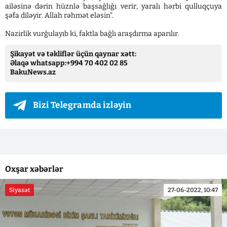
ailəsinə dərin hüznlə başsağlığı verir, yaralı hərbi qulluqçuya
şəfa diləyir. Allah rəhmət eləsin".
Nazirlik vurğulayıb ki, faktla bağlı araşdırma aparılır.
Şikayət və təkliflər üçün qaynar xətt:
Əlaqə whatsapp:+994 70 402 02 85
BakuNews.az
Bizi Telegramda izləyin
Oxşar xəbərlər
Siyasət
27-06-2022, 10:47