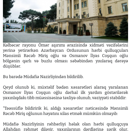
Kəlbəcər rayonu Ömər aşırımı ərazisində xidməti vəzifələrini
yerinə yetirərkən Azərbaycan Ordusunun hərbi qulluqçuları
Mənsimli Rəcəb Miriş oğlu və Osmanov İlyas Coşqun oğlu
bölgənin qarlı və buzlu olması səbəbindən yıxılaraq dərəyə
düşüblər.
Bu barədə Müdafiə Nazirliyindən bildirilib.
Qeyd olunub ki, müxtəlif bədən xəsarətləri alaraq yaralanan
Osmanov İlyas Coşqun oğlu dərhal ilk yardım göstərilərək
yaxınlıqdakı tibb müəssisəsinə təxliyə olunub, vəziyyəti stabildir:
"Təəssüflə bildiririk ki, aldığı xəsarətlər nəticəsində Mənsimli
Rəcəb Miriş oğlunun həyatını xilas etmək mümkün olmayıb:
Müdafiə Nazirliyinin rəhbərliyi həlak olan hərbi qulluqçuya
Allahdan rəhmət diləyir, yaxınlarının dərdlərinə şərik olur,