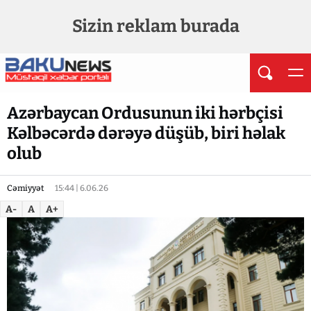
Sizin reklam burada
Azərbaycan Ordusunun iki hərbçisi
Kəlbəcərdə dərəyə düşüb, biri həlak
olub
Cəmiyyət
15:44 | 6.06.26
A-
A
A+