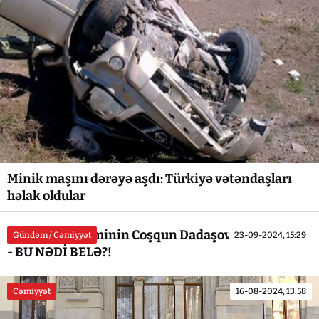
Minik maşını dərəyə aşdı: Türkiyə vətəndaşları
həlak oldular
Azərbaycan elminin Coşqun Dadaşov MÖCÜZƏSİ...
Gündəm / Cəmiyyət
23-09-2024, 15:29
- BU NƏDİ BELƏ?!
Cəmiyyət
16-08-2024, 13:58