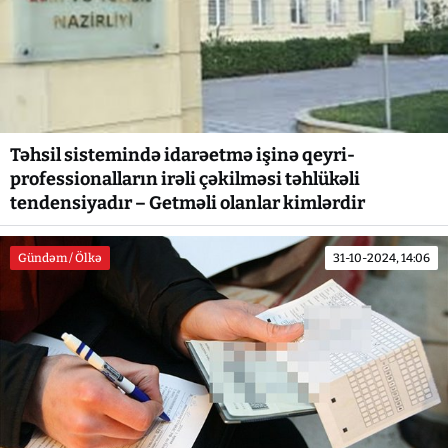
Təhsil sistemində idarəetmə işinə qeyri-
professionalların irəli çəkilməsi təhlükəli
tendensiyadır – Getməli olanlar kimlərdir
Gündəm / Ölkə
31-10-2024, 14:06