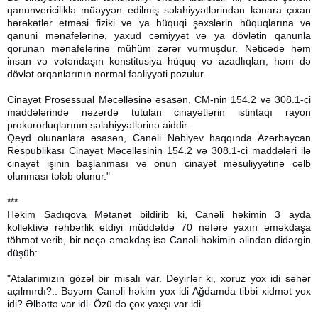
qanunvericiliklə müəyyən edilmiş səlahiyyətlərindən kənara çıxan
hərəkətlər etməsi fiziki və ya hüquqi şəxslərin hüquqlarına və
qanuni mənafelərinə, yaxud cəmiyyət və ya dövlətin qanunla
qorunan mənafelərinə mühüm zərər vurmuşdur. Nəticədə həm
insan və vətəndaşın konstitusiya hüquq və azadlıqları, həm də
dövlət orqanlarının normal fəaliyyəti pozulur.
Cinayət Prosessual Məcəlləsinə əsasən, CM-nin 154.2 və 308.1-ci
maddələrində nəzərdə tutulan cinayətlərin istintaqı rayon
prokurorluqlarının səlahiyyətlərinə aiddir.
Qeyd olunanlara əsasən, Canəli Nəbiyev haqqında Azərbaycan
Respublikası Cinayət Məcəlləsinin 154.2 və 308.1-ci maddələri ilə
cinayət işinin başlanması və onun cinayət məsuliyyətinə cəlb
olunması tələb olunur."
***
Həkim Sadıqova Mətanət bildirib ki, Canəli həkimin 3 ayda
kollektivə rəhbərlik etdiyi müddətdə 70 nəfərə yaxın əməkdaşa
töhmət verib, bir neçə əməkdaş isə Canəli həkimin əlindən didərgin
düşüb:
"Atalarımızın gözəl bir misalı var. Deyirlər ki, xoruz yox idi səhər
açılmırdı?.. Bəyəm Canəli həkim yox idi Ağdamda tibbi xidmət yox
idi? Əlbəttə var idi. Özü də çox yaxşı var idi.