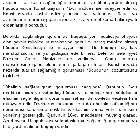
əsasən, hər kəsin sağlamlığını qorumaq və tibbi yardım almaq
hüququ vardır. Konstitusiyanın 71-ci maddəsi isə müəyyən edir ki,
Konstitusiyada təsbit edilmiş insan və vətəndaş hüquq və
azadlıqlarını qorumaq qanunvericilik, icra və məhkəmə hakimiyyəti
orqanlarının borcudur.
Beləliklə, sağlamlığın qorunması hüququ, yəni müalicəyə ehtiyacı
olan şəxsin müalicə müəssisəsinə qəbul olunaraq müalicə almaq
hüququ Konstitusiya ilə müəyyən edilir. Bu hüququ heç kəs
məhdudlaşdıra və ya qadağan edə bilməz. Belə bir səlahiyyət
Direktor Canəli Nəbiyevə də verilməyib. Onun müalicə
müəssisəsinə qəbul olunmağımı qadağan etməsi, Konstitusiyada
nəzərdə tutulan sağlamlığın qorunması hüququnun pozuntusunu
təşkil edir.
“Əhalinin sağlamlığının qorunması haqqında” Qanunun 3-cü
maddəsi insan və vətəndaş hüquq və azadlıqlarının müdafiəsini
əhalinin sağlamlığının qorunması sahəsində dövlətin vəzifəsi kimi
müəyyən edir. Direktorun məktubu həm də əhalinin sağlamlığının
qorunması sahəsində dövlətin vəzifəsinin yerinə yetirilməməsinə
yönəlmiş göstərişdir. Qanunun 10-cu maddəsinə müvafiq olaraq,
Azərbaycan Respublikası vətəndaşlarının sağlamlığını qorumaq və
tibbi yardım almaq hüququ vardır.