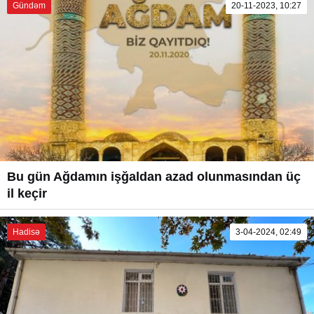
Gündəm
20-11-2023, 10:27
Bu gün Ağdamın işğaldan azad olunmasından üç
il keçir
Hadisə
3-04-2024, 02:49