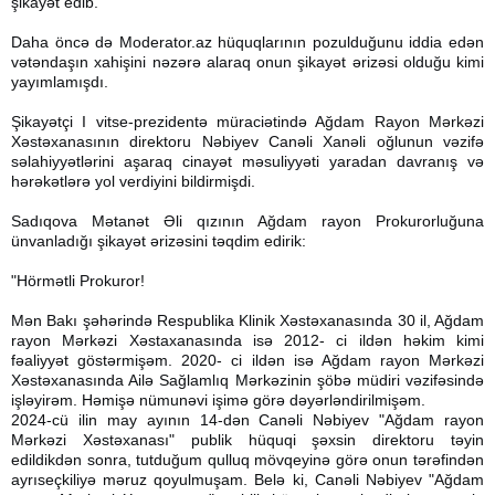
şikayət edib.
Daha öncə də Moderator.az hüquqlarının pozulduğunu iddia edən
vətəndaşın xahişini nəzərə alaraq onun şikayət ərizəsi olduğu kimi
yayımlamışdı.
Şikayətçi I vitse-prezidentə müraciətində Ağdam Rayon Mərkəzi
Xəstəxanasının direktoru Nəbiyev Canəli Xanəli oğlunun vəzifə
səlahiyyətlərini aşaraq cinayət məsuliyyəti yaradan davranış və
hərəkətlərə yol verdiyini bildirmişdi.
Sadıqova Mətanət Əli qızının Ağdam rayon Prokurorluğuna
ünvanladığı şikayət ərizəsini təqdim edirik:
"Hörmətli Prokuror!
Mən Bakı şəhərində Respublika Klinik Xəstəxanasında 30 il, Ağdam
rayon Mərkəzi Xəstaxanasında isə 2012- ci ildən həkim kimi
fəaliyyət göstərmişəm. 2020- ci ildən isə Ağdam rayon Mərkəzi
Xəstəxanasında Ailə Sağlamlıq Mərkəzinin şöbə müdiri vəzifəsində
işləyirəm. Həmişə nümunəvi işimə görə dəyərləndirilmişəm.
2024-cü ilin may ayının 14-dən Canəli Nəbiyev "Ağdam rayon
Mərkəzi Xəstəxanası" publik hüquqi şəxsin direktoru təyin
edildikdən sonra, tutduğum qulluq mövqeyinə görə onun tərəfindən
ayrıseçkiliyə məruz qoyulmuşam. Belə ki, Canəli Nəbiyev "Ağdam