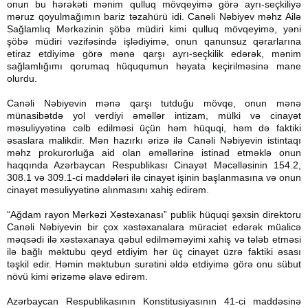
onun bu hərəkəti mənim qulluq mövqeyimə görə ayrı-seçkiliyə
məruz qoyulmağımın bariz təzahürü idi. Canəli Nəbiyev məhz Ailə
Sağlamlıq Mərkəzinin şöbə müdiri kimi qulluq mövqeyimə, yəni
şöbə müdiri vəzifəsində işlədiyimə, onun qanunsuz qərarlarına
etiraz etdiyimə görə mənə qarşı ayrı-seçkilik edərək, mənim
sağlamlığımı qorumaq hüququmun həyata keçirilməsinə mane
olurdu.
Canəli Nəbiyevin mənə qarşı tutduğu mövqe, onun mənə
münasibətdə yol verdiyi əməllər intizam, mülki və cinayət
məsuliyyətinə cəlb edilməsi üçün həm hüquqi, həm də faktiki
əsaslara malikdir. Mən hazırkı ərizə ilə Canəli Nəbiyevin istintaqı
məhz prokurorluğa aid olan əməllərinə istinad etməklə onun
haqqında Azərbaycan Respublikası Cinayət Məcəlləsinin 154.2,
308.1 və 309.1-ci maddələri ilə cinayət işinin başlanmasına və onun
cinayət məsuliyyətinə alınmasını xahiş edirəm.
“Ağdam rayon Mərkəzi Xəstəxanası” publik hüquqi şəxsin direktoru
Canəli Nəbiyevin bir çox xəstəxanalara müraciət edərək müalicə
məqsədi ilə xəstəxanaya qəbul edilməməyimi xahiş və tələb etməsi
ilə bağlı məktubu qeyd etdiyim hər üç cinayət üzrə faktiki əsası
təşkil edir. Həmin məktubun surətini əldə etdiyimə görə onu sübut
növü kimi ərizəmə əlavə edirəm.
Azərbaycan Respublikasının Konstitusiyasının 41-ci maddəsinə