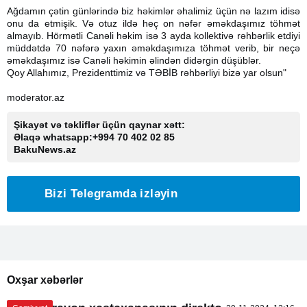
Ağdamın çətin günlərində biz həkimlər əhalimiz üçün nə lazım idisə
onu da etmişik. Və otuz ildə heç on nəfər əməkdaşımız töhmət
almayıb. Hörmətli Canəli həkim isə 3 ayda kollektivə rəhbərlik etdiyi
müddətdə 70 nəfərə yaxın əməkdaşımıza töhmət verib, bir neçə
əməkdaşımız isə Canəli həkimin əlindən didərgin düşüblər.
Qoy Allahımız, Prezidenttimiz və TƏBİB rəhbərliyi bizə yar olsun"
moderator.az
Şikayət və təkliflər üçün qaynar xətt:
Əlaqə whatsapp:+994 70 402 02 85
BakuNews.az
Bizi Telegramda izləyin
Oxşar xəbərlər