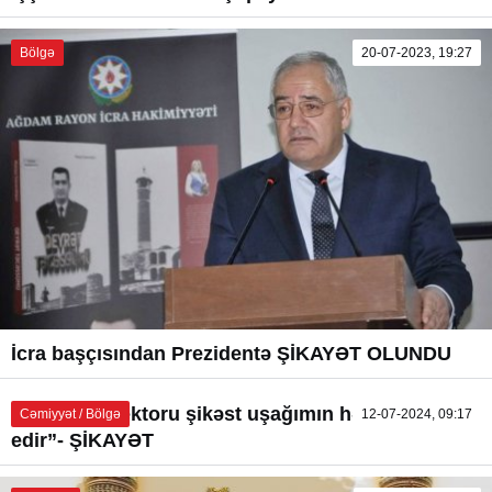
Bölgə
20-07-2023, 19:27
İcra başçısından Prezidentə ŞİKAYƏT OLUNDU
“Məktəb direktoru şikəst uşağımın həyatını məhv
Cəmiyyət / Bölgə
12-07-2024, 09:17
edir”- ŞİKAYƏT