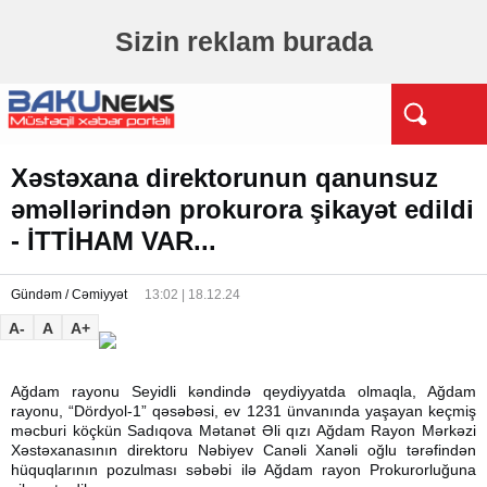
Sizin reklam burada
Xəstəxana direktorunun qanunsuz
əməllərindən prokurora şikayət edildi
- İTTİHAM VAR...
Gündəm / Cəmiyyət
13:02 | 18.12.24
A-
A
A+
Ağdam rayonu Seyidli kəndində qeydiyyatda olmaqla, Ağdam
rayonu, “Dördyol-1” qəsəbəsi, ev 1231 ünvanında yaşayan keçmiş
məcburi köçkün Sadıqova Mətanət Əli qızı Ağdam Rayon Mərkəzi
Xəstəxanasının direktoru Nəbiyev Canəli Xanəli oğlu tərəfindən
hüquqlarının pozulması səbəbi ilə Ağdam rayon Prokurorluğuna