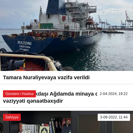
Tamara Nurəliyevaya vəzifə verildi
ANAMA əməkdaşı Ağdamda minaya düşüb,
Gündəm / Hadisə
2-04-2024, 19:22
vəziyyəti qənaətbəxşdir
Səhiyyə
3-08-2022, 11:44