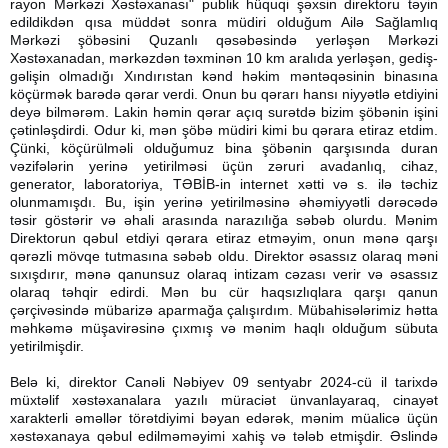
rayon Mərkəzi Xəstəxanası" publik hüquqi şəxsin direktoru təyin
edildikdən qısa müddət sonra müdiri olduğum Ailə Sağlamlıq
Mərkəzi şöbəsini Quzanlı qəsəbəsində yerləşən Mərkəzi
Xəstəxanadan, mərkəzdən təxminən 10 km aralıda yerləşən, gediş-
gəlişin olmadığı Xındırıstan kənd həkim məntəqəsinin binasına
köçürmək barədə qərar verdi. Onun bu qərarı hansı niyyətlə etdiyini
deyə bilmərəm. Lakin həmin qərar açıq surətdə bizim şöbənin işini
çətinləşdirdi. Odur ki, mən şöbə müdiri kimi bu qərara etiraz etdim.
Çünki, köçürülməli olduğumuz bina şöbənin qarşısında duran
vəzifələrin yerinə yetirilməsi üçün zəruri avadanlıq, cihaz,
generator, laboratoriya, TƏBİB-in internet xətti və s. ilə təchiz
olunmamışdı. Bu, işin yerinə yetirilməsinə əhəmiyyətli dərəcədə
təsir göstərir və əhali arasında narazılığa səbəb olurdu. Mənim
Direktorun qəbul etdiyi qərara etiraz etməyim, onun mənə qarşı
qərəzli mövqe tutmasına səbəb oldu. Direktor əsassız olaraq məni
sıxışdırır, mənə qanunsuz olaraq intizam cəzası verir və əsassız
olaraq təhqir edirdi. Mən bu cür haqsızlıqlara qarşı qanun
çərçivəsində mübarizə aparmağa çalışırdım. Mübahisələrimiz hətta
məhkəmə müşavirəsinə çıxmış və mənim haqlı olduğum sübuta
yetirilmişdir.
Belə ki, direktor Canəli Nəbiyev 09 sentyabr 2024-cü il tarixdə
müxtəlif xəstəxanalara yazılı müraciət ünvanlayaraq, cinayət
xarakterli əməllər törətdiyimi bəyan edərək, mənim müalicə üçün
xəstəxanaya qəbul edilməməyimi xahiş və tələb etmişdir. Əslində