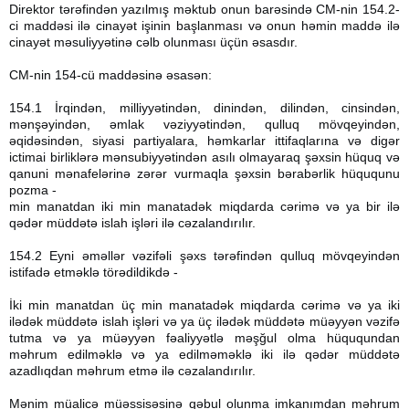
Direktor tərəfindən yazılmış məktub onun barəsində CM-nin 154.2-
ci maddəsi ilə cinayət işinin başlanması və onun həmin maddə ilə
cinayət məsuliyyətinə cəlb olunması üçün əsasdır.
CM-nin 154-cü maddəsinə əsasən:
154.1 İrqindən, milliyyətindən, dinindən, dilindən, cinsindən,
mənşəyindən, əmlak vəziyyətindən, qulluq mövqeyindən,
əqidəsindən, siyasi partiyalara, həmkarlar ittifaqlarına və digər
ictimai birliklərə mənsubiyyətindən asılı olmayaraq şəxsin hüquq və
qanuni mənafelərinə zərər vurmaqla şəxsin bərabərlik hüququnu
pozma -
min manatdan iki min manatadək miqdarda cərimə və ya bir ilə
qədər müddətə islah işləri ilə cəzalandırılır.
154.2 Eyni əməllər vəzifəli şəxs tərəfindən qulluq mövqeyindən
istifadə etməklə törədildikdə -
İki min manatdan üç min manatadək miqdarda cərimə və ya iki
ilədək müddətə islah işləri və ya üç ilədək müddətə müəyyən vəzifə
tutma və ya müəyyən fəaliyyətlə məşğul olma hüququndan
məhrum edilməklə və ya edilməməklə iki ilə qədər müddətə
azadlıqdan məhrum etmə ilə cəzalandırılır.
Mənim müalicə müəssisəsinə qəbul olunma imkanımdan məhrum