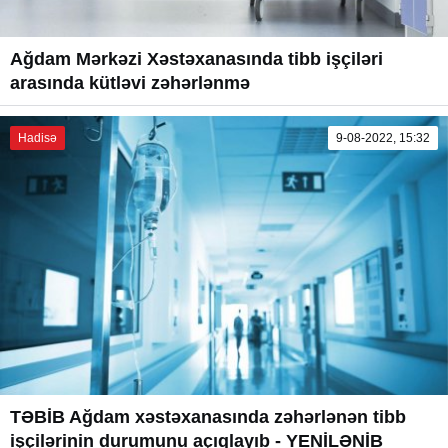
Ağdam Mərkəzi Xəstəxanasında tibb işçiləri
arasında kütləvi zəhərlənmə
Hadisə
9-08-2022, 15:32
TƏBİB Ağdam xəstəxanasında zəhərlənən tibb
işçilərinin durumunu açıqlayıb - YENİLƏNİB