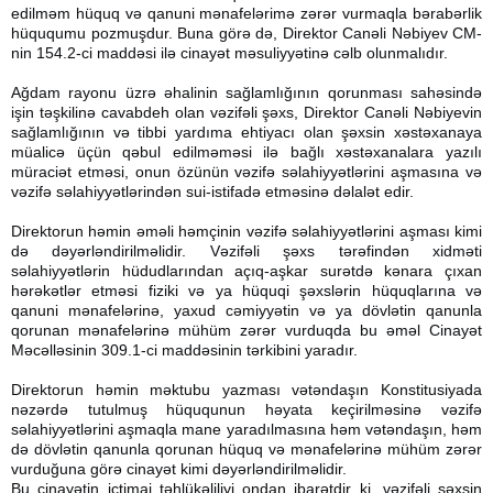
edilməm hüquq və qanuni mənafelərimə zərər vurmaqla bərabərlik
hüququmu pozmuşdur. Buna görə də, Direktor Canəli Nəbiyev CM-
nin 154.2-ci maddəsi ilə cinayət məsuliyyətinə cəlb olunmalıdır.
Ağdam rayonu üzrə əhalinin sağlamlığının qorunması sahəsində
işin təşkilinə cavabdeh olan vəzifəli şəxs, Direktor Canəli Nəbiyevin
sağlamlığının və tibbi yardıma ehtiyacı olan şəxsin xəstəxanaya
müalicə üçün qəbul edilməməsi ilə bağlı xəstəxanalara yazılı
müraciət etməsi, onun özünün vəzifə səlahiyyətlərini aşmasına və
vəzifə səlahiyyətlərindən sui-istifadə etməsinə dəlalət edir.
Direktorun həmin əməli həmçinin vəzifə səlahiyyətlərini aşması kimi
də dəyərləndirilməlidir. Vəzifəli şəxs tərəfindən xidməti
səlahiyyətlərin hüdudlarından açıq-aşkar surətdə kənara çıxan
hərəkətlər etməsi fiziki və ya hüquqi şəxslərin hüquqlarına və
qanuni mənafelərinə, yaxud cəmiyyətin və ya dövlətin qanunla
qorunan mənafelərinə mühüm zərər vurduqda bu əməl Cinayət
Məcəlləsinin 309.1-ci maddəsinin tərkibini yaradır.
Direktorun həmin məktubu yazması vətəndaşın Konstitusiyada
nəzərdə tutulmuş hüququnun həyata keçirilməsinə vəzifə
səlahiyyətlərini aşmaqla mane yaradılmasına həm vətəndaşın, həm
də dövlətin qanunla qorunan hüquq və mənafelərinə mühüm zərər
vurduğuna görə cinayət kimi dəyərləndirilməlidir.
Bu cinayətin ictimai təhlükəliliyi ondan ibarətdir ki, vəzifəli şəxsin