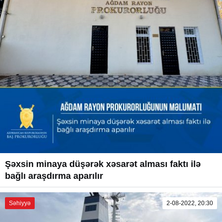
Şəxsin minaya düşərək xəsarət alması faktı ilə
bağlı araşdırma aparılır
Səhiyyə
2-08-2022, 20:30