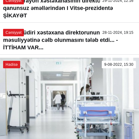
Ağdam rayon xəstəxanasının direktorunun
Cəmiyyət
29-11-2024, 12:16
qanunsuz əməllərindən I Vitse-prezidentə
ŞİKAYƏT
Şöbə müdiri xəstəxana direktorunun cinayət
Cəmiyyət
28-11-2024, 19:15
məsuliyyətinə cəlb olunmasını tələb etdi... -
İTTİHAM VAR...
Hadisə
9-08-2022, 15:30