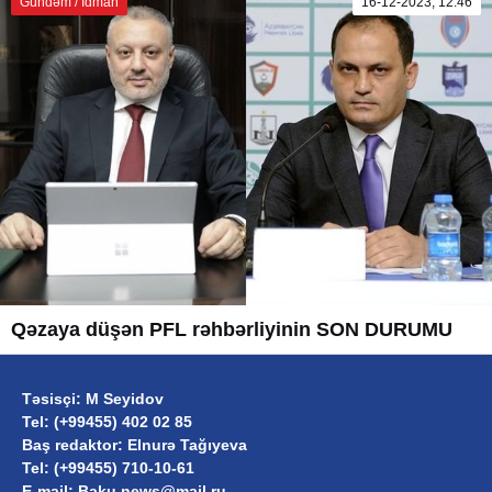
Gündəm / İdman
16-12-2023, 12:46
Qəzaya düşən PFL rəhbərliyinin SON DURUMU
Təsisçi: M Seyidov
Tel: (+99455) 402 02 85
Baş redaktor: Elnurə Tağıyeva
Tel: (+99455) 710-10-61
E-mail: Baku.news@mail.ru