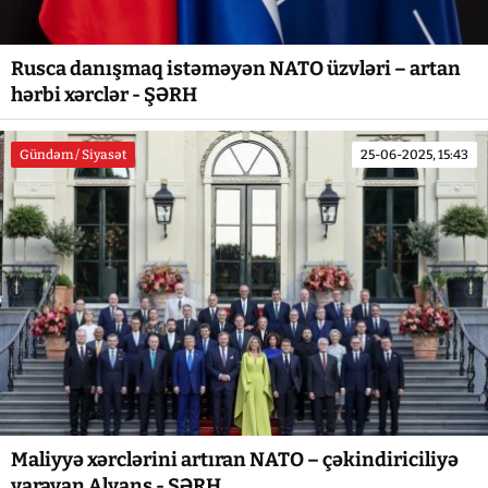
Rusca danışmaq istəməyən NATO üzvləri – artan
hərbi xərclər - ŞƏRH
Gündəm / Siyasət
25-06-2025, 15:43
Maliyyə xərclərini artıran NATO – çəkindiriciliyə
yarayan Alyans - ŞƏRH