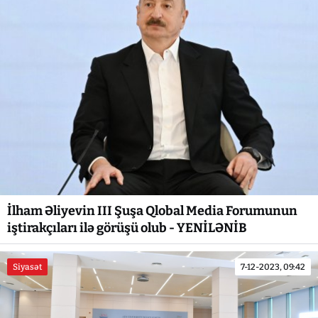
İlham Əliyevin III Şuşa Qlobal Media Forumunun
iştirakçıları ilə görüşü olub - YENİLƏNİB
Siyasət
7-12-2023, 09:42