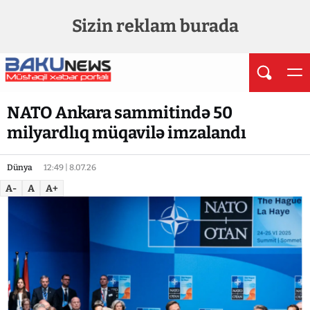
Sizin reklam burada
NATO Ankara sammitində 50
milyardlıq müqavilə imzalandı
Dünya
12:49 | 8.07.26
A-
A
A+