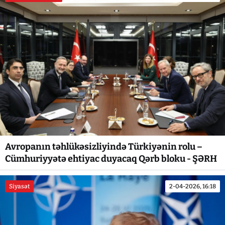
Avropanın təhlükəsizliyində Türkiyənin rolu –
Cümhuriyyətə ehtiyac duyacaq Qərb bloku - ŞƏRH
Siyasət
2-04-2026, 16:18