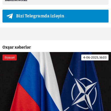
Bizi Telegramda izləyin
Oxşar xəbərlər
Siyasət
4-06-2025, 16:03