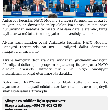
Ankarada keçirilən NATO Müdafiə Sənayesi Forumunda ən azı 50
milyard dollar dəyərində müqavilələr imzalanıb. Paketə hava
hücumundan müdafiə təchizatı, PUA-lara qarşı sistemlər, birgə
layihələr və müdafiə texnologiyalarına investisiyalar daxildir.
Alyans sammitindən əvvəl Ankarada keçirilən NATO Müdafiə
Sənayesi Forumunda ən azı 50 milyard dollar dəyərində
müqavilələr imzalanıb.
Alyans həmçinin dronlara qarşı müdafiəni gücləndirmək üçün
40 milyard dollarlıq bir proqram başladacaq. Bu proqrama NATO
ölkələri arasında infrastrukturun və birgə əməliyyat
imkanlarının inkişaf etdirilməsi də daxildir.
Daha əvvəl NATO-nun baş katibi Mark Rutte bildirmişdi ki,
alyansın əsas məqsədi müdafiə xərclərini daha da artırmaq deyil,
silah istehsalını artırmaqdır.
Şikayət və təkliflər üçün qaynar xətt:
Əlaqə whatsapp:+994 70 402 02 85
BakuNews.az