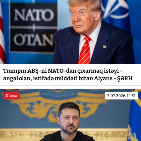
Trampın ABŞ-ni NATO-dan çıxarmaq istəyi -
əngəl olan, istifadə müddəti bitən Alyans - ŞƏRH
Dünya
7-07-2026, 14:57