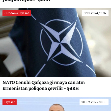
Gündəm / Siyasət
8-10-2024, 13:02
NATO Cənubi Qafqaza girməyə can atır:
Ermənistan poliqona çevrilir - ŞƏRH
Siyasət
20-07-2025, 10:00