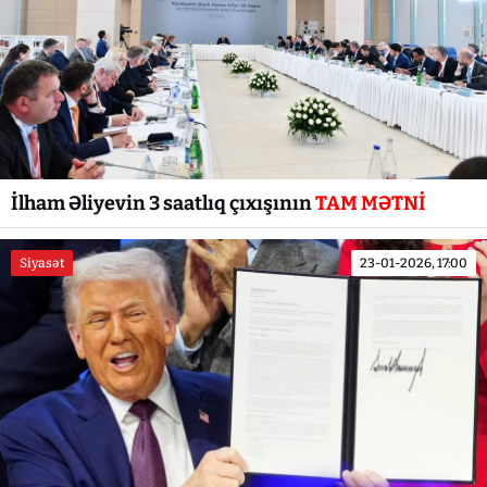
İlham Əliyevin 3 saatlıq çıxışının
TAM MƏTNİ
Siyasət
23-01-2026, 17:00