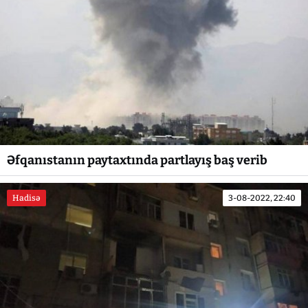
Əfqanıstanın paytaxtında partlayış baş verib
Hadisə
3-08-2022, 22:40