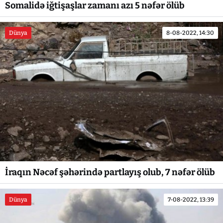
Somalidə iğtişaşlar zamanı azı 5 nəfər ölüb
Dünya
8-08-2022, 14:30
İraqın Nəcəf şəhərində partlayış olub, 7 nəfər ölüb
Dünya
7-08-2022, 13:39