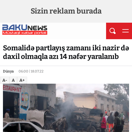
Sizin reklam burada
Somalidə partlayış zamanı iki nazir də
daxil olmaqla azı 14 nəfər yaralanıb
Dünya
06:00 | 18.07.22
A-
A
A+