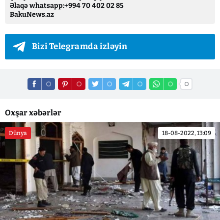
Əlaqə whatsapp:+994 70 402 02 85
BakuNews.az
Bizi Telegramda izləyin
Oxşar xəbərlər
Dünya
18-08-2022, 13:09