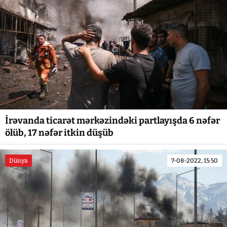
İrəvanda ticarət mərkəzindəki partlayışda 6 nəfər
ölüb, 17 nəfər itkin düşüb
Dünya
7-08-2022, 15:50