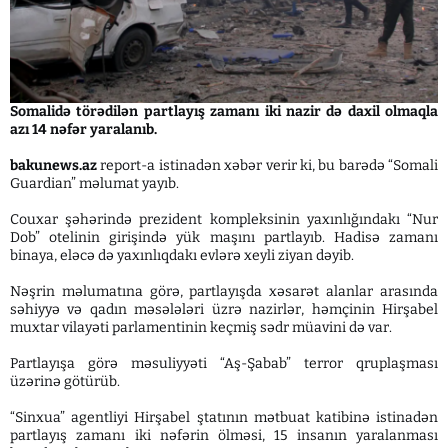
Somalidə törədilən partlayış zamanı iki nazir də daxil olmaqla
azı 14 nəfər yaralanıb.
bakunews.az
report-a istinadən xəbər verir ki, bu barədə “Somali
Guardian” məlumat yayıb.
Couxar şəhərində prezident kompleksinin yaxınlığındakı “Nur
Dob” otelinin girişində yük maşını partlayıb. Hadisə zamanı
binaya, eləcə də yaxınlıqdakı evlərə xeyli ziyan dəyib.
Nəşrin məlumatına görə, partlayışda xəsarət alanlar arasında
səhiyyə və qadın məsələləri üzrə nazirlər, həmçinin Hirşabel
muxtar vilayəti parlamentinin keçmiş sədr müavini də var.
Partlayışa görə məsuliyyəti “Aş-Şabab” terror qruplaşması
üzərinə götürüb.
“Sinxua” agentliyi Hirşabel ştatının mətbuat katibinə istinadən
partlayış zamanı iki nəfərin ölməsi, 15 insanın yaralanması