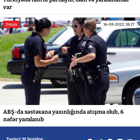
var
Dünya
16-08-2022, 18:27
ABŞ-da xəstəxana yaxınlığında atışma olub, 6
nəfər yaralanıb
Təsisçi: M Seyidov