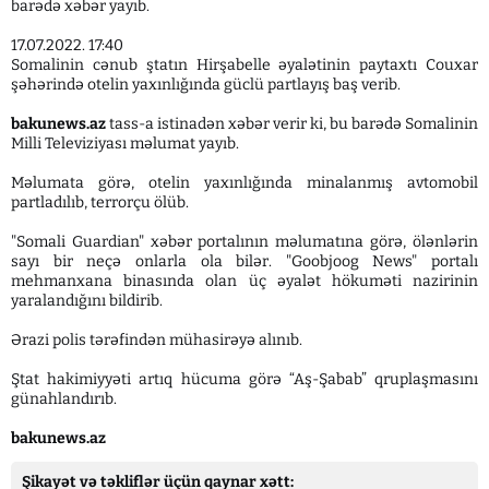
barədə xəbər yayıb.
17.07.2022. 17:40
Somalinin cənub ştatın Hirşabelle əyalətinin paytaxtı Couxar
şəhərində otelin yaxınlığında güclü partlayış baş verib.
bakunews.az
tass-a istinadən xəbər verir ki, bu barədə Somalinin
Milli Televiziyası məlumat yayıb.
Məlumata görə, otelin yaxınlığında minalanmış avtomobil
partladılıb, terrorçu ölüb.
"Somali Guardian" xəbər portalının məlumatına görə, ölənlərin
sayı bir neçə onlarla ola bilər. "Goobjoog News" portalı
mehmanxana binasında olan üç əyalət hökuməti nazirinin
yaralandığını bildirib.
Ərazi polis tərəfindən mühasirəyə alınıb.
Ştat hakimiyyəti artıq hücuma görə “Aş-Şabab” qruplaşmasını
günahlandırıb.
bakunews.az
Şikayət və təkliflər üçün qaynar xətt: