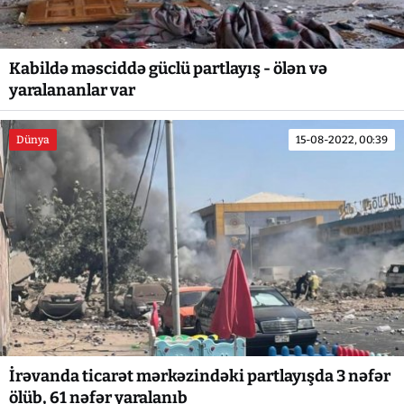
Kabildə məsciddə güclü partlayış - ölən və
yaralananlar var
Dünya
15-08-2022, 00:39
İrəvanda ticarət mərkəzindəki partlayışda 3 nəfər
ölüb, 61 nəfər yaralanıb