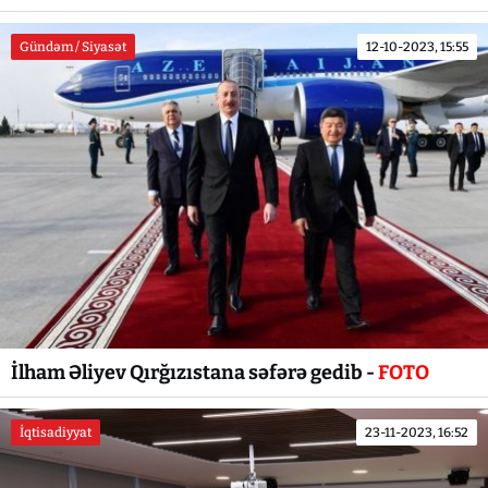
Gündəm / Siyasət
12-10-2023, 15:55
İlham Əliyev Qırğızıstana səfərə gedib -
FOTO
İqtisadiyyat
23-11-2023, 16:52