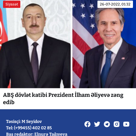
Siyasət
26-07-2022, 01:32
ABŞ dövlət katibi Prezident İlham Əliyevə zəng
edib
Təsisçi: M Seyidov
Tel: (+99455) 402 02 85
Baş redaktor: Elnurə Tağıyeva