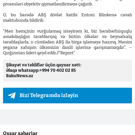
prosesləri obyektiv qiymətləndirməyə çağırıb.
O, bu barədə ABŞ dövlət katibi Entoni Blinkenə cavab
məktubunda bildirib.
“Mən həmçinin vurğulamaq istəyirəm ki, biz bərabərhüquqlu
əməkdaşlığın tərəfdarıyıq və bütün ölkələr və beynəlxalq
tərəfdaşlarla, o cümlədən ABŞ ilə birgə işləməyə hazırıq. Mənim
yeganə xahişim ölkəmizin daxili işlərinə qarışmamaqdır”, –
Qırğızıstan lideri qeyd edib.//“Report”
Şikayət və təkliflər üçün qaynar xətt:
Əlaqə whatsapp:+994 70 402 02 85
BakuNews.az
Bizi Telegramda izləyin
Oxşar xəbərlər