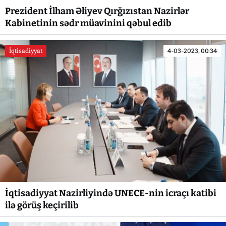
Prezident İlham Əliyev Qırğızıstan Nazirlər
Kabinetinin sədr müavinini qəbul edib
İqtisadiyyat
4-03-2023, 00:34
İqtisadiyyat Nazirliyində UNECE-nin icraçı katibi
ilə görüş keçirilib