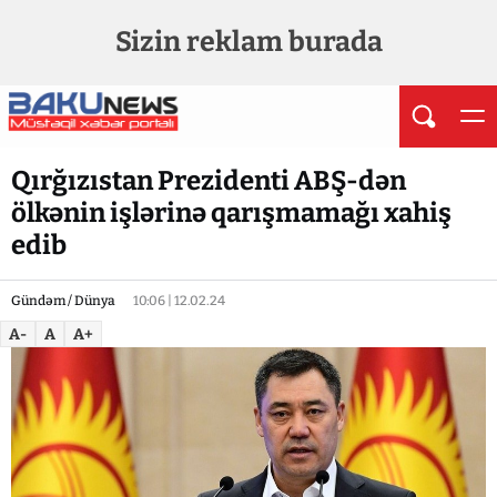
Sizin reklam burada
Qırğızıstan Prezidenti ABŞ-dən
ölkənin işlərinə qarışmamağı xahiş
edib
Gündəm / Dünya
10:06 | 12.02.24
A-
A
A+