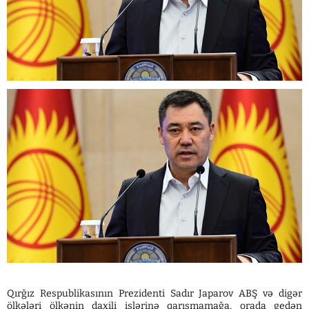
Qırğız Respublikasının Prezidenti Sadır Japarov ABŞ və digər
ölkələri ölkənin daxili işlərinə qarışmamağa, orada gedən