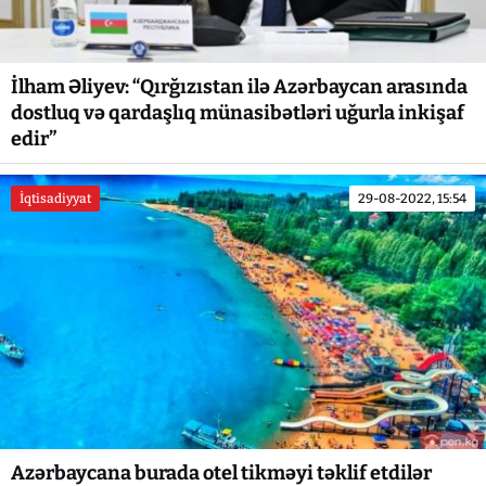
İlham Əliyev: “Qırğızıstan ilə Azərbaycan arasında
dostluq və qardaşlıq münasibətləri uğurla inkişaf
edir”
İqtisadiyyat
29-08-2022, 15:54
Azərbaycana burada otel tikməyi təklif etdilər