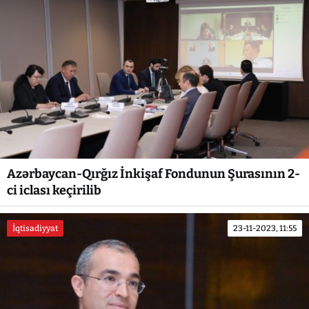
Azərbaycan-Qırğız İnkişaf Fondunun Şurasının 2-
ci iclası keçirilib
İqtisadiyyat
23-11-2023, 11:55