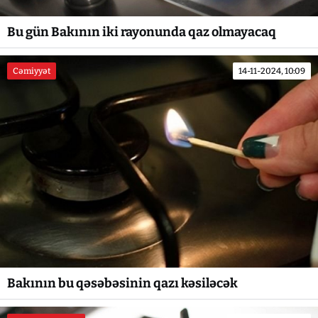
Bu gün Bakının iki rayonunda qaz olmayacaq
Cəmiyyət
14-11-2024, 10:09
Bakının bu qəsəbəsinin qazı kəsiləcək