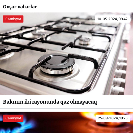
Oxşar xəbərlər
Cəmiyyət
10-05-2024, 09:42
Bakının iki rayonunda qaz olmayacaq
Cəmiyyət
25-09-2024, 19:23