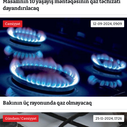
Masallının 10 yaşayış məntəqəsinin qaz təchizatı
dayandırılacaq
Cəmiyyət
12-09-2024, 09:09
Bakının üç rayonunda qaz olmayacaq
Gündəm / Cəmiyyət
25-11-2024, 17:26