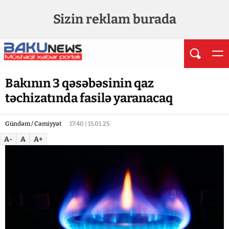
Sizin reklam burada
Bakının 3 qəsəbəsinin qaz
təchizatında fasilə yaranacaq
Gündəm / Cəmiyyət
17:40 | 15.01.25
A-
A
A+