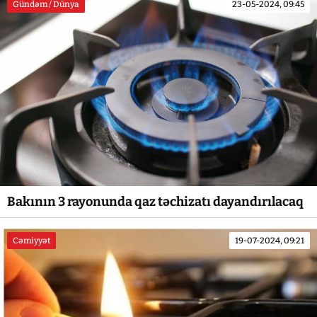
Gündəm / Dünya
23-05-2024, 09:45
Bakının 3 rayonunda qaz təchizatı dayandırılacaq
Cəmiyyət
19-07-2024, 09:21