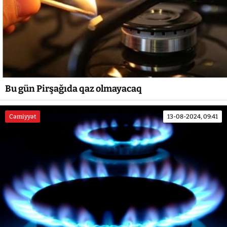
Bu gün Pirşağıda qaz olmayacaq
Cəmiyyət
13-08-2024, 09:41