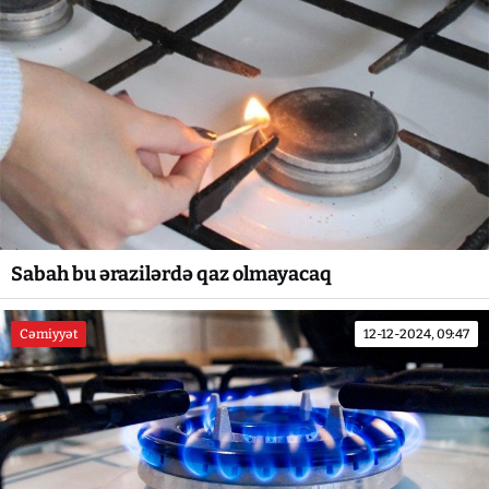
Sabah bu ərazilərdə qaz olmayacaq
Cəmiyyət
12-12-2024, 09:47