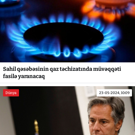
Sahil qəsəbəsinin qaz təchizatında müvəqqəti
fasilə yaranacaq
Dünya
23-05-2024, 10:09