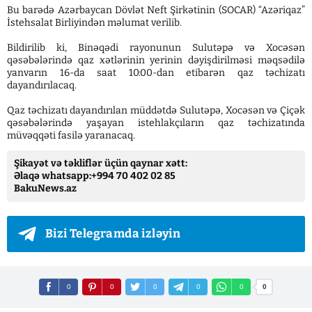
Bu barədə Azərbaycan Dövlət Neft Şirkətinin (SOCAR) “Azəriqaz”
İstehsalat Birliyindən məlumat verilib.
Bildirilib ki, Binəqədi rayonunun Sulutəpə və Xocəsən
qəsəbələrində qaz xətlərinin yerinin dəyişdirilməsi məqsədilə
yanvarın 16-da saat 10:00-dan etibarən qaz təchizatı
dayandırılacaq.
Qaz təchizatı dayandırılan müddətdə Sulutəpə, Xocəsən və Çiçək
qəsəbələrində yaşayan istehlakçıların qaz təchizatında
müvəqqəti fasilə yaranacaq.
Şikayət və təkliflər üçün qaynar xətt:
Əlaqə whatsapp:+994 70 402 02 85
BakuNews.az
Bizi Telegramda izləyin
0
0
0
0
0
0