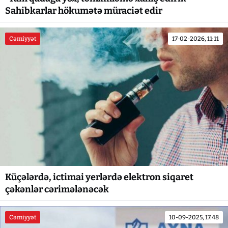
Sahibkarlar hökumətə müraciət edir
Cəmiyyət
17-02-2026, 11:11
Küçələrdə, ictimai yerlərdə elektron siqaret
çəkənlər cərimələnəcək
Cəmiyyət
10-09-2025, 17:48