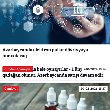
Azərbaycanda elektron pullar dövriyyəyə
buraxılacaq
Sağlamlığımızla belə oynayırlar - Dünyada
Gündəm / Cəmiyyət
7-10-2024, 18:54
qadağan olunur, Azərbaycanda satışı davam edir
Cəmiyyət
20-02-2026, 13:37