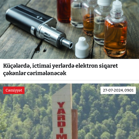
Küçələrdə, ictimai yerlərdə elektron siqaret
çəkənlər cərimələnəcək
Cəmiyyət
27-07-2024, 09:01