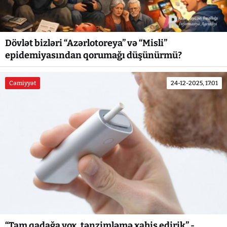
Dövlət bizləri “Azərlotoreya” və “Misli”
epidemiyasından qorumağı düşünürmü?
Cəmiyyət
24-12-2025, 17:01
“Tam qadağa yox, tənzimləmə xahiş edirik” -