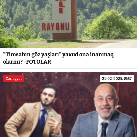
"Timsahın göz yaşları" yaxud ona inanmaq
olarmı? -FOTOLAR
Cəmiyyət
21-02-2025, 19:57