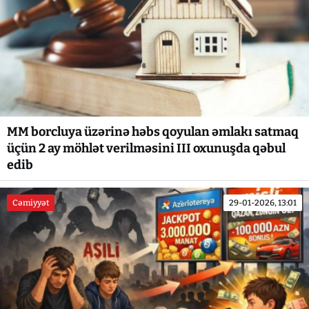
MM borcluya üzərinə həbs qoyulan əmlakı satmaq
üçün 2 ay möhlət verilməsini III oxunuşda qəbul
edib
Cəmiyyət
29-01-2026, 13:01