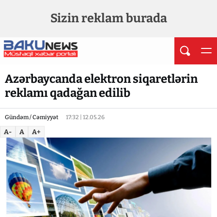
Sizin reklam burada
Azərbaycanda elektron siqaretlərin
reklamı qadağan edilib
Gündəm / Cəmiyyət
17:32 | 12.05.26
A-
A
A+