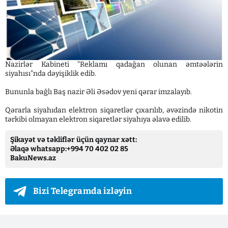
Nazirlər Kabineti "Reklamı qadağan olunan əmtəələrin
siyahısı"nda dəyişiklik edib.
Bununla bağlı Baş nazir Əli Əsədov yeni qərar imzalayıb.
Qərarla siyahıdan elektron siqaretlər çıxarılıb, əvəzində nikotin
tərkibi olmayan elektron siqaretlər siyahıya əlavə edilib.
Şikayət və təkliflər üçün qaynar xətt:
Əlaqə whatsapp:+994 70 402 02 85
BakuNews.az
Bizi Telegramda izləyin