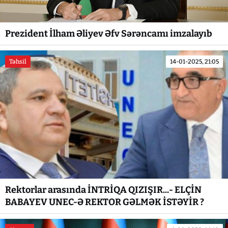
Prezident İlham Əliyev Əfv Sərəncamı imzalayıb
Təhsil
14-01-2025, 21:05
Rektorlar arasında İNTRİQA QIZIŞIR...- ELÇİN
BABAYEV UNEC-Ə REKTOR GƏLMƏK İSTƏYİR ?