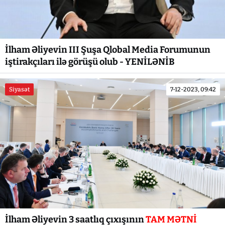
İlham Əliyevin III Şuşa Qlobal Media Forumunun
iştirakçıları ilə görüşü olub - YENİLƏNİB
Siyasət
7-12-2023, 09:42
İlham Əliyevin 3 saatlıq çıxışının
TAM MƏTNİ