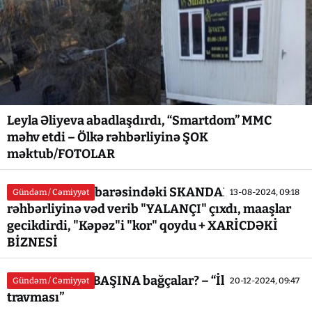
Leyla Əliyeva abadlaşdırdı, “Smartdom” MMC
məhv etdi – Ölkə rəhbərliyinə ŞOK
məktub/FOTOLAR
Xanlar Fətiyev barəsindəki SKANDALLAR: Dövlət
Gündəm / Cəmiyyət
13-08-2024, 09:18
rəhbərliyinə vəd verib "YALANÇI" çıxdı, maaşlar
gecikdirdi, "Kəpəz"i "kor" qoydu + XARİCDƏKİ
BİZNESİ
Özəl, yoxsa ÖZBAŞINA bağçalar? – “İlk müəllim
Gündəm / Cəmiyyət
20-12-2024, 09:47
travması”