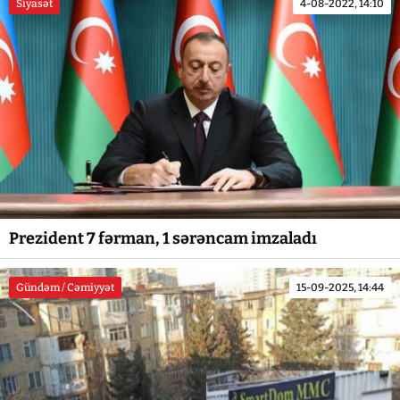
Siyasət
4-08-2022, 14:10
Prezident 7 fərman, 1 sərəncam imzaladı
Gündəm / Cəmiyyət
15-09-2025, 14:44