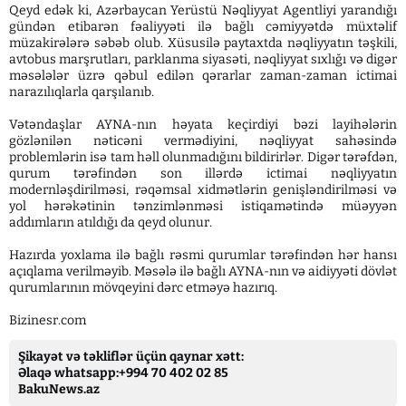
Qeyd edək ki, Azərbaycan Yerüstü Nəqliyyat Agentliyi yarandığı
gündən etibarən fəaliyyəti ilə bağlı cəmiyyətdə müxtəlif
müzakirələrə səbəb olub. Xüsusilə paytaxtda nəqliyyatın təşkili,
avtobus marşrutları, parklanma siyasəti, nəqliyyat sıxlığı və digər
məsələlər üzrə qəbul edilən qərarlar zaman-zaman ictimai
narazılıqlarla qarşılanıb.
Vətəndaşlar AYNA-nın həyata keçirdiyi bəzi layihələrin
gözlənilən nəticəni vermədiyini, nəqliyyat sahəsində
problemlərin isə tam həll olunmadığını bildirirlər. Digər tərəfdən,
qurum tərəfindən son illərdə ictimai nəqliyyatın
modernləşdirilməsi, rəqəmsal xidmətlərin genişləndirilməsi və
yol hərəkətinin tənzimlənməsi istiqamətində müəyyən
addımların atıldığı da qeyd olunur.
Hazırda yoxlama ilə bağlı rəsmi qurumlar tərəfindən hər hansı
açıqlama verilməyib. Məsələ ilə bağlı AYNA-nın və aidiyyəti dövlət
qurumlarının mövqeyini dərc etməyə hazırıq.
Bizinesr.com
Şikayət və təkliflər üçün qaynar xətt:
Əlaqə whatsapp:+994 70 402 02 85
BakuNews.az