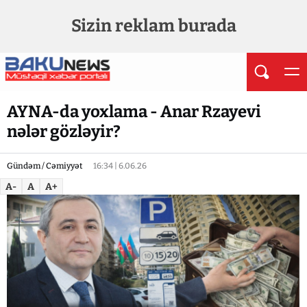
Sizin reklam burada
AYNA-da yoxlama - Anar Rzayevi
nələr gözləyir?
Gündəm / Cəmiyyət
16:34 | 6.06.26
A-
A
A+