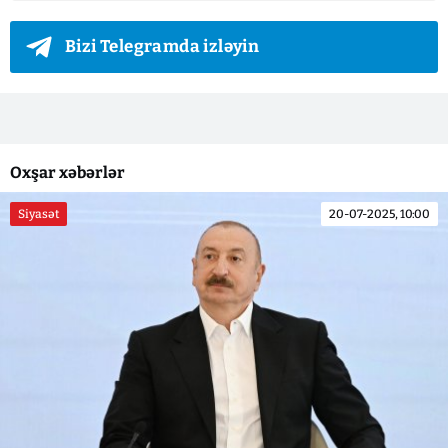
Bizi Telegramda izləyin
Oxşar xəbərlər
Siyasət
20-07-2025, 10:00