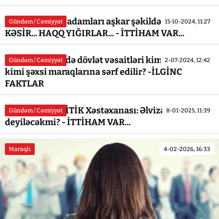
Anar Rzayevin adamları aşkar şəkildə RACON
Gündəm / Cəmiyyət
15-10-2024, 11:27
KƏSİR... HAQQ YIĞIRLAR... - İTTİHAM VAR...
"AZƏRENERJİ"də dövlət vəsaitləri kimlərin nə
Gündəm / Cəmiyyət
2-07-2024, 12:42
kimi şəxsi maraqlarına sərf edilir? -İLGİNC
FAKTLAR
Respublika KRİTİK Xəstəxanası: Əlvizə `ƏLVİDA`
Gündəm / Cəmiyyət
8-01-2025, 11:39
deyiləcəkmi? - İTTİHAM VAR...
Maraqlı
4-02-2026, 16:33