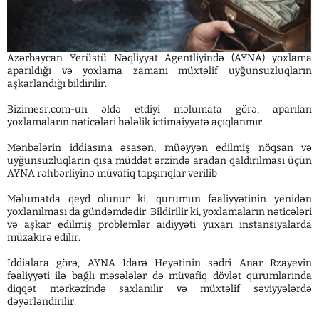
Azərbaycan Yerüstü Nəqliyyat Agentliyində (AYNA) yoxlama
aparıldığı və yoxlama zamanı müxtəlif uyğunsuzluqların
aşkarlandığı bildirilir.
Bizimesr.com-un əldə etdiyi məlumata görə, aparılan
yoxlamaların nəticələri hələlik ictimaiyyətə açıqlanmır.
Mənbələrin iddiasına əsasən, müəyyən edilmiş nöqsan və
uyğunsuzluqların qısa müddət ərzində aradan qaldırılması üçün
AYNA rəhbərliyinə müvafiq tapşırıqlar verilib
Məlumatda qeyd olunur ki, qurumun fəaliyyətinin yenidən
yoxlanılması da gündəmdədir. Bildirilir ki, yoxlamaların nəticələri
və aşkar edilmiş problemlər aidiyyəti yuxarı instansiyalarda
müzakirə edilir.
İddialara görə, AYNA İdarə Heyətinin sədri Anar Rzayevin
fəaliyyəti ilə bağlı məsələlər də müvafiq dövlət qurumlarında
diqqət mərkəzində saxlanılır və müxtəlif səviyyələrdə
dəyərləndirilir.