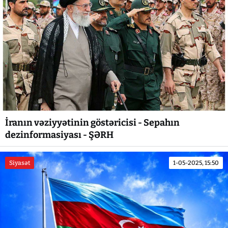
İranın vəziyyətinin göstəricisi - Sepahın
dezinformasiyası - ŞƏRH
Siyasət
1-05-2025, 15:50