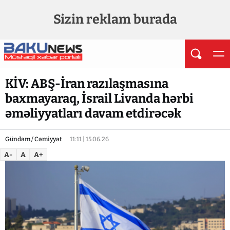
Sizin reklam burada
KİV: ABŞ-İran razılaşmasına
baxmayaraq, İsrail Livanda hərbi
əməliyyatları davam etdirəcək
Gündəm / Cəmiyyət
11:11 | 15.06.26
A-
A
A+