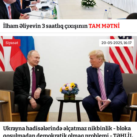
İlham Əliyevin 3 saatlıq çıxışının
TAM MƏTNİ
Siyasət
20-05-2025, 16:17
Ukrayna hadisələrində əlçatmaz nikbinlik - bloka
qoşulmadan demokratik olmaq problemi - TƏHLİL