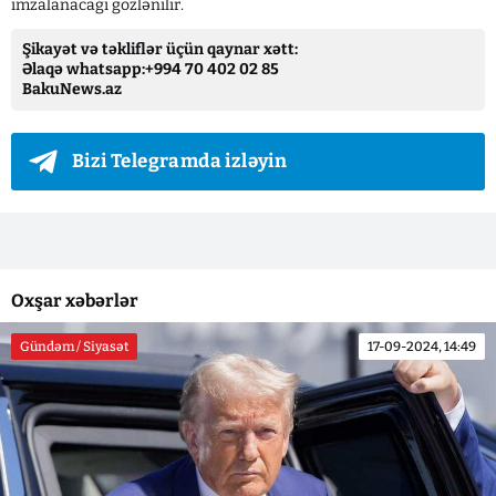
imzalanacağı gözlənilir.
Şikayət və təkliflər üçün qaynar xətt:
Əlaqə whatsapp:+994 70 402 02 85
BakuNews.az
Bizi Telegramda izləyin
Oxşar xəbərlər
Gündəm / Siyasət
17-09-2024, 14:49