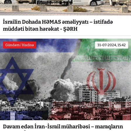
İsrailin Dohada HƏMAS əməliyyatı – istifadə
müddəti bitən hərəkat - ŞƏRH
Gündəm / Hadisə
31-07-2024, 15:42
Davam edən İran-İsrail müharibəsi – maraqların