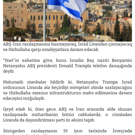
ABŞ-İran razılaşmasına baxmayaraq, İsrail Livandan çıxmayacaq
və Hizbullaha qarşı əməliyyatlara davam edəcək.
“Ynet”in xəbərinə görə, bunu İsrailin Baş naziri Benyamin
Netanyahu ABŞ prezidenti Donald Trampla telefon danışığında
deyib.
Məlumatlı mənbələr bildirib ki, Netanyahu Trampa İsrail
ordusunun Livanda ələ keçirdiyi mövqeləri əlində saxlayacağını
və Hizbullaha məxsus infrastrukturun məhv edilməsinə davam
edəcəyini vurğulayıb.
Qeyd edək ki, ötən gecə ABŞ və İran arasında əldə olunan
razılaşmada müharibənin bütün cəbhələrdə, o cümlədən
Livanda da dayandırılması şərti öz əksini tapıb.
Sözügedən razılaşmanın 19 iyun tarixində İsveçrədə