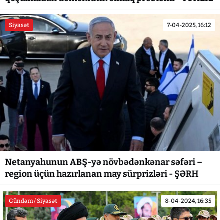
Siyasət
7-04-2025, 16:12
Netanyahunun ABŞ-yə növbədənkənar səfəri –
region üçün hazırlanan may sürprizləri - ŞƏRH
Gündəm / Siyasət
8-04-2024, 16:35