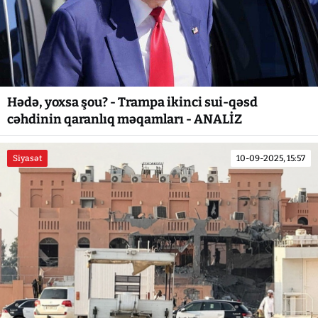
Hədə, yoxsa şou? - Trampa ikinci sui-qəsd
cəhdinin qaranlıq məqamları - ANALİZ
Siyasət
10-09-2025, 15:57