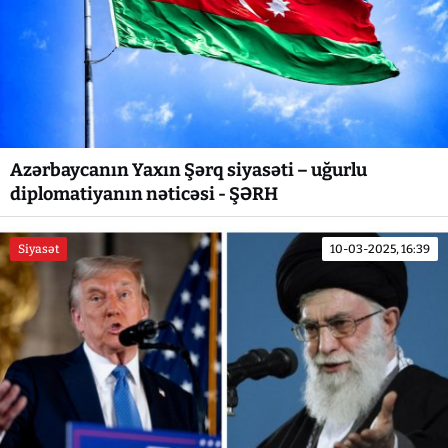
Azərbaycanın Yaxın Şərq siyasəti – uğurlu
diplomatiyanın nəticəsi - ŞƏRH
Siyasət
10-03-2025, 16:39