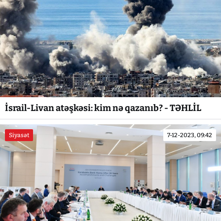
İsrail-Livan atəşkəsi: kim nə qazanıb? - TƏHLİL
Siyasət
7-12-2023, 09:42