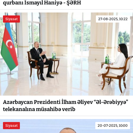
qurbanı İsmayıl Haniyə - ŞƏRH
Siyasət
27-08-2025, 10:22
Azərbaycan Prezidenti İlham Əliyev “Əl-Ərəbiyyə”
telekanalına müsahibə verib
Siyasət
20-07-2025, 10:00