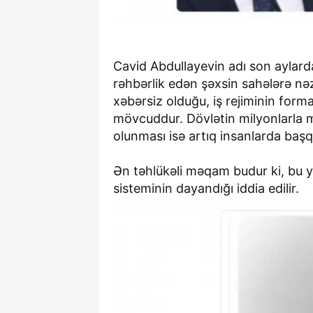
Cavid Abdullayevin adı son aylard
rəhbərlik edən şəxsin sahələrə nə
xəbərsiz olduğu, iş rejiminin forma
mövcuddur. Dövlətin milyonlarla m
olunması isə artıq insanlarda başqa
Ən təhlükəli məqam budur ki, bu y
sisteminin dayandığı iddia edilir.