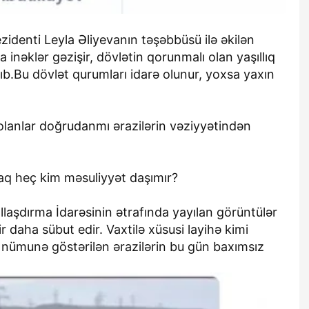
identi Leyla Əliyevanın təşəbbüsü ilə əkilən
 inəklər gəzişir, dövlətin qorunmalı olan yaşıllıq
lıb.Bu dövlət qurumları idarə olunur, yoxsa yaxın
lanlar doğrudanmı ərazilərin vəziyyətindən
q heç kim məsuliyyət daşımır?
laşdırma İdarəsinin ətrafında yayılan görüntülər
r daha sübut edir. Vaxtilə xüsusi layihə kimi
ə nümunə göstərilən ərazilərin bu gün baxımsız