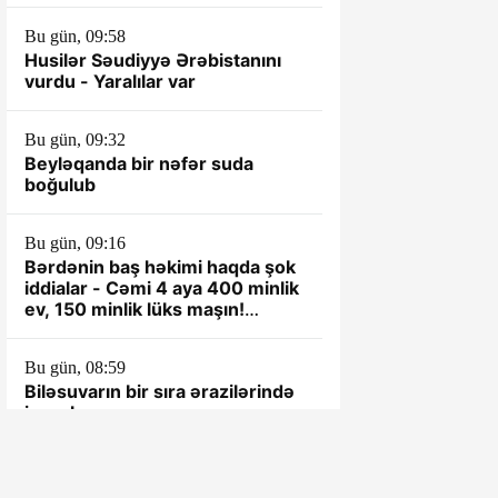
Bu gün, 09:58
Husilər Səudiyyə Ərəbistanını
vurdu - Yaralılar var
Bu gün, 09:32
Beyləqanda bir nəfər suda
boğulub
Bu gün, 09:16
Bərdənin baş həkimi haqda şok
iddialar - Cəmi 4 aya 400 minlik
ev, 150 minlik lüks maşın!
VİDEO
Bu gün, 08:59
Biləsuvarın bir sıra ərazilərində
işıq olmayacaq
Dünən, 19:00
Bakıda 6 marşrutun hərəkəti