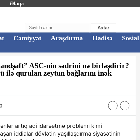
m
Əlaqə
Axtar
at
Cəmiyyət
Araşdırma
Hadisə
Sosial
andşaft” ASC-nin sədrini nə birləşdirir?
ü ilə qurulan zeytun bağlarını inək
40
nlər artıq adi idarəetmə problemi kimi
an iddialar dövlətin yaşıllaşdırma siyasətinin