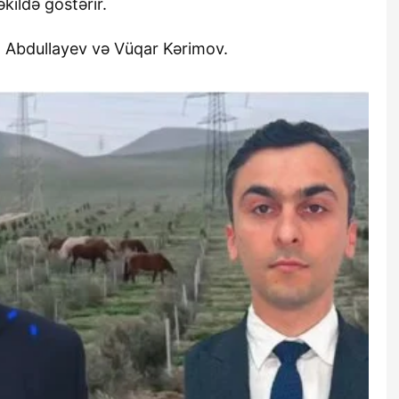
kildə göstərir.
d Abdullayev və Vüqar Kərimov.