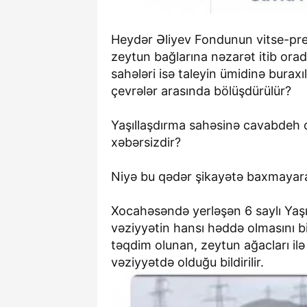
Heydər Əliyev Fondunun vitse-prez
zeytun bağlarına nəzarət itib orada
sahələri isə taleyin ümidinə buraxı
çevrələr arasında bölüşdürülür?
Yaşıllaşdırma sahəsinə cavabdeh o
xəbərsizdir?
Niyə bu qədər şikayətə baxmayara
Xocahəsəndə yerləşən 6 saylı Yaşıl
vəziyyətin hansı həddə olmasını bi
təqdim olunan, zeytun ağacları il
vəziyyətdə olduğu bildirilir.