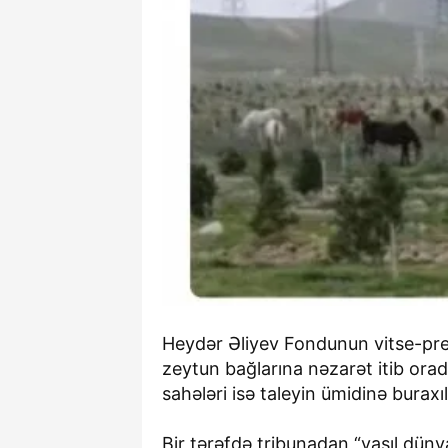
Heydər Əliyev Fondunun vitse-prez
zeytun bağlarına nəzarət itib orada
sahələri isə taleyin ümidinə buraxıl
Bir tərəfdə tribunadan “yaşıl dünya