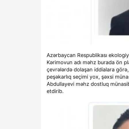
Azərbaycan Respublikası ekologiya
Kərimovun adı məhz burada ön pla
çevrələrdə dolaşan iddialara görə,
peşəkarlıq seçimi yox, şəxsi müna
Abdullayevi məhz dostluq münasib
etdirib.