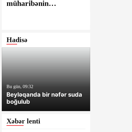
müharibənin
maşınlarda
yaralarının
edilir? – “
bağlanmasına şərait
istəyirsiniz
yaratmayan Dövlət
edin” deyən
Şəhərsalma və
iddialar
Hadisə
Arxitektura Komitəsi -
SAKİNLƏRDƏN
SENSASİON
İDDİALAR
Bu gün, 09:32
Dünən, 18:16
Beyləqanda bir nəfər suda
Hacıqabulda
boğulub
bir nəfər ölü
xəsarət alıb
Xəbər lenti