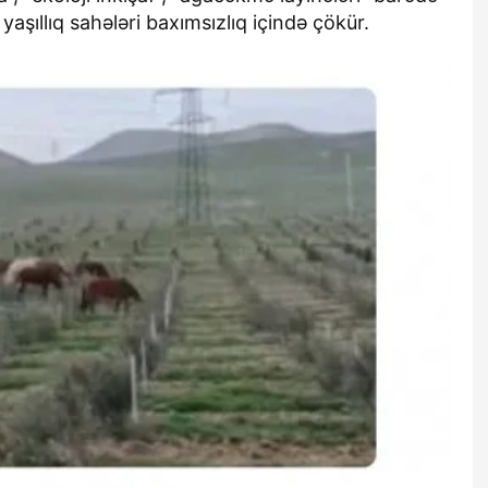
 yaşıllıq sahələri baxımsızlıq içində çökür.