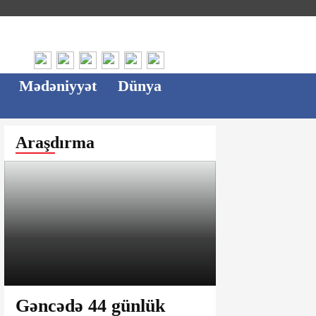
Mədəniyyət
Dünya
Araşdırma
Gəncədə 44 günlük
Ağsu bazar