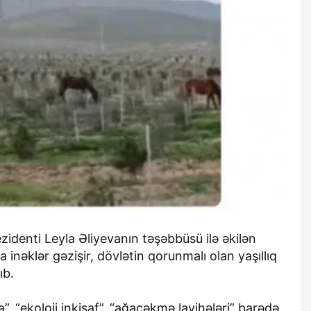
identi Leyla Əliyevanın təşəbbüsü ilə əkilən
 inəklər gəzişir, dövlətin qorunmalı olan yaşıllıq
ıb.
”, “ekoloji inkişaf”, “ağacəkmə layihələri” barədə