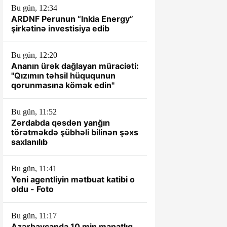
Bu gün, 12:34
ARDNF Perunun “Inkia Energy”
şirkətinə investisiya edib
Bu gün, 12:20
Ananın ürək dağlayan müraciəti:
"Qızımın təhsil hüququnun
qorunmasına kömək edin"
Bu gün, 11:52
Zərdabda qəsdən yanğın
törətməkdə şübhəli bilinən şəxs
saxlanılıb
Bu gün, 11:41
Yeni agentliyin mətbuat katibi o
oldu - Foto
Bu gün, 11:17
Azərbaycanda 10 min manatlıq