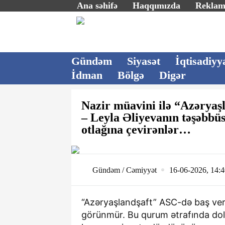
Ana səhifə
Haqqımızda
Rekla
Gündəm
Siyasət
İqtisadiyy
İdman
Bölgə
Digər
Nazir müavini ilə “Azəryaşl
– Leyla Əliyevanın təşəbbüs
otlağına çevirənlər…
Gündəm / Cəmiyyət
16-06-2026, 14:
“Azəryaşlandşaft” ASC-də baş verə
görünmür. Bu qurum ətrafında dolaş