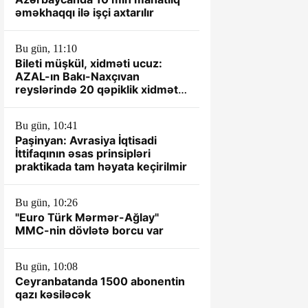
əməkhaqqı ilə işçi axtarılır
Bu gün, 11:10
Bileti müşkül, xidməti ucuz:
AZAL-ın Bakı-Naxçıvan
reyslərində 20 qəpiklik xidmət
standartı-VİDEO
Bu gün, 10:41
Paşinyan: Avrasiya İqtisadi
İttifaqının əsas prinsipləri
praktikada tam həyata keçirilmir
Bu gün, 10:26
"Euro Türk Mərmər-Ağlay"
MMC-nin dövlətə borcu var
Bu gün, 10:08
Ceyranbatanda 1500 abonentin
qazı kəsiləcək