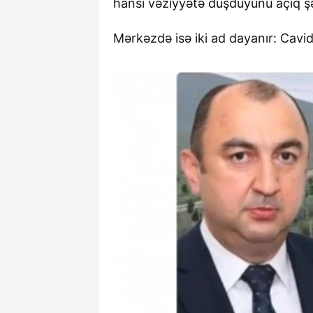
hansı vəziyyətə düşdüyünü açıq şə
Mərkəzdə isə iki ad dayanır: Cavi