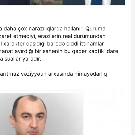
a daha çox narazılıqlarda hallanır. Quruma
zarət etmədiyi, ərazilərin real durumundan
l xarakter daşıdığı barədə ciddi ittihamlar
anat ayırdığı bir sahənin bu qədər xaotik idarə
 suallar yaradır.
arıtmaz vəziyyətin arxasında himayədarlıq