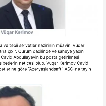
 və təbii sərvətlər nazirinin müavini Vüqar
na çıxır. Qurum daxilində və sahəyə yaxın
 Cavid Abdullayevin bu posta gətirilməsi
sibətlərin nəticəsi olub. Vüqar Kərimov Cavid
ətlərinə görə “Azəryaşlandşaft” ASC-nə təyin