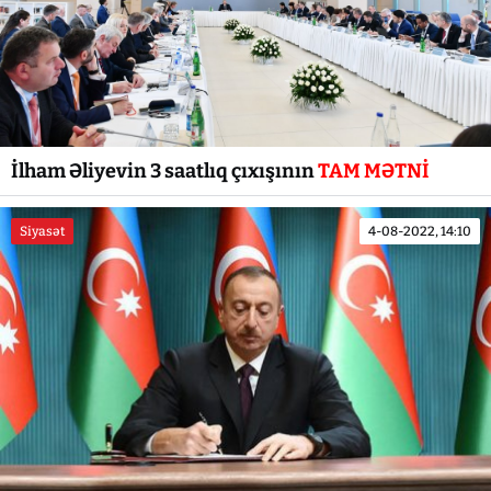
İlham Əliyevin 3 saatlıq çıxışının
TAM MƏTNİ
Siyasət
4-08-2022, 14:10