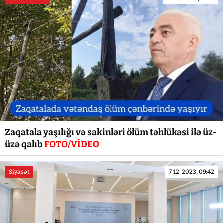
Zaqatala yaşılığı və sakinləri ölüm təhlükəsi ilə üz-
üzə qalıb
FOTO/VİDEO
Siyasət
7-12-2023, 09:42