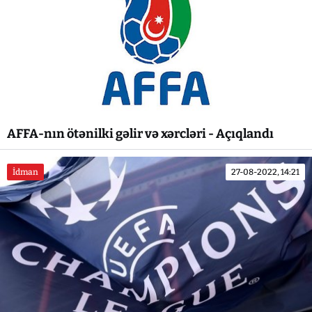
AFFA-nın ötənilki gəlir və xərcləri - Açıqlandı
İdman
27-08-2022, 14:21