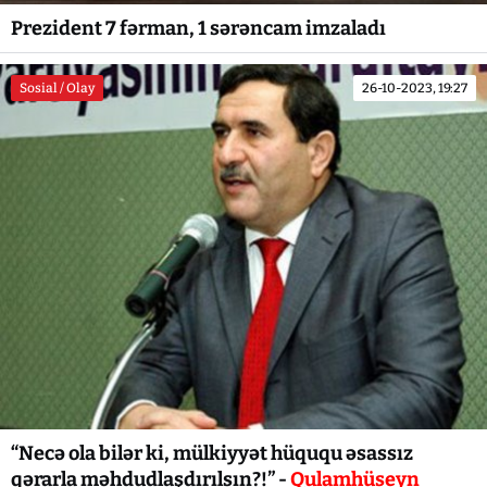
Prezident 7 fərman, 1 sərəncam imzaladı
Sosial / Olay
26-10-2023, 19:27
“Necə ola bilər ki, mülkiyyət hüququ əsassız
qərarla məhdudlaşdırılsın?!” -
Qulamhüseyn