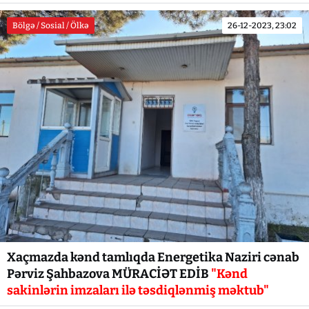
Bölgə / Sosial / Ölkə
26-12-2023, 23:02
Xaçmazda kənd tamlıqda Energetika Naziri cənab
Pərviz Şahbazova MÜRACİƏT EDİB
"Kənd
sakinlərin imzaları ilə təsdiqlənmiş məktub"