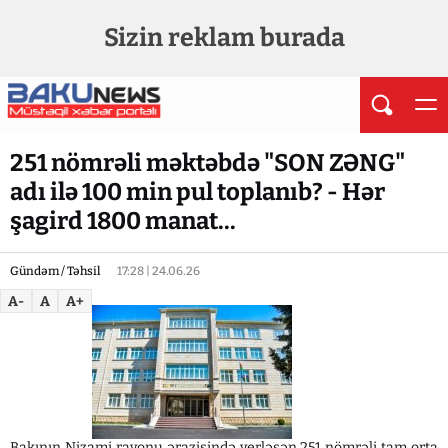
Sizin reklam burada
251 nömrəli məktəbdə "SON ZƏNG"
adı ilə 100 min pul toplanıb? - Hər
şagird 1800 manat...
Gündəm / Təhsil
17:28 | 24.06.26
A-
A
A+
Bakının Nizami rayonu ərazisində yerləşən 251 nömrəli tam orta