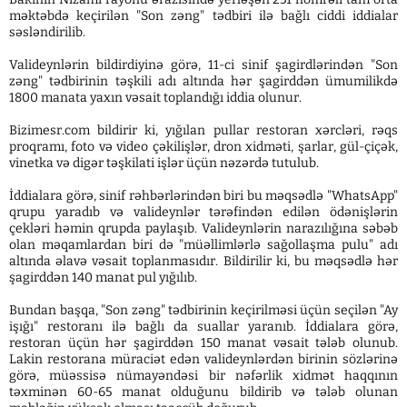
məktəbdə keçirilən "Son zəng" tədbiri ilə bağlı ciddi iddialar
səsləndirilib.
Valideynlərin bildirdiyinə görə, 11-ci sinif şagirdlərindən "Son
zəng" tədbirinin təşkili adı altında hər şagirddən ümumilikdə
1800 manata yaxın vəsait toplandığı iddia olunur.
Bizimesr.com bildirir ki, yığılan pullar restoran xərcləri, rəqs
proqramı, foto və video çəkilişlər, dron xidməti, şarlar, gül-çiçək,
vinetka və digər təşkilati işlər üçün nəzərdə tutulub.
İddialara görə, sinif rəhbərlərindən biri bu məqsədlə "WhatsApp"
qrupu yaradıb və valideynlər tərəfindən edilən ödənişlərin
çekləri həmin qrupda paylaşıb. Valideynlərin narazılığına səbəb
olan məqamlardan biri də "müəllimlərlə sağollaşma pulu" adı
altında əlavə vəsait toplanmasıdır. Bildirilir ki, bu məqsədlə hər
şagirddən 140 manat pul yığılıb.
Bundan başqa, "Son zəng" tədbirinin keçirilməsi üçün seçilən "Ay
işığı" restoranı ilə bağlı da suallar yaranıb. İddialara görə,
restoran üçün hər şagirddən 150 manat vəsait tələb olunub.
Lakin restorana müraciət edən valideynlərdən birinin sözlərinə
görə, müəssisə nümayəndəsi bir nəfərlik xidmət haqqının
təxminən 60-65 manat olduğunu bildirib və tələb olunan