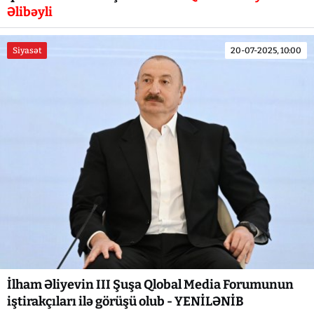
Əlibəyli
Siyasət
20-07-2025, 10:00
İlham Əliyevin III Şuşa Qlobal Media Forumunun
iştirakçıları ilə görüşü olub - YENİLƏNİB