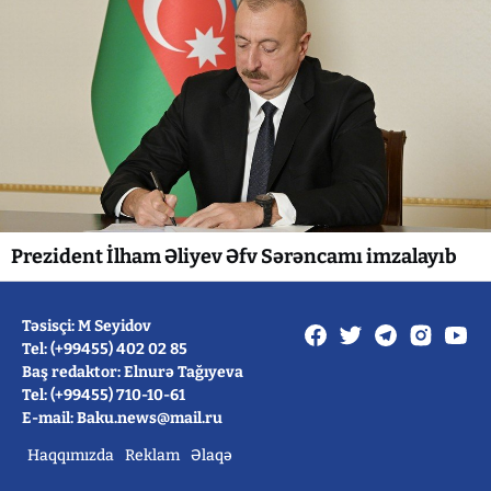
Prezident İlham Əliyev Əfv Sərəncamı imzalayıb
Təsisçi: M Seyidov
Tel: (+99455) 402 02 85
Baş redaktor: Elnurə Tağıyeva
Tel: (+99455) 710-10-61
E-mail: Baku.news@mail.ru
Haqqımızda
Reklam
Əlaqə