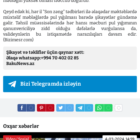
məbləğin yüksək olması təəccüb doğurub.
Qeyd edək ki, hər il "Son zəng" tədbirləri ilə əlaqədar məktəblərdə
müxtəlif məbləğlərdə pul yığılması barədə şikayətlər gündəmə
gəlir. Təhsil müəssisələrində hər hansı məcburi pul yığımının
qanunvericiliyə zidd olduğu dəfələrlə vurğulansa da,
valideynlərin bu istiqamətdə narazılıqları davam edir.
(Bizimesr.com)
Şikayət və təkliflər üçün qaynar xətt:
Əlaqə whatsapp:+994 70 402 02 85
BakuNews.az
Bizi Telegramda izləyin
Oxşar xəbərlər
Video / Sosial
4-03-2024, 14:59