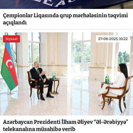
Çempionlar Liqasında qrup mərhələsinin təqvimi
açıqlandı
Siyasət
27-08-2025, 10:22
Azərbaycan Prezidenti İlham Əliyev “Əl-Ərəbiyyə”
telekanalına müsahibə verib