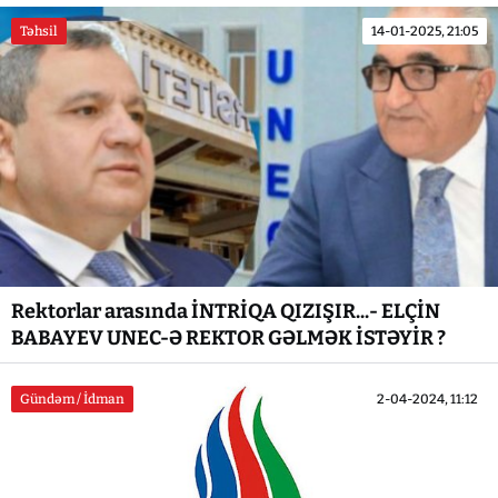
Təhsil
14-01-2025, 21:05
Rektorlar arasında İNTRİQA QIZIŞIR...- ELÇİN
BABAYEV UNEC-Ə REKTOR GƏLMƏK İSTƏYİR ?
Gündəm / İdman
2-04-2024, 11:12