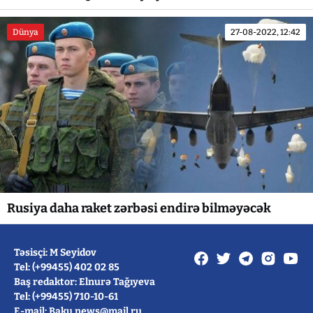
Dünya
27-08-2022, 12:42
Rusiya daha raket zərbəsi endirə bilməyəcək
Təsisçi: M Seyidov
Tel: (+99455) 402 02 85
Baş redaktor: Elnurə Tağıyeva
Tel: (+99455) 710-10-61
E-mail: Baku.news@mail.ru