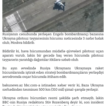
Rusiyanın cənubunda yerləşən Engels bombardmançı bazasına
Ukrayna pilotsuz təyyarəsinin hücumu nəticəsində 3 nəfər həlak
olub, Moskva bildirib.
Bildirilir ki, hava hücumundan müdafiə qüvvələri pilotsuz uçan
aparatı vurub, lakin bir gecədə baş verən hücumda pilotsuz
təyyarərin yaratdığı dağıntılar itkilərə səbəb olub.
Bu ayın əvvəlində Rusiya Ukraynanı Ukraynaya raket
hücumlarında iştirak edən strateji bombardmançıların yerləşdiyi
aerodromda oxşar hücumda ittiham edib.
bakunews.az bbc.com-a istinadən xəbər verir ki, Baza Ukrayna
sərhədindən təxminən 500 km (310 mil) şimal-şərqdə yerləşir.
Ukrayna ordusu hücumları rəsmi şəkildə şərh etməyib, lakin
BBC-nin Rusiya redaktoru Stiv Rozenberq deyir ki, son insident