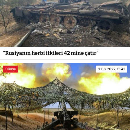
"Rusiyanın hərbi itkiləri 42 minə çatır"
Dünya
7-08-2022, 13:41