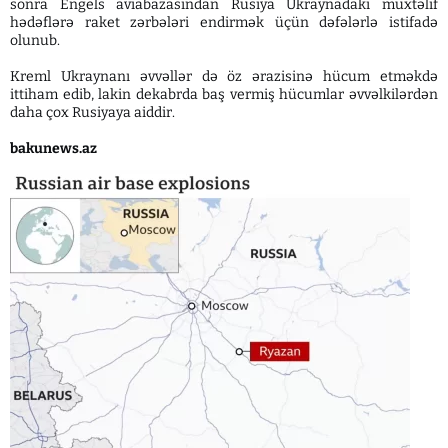
sonra Engels aviabazasından Rusiya Ukraynadakı müxtəlif
hədəflərə raket zərbələri endirmək üçün dəfələrlə istifadə
olunub.
Kreml Ukraynanı əvvəllər də öz ərazisinə hücum etməkdə
ittiham edib, lakin dekabrda baş vermiş hücumlar əvvəlkilərdən
daha çox Rusiyaya aiddir.
bakunews.az