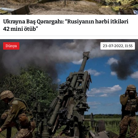
Ukrayna Baş Qərargahı: “Rusiyanın hərbi itkiləri
42 mini ötüb”
Dünya
23-07-2022, 11:55