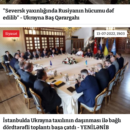
"Seversk yaxınlığında Rusiyanın hücumu dəf
edilib" - Ukrayna Baş Qərargahı
Siyasət
13-07-2022, 19:03
İstanbulda Ukrayna taxılının daşınması ilə bağlı
dördtərəfli toplantı başa çatdı - YENİLƏNİB