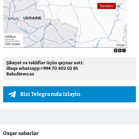
Şikayət və təkliflər üçün qaynar xətt:
Əlaqə whatsapp:+994 70 402 02 85
BakuNews.az
Bizi Telegramda izləyin
Oxşar xəbərlər