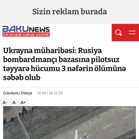
Sizin reklam burada
Ukrayna müharibəsi: Rusiya
bombardmançı bazasına pilotsuz
təyyarə hücumu 3 nəfərin ölümünə
səbəb olub
Gündəm / Dünya
12:49 | 26.12.22
A-
A
A+