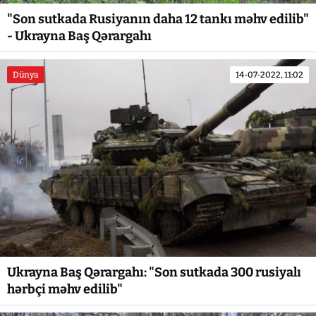
"Son sutkada Rusiyanın daha 12 tankı məhv edilib"
- Ukrayna Baş Qərargahı
Dünya
14-07-2022, 11:02
Ukrayna Baş Qərargahı: "Son sutkada 300 rusiyalı
hərbçi məhv edilib"