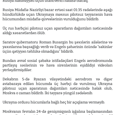
Rusiya hakimiyyəti üçün utancverici hadisə olacaq.
Rusiya Müdafiə Nazirliyi bazar ertəsi saat 01:35 radələrində aşağı
hündürlükdə uçan Ukraynaya məxsus pilotsuz təyyarənin hava
hücumundan müdafiə qüvvələrinin vurulduğunu bildirib.
Üç rus hərbçisi pilotsuz uçan aparatların dağıntıları nəticəsində
aldığı xəsarətlərdən ölüb.
Saratov qubernatoru Roman Busargin bu şəxslərin ailələrinə və
yaxınlarına başsağlığı verib və Engels şəhərinin özündə “sakinlər
üçün qətiyyən təhlükə olmadığını” bildirib.
Bundan əvvəl sosial şəbəkə istifadəçiləri Engels aerodromunda
partlayış səslərinin və hava sirenlərinin eşidildiyi videoları
yerləşdirmişdilər.
Dekabrın 5-də Ryazan vilayətindəki aerodrom və digər
aviabazaya edilən hücumda üç hərbçi də vurulmuş Ukrayna
pilotsuz uçan aparatının dağıntıları nəticəsində həlak olub,
Moskva o zaman bildirib. İki təyyarə yüngül zədələnib.
Ukrayna ordusu hücumlarla bağlı heç bir açıqlama verməyib.
Moskvanın fevralın 24-də genişmiqyaslı işğalına başlamasından