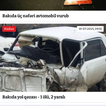
Bakıda üç nəfəri avtomobil vurub
Hadisə
19-07-2025, 09:55
Bakıda yol qəzası - 1 ölü, 2 yaralı