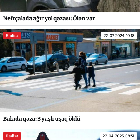
Neftçalada ağır yol qəzası: Ölən var
Hadisə
22-07-2024, 10:18
Bakıda qəza: 3 yaşlı uşaq öldü
Hadisə
22-04-2025, 08:51