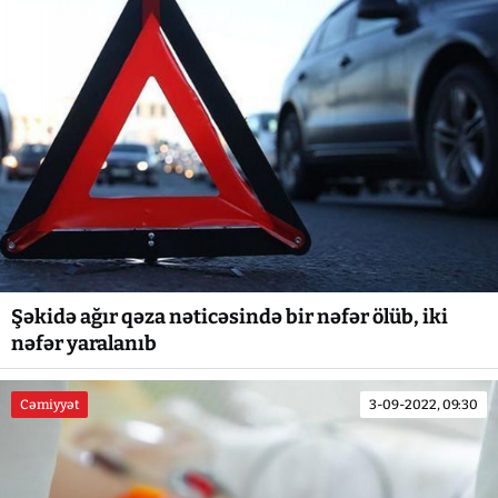
Şəkidə ağır qəza nəticəsində bir nəfər ölüb, iki
nəfər yaralanıb
Cəmiyyət
3-09-2022, 09:30