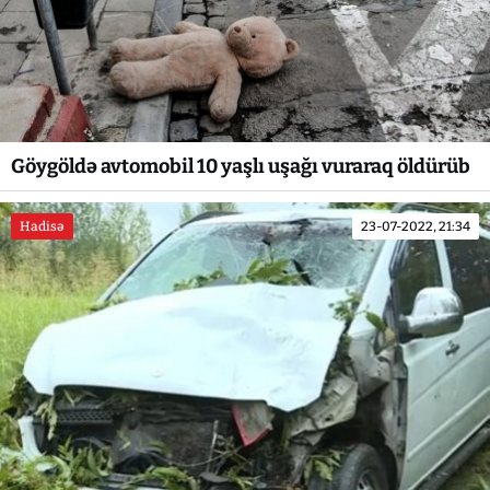
Göygöldə avtomobil 10 yaşlı uşağı vuraraq öldürüb
Hadisə
23-07-2022, 21:34