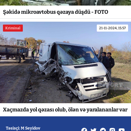
Şəkidə mikroavtobus qəzaya düşdü - FOTO
Kriminal
21-11-2024, 15:57
Xaçmazda yol qəzası olub, ölən və yaralananlar var
Təsisçi: M Seyidov