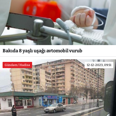
Bakıda 8 yaşlı uşağı avtomobil vurub
Gündəm / Hadisə
12-12-2023, 09:51