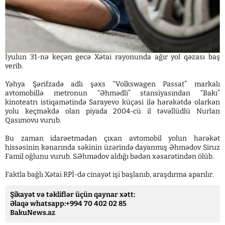
İyulun 31-nə keçən gecə Xətai rayonunda ağır yol qəzası baş
verib.
Yəhya Şərifzadə adlı şəxs “Volkswagen Passat” markalı
avtomobillə metronun “Əhmədli” stansiyasından “Bakı”
kinoteatrı istiqamətində Sarayevo küçəsi ilə hərəkətdə olarkən
yolu keçməkdə olan piyada 2004-cü il təvəllüdlü Nurlan
Qasımovu vurub.
Bu zaman idarəetmədən çıxan avtomobil yolun hərəkət
hissəsinin kənarında səkinin üzərində dayanmış Əhmədov Siruz
Famil oğlunu vurub. S.Əhmədov aldığı bədən xəsarətindən ölüb.
Faktla bağlı Xətai RPİ-də cinayət işi başlanıb, araşdırma aparılır.
Şikayət və təkliflər üçün qaynar xətt:
Əlaqə whatsapp:+994 70 402 02 85
BakuNews.az