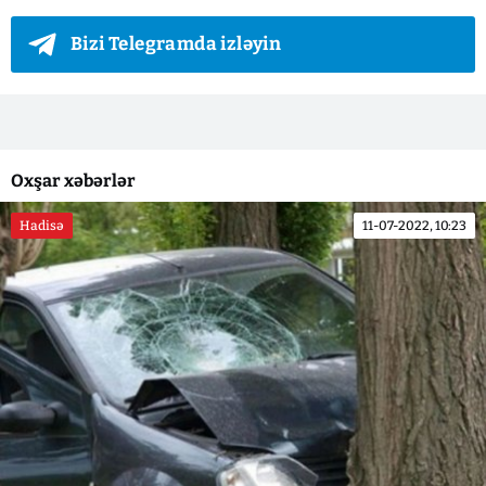
Bizi Telegramda izləyin
Oxşar xəbərlər
Hadisə
11-07-2022, 10:23