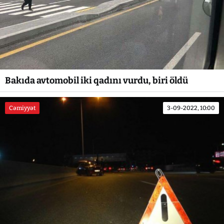
Bakıda avtomobil iki qadını vurdu, biri öldü
Cəmiyyət
3-09-2022, 10:00