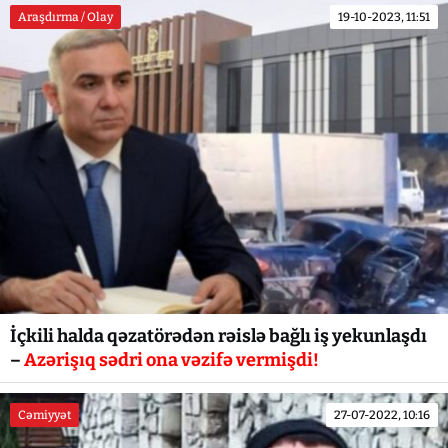
Araşdırma / Olay
19-10-2023, 11:51
İçkili halda qəzatörədən rəislə bağlı iş yekunlaşdı
–
Azərişıq sədri ona vəzifə vermişdi!
Cəmiyyət
27-07-2022, 10:16