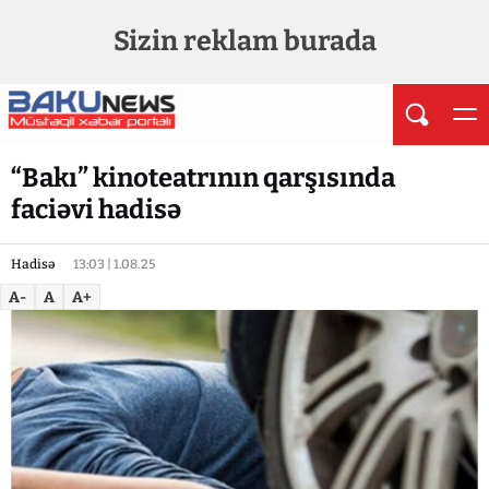
Sizin reklam burada
“Bakı” kinoteatrının qarşısında
faciəvi hadisə
Hadisə
13:03 | 1.08.25
A-
A
A+