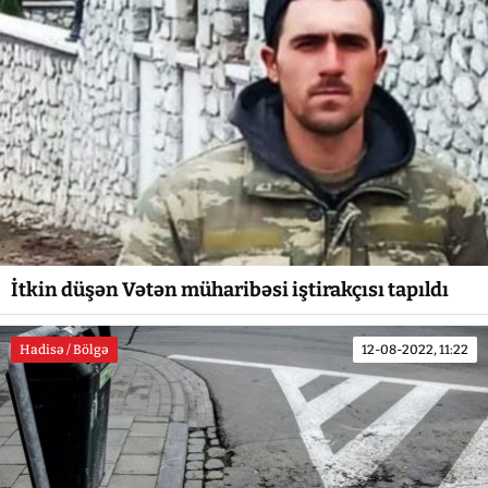
İtkin düşən Vətən müharibəsi iştirakçısı tapıldı
Hadisə / Bölgə
12-08-2022, 11:22