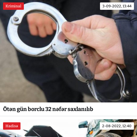
Kriminal
3-09-2022, 13:44
Ötən gün borclu 32 nəfər saxlanılıb
Hadisə
2-08-2022, 12:40