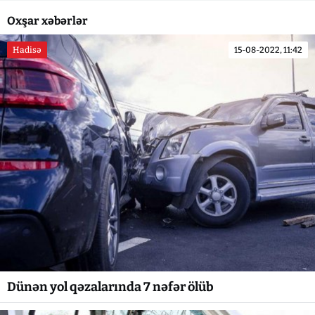
Oxşar xəbərlər
Hadisə
15-08-2022, 11:42
Dünən yol qəzalarında 7 nəfər ölüb