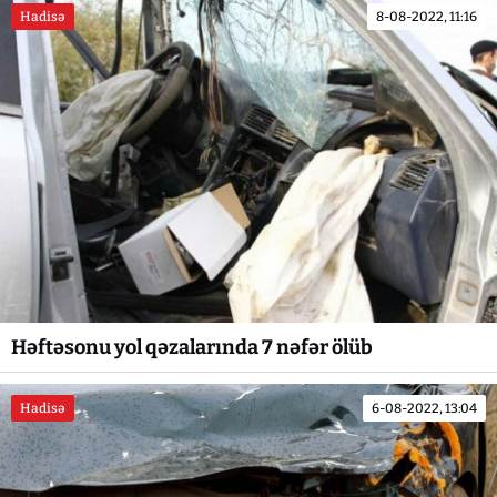
Hadisə
8-08-2022, 11:16
Həftəsonu yol qəzalarında 7 nəfər ölüb
Hadisə
6-08-2022, 13:04