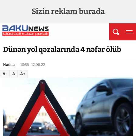
Sizin reklam burada
Dünən yol qəzalarında 4 nəfər ölüb
Hadisə
10:56 | 12.08.22
A-
A
A+