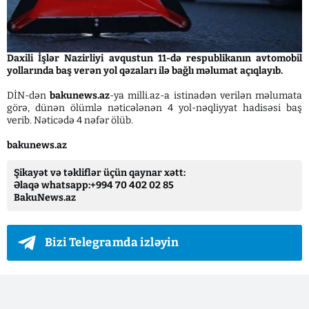
Daxili İşlər Nazirliyi avqustun 11-də respublikanın avtomobil
yollarında baş verən yol qəzaları ilə bağlı məlumat açıqlayıb.
DİN-dən
bakunews.az
-ya milli.az-a istinadən verilən məlumata
görə, dünən ölümlə nəticələnən 4 yol-nəqliyyat hadisəsi baş
verib. Nəticədə 4 nəfər ölüb.
bakunews.az
Şikayət və təkliflər üçün qaynar xətt:
Əlaqə whatsapp:+994 70 402 02 85
BakuNews.az
Bizi Telegramda izləyin