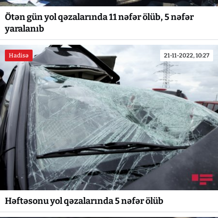
Ötən gün yol qəzalarında 11 nəfər ölüb, 5 nəfər
yaralanıb
Hadisə
21-11-2022, 10:27
Həftəsonu yol qəzalarında 5 nəfər ölüb