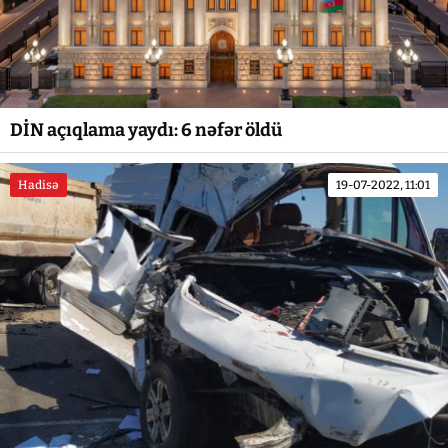
DİN açıqlama yaydı: 6 nəfər öldü
Hadisə
19-07-2022, 11:01