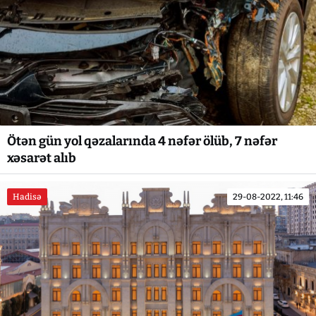
Ötən gün yol qəzalarında 4 nəfər ölüb, 7 nəfər
xəsarət alıb
Hadisə
29-08-2022, 11:46