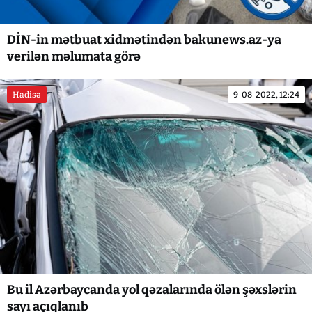
DİN-in mətbuat xidmətindən bakunews.az-ya
verilən məlumata görə
Hadisə
9-08-2022, 12:24
Bu il Azərbaycanda yol qəzalarında ölən şəxslərin
sayı açıqlanıb