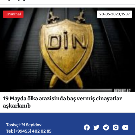
Kriminal
20-05-2023, 15:37
19 Mayda ölkə ərazisində baş vermiş cinayətlər
aşkarlanıb
Təsisçi: M Seyidov
Tel: (+99455) 402 02 85