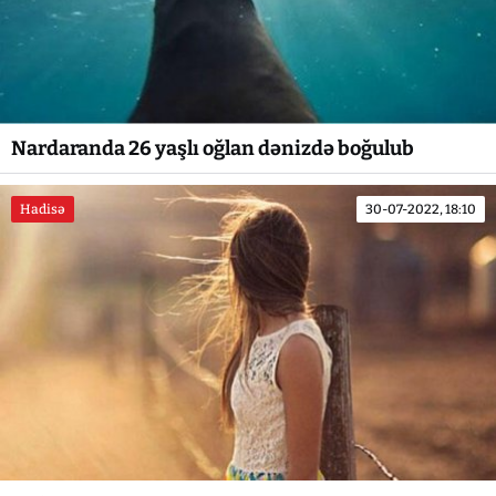
Nardaranda 26 yaşlı oğlan dənizdə boğulub
Hadisə
30-07-2022, 18:10