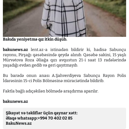
Bakıda yeniyetmə qız itkin düşüb.
bakunews.az
lent.az-a istinadən bildirir ki, hadisə Sabunçu
rayonu, Pirşağı qəsəbəsində qeydə alınıb. Qəsəbə sakini, 15 yaşlı
Mürvətova Roza Əliağa qızı avqustun 21-i saat 13 radələrində
yaşadığı evdən gedib və geri qayıtmayıb.
Bu barədə onun anası A.Şahverdiyeva Sabunçu Rayon Polis
İdarəsinin 15-ci Polis Bölməsinə müraciətində bildirib.
Faktla bağlı adıçəkilən bölmədə araşdırma aparılır.
bakunews.az
Şikayət və təkliflər üçün qaynar xətt:
Əlaqə whatsapp:+994 70 402 02 85
BakuNews.az