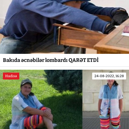
Bakıda əcnəbilər lombardı QARƏT ETDİ
Hadisə
24-08-2022, 16:28