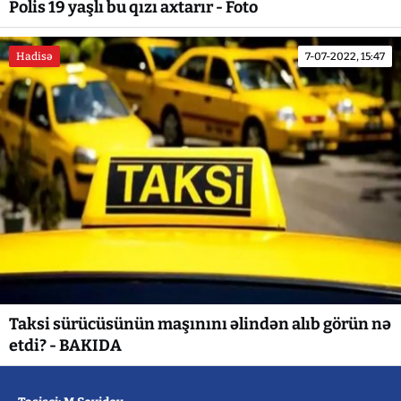
Polis 19 yaşlı bu qızı axtarır - Foto
Hadisə
7-07-2022, 15:47
Taksi sürücüsünün maşınını əlindən alıb görün nə
etdi? - BAKIDA