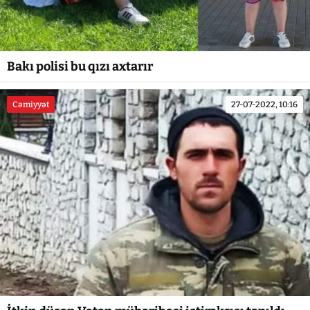
Bakı polisi bu qızı axtarır
Cəmiyyət
27-07-2022, 10:16