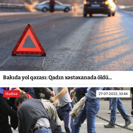
Bakıda yol qəzası: Qadın xəstəxanada öldü...
Hadisə
27-07-2022, 10:44