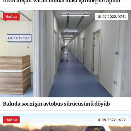
İtkin düşən Vətən müharibəsi iştirakçısı tapıldı
Hadisə
18-07-2022, 07:41
Bakıda sərnişin avtobus sürücüsünü döyüb
Hadisə
4-08-2022, 14:22