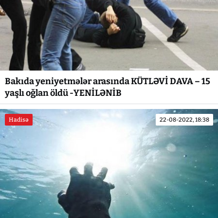
Bakıda yeniyetmələr arasında KÜTLƏVİ DAVA – 15
yaşlı oğlan öldü -YENİLƏNİB
Hadisə
22-08-2022, 18:38