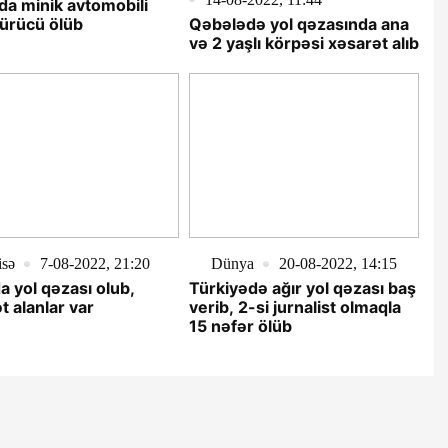
a minik avtomobili
sürücü ölüb
Qəbələdə yol qəzasında ana
və 2 yaşlı körpəsi xəsarət alıb
isə
7-08-2022, 21:20
Dünya
20-08-2022, 14:15
 yol qəzası olub,
Türkiyədə ağır yol qəzası baş
t alanlar var
verib, 2-si jurnalist olmaqla
15 nəfər ölüb