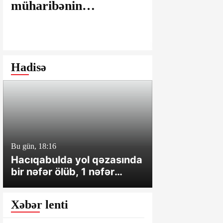
müharibənin
maşınlarda
yaralarının
edilir? – “
bağlanmasına şərait
istəyirsiniz
yaratmayan Dövlət
edin” deyən
Şəhərsalma və
iddialar
Hadisə
Arxitektura Komitəsi -
SAKİNLƏRDƏN
SENSASİON
İDDİALAR
Bu gün, 18:16
Dünən, 14:42
Hacıqabulda yol qəzasında
Qabırğası sın
bir nəfər ölüb, 1 nəfər
girmişdi - Kü
xəsarət alıb
həbs verildi
Xəbər lenti