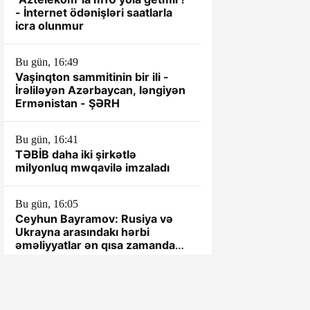
- İnternet ödənişləri saatlarla
icra olunmur
Bu gün, 16:49
Vaşinqton sammitinin bir ili -
İrəliləyən Azərbaycan, ləngiyən
Ermənistan - ŞƏRH
Bu gün, 16:41
TƏBİB daha iki şirkətlə
milyonluq mwqavilə imzaladı
Bu gün, 16:05
Ceyhun Bayramov: Rusiya və
Ukrayna arasındakı hərbi
əməliyyatlar ən qısa zamanda
dayandırılmalıdır
Bu gün, 15:54
"Roblox" 70 milyard dollar dəyər
itirdi: Oynamağa yeni oyun