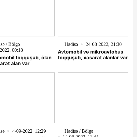
sə / Bölgə
Hadisə
24-08-2022, 21:30
2022, 00:18
Avtomobil və mikroavtobus
tomobil toqquşub, ölən
toqquşub, xəsarət alanlar var
arət alan var
isə
4-09-2022, 12:29
Hadisə / Bölgə
14-08-2022, 11:44