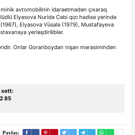
 minik avtomobilinin idarəetmədən çıxaraq
llüdlü Elyasova Nuridə Cəbi qızı hadisə yerində
 (1967), Elyasova Vüsalə (1979), Mustafayeva
stəxanaya yerləşdiriliblər.
ləridir. Onlar Goranboydan nişan mərasimindən
 xətt:
2 85
Paylaş: