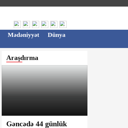
Mədəniyyət
Dünya
Araşdırma
Gəncədə 44 günlük
Ağsu bazar