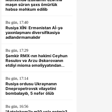
maşın sürən şəxs ömürlük
həbsə məhkum edilib
Bu gün, 17:40
Rusiya XİN: Ermənistan Aİ-yə
yaxınlaşmanı diversifikasiya
adlandırmamalıdır
Bu gün, 17:29
Şəmkir RMX-nın həkimi Ceyhun
Rəsulov və Arzu Əskərovanın
etdiyi mioma əməliyyatından
sonra xəstənin ölümü ilə bağlı
prokurorluq araşdırma aparır.
Bu gün, 17:14
Rusiya ordusu Ukraynanın
Dnepropetrovsk vilayətini
bombalayıb, 5 nəfər ölüb
Bu gün, 16:56
"Aztelekom"la m10 yola getmir?