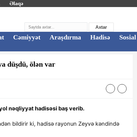
m
Əlaqə
Axtar
at
Cəmiyyət
Araşdırma
Hadisə
Sosial
ya düşdü, ölən var
l nəqliyyat hadisəsi baş verib.
dən bildirir ki, hadisə rayonun Zeyvə kəndində