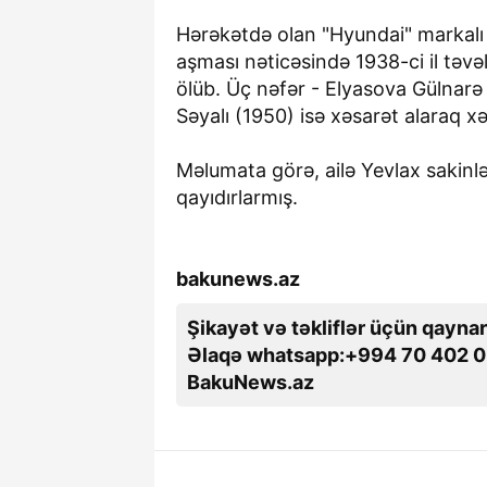
Hərəkətdə olan "Hyundai" markalı
aşması nəticəsində 1938-ci il təvə
ölüb. Üç nəfər - Elyasova Gülnarə
Səyalı (1950) isə xəsarət alaraq xə
Məlumata görə, ailə Yevlax sakin
qayıdırlarmış.
bakunews.az
Şikayət və təkliflər üçün qaynar
Əlaqə whatsapp:+994 70 402 0
BakuNews.az