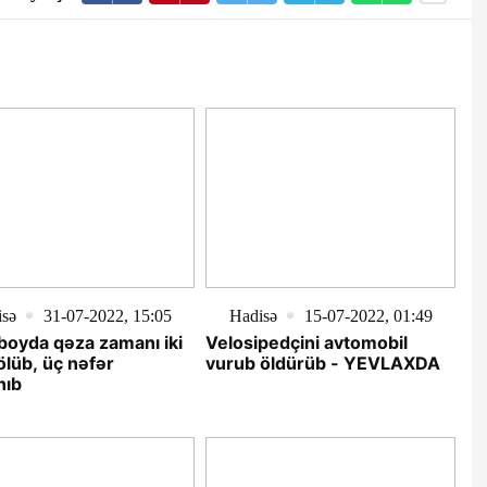
isə
31-07-2022, 15:05
Hadisə
15-07-2022, 01:49
oyda qəza zamanı iki
Velosipedçini avtomobil
ölüb, üç nəfər
vurub öldürüb - YEVLAXDA
nıb