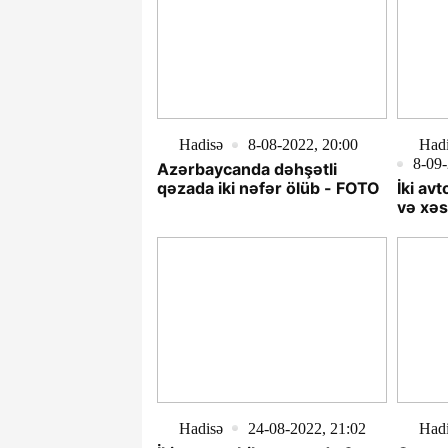
Hadisə
8-08-2022, 20:00
Hadi
8-09-
Azərbaycanda dəhşətli
qəzada iki nəfər ölüb - FOTO
İki av
və xəs
Hadisə
24-08-2022, 21:02
Had