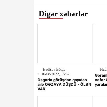
Digər xəbərlər
Hadisə / Bölgə
Had
10-08-2022, 15:32
Goranb
Əsgərlə görüşdən qayıdan
nəfər 
ailə QƏZAYA DÜŞDÜ - ÖLƏN
yarala
VAR