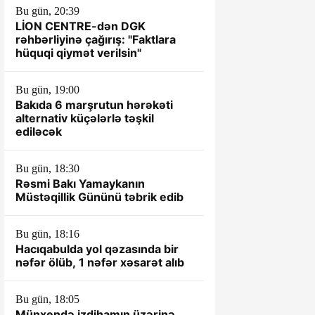
Bu gün, 20:39
LİON CENTRE-dən DGK
rəhbərliyinə çağırış: "Faktlara
hüquqi qiymət verilsin"
Bu gün, 19:00
Bakıda 6 marşrutun hərəkəti
alternativ küçələrlə təşkil
ediləcək
Bu gün, 18:30
Rəsmi Bakı Yamaykanın
Müstəqillik Gününü təbrik edib
Bu gün, 18:16
Hacıqabulda yol qəzasında bir
nəfər ölüb, 1 nəfər xəsarət alıb
Bu gün, 18:05
Münxendə izdihamın üzərinə