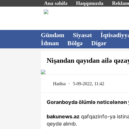
Ana səhifə
Haqqımızda
Rekla
Gündəm
Siyasət
İqtisadiyy
İdman
Bölgə
Digər
Nişandan qayıdan ailə qəza
Hadisə
5-09-2022, 11:42
Goranboyda ölümlə nəticələnən yo
bakunews.az
qafqazinfo-ya istina
qeydə alınıb.