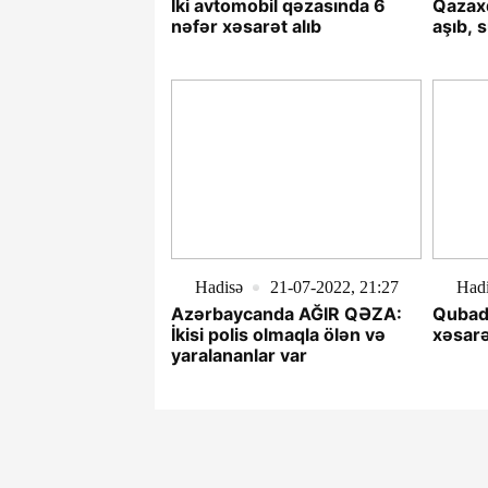
İki avtomobil qəzasında 6
Qazaxd
nəfər xəsarət alıb
aşıb, 
Hadisə
21-07-2022, 21:27
Had
Azərbaycanda AĞIR QƏZA:
Qubada
İkisi polis olmaqla ölən və
xəsarə
yaralananlar var