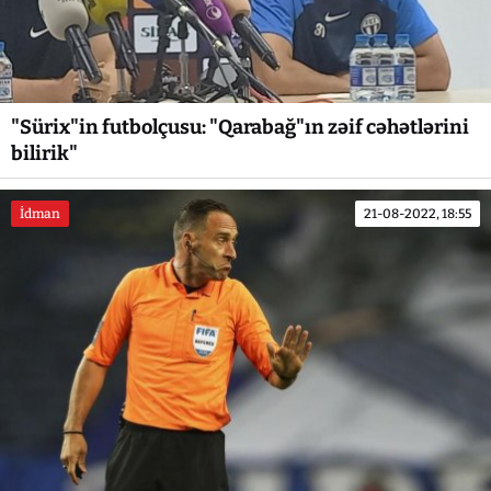
"Sürix"in futbolçusu: "Qarabağ"ın zəif cəhətlərini
bilirik"
İdman
21-08-2022, 18:55