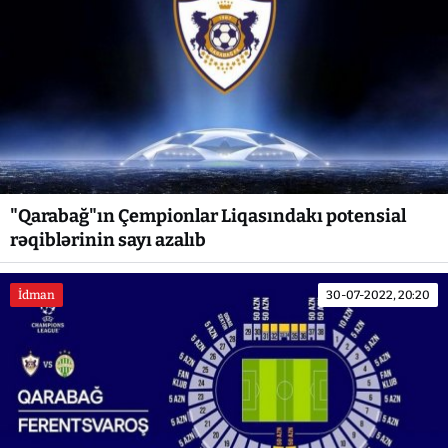
"Qarabağ"ın Çempionlar Liqasındakı potensial
rəqiblərinin sayı azalıb
İdman
30-07-2022, 20:20