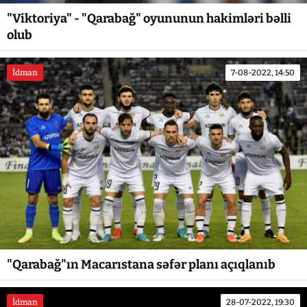
"Viktoriya" - "Qarabağ" oyununun hakimləri bəlli
olub
İdman
7-08-2022, 14:50
"Qarabağ"ın Macarıstana səfər planı açıqlanıb
İdman
28-07-2022, 19:30