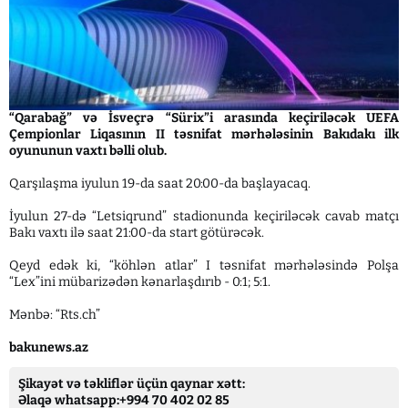
“Qarabağ” və İsveçrə “Sürix”i arasında keçiriləcək UEFA
Çempionlar Liqasının II təsnifat mərhələsinin Bakıdakı ilk
oyununun vaxtı bəlli olub.
Qarşılaşma iyulun 19-da saat 20:00-da başlayacaq.
İyulun 27-də “Letsiqrund” stadionunda keçiriləcək cavab matçı
Bakı vaxtı ilə saat 21:00-da start götürəcək.
Qeyd edək ki, “köhlən atlar” I təsnifat mərhələsində Polşa
“Lex”ini mübarizədən kənarlaşdırıb - 0:1; 5:1.
Mənbə: “Rts.ch”
bakunews.az
Şikayət və təkliflər üçün qaynar xətt:
Əlaqə whatsapp:+994 70 402 02 85