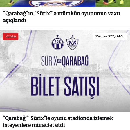
"Qarabağ"ın "Sürix"lə mümkün oyununun vaxtı
açıqlandı
İdman
25-07-2022, 09:40
“Qarabağ” “Sürix”lə oyunu stadionda izləmək
istəyənlərə müraciət etdi