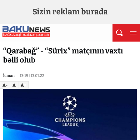
Sizin reklam burada
“Qarabağ” - “Sürix” matçının vaxtı
bəlli olub
İdman
13:19 | 13.07.22
A-
A
A+