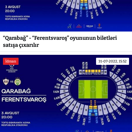
“Qarabağ” - “Ferentsvaroş” oyununun biletləri
satışa çıxarılır
İdman
31-07-2022, 15:52