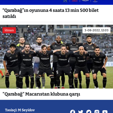
“Qarabağ”ın oyununa 4 saata 13 min 500 bilet
satıldı
İdman
3-08-2022, 12:03
"Qarabağ" Macarıstan klubuna qarşı
Təsisçi: M Seyidov