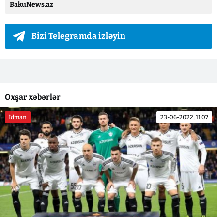
BakuNews.az
Bizi Telegramda izləyin
Oxşar xəbərlər
İdman
23-06-2022, 11:07