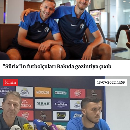
"Sürix"in futbolçuları Bakıda gəzintiyə çıxıb
İdman
18-07-2022, 17:59