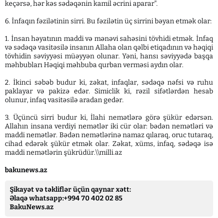
keçərsə, hər kəs sədəqənin kamil əcrini aparar".
6. İnfaqın fəzilətinin sirri. Bu fəzilətin üç sirrini bəyan etmək olar:
1. İnsan həyatının maddi və mənəvi sahəsini tövhidi etmək. İnfaq
və sədəqə vasitəsilə insanın Allaha olan qəlbi etiqadının və həqiqi
tövhidin səviyyəsi müəyyən olunar. Yəni, hansı səviyyədə başqa
məhbubları Həqiqi məhbuba qurban verməsi aydın olar.
2. İkinci səbəb budur ki, zəkat, infaqlar, sədəqə nəfsi və ruhu
paklayar və pakizə edər. Simiclik ki, rəzil sifətlərdən hesab
olunur, infaq vasitəsilə aradan gedər.
3. Üçüncü sirri budur ki, İlahi nemətlərə görə şükür edərsən.
Allahın insana verdiyi nemətlər iki cür olar: bədən nemətləri və
maddi nemətlər. Bədən nemətlərinə namaz qılaraq, oruc tutaraq,
cihad edərək şükür etmək olar. Zəkat, xüms, infaq, sədəqə isə
maddi nemətlərin şükrüdür.\\milli.az
bakunews.az
Şikayət və təkliflər üçün qaynar xətt:
Əlaqə whatsapp:+994 70 402 02 85
BakuNews.az