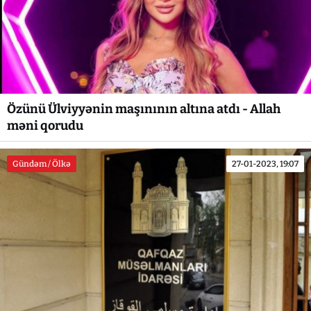
Özünü Ülviyyənin maşınının altına atdı - Allah
məni qorudu
Gündəm / Ölkə
27-01-2023, 19:07