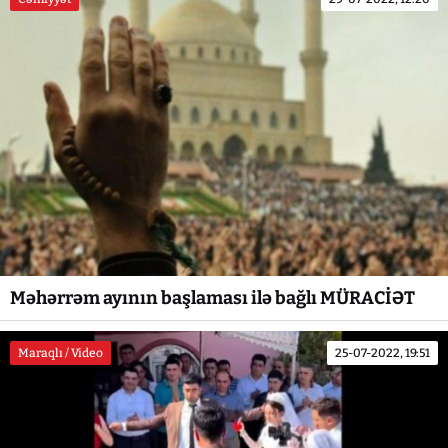
Məhərrəm ayının başlaması ilə bağlı MÜRACİƏT
Maraqlı / Video
25-07-2022, 19:51