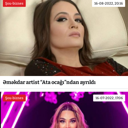
Şou-biznes
16-08-2022, 20:16
Əməkdar artist “Ata ocağı”ndan ayrıldı
Şou-biznes
16-07-2022, 17:06