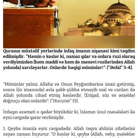
Quranın müxtəlif yerlərində infaq imanın nişanəsi kimi təqdim
edilmişdir. "Həmin o kəslər ki, namaz qılar və onlara ruzi olaraq
verdiyimizdən (həm maddi və həm də mənəvi ruzilərindən Allah
yolunda) xərcləyərlər. Onlardır həqiqi möminlər!". ("Ənfal" 3-4).
"Möminlər yalnız Allaha və Onun Peyğəmbərinə iman gətirmiş,
sonra (öz imanında) əsla şəkk-şübhə etməyib mal və canları ilə
Allah yolunda cihad etmiş kəslərdir. (Etiqad, söz və əməldə)
doğruçu olan onlardır". ("Hucurat" 15).
İnfaqın əzəməti o qədər böyükdür ki, İslamın üsul məsələləri ilə
eyni cərgədə qərar verilmişdir.
1. Qeybə imanla eyni cərgədədir. Allah təqva əhlinin sifətlərini
sayan zaman buyurur: "O kəslər ki, qeybə (Allah, vəhy, mələklər