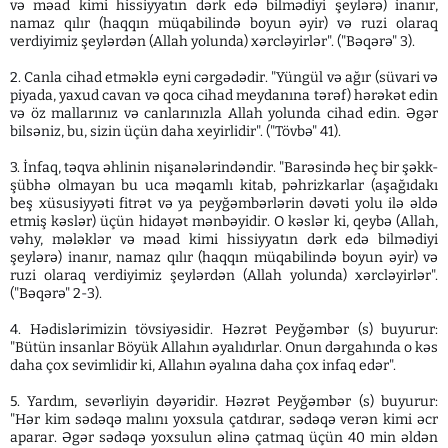
və məad kimi hissiyyatın dərk edə bilmədiyi şeylərə) inanır,
namaz qılır (haqqın müqabilində boyun əyir) və ruzi olaraq
verdiyimiz şeylərdən (Allah yolunda) xərcləyirlər". ("Bəqərə" 3).
2. Canla cihad etməklə eyni cərgədədir. "Yüngül və ağır (süvari və
piyada, yaxud cavan və qoca cihad meydanına tərəf) hərəkət edin
və öz mallarınız və canlarınızla Allah yolunda cihad edin. Əgər
bilsəniz, bu, sizin üçün daha xeyirlidir". ("Tövbə" 41).
3. İnfaq, təqva əhlinin nişanələrindəndir. "Barəsində heç bir şəkk-
şübhə olmayan bu uca məqamlı kitab, pəhrizkarlar (aşağıdakı
beş xüsusiyyəti fitrət və ya peyğəmbərlərin dəvəti yolu ilə əldə
etmiş kəslər) üçün hidayət mənbəyidir. O kəslər ki, qeybə (Allah,
vəhy, mələklər və məad kimi hissiyyatın dərk edə bilmədiyi
şeylərə) inanır, namaz qılır (haqqın müqabilində boyun əyir) və
ruzi olaraq verdiyimiz şeylərdən (Allah yolunda) xərcləyirlər".
("Bəqərə" 2-3).
4. Hədislərimizin tövsiyəsidir. Həzrət Peyğəmbər (s) buyurur:
"Bütün insanlar Böyük Allahın əyalıdırlar. Onun dərgahında o kəs
daha çox sevimlidir ki, Allahın əyalına daha çox infaq edər".
5. Yardım, sevərliyin dəyəridir. Həzrət Peyğəmbər (s) buyurur:
"Hər kim sədəqə malını yoxsula çatdırar, sədəqə verən kimi əcr
aparar. Əgər sədəqə yoxsulun əlinə çatmaq üçün 40 min əldən