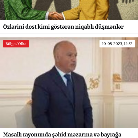
Özlərini dost kimi göstərən niqablı düşmənlər
Bölgə / Ölkə
10-05-2023, 14:52
Masallı rayonunda şəhid məzarına və bayrağa