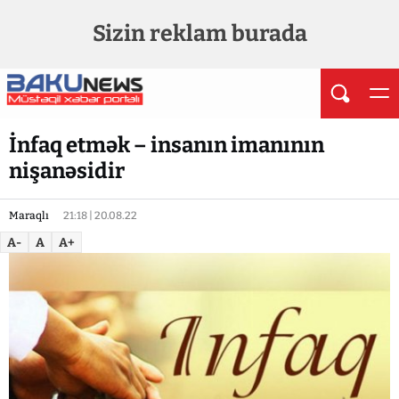
Sizin reklam burada
İnfaq etmək – insanın imanının
nişanəsidir
Maraqlı
21:18 | 20.08.22
A-
A
A+