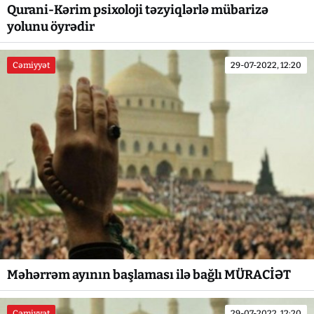
Qurani-Kərim psixoloji təzyiqlərlə mübarizə
yolunu öyrədir
Cəmiyyət
29-07-2022, 12:20
Məhərrəm ayının başlaması ilə bağlı MÜRACİƏT
Cəmiyyət
29-07-2022, 12:20