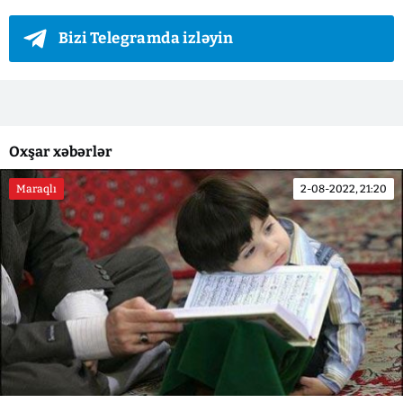
Bizi Telegramda izləyin
Oxşar xəbərlər
Maraqlı
2-08-2022, 21:20