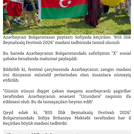
Azərbaycan Bolqarıstanın paytaxtı Sofiyada keçirilən "BSS İllik
Beynəlxalq Festivalı 2026" mədəni tədbirində təmsil olunub.
Bu barədə Azərbaycanın Bolqarıstandakı səfirliyinin "X" sosial
şəbəkə hesabında məlumat paylaşılıb.
Bildirilib ki, festival çərçivəsində Azərbaycanın zəngin mədəni
irsi dünyanın müxtəlif yerlərindən olan insanlara nümayiş
etdirilib.
"Günün xüsusi diqqət çəkən məqamı azərbaycanlı şagirdlər
tərəfindən Azərbaycanın ənənəvi "Uzundərə" rəqsinin ifa
edilməsi olub. Bu da tamaşaçıları heyran edib".
Qeyd edək ki, "BSS İllik Beynəlxalq Festivalı 2026"
Bolqarıstandakı Sofiya Britaniya Məktəbi tərəfindən hər il
keçirilən böyük mədəni tədbirdir.