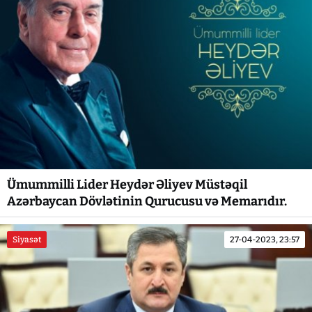
Ümummilli Lider Heydər Əliyev Müstəqil
Azərbaycan Dövlətinin Qurucusu və Memarıdır.
Siyasət
27-04-2023, 23:57