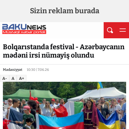
Sizin reklam burada
Bolqarıstanda festival - Azərbaycanın
mədəni irsi nümayiş olundu
Mədəniyyət
10:30 | 7.06.26
A-
A
A+