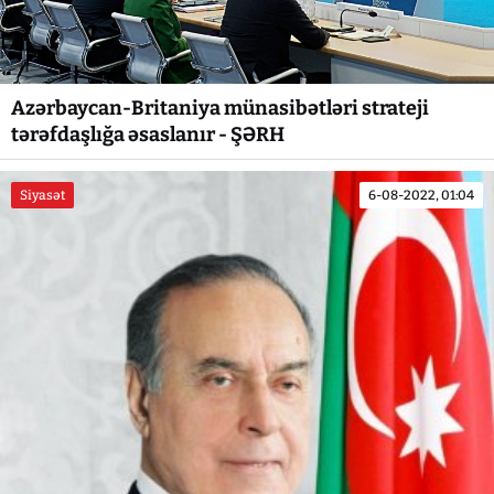
Azərbaycan-Britaniya münasibətləri strateji
tərəfdaşlığa əsaslanır - ŞƏRH
Siyasət
6-08-2022, 01:04