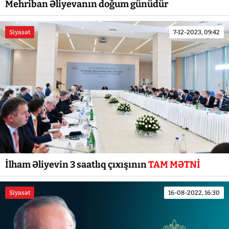
Mehriban Əliyevanın doğum günüdür
Siyasət
7-12-2023, 09:42
İlham Əliyevin 3 saatlıq çıxışının
TAM MƏTNİ
Siyasət
16-08-2022, 16:30