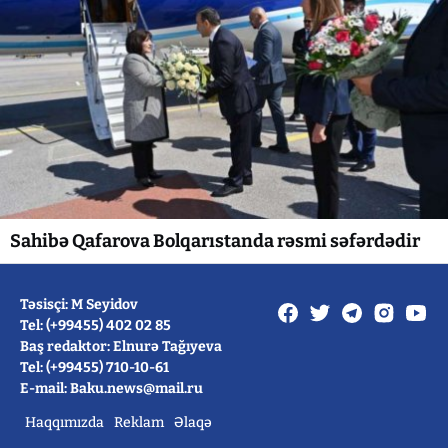
Sahibə Qafarova Bolqarıstanda rəsmi səfərdədir
Təsisçi: M Seyidov
Tel: (+99455) 402 02 85
Baş redaktor: Elnurə Tağıyeva
Tel: (+99455) 710-10-61
E-mail: Baku.news@mail.ru
Haqqımızda
Reklam
Əlaqə