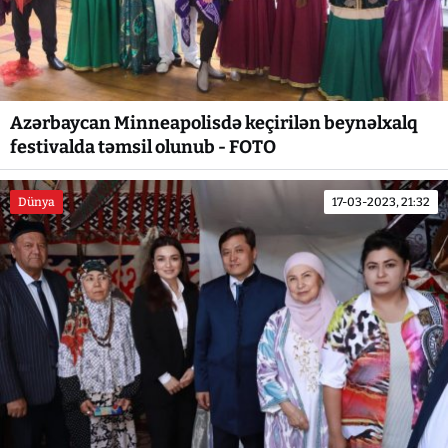
Azərbaycan Minneapolisdə keçirilən beynəlxalq
festivalda təmsil olunub - FOTO
Dünya
17-03-2023, 21:32