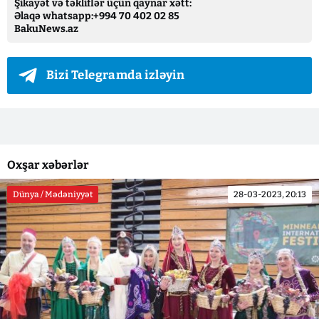
Şikayət və təkliflər üçün qaynar xətt:
Əlaqə whatsapp:+994 70 402 02 85
BakuNews.az
Bizi Telegramda izləyin
Oxşar xəbərlər
Dünya / Mədəniyyət
28-03-2023, 20:13