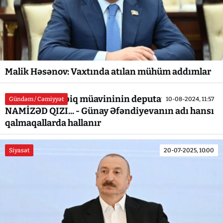
Malik Həsənov: Vaxtında atılan mühüm addımlar
Baş nazirin sabiq müavininin deputatlığa
Gündəm / Cəmiyyət
10-08-2024, 11:57
NAMİZƏD QIZI... - Günay Əfəndiyevanın adı hansı
qalmaqallarda hallanır
Siyasət
20-07-2025, 10:00