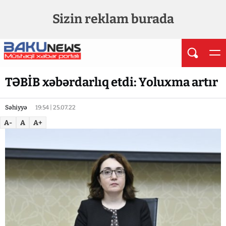
Sizin reklam burada
TƏBİB xəbərdarlıq etdi: Yoluxma artır
Səhiyyə
19:54 | 25.07.22
A-
A
A+