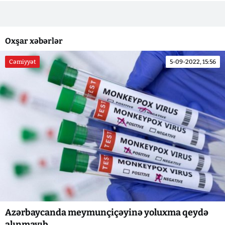
Oxşar xəbərlər
Cəmiyyət
5-09-2022, 15:56
Azərbaycanda meymunçiçəyinə yoluxma qeydə
alınmayıb