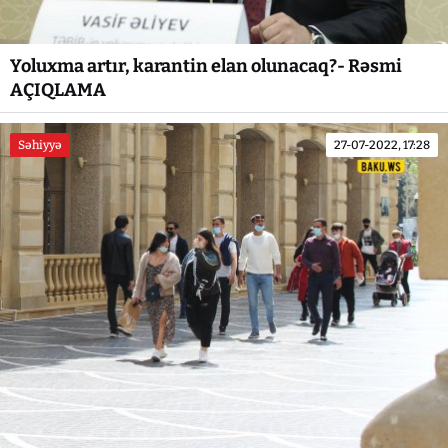
Yoluxma artır, karantin elan olunacaq?- Rəsmi
AÇIQLAMA
Səhiyyə
27-07-2022, 17:28