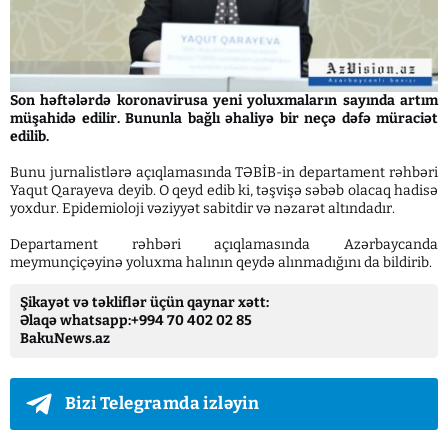
Son həftələrdə koronavirusa yeni yoluxmaların sayında artım
müşahidə edilir. Bununla bağlı əhaliyə bir neçə dəfə müraciət
edilib.
Bunu jurnalistlərə açıqlamasında TƏBİB-in departament rəhbəri
Yaqut Qarayeva deyib. O qeyd edib ki, təşvişə səbəb olacaq hadisə
yoxdur. Epidemioloji vəziyyət sabitdir və nəzarət altındadır.
Departament rəhbəri açıqlamasında Azərbaycanda
meymunçiçəyinə yoluxma halının qeydə alınmadığını da bildirib.
Şikayət və təkliflər üçün qaynar xətt:
Əlaqə whatsapp:+994 70 402 02 85
BakuNews.az
Bizi Telegramda izləyin