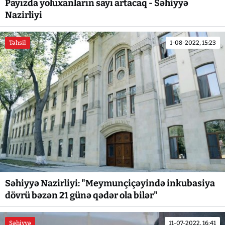
Payızda yoluxanların sayı artacaq - Səhiyyə
Nazirliyi
Təhsil
1-08-2022, 15:23
Səhiyyə Nazirliyi: "Meymunçiçəyində inkubasiya
dövrü bəzən 21 günə qədər ola bilər"
Səhiyyə
11-07-2022, 16:41