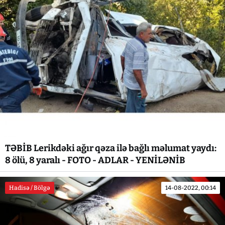
TƏBİB Lerikdəki ağır qəza ilə bağlı məlumat yaydı:
8 ölü, 8 yaralı - FOTO - ADLAR - YENİLƏNİB
Hadisə / Bölgə
14-08-2022, 00:14