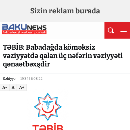
Sizin reklam burada
TƏBİB: Babadağda köməksiz
vəziyyətdə qalan üç nəfərin vəziyyəti
qənaətbəxşdir
Səhiyyə
19:34 | 6.08.22
A-
A
A+