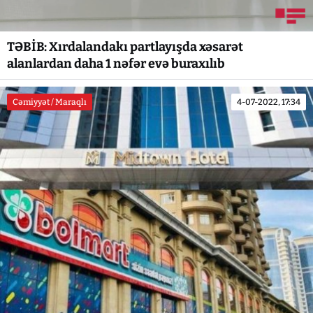
TƏBİB: Xırdalandakı partlayışda xəsarət
alanlardan daha 1 nəfər evə buraxılıb
Cəmiyyət / Maraqlı
4-07-2022, 17:34