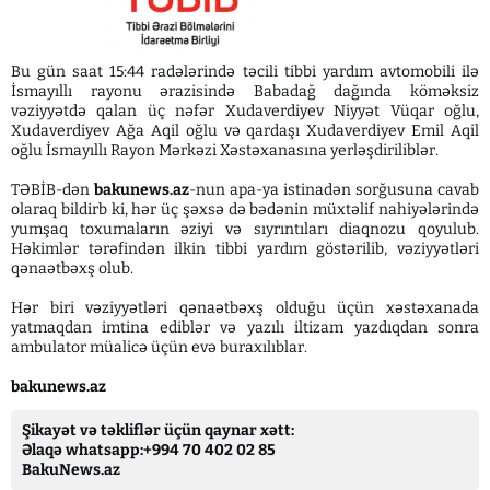
Bu gün saat 15:44 radələrində təcili tibbi yardım avtomobili ilə
İsmayıllı rayonu ərazisində Babadağ dağında köməksiz
vəziyyətdə qalan üç nəfər Xudaverdiyev Niyyət Vüqar oğlu,
Xudaverdiyev Ağa Aqil oğlu və qardaşı Xudaverdiyev Emil Aqil
oğlu İsmayıllı Rayon Mərkəzi Xəstəxanasına yerləşdiriliblər.
TƏBİB-dən
bakunews.az
-nun apa-ya istinadən sorğusuna cavab
olaraq bildirb ki, hər üç şəxsə də bədənin müxtəlif nahiyələrində
yumşaq toxumaların əziyi və sıyrıntıları diaqnozu qoyulub.
Həkimlər tərəfindən ilkin tibbi yardım göstərilib, vəziyyətləri
qənaətbəxş olub.
Hər biri vəziyyətləri qənaətbəxş olduğu üçün xəstəxanada
yatmaqdan imtina ediblər və yazılı iltizam yazdıqdan sonra
ambulator müalicə üçün evə buraxılıblar.
bakunews.az
Şikayət və təkliflər üçün qaynar xətt:
Əlaqə whatsapp:+994 70 402 02 85
BakuNews.az