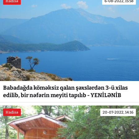
Hadisə
6-08-2022, 15:58
Babadağda köməksiz qalan şəxslərdən 3-ü xilas
edilib, bir nəfərin meyiti tapılıb - YENİLƏNİB
Hadisə
20-07-2022, 14:16