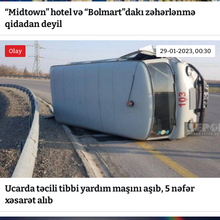
“Midtown” hotel və “Bolmart”dakı zəhərlənmə
qidadan deyil
Olay
29-01-2023, 00:30
Ucarda təcili tibbi yardım maşını aşıb, 5 nəfər
xəsarət alıb