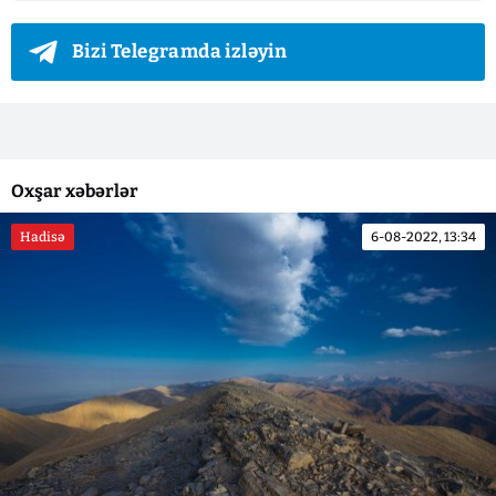
Bizi Telegramda izləyin
Oxşar xəbərlər
Hadisə
6-08-2022, 13:34