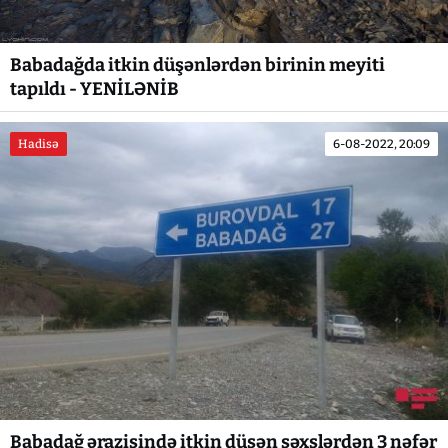
Babadağda itkin düşənlərdən birinin meyiti
tapıldı - YENİLƏNİB
Hadisə
6-08-2022, 20:09
Babadağ ərazisində itkin düşən şəxslərdən 3 nəfər