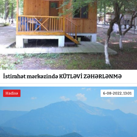
İstirahət mərkəzində KÜTLƏVİ ZƏHƏRLƏNMƏ
Hadisə
6-08-2022, 13:01