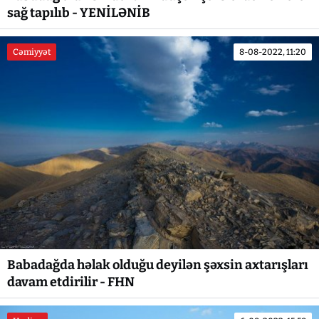
sağ tapılıb - YENİLƏNİB
Cəmiyyət
8-08-2022, 11:20
Babadağda həlak olduğu deyilən şəxsin axtarışları
davam etdirilir - FHN