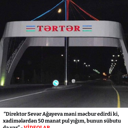
“Direktor Sevər Ağayeva məni məcbur edirdi ki,
xadimələrdən 50 manat pul yığım, bunun sübutu
da var” -
VİDEOLAR