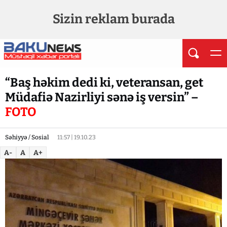
Sizin reklam burada
“Baş həkim dedi ki, veteransan, get
Müdafiə Nazirliyi sənə iş versin” –
FOTO
Səhiyyə / Sosial
11:57 | 19.10.23
A-
A
A+