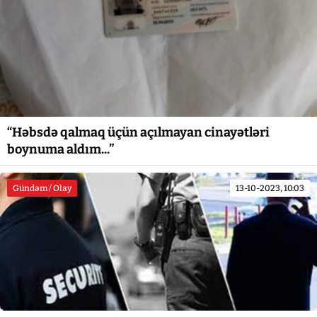
“Həbsdə qalmaq üçün açılmayan cinayətləri
boynuma aldım...”
Gündəm / Olay
13-10-2023, 10:03