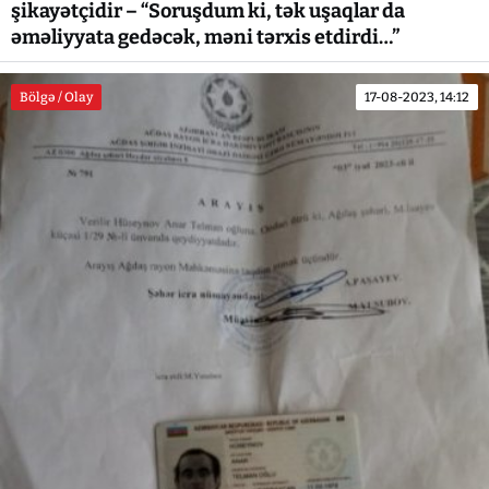
şikayətçidir – “Soruşdum ki, tək uşaqlar da
əməliyyata gedəcək, məni tərxis etdirdi…”
Bölgə / Olay
17-08-2023, 14:12