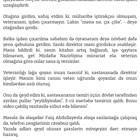
uzaqlaşdırdı.
Otağına girdim, xahiş etdim ki, müharibə iştirakçısı olmuşam,
veteranam, işdən çıxarmayın. Lakin "mənə nə, çıx çölə", - deyə
otağından qovdu.
Bəlkə işdən çıxarılma səbəbini də öyrənərəm deyə növbəti dəfə
yenə qəbuluna getdim. Sanki direktor məni gördükcə əsəbləşir.
Mənə bildirdi ki, sənin kitabın artıq bağlanıb, işə qaytara
bilmərəm, get Müdafiə Nazirliyinə müraciət elə, veteran
olmağına görə onlar sənə iş versinlər.
Veteranlığı lağa qoyan insan təəssüf ki, xəstəxanada direktor
işləyir. Mənim kimi canını vətən uğrunda qoyanlar da onun
kimilərdən asılı oluruq.
Onu da qeyd edim ki, xəstəxananın təmiri üçün dövlət tərəfindən
ayrılan pullar “yeyildiyindən”, 3-cü mərtəbə təmirsiz qalıb. Bunu
video çəkiliş vasitəsilə sübut edə bilərəm”.
Məsələ ilə əlaqədar Faiq Abdullayevlə əlaqə saxlamağa çalışsaq
da, telefon zənglərimiz cavabsız qaldı.
Yazıda adları qeyd olunan şəxslərin mövqeyini dərc etməyə
hazırıq.