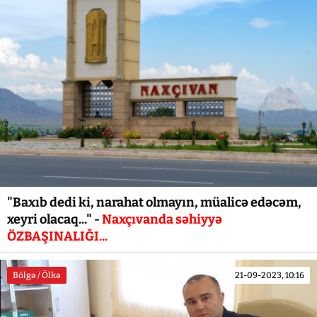
"Baxıb dedi ki, narahat olmayın, müalicə edəcəm,
xeyri olacaq..." -
Naxçıvanda səhiyyə
ÖZBAŞINALIĞI...
Bölgə / Ölkə
21-09-2023, 10:16