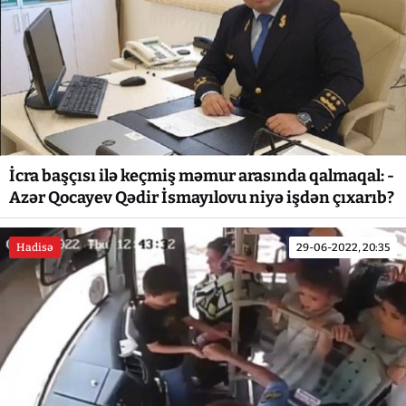
İcra başçısı ilə keçmiş məmur arasında qalmaqal: -
Azər Qocayev Qədir İsmayılovu niyə işdən çıxarıb?
Hadisə
29-06-2022, 20:35