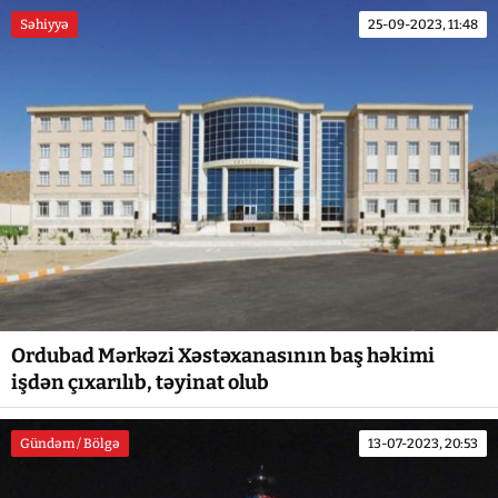
Səhiyyə
25-09-2023, 11:48
Ordubad Mərkəzi Xəstəxanasının baş həkimi
işdən çıxarılıb, təyinat olub
Gündəm / Bölgə
13-07-2023, 20:53