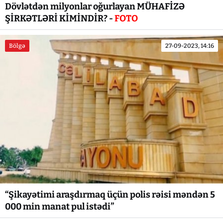
Dövlətdən milyonlar oğurlayan MÜHAFİZƏ
ŞİRKƏTLƏRİ KİMİNDİR? -
FOTO
Bölgə
27-09-2023, 14:16
“Şikayətimi araşdırmaq üçün polis rəisi məndən 5
000 min manat pul istədi”