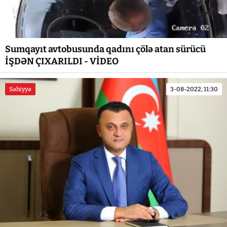
Sumqayıt avtobusunda qadını çölə atan sürücü
İŞDƏN ÇIXARILDI - VİDEO
Səhiyyə
3-08-2022, 11:30