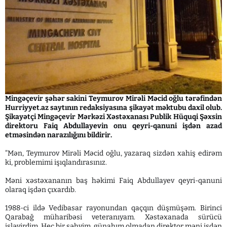
Mingəçevir şəhər sakini Teymurov Mirəli Məcid oğlu tərəfindən
Hurriyyet.az saytının redaksiyasına şikayət məktubu daxil olub.
Şikayətçi Mingəçevir Mərkəzi Xəstəxanası Publik Hüquqi Şəxsin
direktoru Faiq Abdullayevin onu qeyri-qanuni işdən azad
etməsindən narazılığını bildirir.
"Mən, Teymurov Mirəli Məcid oğlu, yazaraq sizdən xahiş edirəm
ki, problemimi işıqlandırasınız.
Məni xəstəxananın baş həkimi Faiq Abdullayev qeyri-qanuni
olaraq işdən çıxardıb.
1988-ci ildə Vedibasar rayonundan qaçqın düşmüşəm. Birinci
Qarabağ müharibəsi veteranıyam. Xəstəxanada sürücü
işləyirdim. Heç bir səhvim, günahım olmadan direktor məni işdən