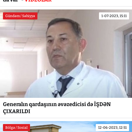
Gündəm / Səhiyyə
1-07-2023, 15:11
Generalın qardaşının əvəzedicisi də İŞDƏN
ÇIXARILDI
Bölgə / Sosial
12-06-2023, 12:51