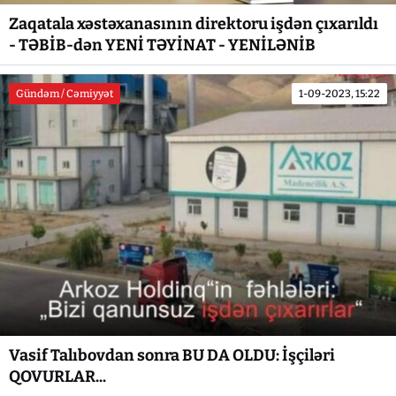
Zaqatala xəstəxanasının direktoru işdən çıxarıldı
- TƏBİB-dən YENİ TƏYİNAT - YENİLƏNİB
Gündəm / Cəmiyyət
1-09-2023, 15:22
Vasif Talıbovdan sonra BU DA OLDU: İşçiləri
QOVURLAR...