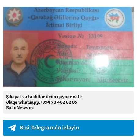
Şikayət və təkliflər üçün qaynar xətt:
Əlaqə whatsapp:+994 70 402 02 85
BakuNews.az
Bizi Telegramda izləyin