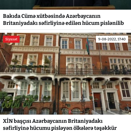
Bakıda Cümə xütbəsində Azərbaycanın
Britaniyadakı səfirliyinə edilən hücum pislənilib
Siyasət
9-08-2022, 17:40
XİN başçısı Azərbaycanın Britaniyadakı
səfirliyinə hücumu pisləyən ölkələrə təşəkkür