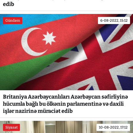
edib
Gündəm
6-08-2022, 15:12
Britaniya Azərbaycanlıları Azərbaycan səfirliyinə
hücumla bağlı bu ölkənin parlamentinə və daxili
işlər nazirinə müraciət edib
Siyasət
10-08-2022, 17:12