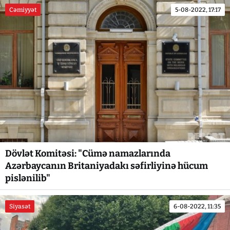
Cəmiyyət
5-08-2022, 17:17
Dövlət Komitəsi: "Cümə namazlarında
Azərbaycanın Britaniyadakı səfirliyinə hücum
pislənilib"
Siyasət
6-08-2022, 11:35