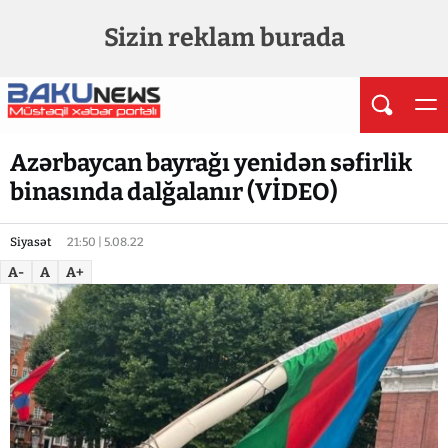
Sizin reklam burada
Azərbaycan bayrağı yenidən səfirlik
binasında dalğalanır (VİDEO)
Siyasət
21:50 | 5.08.22
A-
A
A+