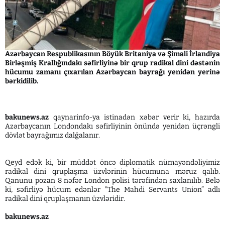
Azərbaycan Respublikasının Böyük Britaniya və Şimali İrlandiya
Birləşmiş Krallığındakı səfirliyinə bir qrup radikal dini dəstənin
hücumu zamanı çıxarılan Azərbaycan bayrağı yenidən yerinə
bərkidilib.
bakunews.az
qaynarinfo-ya istinadən xəbər verir ki, hazırda
Azərbaycanın Londondakı səfirliyinin önündə yenidən üçrəngli
dövlət bayrağımız dalğalanır.
Qeyd edək ki, bir müddət öncə diplomatik nümayəndəliyimiz
radikal dini qruplaşma üzvlərinin hücumuna məruz qalıb.
Qanunu pozan 8 nəfər London polisi tərəfindən saxlanılıb. Belə
ki, səfirliyə hücum edənlər "The Mahdi Servants Union” adlı
radikal dini qruplaşmanın üzvləridir.
bakunews.az