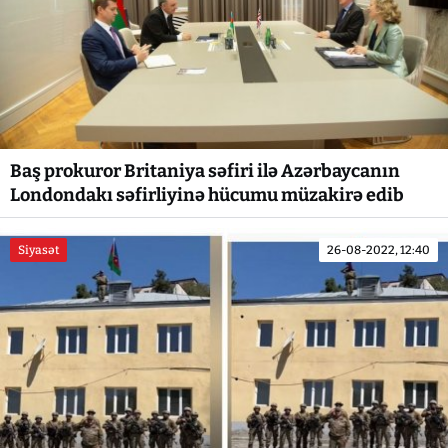
Baş prokuror Britaniya səfiri ilə Azərbaycanın
Londondakı səfirliyinə hücumu müzakirə edib
Siyasət
26-08-2022, 12:40