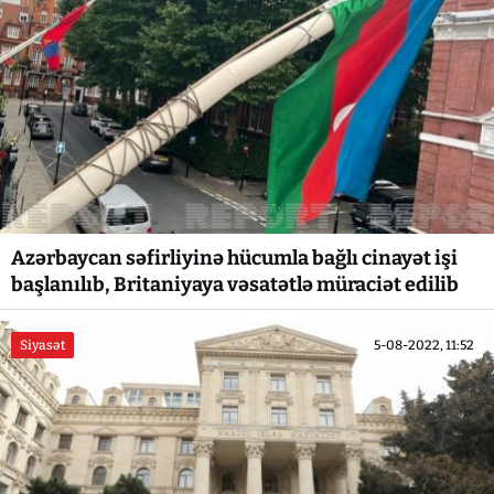
Azərbaycan səfirliyinə hücumla bağlı cinayət işi
başlanılıb, Britaniyaya vəsatətlə müraciət edilib
Siyasət
5-08-2022, 11:52