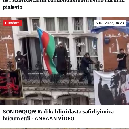
İƏT Azərbaycanın Londondakı səfirliyinə hücumu
pisləyib
Gündəm
5-08-2022, 04:23
SON DƏQİQƏ! Radikal dini dəstə səfirliyimizə
hücum etdi - ANBAAN VİDEO