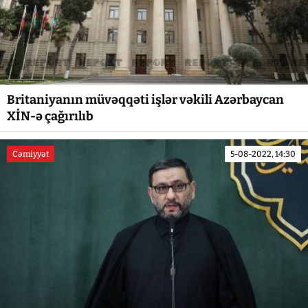
Britaniyanın müvəqqəti işlər vəkili Azərbaycan
XİN-ə çağırılıb
Cəmiyyət
5-08-2022, 14:30