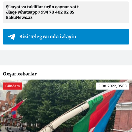
Şikayət və təkliflər üçün qaynar xətt:
Əlaqə whatsapp:+994 70 402 02 85
BakuNews.az
Bizi Telegramda izləyin
Oxşar xəbərlər
Gündəm
5-08-2022, 05:03