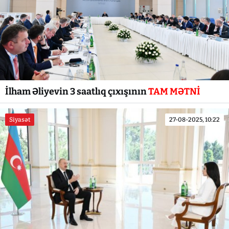
İlham Əliyevin 3 saatlıq çıxışının
TAM MƏTNİ
Siyasət
27-08-2025, 10:22