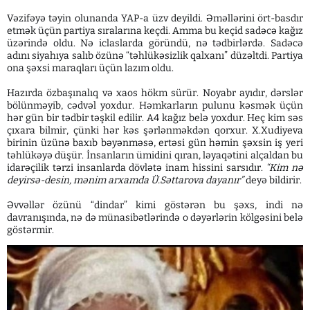
Vəzifəyə təyin olunanda YAP-a üzv deyildi. Əməllərini ört-basdır
etmək üçün partiya sıralarına keçdi. Amma bu keçid sadəcə kağız
üzərində oldu. Nə iclaslarda göründü, nə tədbirlərdə. Sadəcə
adını siyahıya salıb özünə “təhlükəsizlik qalxanı” düzəltdi. Partiya
ona şəxsi maraqları üçün lazım oldu.
Hazırda özbaşınalıq və xaos hökm sürür. Noyabr ayıdır, dərslər
bölünməyib, cədvəl yoxdur. Həmkarların pulunu kəsmək üçün
hər gün bir tədbir təşkil edilir. A4 kağız belə yoxdur. Heç kim səs
çıxara bilmir, çünki hər kəs şərlənməkdən qorxur. X.Xudiyeva
birinin üzünə baxıb bəyənməsə, ertəsi gün həmin şəxsin iş yeri
təhlükəyə düşür. İnsanların ümidini qıran, ləyaqətini alçaldan bu
idarəçilik tərzi insanlarda dövlətə inam hissini sarsıdır.
“Kim nə
deyirsə-desin, mənim arxamda Ü.Səttarova dayanır”
deyə bildirir.
Əvvəllər özünü “dindar” kimi göstərən bu şəxs, indi nə
davranışında, nə də münasibətlərində o dəyərlərin kölgəsini belə
göstərmir.