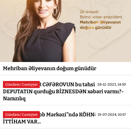
Mehriban Əliyevanın doğum günüdür
Görəsən CƏFƏR CƏFƏROVUN bu təhsil ocağında
Gündəm / Cəmiyyət
28-12-2023, 14:59
DEPUTATIN qurduğu BİZNESDƏN xəbəri varmı?-
Narazılıq
“Yeni Gəncə Tibb Mərkəzi”ndə KÖHNƏ OVQAT... -
Gündəm / Cəmiyyət
19-07-2024, 10:57
İTTİHAM VAR...