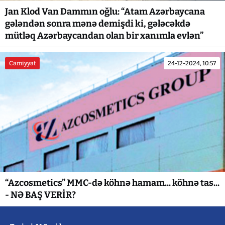
Jan Klod Van Dammın oğlu: “Atam Azərbaycana
gələndən sonra mənə demişdi ki, gələcəkdə
mütləq Azərbaycandan olan bir xanımla evlən”
Cəmiyyət
24-12-2024, 10:57
“Azcosmetics” MMC-də köhnə hamam... köhnə tas...
- NƏ BAŞ VERİR?