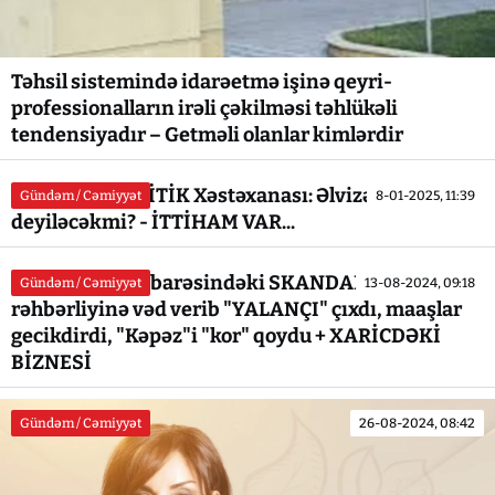
Təhsil sistemində idarəetmə işinə qeyri-
professionalların irəli çəkilməsi təhlükəli
tendensiyadır – Getməli olanlar kimlərdir
Respublika KRİTİK Xəstəxanası: Əlvizə `ƏLVİDA`
Gündəm / Cəmiyyət
8-01-2025, 11:39
deyiləcəkmi? - İTTİHAM VAR...
Xanlar Fətiyev barəsindəki SKANDALLAR: Dövlət
Gündəm / Cəmiyyət
13-08-2024, 09:18
rəhbərliyinə vəd verib "YALANÇI" çıxdı, maaşlar
gecikdirdi, "Kəpəz"i "kor" qoydu + XARİCDƏKİ
BİZNESİ
Gündəm / Cəmiyyət
26-08-2024, 08:42