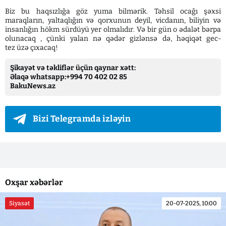
Biz bu haqsızlığa göz yuma bilmərik. Təhsil ocağı şəxsi
maraqların, yaltaqlığın və qorxunun deyil, vicdanın, biliyin və
insanlığın hökm sürdüyü yer olmalıdır. Və bir gün o ədalət bərpa
olunacaq , çünki yalan nə qədər gizlənsə də, həqiqət gec-
tez üzə çıxacaq!
Şikayət və təkliflər üçün qaynar xətt:
Əlaqə whatsapp:+994 70 402 02 85
BakuNews.az
Bizi Telegramda izləyin
Oxşar xəbərlər
Siyasət
20-07-2025, 10:00