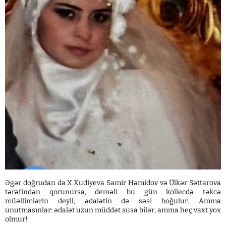
Əgər doğrudan da X.Xudiyeva Samir Həmidov və Ülkər Səttarova
tərəfindən qorunursa, deməli bu gün kollecdə təkcə
müəllimlərin deyil, ədalətin də səsi boğulur. Amma
unutmasınlar: ədalət uzun müddət susa bilər, amma heç vaxt yox
olmur!