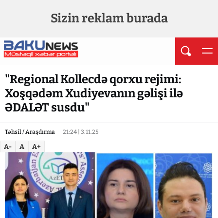
Sizin reklam burada
"Regional Kollecdə qorxu rejimi:
Xoşqədəm Xudiyevanın gəlişi ilə
ƏDALƏT susdu"
Təhsil / Araşdırma
21:24 | 3.11.25
A-
A
A+