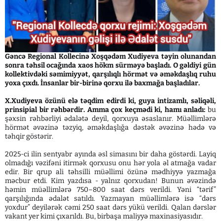
Gəncə Regional Kollecinə Xoşqədəm Xudiyeva təyin olunandan
sonra təhsil ocağında xaos hökm sürməyə başladı. O gəldiyi gün
kollektivdəki səmimiyyət, qarşılıqlı hörmət və əməkdaşlıq ruhu
yoxa çıxdı. İnsanlar bir-birinə qorxu ilə baxmağa başladılar.
X.Xudiyeva özünü elə təqdim edirdi ki, guya intizamlı, səliqəli,
prinsipial bir rəhbərdir. Amma çox keçmədi ki, hamı anladı:
bu
şəxsin rəhbərliyi ədalətə deyil, qorxuya əsaslanır. Müəllimlərə
hörmət əvəzinə təzyiq, əməkdaşlığa dəstək əvəzinə hədə və
təhqir göstərir.
2025-ci ilin sentyabr ayında əsl simasını bir daha göstərdi. Layiq
olmadığı vəzifəni itirmək qorxusu onu hər yola əl atmağa vadar
edir. Bir qrup ali təhsilli müəllimi özünə mədhiyyə yazmağa
məcbur etdi. Kim yazdısa - yalnız qorxudan! Bunun əvəzində
həmin müəllimlərə 750–800 saat dərs verildi. Yəni “tərif”
qarşılığında ədalət satıldı. Yazmayan müəllimlərə isə “dərs
yoxdur” deyilərək cəmi 250 saat dərs yükü verildi. Qalan dərslər
vakant yer kimi çıxarıldı. Bu, birbaşa maliyyə maxinasiyasıdır.