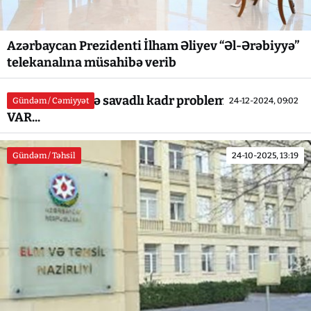
Azərbaycan Prezidenti İlham Əliyev “Əl-Ərəbiyyə”
telekanalına müsahibə verib
Lerik təhsilində savadlı kadr problemi - İTTİHAM
Gündəm / Cəmiyyət
24-12-2024, 09:02
VAR...
Gündəm / Təhsil
24-10-2025, 13:19