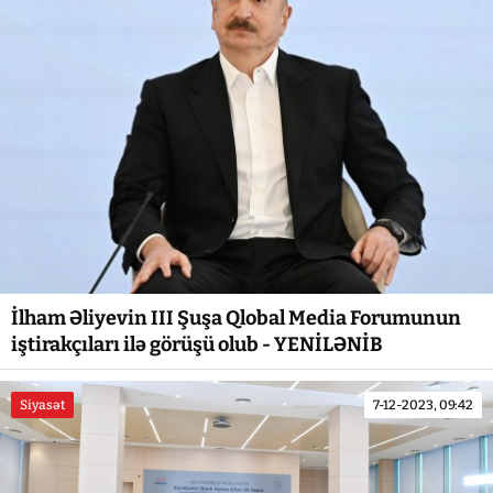
İlham Əliyevin III Şuşa Qlobal Media Forumunun
iştirakçıları ilə görüşü olub - YENİLƏNİB
Siyasət
7-12-2023, 09:42