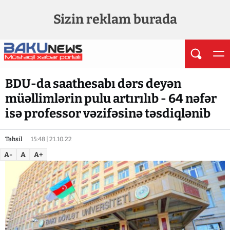
Sizin reklam burada
BDU-da saathesabı dərs deyən
müəllimlərin pulu artırılıb - 64 nəfər
isə professor vəzifəsinə təsdiqlənib
Təhsil
15:48 | 21.10.22
A-
A
A+