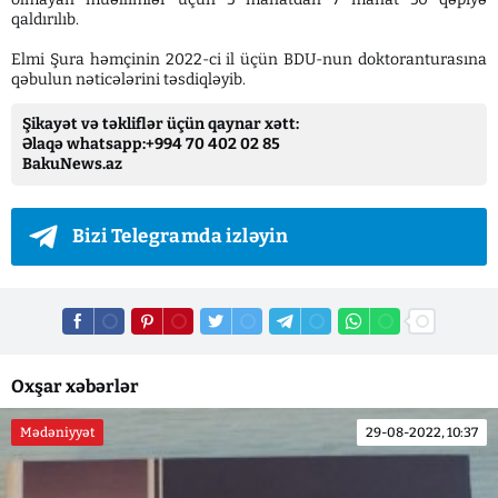
qaldırılıb.
Elmi Şura həmçinin 2022-ci il üçün BDU-nun doktoranturasına
qəbulun nəticələrini təsdiqləyib.
Şikayət və təkliflər üçün qaynar xətt:
Əlaqə whatsapp:+994 70 402 02 85
BakuNews.az
Bizi Telegramda izləyin
Oxşar xəbərlər
Mədəniyyət
29-08-2022, 10:37