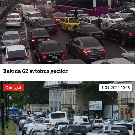
Bakıda 62 avtobus gecikir
Cəmiyyət
1-09-2022, 10:05