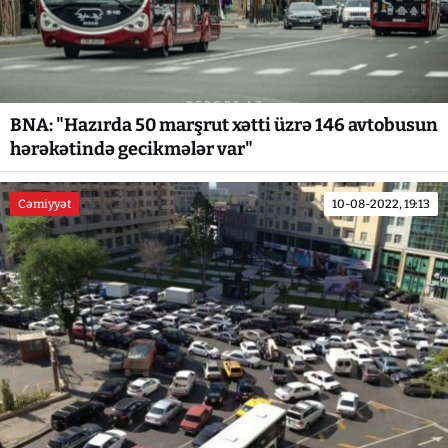
BNA: "Hazırda 50 marşrut xətti üzrə 146 avtobusun
hərəkətində gecikmələr var"
Cəmiyyət
10-08-2022, 19:13