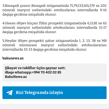
3.Binəqədi şosesi-Binəqədi istiqamətində 71,79,133,165,179 və 202
nömrəli marşrut xətlərindəki avtobuslarası intervallarda 9-16
dəqiqə gecikmə müşahidə olunur.
4.Həsən Əliyev küçəsi Tblisi prospekti istiqamətində 6,13,81 və 65
nömrəli marşrut xətlərindəki avtobuslarası intervallarda 15-17
dəqiqə gecikmə müşahidə olunur.
5.Heydər Əliyev prospekti şəhər istiqamətində 1, 2, 13, 38 və M8
nömrəli müntəzəm marşrut xətlərindəki avtobuslararası
intervallarda 10-13 dəqiqə gecikmə müşahidə olunur.
bakunews.az
Şikayət və təkliflər üçün qaynar xətt:
Əlaqə whatsapp:+994 70 402 02 85
BakuNews.az
Bizi Telegramda izləyin