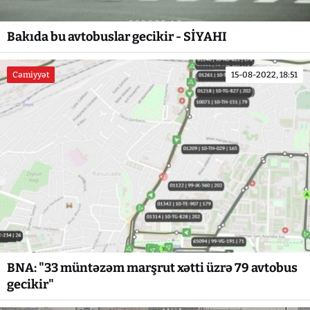
Bakıda bu avtobuslar gecikir - SİYAHI
Cəmiyyət
15-08-2022, 18:51
BNA: "33 müntəzəm marşrut xətti üzrə 79 avtobus
gecikir"