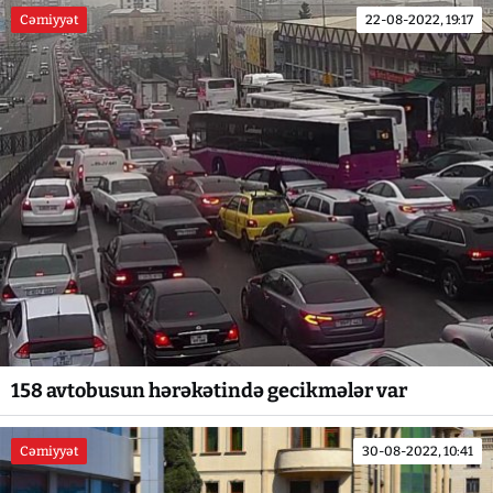
Cəmiyyət
22-08-2022, 19:17
158 avtobusun hərəkətində gecikmələr var
Cəmiyyət
30-08-2022, 10:41