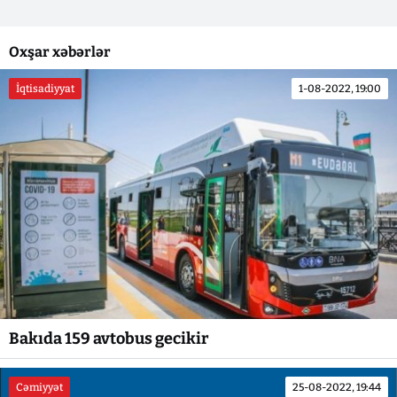
Oxşar xəbərlər
İqtisadiyyat
1-08-2022, 19:00
Bakıda 159 avtobus gecikir
Cəmiyyət
25-08-2022, 19:44