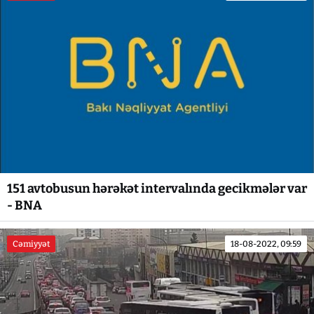
151 avtobusun hərəkət intervalında gecikmələr var
- BNA
Cəmiyyət
18-08-2022, 09:59