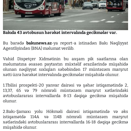
Bakıda 43 avtobusun hərəkət intervalında gecikmələr var.
Bu barədə
bakunews.az
-ya report-a istinadən Bakı Nəqliyyat
Agentliyindən (BNA) məlumat verilib.
Vahid Dispetçer Xidmətinin bu axşam pik saatlarına olan
məlumatına əsasən paytaxtın müxtəlif ərazilərində müşahidə
olunan nəqliyyat sıxlıqları səbəbindən 17 müntəzəm marşrut
xətti üzrə hərəkət intervalında gecikmələr müşahidə olunur.
1.Tbilisi prospekti-20 yanvar dairəsi və şəhər istiqamətində 2,
13,37, 65 və 79 nömrəli müntəzəm marşrut xətlərindəki
avtobuslararası intervallarda 8-13 dəqiqə gecikmə müşahidə
olunur.
2.Bakı-Şamaxı yolu Hökməli dairəsi istiqamətində və əks
istiqamətdə 114A və 114B nömrəli müntəzəm marşrut
xətlərindəki avtobuslararası intervallarda 16-18 dəqiqə gecikmə
müşahidə olunur.