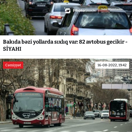
Bakıda bəzi yollarda sıxlıq var: 82 avtobus gecikir -
SİYAHI
Cəmiyyət
16-08-2022, 19:42