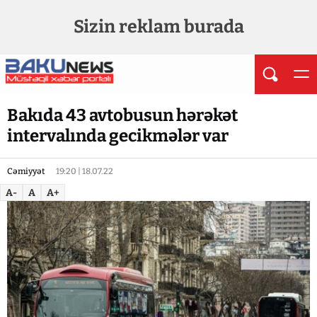
Sizin reklam burada
Bakıda 43 avtobusun hərəkət
intervalında gecikmələr var
Cəmiyyət
19:20 | 18.07.22
A-
A
A+