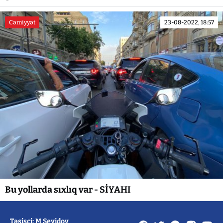
Cəmiyyət
23-08-2022, 18:57
Bu yollarda sıxlıq var - SİYAHI
Təsisçi: M Seyidov