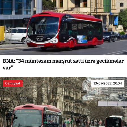
BNA: "34 müntəzəm marşrut xətti üzrə gecikmələr
var"
Cəmiyyət
13-07-2022, 20:04