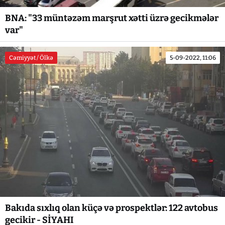
BNA: "33 müntəzəm marşrut xətti üzrə gecikmələr
var"
Cəmiyyət / Ölkə
5-09-2022, 11:06
Bakıda sıxlıq olan küçə və prospektlər: 122 avtobus
gecikir - SİYAHI