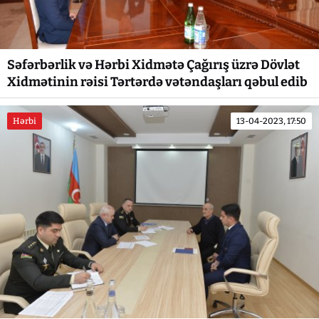
Səfərbərlik və Hərbi Xidmətə Çağırış üzrə Dövlət
Xidmətinin rəisi Tərtərdə vətəndaşları qəbul edib
Hərbi
13-04-2023, 17:50