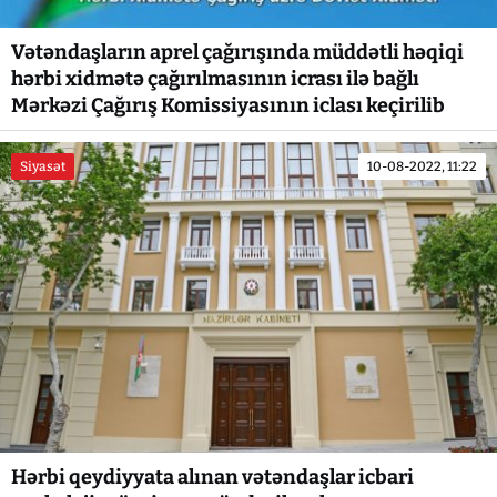
Vətəndaşların aprel çağırışında müddətli həqiqi
hərbi xidmətə çağırılmasının icrası ilə bağlı
Mərkəzi Çağırış Komissiyasının iclası keçirilib
Siyasət
10-08-2022, 11:22
Hərbi qeydiyyata alınan vətəndaşlar icbari