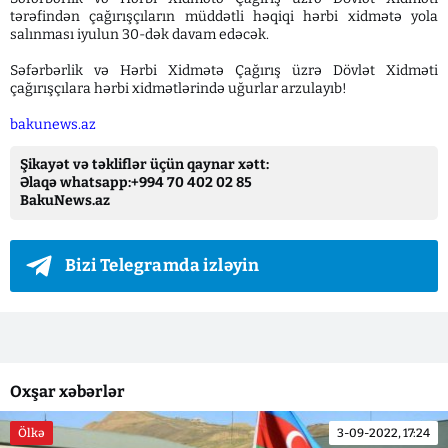
tərəfindən çağırışçıların müddətli həqiqi hərbi xidmətə yola
salınması iyulun 30-dək davam edəcək.
Səfərbərlik və Hərbi Xidmətə Çağırış üzrə Dövlət Xidməti
çağırışçılara hərbi xidmətlərində uğurlar arzulayıb!
bakunews.az
Şikayət və təkliflər üçün qaynar xətt:
Əlaqə whatsapp:+994 70 402 02 85
BakuNews.az
Bizi Telegramda izləyin
Oxşar xəbərlər
Ölkə
3-09-2022, 17:24