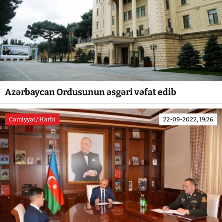
Azərbaycan Ordusunun əsgəri vəfat edib
Cəmiyyət / Hərbi
22-09-2022, 19:26