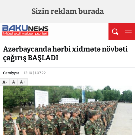
Sizin reklam burada
Azərbaycanda hərbi xidmətə növbəti
çağırış BAŞLADI
Cəmiyyət
13:10 | 1.07.22
A-
A
A+