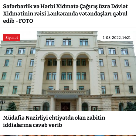
Səfərbərlik və Hərbi Xidmətə Çağırış üzrə Dövlət
Xidmətinin rəisi Lənkəranda vətəndaşları qəbul
edib - FOTO
Siyasət
1-08-2022, 14:21
Müdafiə Nazirliyi ehtiyatda olan zabitin
iddialarına cavab verib