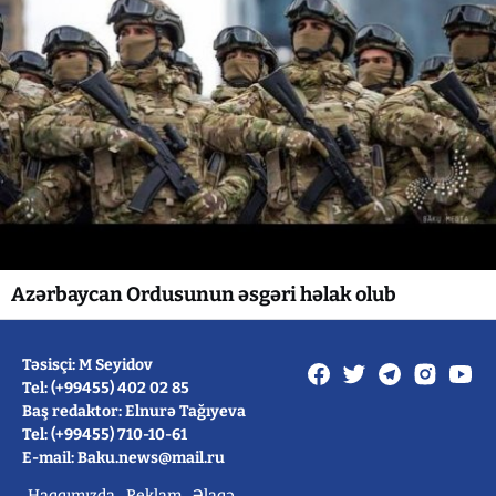
Azərbaycan Ordusunun əsgəri həlak olub
Təsisçi: M Seyidov
Tel: (+99455) 402 02 85
Baş redaktor: Elnurə Tağıyeva
Tel: (+99455) 710-10-61
E-mail: Baku.news@mail.ru
Haqqımızda
Reklam
Əlaqə