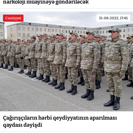
narkoloji müayinəyə göndəriləcək
Cəmiyyət
31-08-2022, 17:45
Çağırışçıların hərbi qeydiyyatının aparılması
qaydası dəyişdi