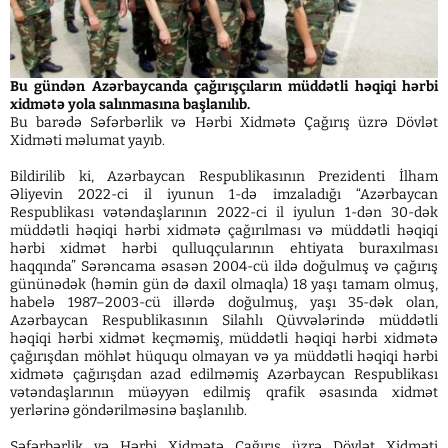
Bu gündən Azərbaycanda çağırışçıların müddətli həqiqi hərbi
xidmətə yola salınmasına başlanılıb.
Bu barədə Səfərbərlik və Hərbi Xidmətə Çağırış üzrə Dövlət
Xidməti məlumat yayıb.
Bildirilib ki, Azərbaycan Respublikasının Prezidenti İlham
Əliyevin 2022-ci il iyunun 1-də imzaladığı “Azərbaycan
Respublikası vətəndaşlarının 2022-ci il iyulun 1-dən 30-dək
müddətli həqiqi hərbi xidmətə çağırılması və müddətli həqiqi
hərbi xidmət hərbi qulluqçularının ehtiyata buraxılması
haqqında” Sərəncama əsasən 2004-cü ildə doğulmuş və çağırış
gününədək (həmin gün də daxil olmaqla) 18 yaşı tamam olmuş,
habelə 1987–2003-cü illərdə doğulmuş, yaşı 35-dək olan,
Azərbaycan Respublikasının Silahlı Qüvvələrində müddətli
həqiqi hərbi xidmət keçməmiş, müddətli həqiqi hərbi xidmətə
çağırışdan möhlət hüququ olmayan və ya müddətli həqiqi hərbi
xidmətə çağırışdan azad edilməmiş Azərbaycan Respublikası
vətəndaşlarının müəyyən edilmiş qrafik əsasında xidmət
yerlərinə göndərilməsinə başlanılıb.
Səfərbərlik və Hərbi Xidmətə Çağırış üzrə Dövlət Xidməti