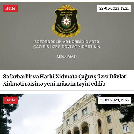
Hərbi
22-05-2023, 19:31
Səfərbərlik və Hərbi Xidmətə Çağırış üzrə Dövlət
Xidməti rəisinə yeni müavin təyin edilib
Hərbi
13-01-2023, 19:56