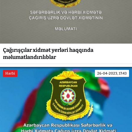
Çağırışçılar xidmət yerləri haqqında
məlumatlandırılıblar
Hərbi
26-04-2023, 17:43