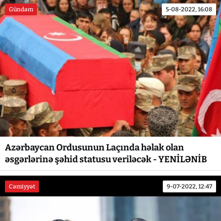
Gündəm
5-08-2022, 16:08
Azərbaycan Ordusunun Laçında həlak olan
əsgərlərinə şəhid statusu veriləcək - YENİLƏNİB
Cəmiyyət
9-07-2022, 12:47