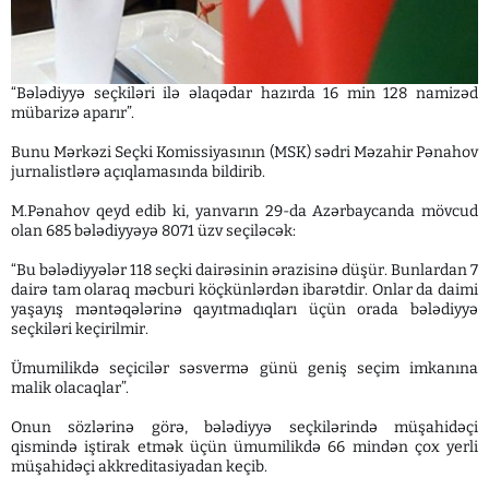
“Bələdiyyə seçkiləri ilə əlaqədar hazırda 16 min 128 namizəd
mübarizə aparır”.
Bunu Mərkəzi Seçki Komissiyasının (MSK) sədri Məzahir Pənahov
jurnalistlərə açıqlamasında bildirib.
M.Pənahov qeyd edib ki, yanvarın 29-da Azərbaycanda mövcud
olan 685 bələdiyyəyə 8071 üzv seçiləcək:
“Bu bələdiyyələr 118 seçki dairəsinin ərazisinə düşür. Bunlardan 7
dairə tam olaraq məcburi köçkünlərdən ibarətdir. Onlar da daimi
yaşayış məntəqələrinə qayıtmadıqları üçün orada bələdiyyə
seçkiləri keçirilmir.
Ümumilikdə seçicilər səsvermə günü geniş seçim imkanına
malik olacaqlar”.
Onun sözlərinə görə, bələdiyyə seçkilərində müşahidəçi
qismində iştirak etmək üçün ümumilikdə 66 mindən çox yerli
müşahidəçi akkreditasiyadan keçib.