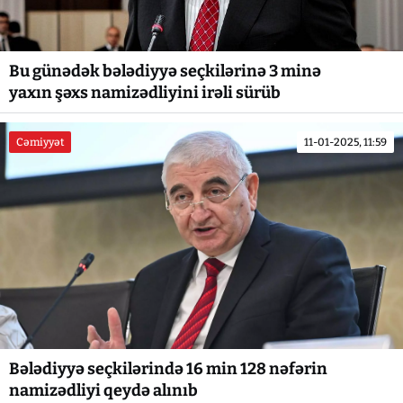
Bu günədək bələdiyyə seçkilərinə 3 minə
yaxın şəxs namizədliyini irəli sürüb
Cəmiyyət
11-01-2025, 11:59
Bələdiyyə seçkilərində 16 min 128 nəfərin
namizədliyi qeydə alınıb