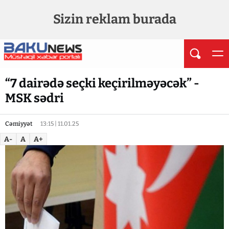
Sizin reklam burada
“7 dairədə seçki keçirilməyəcək” -
MSK sədri
Cəmiyyət
13:15 | 11.01.25
A-
A
A+