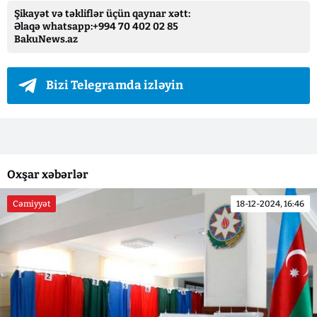
Şikayət və təkliflər üçün qaynar xətt:
Əlaqə whatsapp:+994 70 402 02 85
BakuNews.az
Bizi Telegramda izləyin
Oxşar xəbərlər
Cəmiyyət
18-12-2024, 16:46