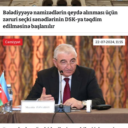
Bələdiyyəyə namizədlərin qeydə alınması üçün
zəruri seçki sənədlərinin DSK-ya təqdim
edilməsinə başlanılır
Cəmiyyət
22-07-2024, 11:55