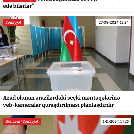
edə bilərlər”
Cəmiyyət
27-08-2024, 13:24
Azad olunan ərazilərdəki seçki məntəqələrinə
veb-kameralar quraşdırılması planlaşdırılır
Gündəm / Cəmiyyət
1-11-2024, 14:25