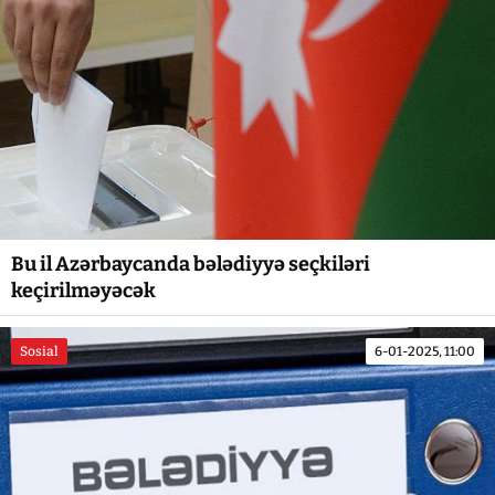
Bu il Azərbaycanda bələdiyyə seçkiləri
keçirilməyəcək
Sosial
6-01-2025, 11:00