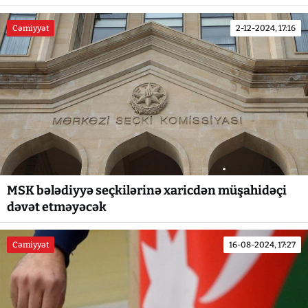
Cəmiyyət
2-12-2024, 17:16
MSK bələdiyyə seçkilərinə xaricdən müşahidəçi
dəvət etməyəcək
Cəmiyyət
16-08-2024, 17:27