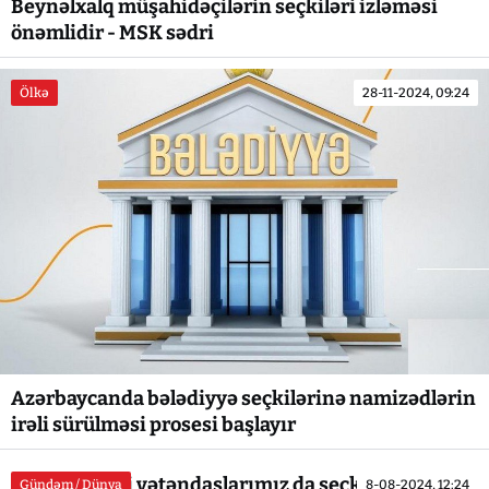
Beynəlxalq müşahidəçilərin seçkiləri izləməsi
önəmlidir - MSK sədri
Ölkə
28-11-2024, 09:24
Azərbaycanda bələdiyyə seçkilərinə namizədlərin
irəli sürülməsi prosesi başlayır
“Erməniəsilli vətəndaşlarımız da seçkidə iştirak
Gündəm / Dünya
8-08-2024, 12:24