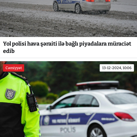
Yol polisi hava şəraiti ilə bağlı piyadalara müraciət
edib
Cəmiyyət
13-12-2024, 10:06