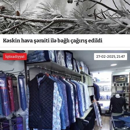
Kəskin hava şəraiti ilə bağlı çağırış edildi
İqtisadiyyat
27-02-2025, 21:47