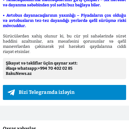
və dayanma səbəbindən yol səthi buz bağlaya bilər.
• Avtobus dayanacaqlarının yaxınlığı – Piyadaların çox olduğu
və avtobusların tez-tez dayandığı yerlərdə qəfil sürüşmə riski
mövcuddur.
Sürücülərdən xahiş olunur ki, bu cür yol sahələrində sürət
həddini azaltsınlar, ara məsafəsini qorusunlar və qəfil
manevrlərdən çəkinərək yol hərəkəti qaydalarına ciddi
riayət etsinlər.
Şikayət və təkliflər üçün qaynar xətt:
Əlaqə whatsapp:+994 70 402 02 85
BakuNews.az
Bizi Telegramda izləyin
Oxşar xəbərlər