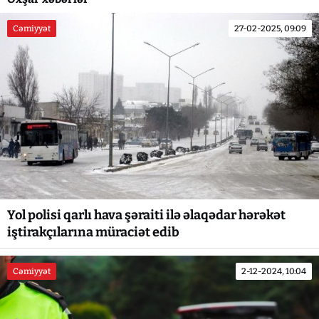
Cəmiyyət
27-02-2025, 09:09
Yol polisi qarlı hava şəraiti ilə əlaqədar hərəkət
iştirakçılarına müraciət edib
Cəmiyyət
2-12-2024, 10:04