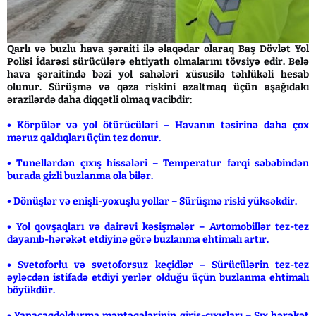
Qarlı və buzlu hava şəraiti ilə əlaqədar olaraq Baş Dövlət Yol
Polisi İdarəsi sürücülərə ehtiyatlı olmalarını tövsiyə edir. Belə
hava şəraitində bəzi yol sahələri xüsusilə təhlükəli hesab
olunur. Sürüşmə və qəza riskini azaltmaq üçün aşağıdakı
ərazilərdə daha diqqətli olmaq vacibdir:
• Körpülər və yol ötürücüləri – Havanın təsirinə daha çox
məruz qaldıqları üçün tez donur.
• Tunellərdən çıxış hissələri – Temperatur fərqi səbəbindən
burada gizli buzlanma ola bilər.
• Dönüşlər və enişli-yoxuşlu yollar – Sürüşmə riski yüksəkdir.
• Yol qovşaqları və dairəvi kəsişmələr – Avtomobillər tez-tez
dayanıb-hərəkət etdiyinə görə buzlanma ehtimalı artır.
• Svetoforlu və svetoforsuz keçidlər – Sürücülərin tez-tez
əyləcdən istifadə etdiyi yerlər olduğu üçün buzlanma ehtimalı
böyükdür.
• Yanacaqdoldurma məntəqələrinin giriş-çıxışları – Sıx hərəkət