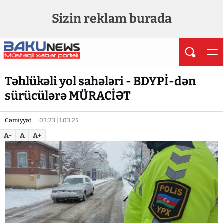
Sizin reklam burada
Təhlükəli yol sahələri - BDYPİ-dən
sürücülərə MÜRACİƏT
Cəmiyyət
03:23 | 1.03.25
A-
A
A+