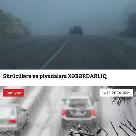
Sürücülərə və piyadalara XƏBƏRDARLIQ
Cəmiyyət
14-12-2024, 16:21