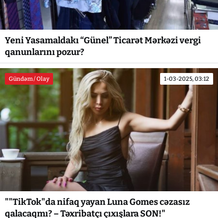
Yeni Yasamaldakı “Günel” Ticarət Mərkəzi vergi
qanunlarını pozur?
Gündəm / Olay
1-03-2025, 03:12
""TikTok"da nifaq yayan Luna Gomes cəzasız
qalacaqmı? – Təxribatçı çıxışlara SON!"