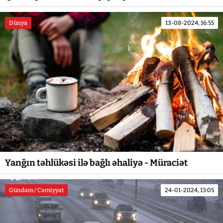
Dünya
13-08-2024, 16:55
Yanğın təhlükəsi ilə bağlı əhaliyə - Müraciət
Gündəm / Cəmiyyət
24-01-2024, 13:05