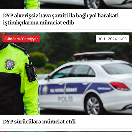
DYP əlverişsiz hava şəraiti ilə bağlı yol hərəkəti
iştirakçılarına müraciət edib
Gündəm / Cəmiyyət
30-11-2024, 16:03
DYP sürücülərə müraciət etdi