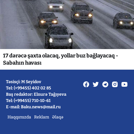
17 dərəcə şaxta olacaq, yollar buz bağlayacaq -
Sabahın havası
Təsisçi: M Seyidov
Tel: (+99455) 402 02 85
Baş redaktor: Elnurə Tağıyeva
Tel: (+99455) 710-10-61
E-mail: Baku.news@mail.ru
Haqqımızda
Reklam
Əlaqə