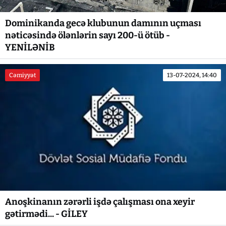
Dominikanda gecə klubunun damının uçması
nəticəsində ölənlərin sayı 200-ü ötüb -
YENİLƏNİB
Cəmiyyət
13-07-2024, 14:40
Anoşkinanın zərərli işdə çalışması ona xeyir
gətirmədi... - GİLEY