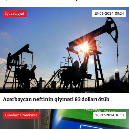
İqtisadiyyat
13-06-2024, 09:24
Azərbaycan neftinin qiyməti 83 dolları ötüb
Gündəm / Cəmiyyət
26-07-2024, 10:10