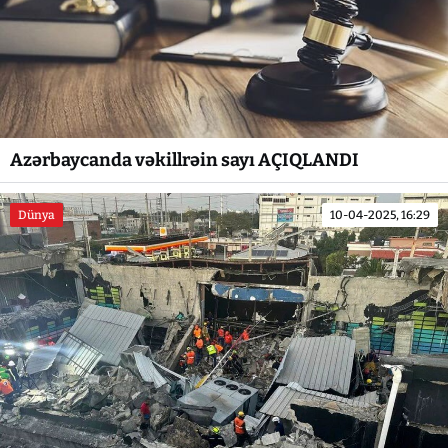
Azərbaycanda vəkillrəin sayı AÇIQLANDI
Dünya
10-04-2025, 16:29