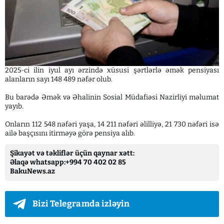
2025-ci ilin iyul ayı ərzində xüsusi şərtlərlə əmək pensiyası
alanların sayı 148 489 nəfər olub.
Bu barədə Əmək və Əhalinin Sosial Müdafiəsi Nazirliyi məlumat
yayıb.
Onların 112 548 nəfəri yaşa, 14 211 nəfəri əlilliyə, 21 730 nəfəri isə
ailə başçısını itirməyə görə pensiya alıb.
Şikayət və təkliflər üçün qaynar xətt:
Əlaqə whatsapp:+994 70 402 02 85
BakuNews.az
Bizi Telegramda izləyin