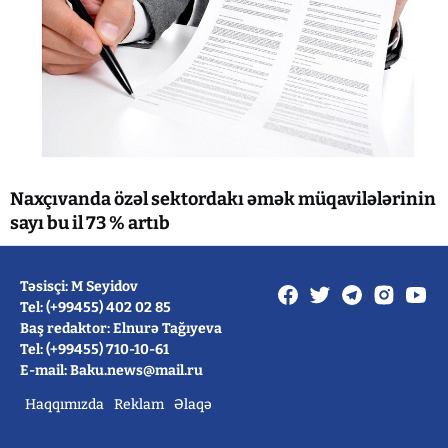
Naxçıvanda özəl sektordakı əmək müqavilələrinin
sayı bu il 73 % artıb
Təsisçi: M Seyidov
Tel: (+99455) 402 02 85
Baş redaktor: Elnurə Tağıyeva
Tel: (+99455) 710-10-61
E-mail: Baku.news@mail.ru
Haqqımızda
Reklam
Əlaqə