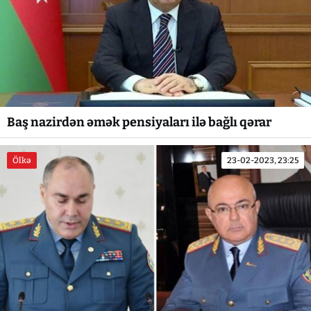
Baş nazirdən əmək pensiyaları ilə bağlı qərar
Ölkə
23-02-2023, 23:25