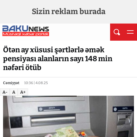
Sizin reklam burada
Ötən ay xüsusi şərtlərlə əmək
pensiyası alanların sayı 148 min
nəfəri ötüb
Cəmiyyət
10:36 | 4.08.25
A-
A
A+