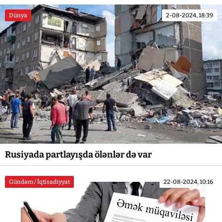
Dünya
2-08-2024, 18:39
Rusiyada partlayışda ölənlər də var
Gündəm / İqtisadiyyat
22-08-2024, 10:16