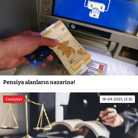
Pensiya alanların nəzərinə!
Cəmiyyət
18-04-2025, 12:10