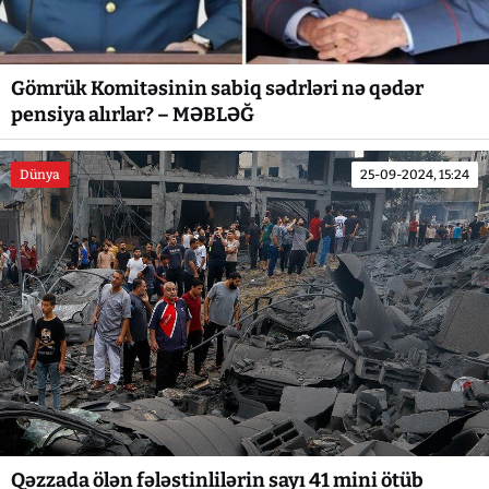
Gömrük Komitəsinin sabiq sədrləri nə qədər
pensiya alırlar? – MƏBLƏĞ
Dünya
25-09-2024, 15:24
Qəzzada ölən fələstinlilərin sayı 41 mini ötüb