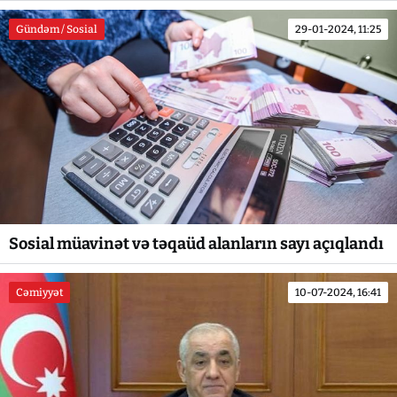
Gündəm / Sosial
29-01-2024, 11:25
Sosial müavinət və təqaüd alanların sayı açıqlandı
Cəmiyyət
10-07-2024, 16:41