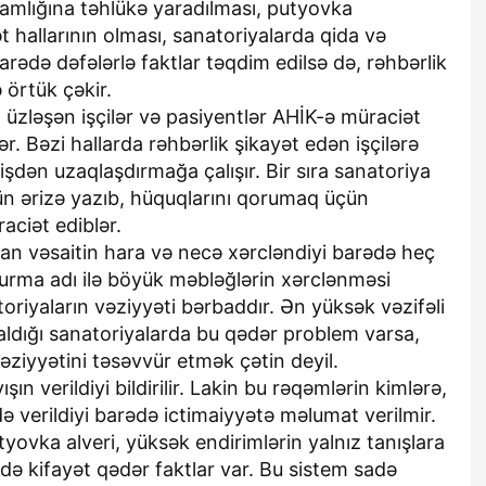
ağlamlığına təhlükə yaradılması, putyovka
hallarının olması, sanatoriyalarda qida və
rədə dəfələrlə faktlar təqdim edilsə də, rəhbərlik
 örtük çəkir.
a üzləşən işçilər və pasiyentlər AHİK-ə müraciət
r. Bəzi hallarda rəhbərlik şikayət edən işçilərə
işdən uzaqlaşdırmağa çalışır. Bir sıra sanatoriya
çün ərizə yazıb, hüquqlarını qorumaq üçün
ciət ediblər.
an vəsaitin hara və necə xərcləndiyi barədə heç
qurma adı ilə böyük məbləğlərin xərclənməsi
toriyaların vəziyyəti bərbaddır. Ən yüksək vəzifəli
aldığı sanatoriyalarda bu qədər problem varsa,
ziyyətini təsəvvür etmək çətin deyil.
n verildiyi bildirilir. Lakin bu rəqəmlərin kimlərə,
 verildiyi barədə ictimaiyyətə məlumat verilmir.
ovka alveri, yüksək endirimlərin yalnız tanışlara
ədə kifayət qədər faktlar var. Bu sistem sadə