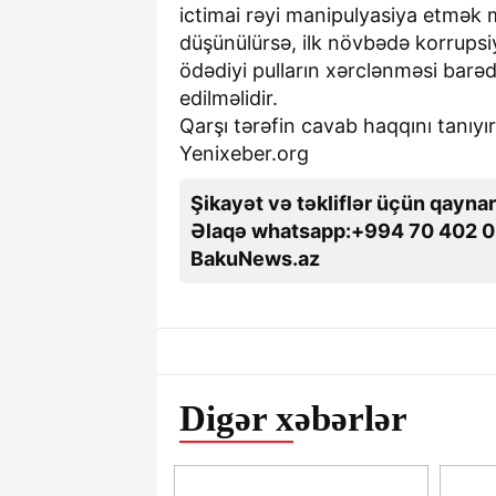
ictimai rəyi manipulyasiya etmək m
düşünülürsə, ilk növbədə korrupsi
ödədiyi pulların xərclənməsi barə
edilməlidir.
Qarşı tərəfin cavab haqqını tanıyır
Yenixeber.org
Şikayət və təkliflər üçün qaynar
Əlaqə whatsapp:+994 70 402 0
BakuNews.az
Digər xəbərlər