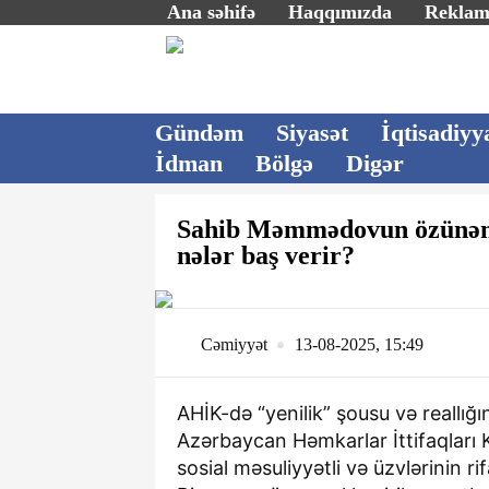
Ana səhifə
Haqqımızda
Rekla
Gündəm
Siyasət
İqtisadiyy
İdman
Bölgə
Digər
Sahib Məmmədovun özünəm
nələr baş verir?
Cəmiyyət
13-08-2025, 15:49
AHİK-də “yenilik” şousu və reallığı
Azərbaycan Həmkarlar İttifaqları 
sosial məsuliyyətli və üzvlərinin 