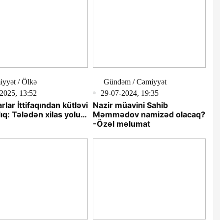
yyət / Ölkə
Gündəm / Cəmiyyət
2025, 13:52
29-07-2024, 19:35
lar İttifaqından kütləvi
Nazir müavini Sahib
lıq: Tələdən xilas yolu…
Məmmədov namizəd olacaq?
-Özəl məlumat