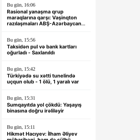
Bu gün, 16:06
Rasional yanaşma qrup
maraqlarına qarşı: Vaşinqton
razılaşmaları ABŞ-Azərbaycan
münasibətlərində yeni dövrün
əsası kimi
Bu gün, 15:56
Taksidən pul və bank kartları
oğurladı - Saxlanıldı
Bu gün, 15:42
Türkiyədə su xətti tunelində
uçqun olub - 1 ölü, 1 yaralı var
Bu gün, 15:31
Sumqayıtda yol çökdü: Yaşayış
binasına doğru irəliləyir
Bu gün, 15:11
Hikmət Hacıyev: İlham Əliyev
müharibəni, həm də sülhü