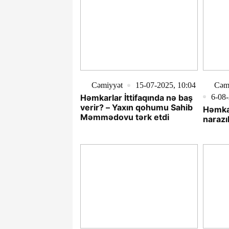
Cəmiyyət
15-07-2025, 10:04
Cəmi
6-08-
Həmkarlar İttifaqında nə baş
verir? – Yaxın qohumu Sahib
Həmkar
Məmmədovu tərk etdi
narazı