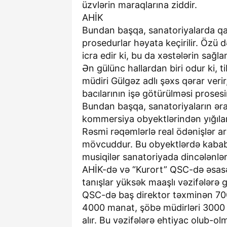
üzvlərin maraqlarına ziddir.
AHİK
Bundan başqa, sanatoriyalarda qa
prosedurlar həyata keçirilir. Özü d
icra edir ki, bu da xəstələrin sağla
Ən gülünc hallardan biri odur ki, 
müdiri Gülgəz adlı şəxs qərar verir
bacılarının işə götürülməsi prosesi
Bundan başqa, sanatoriyaların əra
kommersiya obyektlərindən yığılan
Rəsmi rəqəmlərlə real ödənişlər a
mövcuddur. Bu obyektlərdə kabab b
musiqilər sanatoriyada dincələnləri
AHİK-də və “Kurort” QSC-də əsasə
tanışlar yüksək maaşlı vəzifələrə g
QSC-də baş direktor təxminən 70
4000 manat, şöbə müdirləri 3000 
alır. Bu vəzifələrə ehtiyac olub-ol