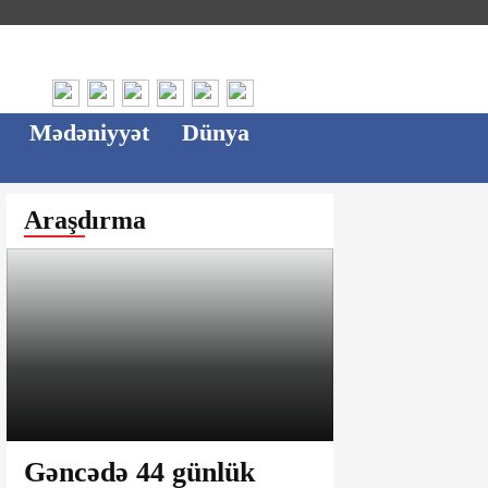
Mədəniyyət
Dünya
Araşdırma
Gəncədə 44 günlük
Ağsu bazar