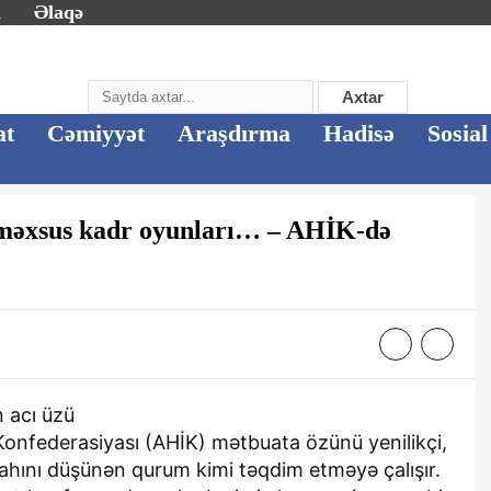
m
Əlaqə
Axtar
at
Cəmiyyət
Araşdırma
Hadisə
Sosial
əxsus kadr oyunları… – AHİK-də
n acı üzü
Konfederasiyası (AHİK) mətbuata özünü yenilikçi,
rifahını düşünən qurum kimi təqdim etməyə çalışır.