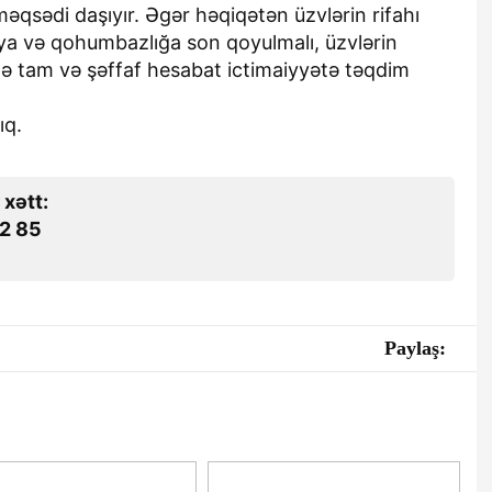
əqsədi daşıyır. Əgər həqiqətən üzvlərin rifahı
ya və qohumbazlığa son qoyulmalı, üzvlərin
də tam və şəffaf hesabat ictimaiyyətə təqdim
ıq.
 xətt:
2 85
Paylaş: