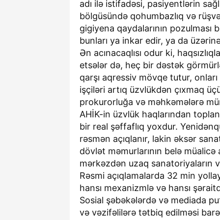
adı ilə istifadəsi, pasiyentlərin s
bölgüsündə qohumbazlıq və rüşvət 
gigiyena qaydalarının pozulması ba
bunları ya inkar edir, ya da üzərinə
Ən acınacaqlısı odur ki, haqsızlıql
etsələr də, heç bir dəstək görmürlə
qarşı aqressiv mövqe tutur, onları 
işçiləri artıq üzvlükdən çıxmaq ü
prokurorluğa və məhkəmələrə müra
AHİK-in üzvlük haqlarından toplan
bir real şəffaflıq yoxdur. Yenidən
rəsmən açıqlanır, lakin əksər sana
dövlət məmurlarının belə müalicə 
mərkəzdən uzaq sanatoriyaların və
Rəsmi açıqlamalarda 32 min yollayışı
hansı mexanizmlə və hansı şəraitdə
Sosial şəbəkələrdə və mediada puty
və vəzifəlilərə tətbiq edilməsi bar