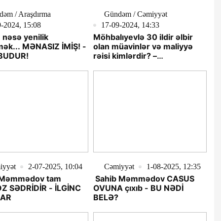
dəm / Araşdırma
Gündəm / Cəmiyyət
-2024, 15:08
17-09-2024, 14:33
nəsə yenilik
Möhbalıyevlə 30 ildir əlbir
ək... MƏNASIZ İMİŞ! -
olan müavinlər və maliyyə
BUDUR!
rəisi kimlərdir? –
Foto/Araşdırma
iyyət
2-07-2025, 10:04
Cəmiyyət
1-08-2025, 12:35
 Məmmədov tam
Sahib Məmmədov CASUS
Z SƏDRİDİR - İLGİNC
OVUNA çıxıb - BU NƏDİ
LAR
BELƏ?