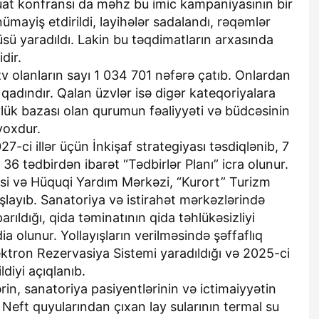
uat konfransı da məhz bu imic kampaniyasının bir
nümayiş etdirildi, layihələr sadalandı, rəqəmlər
sü yaradıldı. Lakin bu təqdimatların arxasında
dir.
 olanların sayı 1 034 701 nəfərə çatıb. Onlardan
 qadındır. Qalan üzvlər isə digər kateqoriyalara
vlük bazası olan qurumun fəaliyyəti və büdcəsinin
yoxdur.
27-ci illər üçün İnkişaf strategiyası təsdiqlənib, 7
ə 36 tədbirdən ibarət “Tədbirlər Planı” icra olunur.
si və Hüquqi Yardım Mərkəzi, “Kurort” Turizm
şlayıb. Sanatoriya və istirahət mərkəzlərində
rıldığı, qida təminatının qida təhlükəsizliyi
ia olunur. Yollayışların verilməsində şəffaflıq
ktron Rezervasiya Sistemi yaradıldığı və 2025-ci
ldiyi açıqlanıb.
ərin, sanatoriya pasiyentlərinin və ictimaiyyətin
 Neft quyularından çıxan lay sularının termal su