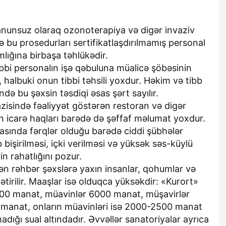
nunsuz olaraq ozonoterapiya və digər invaziv
ə bu prosedurları sertifikatlaşdırılmamış personal
mlığına birbaşa təhlükədir.
tibbi personalın işə qəbuluna müalicə şöbəsinin
, halbuki onun tibbi təhsili yoxdur. Həkim və tibb
ndə bu şəxsin təsdiqi əsas şərt sayılır.
zisində fəaliyyət göstərən restoran və digər
 icarə haqları barədə də şəffaf məlumat yoxdur.
rasında fərqlər olduğu barədə ciddi şübhələr
işirilməsi, içki verilməsi və yüksək səs-küylü
n rahatlığını pozur.
n rəhbər şəxslərə yaxın insanlar, qohumlar və
ətirilir. Maaşlar isə olduqca yüksəkdir: «Kurort»
00 manat, müavinlər 6000 manat, müşavirlər
manat, onların müavinləri isə 2000-2500 manat
madığı sual altındadır. Əvvəllər sanatoriyalar ayrıca