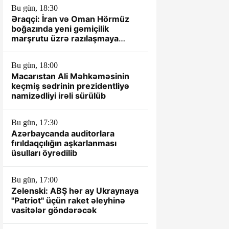
Bu gün, 18:30
Əraqçi: İran və Oman Hörmüz
boğazında yeni gəmiçilik
marşrutu üzrə razılaşmaya
yaxındır
Bu gün, 18:00
Macarıstan Ali Məhkəməsinin
keçmiş sədrinin prezidentliyə
namizədliyi irəli sürülüb
Bu gün, 17:30
Azərbaycanda auditorlara
fırıldaqçılığın aşkarlanması
üsulları öyrədilib
Bu gün, 17:00
Zelenski: ABŞ hər ay Ukraynaya
"Patriot" üçün raket əleyhinə
vasitələr göndərəcək