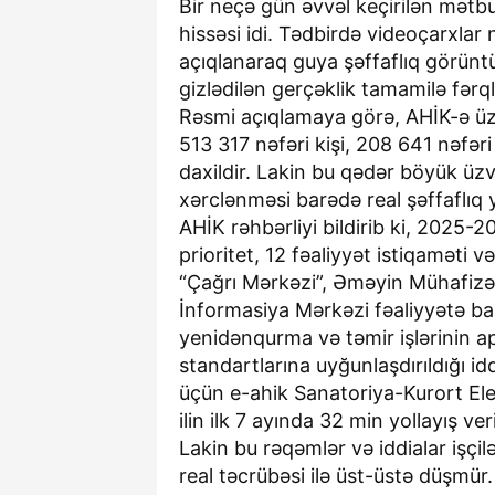
Bir neçə gün əvvəl keçirilən mətb
hissəsi idi. Tədbirdə videoçarxlar 
açıqlanaraq guya şəffaflıq görüntü
gizlədilən gerçəklik tamamilə fərqli
Rəsmi açıqlamaya görə, AHİK-ə üzv
513 317 nəfəri kişi, 208 641 nəfəri
daxildir. Lakin bu qədər böyük üz
xərclənməsi barədə real şəffaflıq 
AHİK rəhbərliyi bildirib ki, 2025-20
prioritet, 12 fəaliyyət istiqaməti v
“Çağrı Mərkəzi”, Əməyin Mühafizə
İnformasiya Mərkəzi fəaliyyətə ba
yenidənqurma və təmir işlərinin apa
standartlarına uyğunlaşdırıldığı idd
üçün e-ahik Sanatoriya-Kurort Ele
ilin ilk 7 ayında 32 min yollayış veri
Lakin bu rəqəmlər və iddialar işçil
real təcrübəsi ilə üst-üstə düşmür.