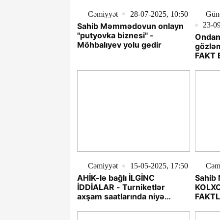
Cəmiyyət
28-07-2025, 10:50
Gün
23-09
Sahib Məmmədovun onlayn
"putyovka biznesi" -
Ondan 
Möhbalıyev yolu gedir
gözləm
FAKT 
Cəmiyyət
15-05-2025, 17:50
Cəm
AHİK-lə bağlı İLGİNC
Sahib
İDDİALAR - Turniketlər
KOLXO
axşam saatlarında niyə
FAKT
söndürülür?