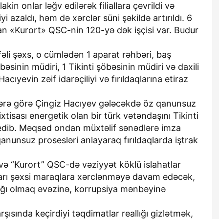
akin onlar ləğv edilərək filiallara çevrildi və
 azaldı, həm də xərclər süni şəkildə artırıldı. 6
lan «Kurort» QSC-nin 120-yə dək işçisi var. Budur
fəli şəxs, o cümlədən 1 aparat rəhbəri, baş
əsinin müdiri, 1 Tikinti şöbəsinin müdiri və daxili
cıyevin zəif idarəçiliyi və fırıldaqlarına etiraz
nlərə görə Çingiz Hacıyev gələcəkdə öz qanunsuz
tisası energetik olan bir türk vətəndaşını Tikinti
 edib. Məqsəd ondan müxtəlif sənədlərə imza
anunsuz prosesləri anlayaraq fırıldaqlarda iştrak
 və “Kurort” QSC-də vəziyyət köklü islahatlar
ulları şəxsi maraqlara xərclənməyə davam edəcək,
cağı olmaq əvəzinə, korrupsiya mənbəyinə
şısında keçirdiyi təqdimatlar reallığı gizlətmək,