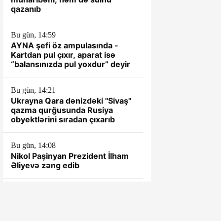
qazanıb
Bu gün, 14:59
AYNA şefi öz ampulasında -
Kartdan pul çıxır, aparat isə
“balansınızda pul yoxdur” deyir
Bu gün, 14:21
Ukrayna Qara dənizdəki "Sivaş"
qazma qurğusunda Rusiya
obyektlərini sıradan çıxarıb
Bu gün, 14:08
Nikol Paşinyan Prezident İlham
Əliyevə zəng edib
Bu gün, 14:04
Nikol Paşinyan Prezident İlham
Əliyevə zəng edib