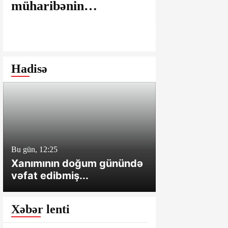
müharibənin
maşınlarda
yaralarının
edilir? – “
bağlanmasına şərait
istəyirsiniz
yaratmayan Dövlət
edin” deyən
Şəhərsalma və
iddialar
Hadisə
Arxitektura Komitəsi -
SAKİNLƏRDƏN
SENSASİON
İDDİALAR
Bu gün, 12:25
Bu gün, 12:01
Xanımının doğum günündə
Cəlilabadda 
vəfat edibmiş...
sahə və tövl
Xəbər lenti