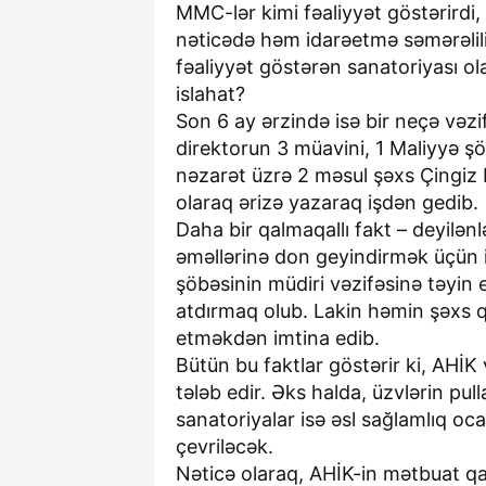
MMC-lər kimi fəaliyyət göstərirdi, l
nəticədə həm idarəetmə səmərəliliyi
fəaliyyət göstərən sanatoriyası o
islahat?
Son 6 ay ərzində isə bir neçə vəzi
direktorun 3 müavini, 1 Maliyyə şöb
nəzarət üzrə 2 məsul şəxs Çingiz Ha
olaraq ərizə yazaraq işdən gedib.
Daha bir qalmaqallı fakt – deyilə
əməllərinə don geyindirmək üçün ix
şöbəsinin müdiri vəzifəsinə təyin
atdırmaq olub. Lakin həmin şəxs q
etməkdən imtina edib.
Bütün bu faktlar göstərir ki, AHİK
tələb edir. Əks halda, üzvlərin p
sanatoriyalar isə əsl sağlamlıq o
çevriləcək.
Nəticə olaraq, AHİK-in mətbuat qar