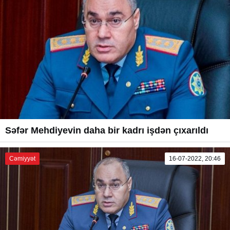
Səfər Mehdiyevin daha bir kadrı işdən çıxarıldı
Cəmiyyət
16-07-2022, 20:46