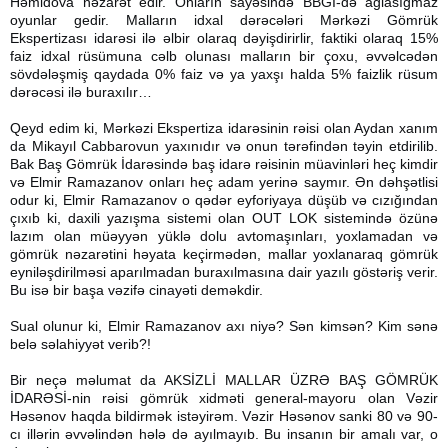
Həmidova nəzarət edir. Onların sayəsində BBGİ-də ağlasığmaz
oyunlar gedir. Malların idxal dərəcələri Mərkəzi Gömrük
Ekspertizası idarəsi ilə əlbir olaraq dəyişdirirlir, faktiki olaraq 15%
faiz idxal rüsümuna cəlb olunası malların bir çoxu, əvvəlcədən
sövdələşmiş qaydada 0% faiz və ya yaxşı halda 5% faizlik rüsum
dərəcəsi ilə buraxılır…
Qeyd edim ki, Mərkəzi Ekspertiza idarəsinin rəisi olan Aydan xanım
da Mikayıl Cabbarovun yaxınıdır və onun tərəfindən təyin etdirilib.
Bak Baş Gömrük İdarəsində baş idarə rəisinin müavinləri heç kimdir
və Elmir Ramazanov onları heç adam yerinə saymır. Ən dəhşətlisi
odur ki, Elmir Ramazanov o qədər eyforiyaya düşüb və cızığından
çıxıb ki, daxili yazışma sistemi olan OUT LOK sistemində özünə
lazım olan müəyyən yüklə dolu avtomaşınları, yoxlamadan və
gömrük nəzarətini həyata keçirmədən, mallar yoxlanaraq gömrük
eyniləşdirilməsi aparılmadan buraxılmasına dair yazılı göstəriş verir.
Bu isə bir başa vəzifə cinayəti deməkdir.
Sual olunur ki, Elmir Ramazanov axı niyə? Sən kimsən? Kim sənə
belə səlahiyyət verib?!
Bir neçə məlumat da AKSİZLİ MALLAR ÜZRƏ BAŞ GÖMRÜK
İDARƏSİ-nin rəisi gömrük xidməti general-mayoru olan Vəzir
Həsənov haqda bildirmək istəyirəm. Vəzir Həsənov sanki 80 və 90-
cı illərin əvvəlindən hələ də ayılmayıb. Bu insanın bir amalı var, o