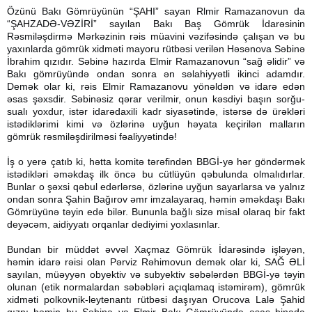
Özünü Bakı Gömrüyünün “ŞAHI” sayan Rlmir Ramazanovun da
“ŞAHZADƏ-VƏZİRİ” sayılan Bakı Baş Gömrük İdarəsinin
Rəsmiləşdirmə Mərkəzinin rəis müavini vəzifəsində çalışan və bu
yaxınlarda gömrük xidməti mayoru rütbəsi verilən Həsənova Səbinə
İbrahim qızıdır. Səbinə hazırda Elmir Ramazanovun “sağ əlidir” və
Bakı gömrüyündə ondan sonra ən səlahiyyətli ikinci adamdır.
Demək olar ki, rəis Elmir Ramazanovu yönəldən və idarə edən
əsas şəxsdir. Səbinəsiz qərar verilmir, onun kəsdiyi başın sorğu-
sualı yoxdur, istər idarədaxili kadr siyasətində, istərsə də ürəkləri
istədiklərimi kimi və özlərinə uyğun həyata keçirilən malların
gömrük rəsmiləşdirilməsi fəaliyyətində!
İş o yerə çatıb ki, hətta komitə tərəfindən BBGİ-yə hər göndərmək
istədikləri əməkdaş ilk öncə bu cütlüyün qəbulunda olmalıdırlar.
Bunlar o şəxsi qəbul edərlərsə, özlərinə uyğun sayarlarsa və yalnız
ondan sonra Şahin Bağırov əmr imzalayaraq, həmin əməkdaşı Bakı
Gömrüyünə təyin edə bilər. Bununla bağlı sizə misal olaraq bir fakt
deyəcəm, aidiyyatı orqanlar dediyimi yoxlasınlar.
Bundan bir müddət əvvəl Xaçmaz Gömrük İdarəsində işləyən,
həmin idarə rəisi olan Pərviz Rəhimovun demək olar ki, SAĞ ƏLİ
sayılan, müəyyən obyektiv və subyektiv səbələrdən BBGİ-yə təyin
olunan (etik normalardan səbəbləri açıqlamaq istəmirəm), gömrük
xidməti polkovnik-leytenantı rütbəsi daşıyan Orucova Lalə Şahid
qıznı həmin bu Səbinə və Elmir Bakı Gömrüyündə əsas binada