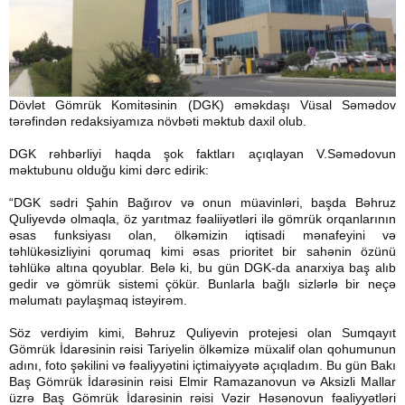
Dövlət Gömrük Komitəsinin (DGK) əməkdaşı Vüsal Səmədov
tərəfindən redaksiyamıza növbəti məktub daxil olub.
DGK rəhbərliyi haqda şok faktları açıqlayan V.Səmədovun
məktubunu olduğu kimi dərc edirik:
“DGK sədri Şahin Bağırov və onun müavinləri, başda Bəhruz
Quliyevdə olmaqla, öz yarıtmaz fəaliiyətləri ilə gömrük orqanlarının
əsas funksiyası olan, ölkəmizin iqtisadi mənafeyini və
təhlükəsizliyini qorumaq kimi əsas prioritet bir sahənin özünü
təhlükə altına qoyublar. Belə ki, bu gün DGK-da anarxiya baş alıb
gedir və gömrük sistemi çökür. Bunlarla bağlı sizlərlə bir neçə
məlumatı paylaşmaq istəyirəm.
Söz verdiyim kimi, Bəhruz Quliyevin protejesi olan Sumqayıt
Gömrük İdarəsinin rəisi Tariyelin ölkəmizə müxalif olan qohumunun
adını, foto şəkilini və fəaliyyətini içtimaiyyətə açıqladım. Bu gün Bakı
Baş Gömrük İdarəsinin rəisi Elmir Ramazanovun və Aksizli Mallar
üzrə Baş Gömrük İdarəsinin rəisi Vəzir Həsənovun fəaliyyətləri