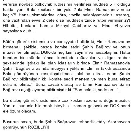
verərsə növbəti polkovnik rütbəsinin verilməsi müddəti 5 il olduğu
halda, yəni 9 ilə keçiləcək bir yolu 2 ilə Elmir Ramazanov necə
keçib?! Hansı xixmətlərinə görə, vəzifə səlahiyyətlərinizi aşaraq,
ona vaxtından əvvəl 2 dəfə qısa müddət ərzində rütbə vermisiniz?!
Əlbəttə, bunların hamısı Mikayıl Cabbarov və Elnur Əliyevin
sayəsində olub...
Bütün gömrük sisteminə və cəmiyyətə bəllidir ki, Elmir Ramazanov
birmənalı şəkildə, başda komitə sədri Şahin Bağırov və onun
müavinləri olmaqla, DGK-da heç kimi saymır və hesablaşmır. Hətta
bundan bir müddət öncə, komitədə müavinlər və digər rəhbər
şəxslərində iştirakı ilə olan iclasların birində Elmir Ramazanovla
Şahin Bağırov arasında müəyyən yüklərin Elmirin təkidi əsasında
Bakı gömrüyündə rəsmiləşdirilməsi tələbinə etiraz edən Şahin
Bağırov bildirmişdir ki: “komitə sədri mənəm və mən buna etiraz
edirəm, olmaz”. Buna cavab olaraq isə Elmir Ramazanov Şahin
Bağırovu aşağılayaraq bildirmişdir ki: “Sən hələ ki, sədrsən...”.
Bu dialoq gömrük sistemində çox kəskin rezonans doğurmuşdur.
Yəni o, bununla bildirmək istəyib ki, zaman gələcək və DGK sədri
elə özüm olacam.
Buyurun baxın, buda Şahin Bağırovun rəhbərlik etdiyi Azərbaycan
gömrüyünün RƏZİLLİYİ!