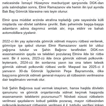
nəticəsində İsmayıl Hüseynov məcburiyyət qarşısında DGK-dan
yola salındıqdan sonra, Elmir Ramazanov elə həmin ilin iyul ayında
Bak Baş Gömrük İdarəsinə rəis təyin olunur.
Elmir qısa müddət ərzində ətrafına topladığı çətə sayəsində külli
miqdarda var-dövlət sahibinə çevrilir, Bakı şəhərində başqa-başqa
adamların adına daşınmız əmlak alır, inşa etdirir və bahalı
avtomobillərə yiyələnir.
2022-ci ilin yay aylarında gömrük xidməti mayoru rütbəsi verilərək,
gömrüyə işə qəbul olunan Elmir Ramazanov sanki bir ulduz
yağışına tutulur və Şahin Bağırov tərəfindən DGK-nın
əsasnaməsinin qayda və tələbləri pozularaq Elmirə ildə bir rütbə
verir. Bir il sonra, 2023-cü ildə öncə gömrük xidməti polkovnik-
leytenantı, 2024-cü ilin sonlarına yaxın isə ona tələm tələsik
gömrük xidməti polkovniki rütbəsi verilir. Məqsəd isə 2025-ci il
yanvarın 30-da Gömrük İşçilərinin Peşə Bayramında, ölkə
başçısına gömrük xidməti general-mayoru ali rütbəsinin verilməsinə
dair təqdimatını vermək olur.
İndi Şahin Bağırova sual vermək istəyirəm, hansə haqlda dövlətin
qanununu və gömrük orqanlarında xidmət keçmək haqqında
əsasnamənin tələblərini pozursunuz?! Növbəti xüsusi rütbələrin
verilməsi qaydalarını kobud şəkildə pozaraq, mayor rütbəsindən
polkovnik-leytenant rütbəsinin verilməsi 4 il, tutduğu vəzifəsi imkan