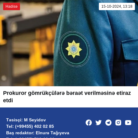
Hadisə
15-10-2024, 13:18
Prokuror gömrükçülərə bəraət verilməsinə etiraz
etdi
Təsisçi: M Seyidov
Tel: (+99455) 402 02 85
Baş redaktor: Elnurə Tağıyeva