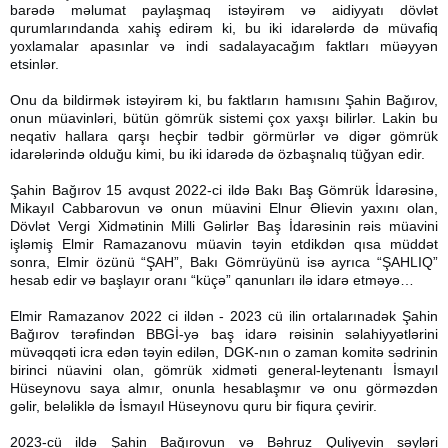
barədə məlumat paylaşmaq istəyirəm və aidiyyatı dövlət
qurumlarındanda xahiş edirəm ki, bu iki idarələrdə də müvafiq
yoxlamalar apasınlar və indi sadalayacağım faktları müəyyən
etsinlər.
Onu da bildirmək istəyirəm ki, bu faktların hamısını Şahin Bağırov,
onun müavinləri, bütün gömrük sistemi çox yaxşı bilirlər. Lakin bu
neqativ hallara qarşı heçbir tədbir görmürlər və digər gömrük
idarələrində olduğu kimi, bu iki idarədə də özbaşnalıq tüğyan edir.
Şahin Bağırov 15 avqust 2022-ci ildə Bakı Baş Gömrük İdarəsinə,
Mikayıl Cabbarovun və onun müavini Elnur Əlievin yaxını olan,
Dövlət Vergi Xidmətinin Milli Gəlirlər Baş İdarəsinin rəis müavini
işləmiş Elmir Ramazanovu müavin təyin etdikdən qısa müddət
sonra, Elmir özünü “ŞAH”, Bakı Gömrüyünü isə ayrıca “ŞAHLIQ”
hesab edir və başlayır oranı “küçə” qanunları ilə idarə etməyə…
Elmir Ramazanov 2022 ci ildən - 2023 cü ilin ortalarınadək Şahin
Bağırov tərəfindən BBGİ-yə baş idarə rəisinin səlahiyyətlərini
müvəqqəti icra edən təyin edilən, DGK-nın o zaman komitə sədrinin
birinci nüavini olan, gömrük xidməti general-leytenantı İsmayıl
Hüseynovu saya almır, onunla hesablaşmır və onu görməzdən
gəlir, beləliklə də İsmayıl Hüseynovu quru bir fiqura çevirir.
2023-cü ildə Şahin Bağırovun və Bəhruz Quliyevin səyləri