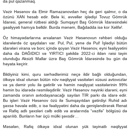
da pul qazanmaq.
Vəzir Həsənov da Elmir Ramazanovdan heç də geri qalmır, o da
özünü XAN hesab edir. Belə ki, əvvəllər işlədiyi Tovuz Gömrük
İdarəsi, general rütbəsi aldığı Sumqayıt Baş Gömrük İdarəsindəki
gəaliyyəti hamıya bəlldir. Burda mənəm, Bağdadda isə kor Xəlifə!.
Öz himayədarlarına arxalanan Vəzir Həsənovun rəhbəri olduğu
idarələrdə öz qaydaları var. Pul, Pul, yenə də Pul! İşlədiyi bütün
idarələri virana və borc içində qoyan Vəzir Həsənov, eyni fəaliyyətini
daha da DAĞIDICI və YIRTICI şəkildə 2022-ci ildən rəisi təyin
olunduğu Aksizli Mallar üzrə Baş Gömrük İdarəsində bu gün də
həyata keçirir.
Bildiyiniz kimi, quru sərhədlərimiz neçə ildir bağlı olduğundan,
ölkəyə idxal olunan bütün növ nəqliyyat vasitələri xüsusi avtovozlar
və ya dəmir yolu ilə gətirilir və həmin nəqliyyat vasitələrinin 99%
həmin bu idarədə rəsmiləşdirilir. Vəzir Həsənov nəyinki idarəni, eyni
zamanda oranın avtodayanacağı sayılan TİR parkı da idarə edir.
Bu işləri Vəzir Həsənov özü ilə Sumqayıtdan gətirdiyi Ruhid adı
şəxsə həvalə edib, o isə fəaliyyətini daha da genişləndirərək Renat
və Rafiq adlı şəxsləri cəlb edib və aralarında “vəzifə” bölgüsü də
aparılıb. Bunların hər üçü mülki şəxsdir…
Məsələn, Rafiq ölkəyə idxal olunan yük təyinatlı nəqliyyat