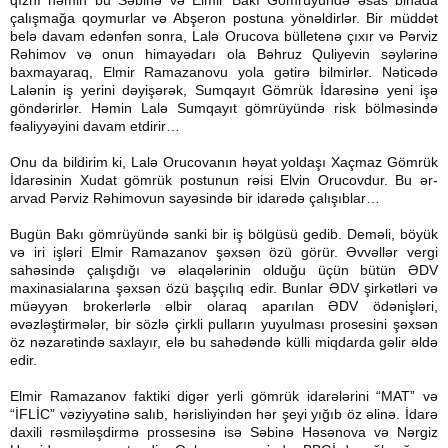
çalışmağa qoymurlar və Abşeron postuna yönəldirlər. Bir müddət
belə davam edənfən sonra, Lalə Orucova bülletenə çıxır və Pərviz
Rəhimov və onun himayədarı ola Bəhruz Quliyevin səylərinə
baxmayaraq, Elmir Ramazanovu yola gətirə bilmirlər. Nəticədə
Lalənin iş yerini dəyişərək, Sumqayıt Gömrük İdarəsinə yeni işə
göndərirlər. Həmin Lalə Sumqayıt gömrüyündə risk bölməsində
fəaliyyəyini davam etdirir…
Onu da bildirim ki, Lalə Orucovanın həyat yoldaşı Xaçmaz Gömrük
İdarəsinin Xudat gömrük postunun rəisi Elvin Orucovdur. Bu ər-
arvad Pərviz Rəhimovun sayəsində bir idarədə çalışıblar…
Bugün Bakı gömrüyündə sanki bir iş bölgüsü gedib. Deməli, böyük
və iri işləri Elmir Ramazanov şəxsən özü görür. Əvvəllər vergi
sahəsində çalışdığı və əlaqələrinin olduğu üçün bütün ƏDV
maxinasialarına şəxsən özü başçılıq edir. Bunlar ƏDV şirkətləri və
müəyyən brokerlərlə əlbir olaraq aparılan ƏDV ödənişləri,
əvəzləştirmələr, bir sözlə çirkli pulların yuyulması prosesini şəxsən
öz nəzarətində saxlayır, elə bu sahədəndə külli miqdarda gəlir əldə
edir.
Elmir Ramazanov faktiki digər yerli gömrük idarələrini “MAT” və
“İFLİC” vəziyyətinə salıb, hərisliyindən hər şeyi yığıb öz əlinə. İdarə
daxili rəsmiləşdirmə prossesinə isə Səbinə Həsənova və Nərgiz