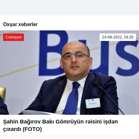
Oxşar xəbərlər
Cəmiyyət
24-08-2022, 19:29
Şahin Bağırov Bakı Gömrüyün rəisini işdən
çıxardı (FOTO)