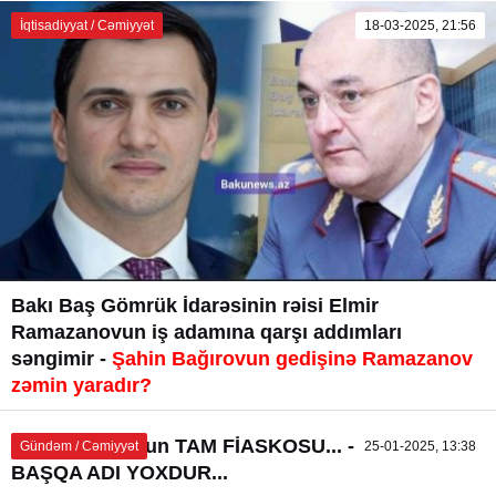
İqtisadiyyat / Cəmiyyət
18-03-2025, 21:56
Bakı Baş Gömrük İdarəsinin rəisi Elmir
Ramazanovun iş adamına qarşı addımları
səngimir -
Şahin Bağırovun gedişinə Ramazanov
zəmin yaradır?
Şahin Bağırovun TAM FİASKOSU... - BUNUN
Gündəm / Cəmiyyət
25-01-2025, 13:38
BAŞQA ADI YOXDUR...