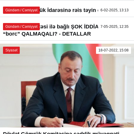
Balakən Gömrük İdarəsinə rəis təyin olundu
Gündəm / Cəmiyyət
6-02-2025, 13:13
Gömrük Komitəsi ilə bağlı ŞOK İDDİA: 97 min
Gündəm / Cəmiyyət
7-05-2025, 12:35
“borc” QALMAQALI? - DETALLAR
Siyasət
18-07-2022, 15:08
Dövlət Gömrük Komitəsinə sədrlik müvəqqəti