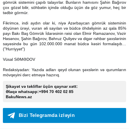
gömrük sistemini çapıb talayırlar. Bunların hamısını Şahin Bağırov
çox gözəl bilir, söhbətin içində olduğu üçün də göz yumur, heç bir
tədbir görmür.
Fikrimcə, indi aydın olar ki, niyə Azərbaycan gömrük sisteminin
döyünən ürəyi, vuran əli sayılan və büdcə öhdəliyinin az qala 85%
payı Bakı Baş Gömrük İdarəsinin rəisi olan Elmir Ramazanov, Vəzir
Həsənov, Şahin Bağırov, Bəhruz Quliyev və digər rəhbər şəxslərinin
sayəsində bu gün 102.000.000 manat büdcə kəsiri formalaşıb…
("Hurriyyet")
Vüsal SƏMƏDOV
Redaksiyadan: Yazıda adları qeyd olunan şəxslərin və qurumların
mövqeyini dərc etməyə hazırıq.
Şikayət və təkliflər üçün qaynar xətt:
Əlaqə whatsapp:+994 70 402 02 85
BakuNews.az
Bizi Telegramda izləyin