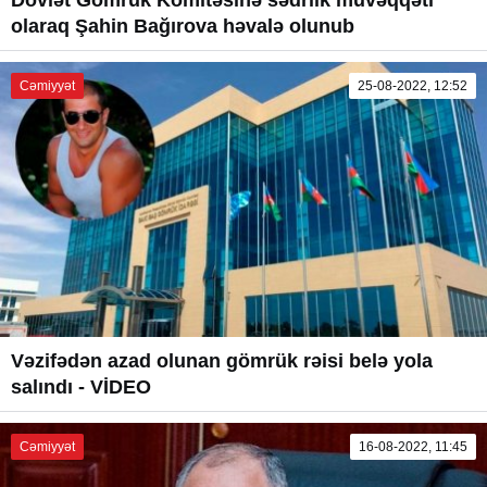
olaraq Şahin Bağırova həvalə olunub
Cəmiyyət
25-08-2022, 12:52
Vəzifədən azad olunan gömrük rəisi belə yola
salındı - VİDEO
Cəmiyyət
16-08-2022, 11:45