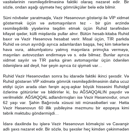
vasitələrinin rəsmiləşdirilməsinə faktiki olaraq nəzarət edir. Bir
sözlə, ondan aşağı qiymətə heç gömrükçülər belə edə bilmir.
Süni növbələr yaratmaqla, Vəzir Həsənovun göstərişi ilə VİP xidmət
göstərmək üçün və avtomaşınların tez - bir gün ərzində
rəsmiləşdirilib yiyələrinə təqdim etmək üçün Ruhid tərəfindən
kifayət qədər, külli miqdarda pullar alnır. Bütün hesab-kitaba Ruhid
baxır və Vəzir Həsənova hesabat verir. Misal üçün, TİR parkda
Ruhid və onun ayırdığı ayrıca adamlardan başqa, heç kim təkərlərə
hava vura, akkumlyatoru yatmış maşınlara primıçka verməyə,
maşınları avtovozdan endirməyə və s. edə bilməz. Bunlar ayrıca
xidmət sayılır və TİR parka girən avtomaşınlar üçün ödənilən
ödənişlərə aid deyil, hər şeyin ayrıca öz qiyməti var…
Ruhid Vəzir Həsənovdan sonra bu idarədə faktiki ikinci şəxsdir. Və
Ruhid göstərən VİP xidmətə gömrük rəsmiləşdirilməsinin daha ucuz
etdiyi üçün arada olan fərqin açıq-aşkar böyük hissəsini Ruhidgil
özlərinə götürürlər və bildirirlər ki, bu AĞSAQQALIN payıdır və
verilməlidir. AĞSAQQAL adlandırnıqları isə Vəzir Həsənovdur, onun
62 yaşı var. Şahin Bağırovla xüsusi isti münasibətləri var. Hətta
Vəzir Həsənovun 60 illik yubileyinə məzmunu bir epopeya kimi
təbrik məktubu göndərmişdi…
İdarə daxilində bu işlərə Vəzir Həsənovun köməkçisi və Cavanşir
adlı şəxs nəzarət edir. Bir sözlə, bu şəxslər heç kimdən çəkinmədən