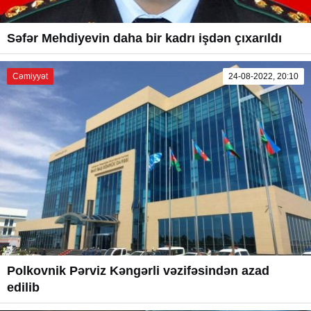
Səfər Mehdiyevin daha bir kadrı işdən çıxarıldı
Cəmiyyət
24-08-2022, 20:10
Polkovnik Pərviz Kəngərli vəzifəsindən azad
edilib