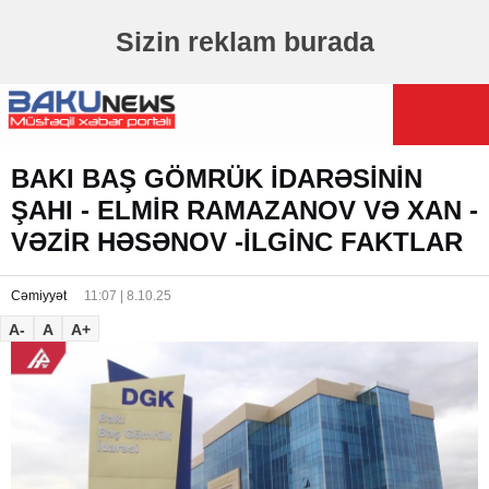
Sizin reklam burada
BAKI BAŞ GÖMRÜK İDARƏSİNİN
ŞAHI - ELMİR RAMAZANOV VƏ XAN -
VƏZİR HƏSƏNOV -İLGİNC FAKTLAR
Cəmiyyət
11:07 | 8.10.25
A-
A
A+