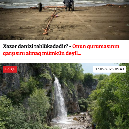
Xəzər dənizi təhlükədədir? -
Onun qurumasının
qarşısını almaq mümkün deyil...
Bölgə
17-05-2025, 09:49