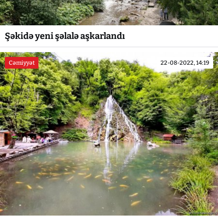
Şəkidə yeni şəlalə aşkarlandı
Cəmiyyət
22-08-2022, 14:19