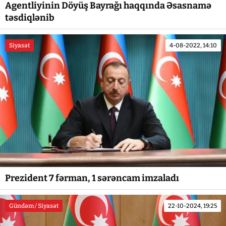
Agentliyinin Döyüş Bayrağı haqqında Əsasnamə
təsdiqlənib
Siyasət
4-08-2022, 14:10
Prezident 7 fərman, 1 sərəncam imzaladı
Gündəm / Siyasət
22-10-2024, 19:25