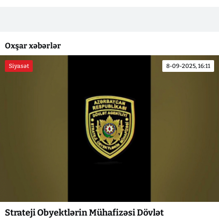
Oxşar xəbərlər
Siyasət
8-09-2025, 16:11
Strateji Obyektlərin Mühafizəsi Dövlət