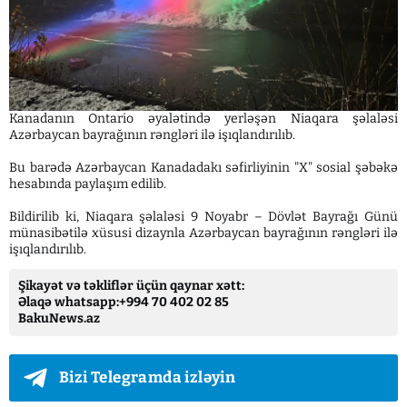
Kanadanın Ontario əyalətində yerləşən Niaqara şəlaləsi
Azərbaycan bayrağının rəngləri ilə işıqlandırılıb.
Bu barədə Azərbaycan Kanadadakı səfirliyinin "X" sosial şəbəkə
hesabında paylaşım edilib.
Bildirilib ki, Niaqara şəlaləsi 9 Noyabr – Dövlət Bayrağı Günü
münasibətilə xüsusi dizaynla Azərbaycan bayrağının rəngləri ilə
işıqlandırılıb.
Şikayət və təkliflər üçün qaynar xətt:
Əlaqə whatsapp:+994 70 402 02 85
BakuNews.az
Bizi Telegramda izləyin