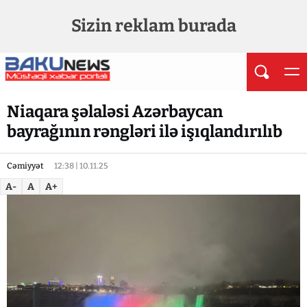
Sizin reklam burada
Niaqara şəlaləsi Azərbaycan
bayrağının rəngləri ilə işıqlandırılıb
Cəmiyyət
12:38 | 10.11.25
A-
A
A+