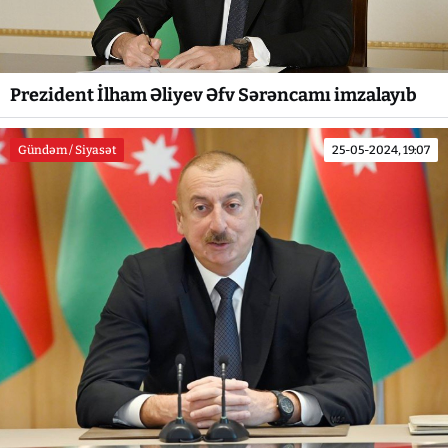
Prezident İlham Əliyev Əfv Sərəncamı imzalayıb
Gündəm / Siyasət
25-05-2024, 19:07