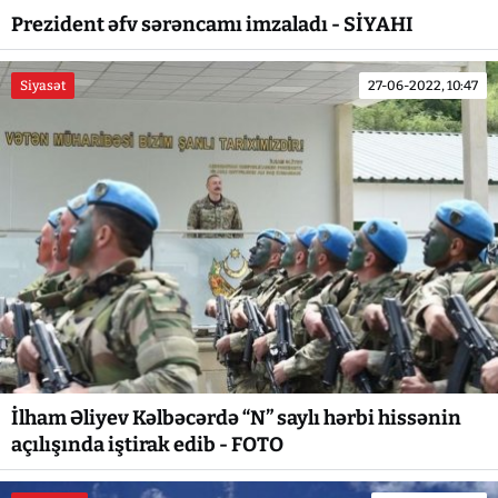
Prezident əfv sərəncamı imzaladı - SİYAHI
Siyasət
27-06-2022, 10:47
İlham Əliyev Kəlbəcərdə “N” saylı hərbi hissənin
açılışında iştirak edib - FOTO