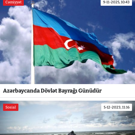
Cəmiyyət
9-11-2025, 10:43
Azərbaycanda Dövlət Bayrağı Günüdür
Sosial
5-12-2023, 11:16