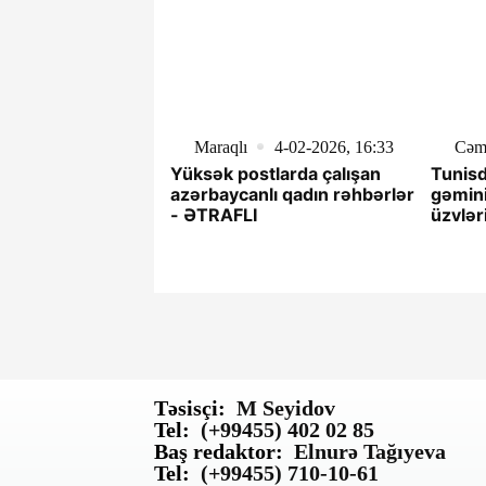
Maraqlı
4-02-2026, 16:33
Cəm
Yüksək postlarda çalışan
Tunis
azərbaycanlı qadın rəhbərlər
gəmini
- ƏTRAFLI
üzvlər
Təsisçi:
M Seyidov
Tel:
(+99455) 402 02 85
Baş redaktor:
Elnurə Tağıyeva
Tel:
(+99455) 710-10-61