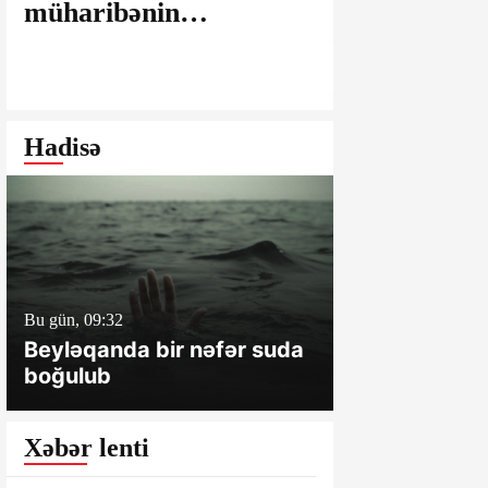
müharibənin
maşınlarda
yaralarının
edilir? – “
bağlanmasına şərait
istəyirsiniz
yaratmayan Dövlət
edin” deyən
Şəhərsalma və
iddialar
Hadisə
Arxitektura Komitəsi -
SAKİNLƏRDƏN
SENSASİON
İDDİALAR
Bu gün, 09:32
Dünən, 18:16
Beyləqanda bir nəfər suda
Hacıqabulda
boğulub
bir nəfər ölü
xəsarət alıb
Xəbər lenti