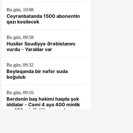
Bu gün, 10:08
Ceyranbatanda 1500 abonentin
qazı kəsiləcək
Bu gün, 09:58
Husilər Səudiyyə Ərəbistanını
vurdu - Yaralılar var
Bu gün, 09:32
Beyləqanda bir nəfər suda
boğulub
Bu gün, 09:16
Bərdənin baş həkimi haqda şok
iddialar - Cəmi 4 aya 400 minlik
ev, 150 minlik lüks maşın!
VİDEO
Bu gün, 08:59
Biləsuvarın bir sıra ərazilərində