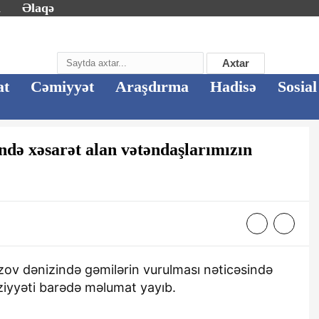
m
Əlaqə
Axtar
at
Cəmiyyət
Araşdırma
Hadisə
Sosial
ndə xəsarət alan vətəndaşlarımızın
Azov dənizində gəmilərin vurulması nəticəsində
ziyyəti barədə məlumat yayıb.