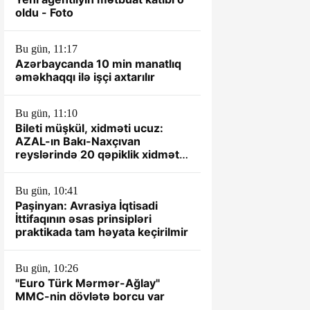
oldu - Foto
Bu gün, 11:17
Azərbaycanda 10 min manatlıq
əməkhaqqı ilə işçi axtarılır
Bu gün, 11:10
Bileti müşkül, xidməti ucuz:
AZAL-ın Bakı-Naxçıvan
reyslərində 20 qəpiklik xidmət
standartı-VİDEO
Bu gün, 10:41
Paşinyan: Avrasiya İqtisadi
İttifaqının əsas prinsipləri
praktikada tam həyata keçirilmir
Bu gün, 10:26
"Euro Türk Mərmər-Ağlay"
MMC-nin dövlətə borcu var