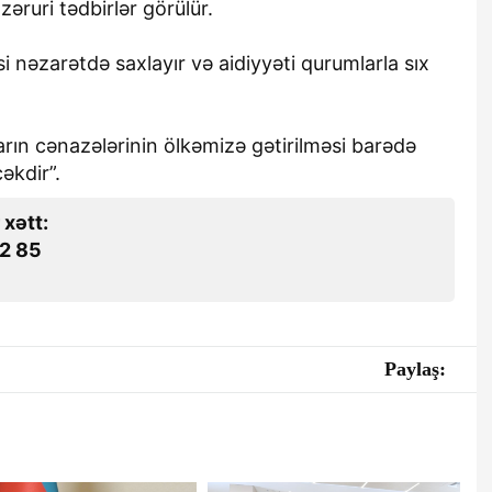
 zəruri tədbirlər görülür.
usi nəzarətdə saxlayır və aidiyyəti qurumlarla sıx
ların cənazələrinin ölkəmizə gətirilməsi barədə
əkdir”.
 xətt:
2 85
Paylaş: