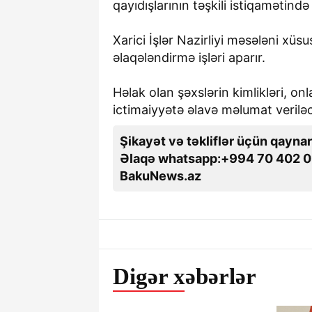
qayıdışlarının təşkili istiqamətində
Xarici İşlər Nazirliyi məsələni xüs
əlaqələndirmə işləri aparır.
Həlak olan şəxslərin kimlikləri, on
ictimaiyyətə əlavə məlumat veriləc
Şikayət və təkliflər üçün qaynar
Əlaqə whatsapp:+994 70 402 0
BakuNews.az
Digər xəbərlər