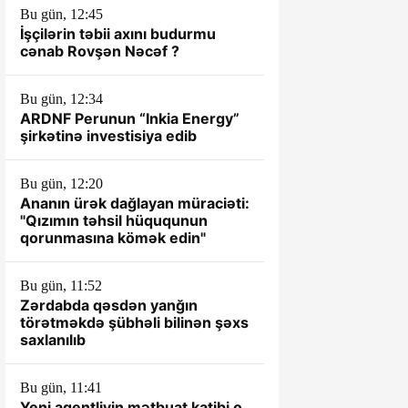
Bu gün, 12:45
İşçilərin təbii axını budurmu
cənab Rovşən Nəcəf ?
Bu gün, 12:34
ARDNF Perunun “Inkia Energy”
şirkətinə investisiya edib
Bu gün, 12:20
Ananın ürək dağlayan müraciəti:
"Qızımın təhsil hüququnun
qorunmasına kömək edin"
Bu gün, 11:52
Zərdabda qəsdən yanğın
törətməkdə şübhəli bilinən şəxs
saxlanılıb
Bu gün, 11:41
Yeni agentliyin mətbuat katibi o