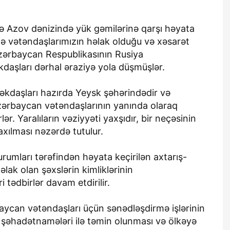
ndə Azov dənizində yük gəmilərinə qarşı həyata
ə vətəndaşlarımızın həlak olduğu və xəsarət
zərbaycan Respublikasının Rusiya
kdaşları dərhal əraziyə yola düşmüşlər.
məkdaşları hazırda Yeysk şəhərindədir və
Azərbaycan vətəndaşlarının yanında olaraq
ər. Yaralıların vəziyyəti yaxşıdır, bir neçəsinin
ılması nəzərdə tutulur.
urumları tərəfindən həyata keçirilən axtarış-
əlak olan şəxslərin kimliklərinin
 tədbirlər davam etdirilir.
aycan vətəndaşları üçün sənədləşdirmə işlərinin
ş şəhadətnamələri ilə təmin olunması və ölkəyə