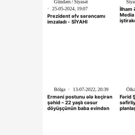
Gündəm / Siyasət
Siya
25-05-2024, 19:07
İlham 
Media
Prezident əfv sərəncamı
iştirak
imzaladı - SİYAHI
YENİL
Bölgə
13-07-2022, 20:39
Ölk
Erməni postunu ələ keçirən
Fərid 
şəhid – 22 yaşlı cəsur
səfirl
döyüşçünün baba evindən
planla
terror