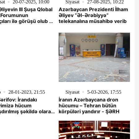
sət
20-07-2025, 10:00
Siyasət
27-08-2025, 10:22
Əliyevin III Şuşa Qlobal
Azərbaycan Prezidenti İlham
 Forumunun
Əliyev “Əl-Ərəbiyyə”
çıları ilə görüşü olub -
telekanalına müsahibə verib
ƏNİB
ə
28-01-2023, 21:55
Siyasət
5-03-2026, 17:55
Şərifov: İrandakı
İranın Azərbaycana dron
iyimizə hücum
hücumu – Tehran bütün
şdırılmış şəkildə olaraq
körpüləri yandırır - ŞƏRH
 aktıdır - VİDEOFAKT