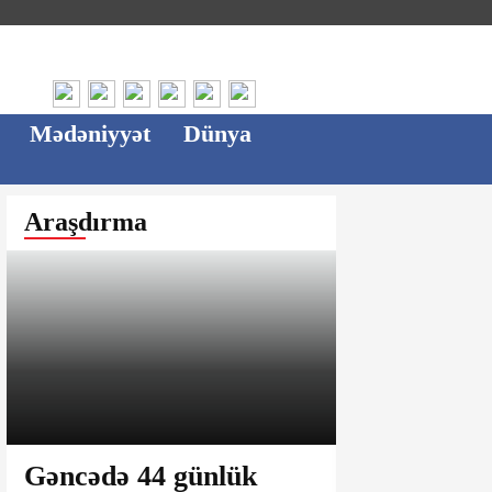
Mədəniyyət
Dünya
Araşdırma
Gəncədə 44 günlük
Ağsu bazar