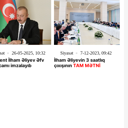
sət
26-05-2025, 10:32
Siyasət
7-12-2023, 09:42
ent İlham Əliyev Əfv
İlham Əliyevin 3 saatlıq
amı imzalayıb
çıxışının
TAM MƏTNİ