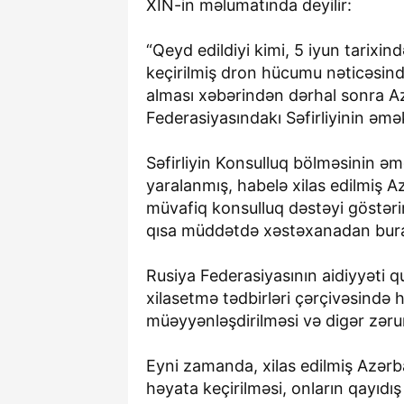
XİN-in məlumatında deyilir:
“Qeyd edildiyi kimi, 5 iyun tarixi
keçirilmiş dron hücumu nəticəsind
alması xəbərindən dərhal sonra A
Federasiyasındakı Səfirliyinin əmə
Səfirliyin Konsulluq bölməsinin ə
yaralanmış, habelə xilas edilmiş 
müvafiq konsulluq dəstəyi göstərirl
qısa müddətdə xəstəxanadan burax
Rusiya Federasiyasının aidiyyəti q
xilasetmə tədbirləri çərçivəsində h
müəyyənləşdirilməsi və digər zəruri
Eyni zamanda, xilas edilmiş Azərb
həyata keçirilməsi, onların qayıdı