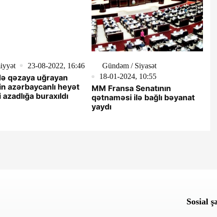
iyyət
23-08-2022, 16:46
Gündəm / Siyasət
18-01-2024, 10:55
də qəzaya uğrayan
n azərbaycanlı heyət
MM Fransa Senatının
i azadlığa buraxıldı
qətnaməsi ilə bağlı bəyanat
yaydı
Sosial ş