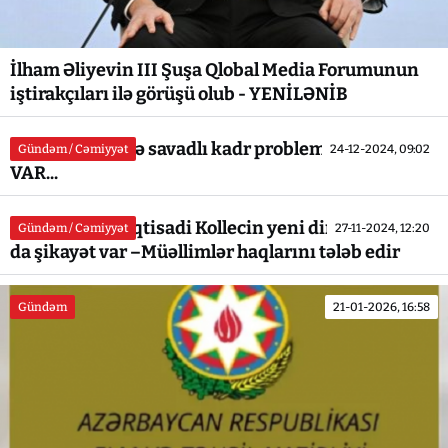
İlham Əliyevin III Şuşa Qlobal Media Forumunun
iştirakçıları ilə görüşü olub - YENİLƏNİB
Lerik təhsilində savadlı kadr problemi - İTTİHAM
Gündəm / Cəmiyyət
24-12-2024, 09:02
VAR...
Tovuz Sosial- İqtisadi Kollecin yeni direktorundan
Gündəm / Cəmiyyət
27-11-2024, 12:20
da şikayət var –Müəllimlər haqlarını tələb edir
Gündəm
21-01-2026, 16:58