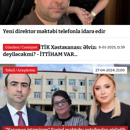
Yeni direktor məktəbi telefonla idarə edir
Respublika KRİTİK Xəstəxanası: Əlvizə `ƏLVİDA`
Gündəm / Cəmiyyət
8-01-2025, 11:39
deyiləcəkmi? - İTTİHAM VAR...
Təhsil / Araşdırma
27-04-2024, 21:00