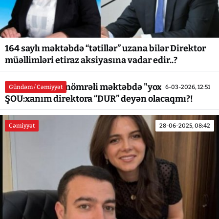
164 saylı məktəbdə “tətillər” uzana bilər Direktor
müəllimləri etiraz aksiyasına vadar edir..?
Yevlax şəhər 7 nömrəli məktəbdə "yoxlama" adlı
Gündəm / Cəmiyyət
6-03-2026, 12:51
ŞOU:xanım direktora “DUR” deyən olacaqmı?!
Cəmiyyət
28-06-2025, 08:42