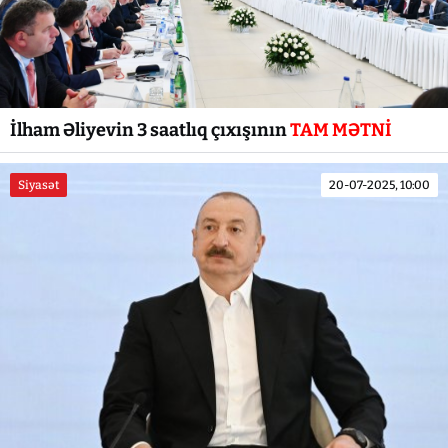
İlham Əliyevin 3 saatlıq çıxışının
TAM MƏTNİ
Siyasət
20-07-2025, 10:00