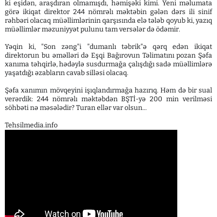
ki eşidən, araşdıran olmamışdı, həmişəki kimi. Yeni məlumata
görə ikiqat direktor 244 nömrəlı məktəbin gələn dərs ili sinif
rəhbəri olacaq müəllimlərinin qarşısında elə tələb qoyub ki, yazıq
müəllimlər məzuniyyət pulunu tam versələr də ödəmir.
Yəqin ki, "Son zəng"i "dumanlı təbrik"ə qərq edən ikiqat
direktorun bu əməlləri də Eşqi Bağırovun Təlimatını pozan Şəfa
xanıma təhqirlə, hədəylə susdurmağa çalışdığı sadə müəllimlərə
yaşatdığı əzabların cavab silləsi olacaq.
Şəfa xanımın mövqeyini işıqlandırmağa hazırıq. Həm də bir sual
verərdik: 244 nömrəlı məktəbdən BŞTİ-yə 200 min verilməsi
söhbəti nə məsələdir? Turan ellər var olsun...
Tehsilmedia.info