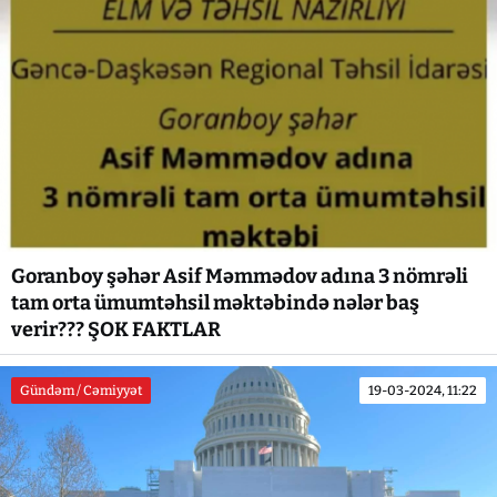
Goranboy şəhər Asif Məmmədov adına 3 nömrəli
tam orta ümumtəhsil məktəbində nələr baş
verir??? ŞOK FAKTLAR
Gündəm / Cəmiyyət
19-03-2024, 11:22