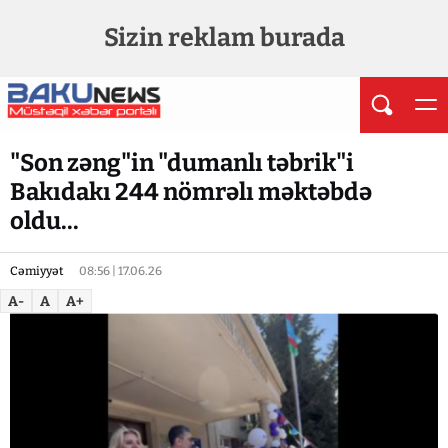
Sizin reklam burada
"Son zəng"in "dumanlı təbrik"i
Bakıdakı 244 nömrəlı məktəbdə
oldu...
Cəmiyyət
08:56 | 17.06.26
A-
A
A+