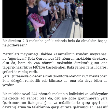
Bir direktor 2-3 məktəbə şeflik edəndə belə də olmalıdır. Başqa
nə gözləyəsən?
Məzunları meyxanaçı Ələkbər Yasamallının uyudan meyxanası
ilə "uğurlayan" Şəfa Qurbanova 135 nömrəlı məktəbin direktoru
olsa da, həm də 244 nömrəlı məktəbin direktorluğunu ona
tapşırıb nazirlik və MÜTDA başbilənləri. Bakı Şəhəri Təhsil İdarəsi
şefləri də razılıq verib.
Şəfa Qurbanova o qədər arxalı direktorlardandır ki, 2 məktəbdən
1-nə düzgün rəhbərlik edə bilməsə də, ona söz deyə bilən də
yoxdur.
Bir müddət əvvəl 244 nömrəlı məktəbin kollektivi və valideynlər
məktəbdə adı rəhbər olsa da, özü isə gözə görünməyən Şəfa
Qurbanovanın özbaşınalığına və müəllimlərlə qarşı qeyri-etik
davranışlarına və tələblərinə qarşı etiraza qalxmışdılar. Təəssüf