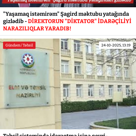
"Yaşamaq istəmirəm" Şagird məktubu yatağında
gizlədib -
DİREKTORUN "DİKTATOR" İDARƏÇİLİYİ
NARAZILIQLAR YARADIB!
Gündəm / Təhsil
24-10-2025, 13:19
Təhsil sistemində idarəetmə işinə qeyri-