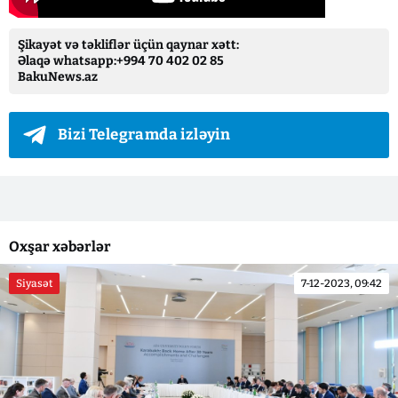
Şikayət və təkliflər üçün qaynar xətt:
Əlaqə whatsapp:+994 70 402 02 85
BakuNews.az
Bizi Telegramda izləyin
Oxşar xəbərlər
Siyasət
7-12-2023, 09:42