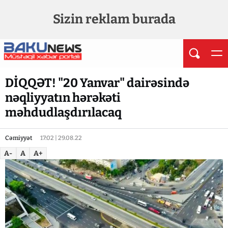
Sizin reklam burada
DİQQƏT! "20 Yanvar" dairəsində
nəqliyyatın hərəkəti
məhdudlaşdırılacaq
Cəmiyyət
17:02 | 29.08.22
A-
A
A+