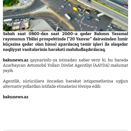
Sabah saat 08:00-dan saat 20:00–a qədər Bakının Yasamal
rayonunun Tbilisi prospektində ("20 Yanvar" dairəsindən İzmir
küçəsinə qədər olan hissə) aparılacaq təmir işləri ilə əlaqədar
nəqliyyat vasitələrinin hərəkəti məhdudlaşdırılacaq.
bakunews.az
qaynarinfo-ya istinadən xəbər verir ki, bu barədə
Azərbaycan Avtomobil Yolları Dövlət Agentliyi (AAYDA) məlumat
yayıb.
Agentlik, sürücülərə öncədən hərəkət istiqamətlərinə uyğun
alternativ yollardan istifadə etmələrini tövsiyə edib.
bakunews.az