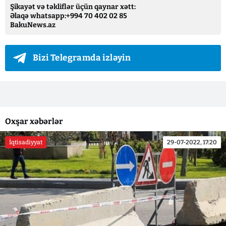
Şikayət və təkliflər üçün qaynar xətt:
Əlaqə whatsapp:+994 70 402 02 85
BakuNews.az
Bizi Telegramda izləyin
Oxşar xəbərlər
İqtisadiyyat
29-07-2022, 17:20