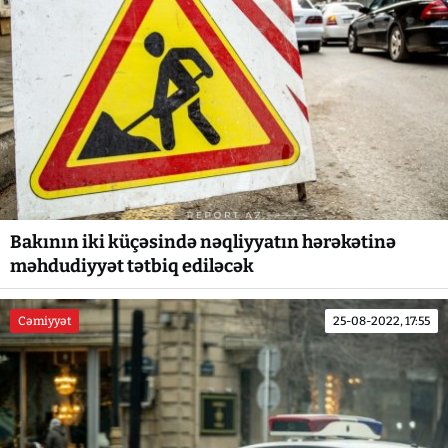
Bakının iki küçəsində nəqliyyatın hərəkətinə
məhdudiyyət tətbiq ediləcək
Cəmiyyət
25-08-2022, 17:55