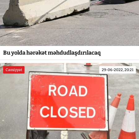
Bu yolda hərəkət məhdudlaşdırılacaq
Cəmiyyət
29-06-2022, 20:21