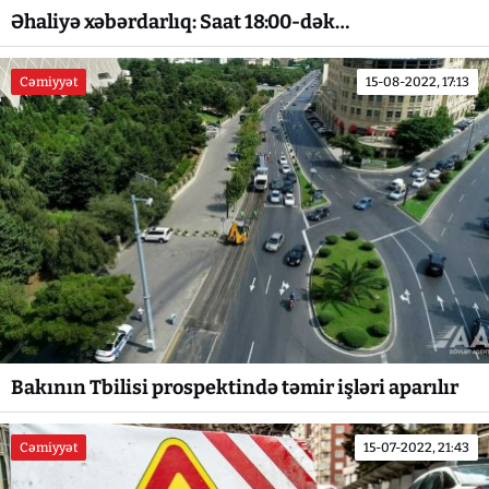
Əhaliyə xəbərdarlıq: Saat 18:00-dək…
Cəmiyyət
15-08-2022, 17:13
Bakının Tbilisi prospektində təmir işləri aparılır
Cəmiyyət
15-07-2022, 21:43