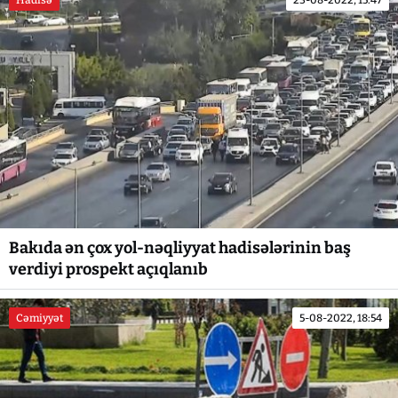
Bakıda ən çox yol-nəqliyyat hadisələrinin baş
verdiyi prospekt açıqlanıb
Cəmiyyət
5-08-2022, 18:54