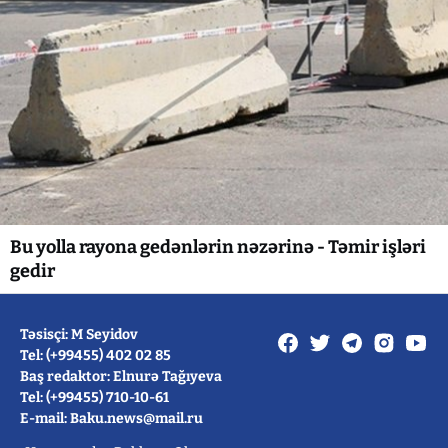
Bu yolla rayona gedənlərin nəzərinə - Təmir işləri
gedir
Təsisçi: M Seyidov
Tel: (+99455) 402 02 85
Baş redaktor: Elnurə Tağıyeva
Tel: (+99455) 710-10-61
E-mail: Baku.news@mail.ru