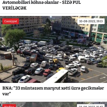
Avtomobilləri köhnə olanlar - SİZƏ PUL
VERİLƏCƏK
Cəmiyyət
10-08-2022, 19:13
BNA: "33 müntəzəm marşrut xətti üzrə gecikmələr
var"
Hadisə
23-08-2022, 15:47