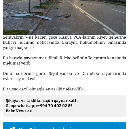
Sentyabrın 7-nə keçən gecə Rusiya PUA-larının Kiyev şəhərinə
kütləvi hücumu nəticəsində Ukrayna hökumətinin binasında
yanğın baş verib.
Bu barədə paytaxt meri Vitali Kliçko özünün Telegram kanalında
məlumat verib.
Onun sözlərinə görə, Svyatoşinski və Darnitski rayonlarında
evlərə ziyan dəyib.
Bir uşaq daxil olmaqla ən azı iki nəfər ölüb.
Şikayət və təkliflər üçün qaynar xətt:
Əlaqə whatsapp:+994 70 402 02 85
BakuNews.az