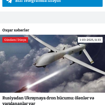
Bizi Telegramda izləyin
Oxşar xəbərlər
Gündəm / Dünya
1-03-2025, 11:33
Rusiyadan Ukraynaya dron hücumu: ölənlər və
yaralananlar var