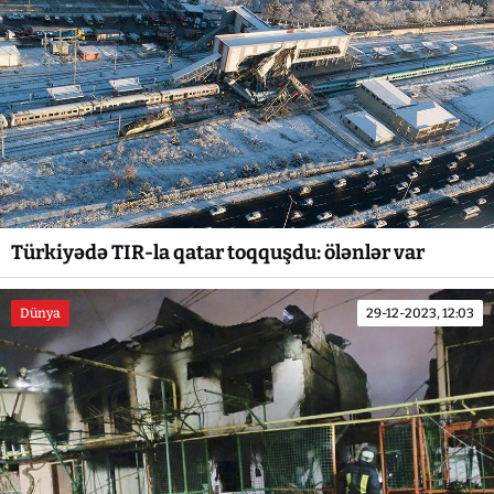
Türkiyədə TIR-la qatar toqquşdu: ölənlər var
Dünya
29-12-2023, 12:03