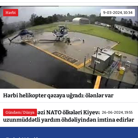
Hərbi
9-03-2024, 10:34
Hərbi helikopter qəzaya uğradı: ölənlər var
Bloomberg: Bəzi NATO ölkələri Kiyevə
Gündəm / Dünya
26-06-2024, 19:55
uzunmüddətli yardım öhdəliyindən imtina edirlər