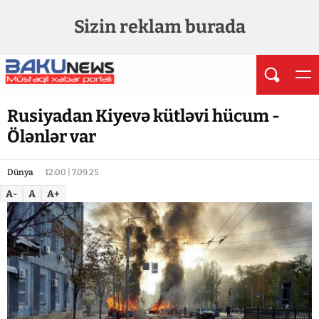
Sizin reklam burada
Rusiyadan Kiyevə kütləvi hücum -
Ölənlər var
Dünya
12:00 | 7.09.25
A-
A
A+