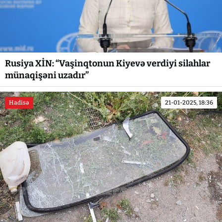
Rusiya XİN: “Vaşinqtonun Kiyevə verdiyi silahlar
münaqişəni uzadır”
Hadisə
21-01-2025, 18:36