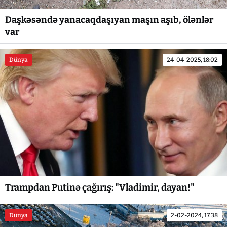
Daşkəsəndə yanacaqdaşıyan maşın aşıb, ölənlər
var
Dünya
24-04-2025, 18:02
Trampdan Putinə çağırış: "Vladimir, dayan!"
Dünya
2-02-2024, 17:38