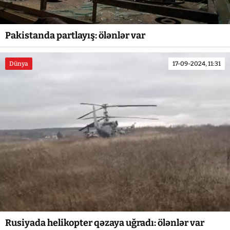
Pakistanda partlayış: ölənlər var
Dünya
17-09-2024, 11:31
Rusiyada helikopter qəzaya uğradı: ölənlər var