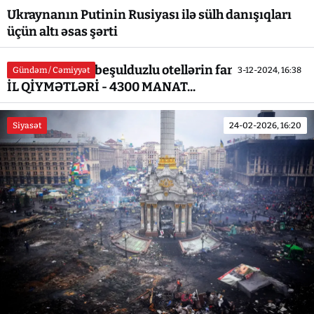
Ukraynanın Putinin Rusiyası ilə sülh danışıqları
üçün altı əsas şərti
Azərbaycanda beşulduzlu otellərin fantastik YENİ
Gündəm / Cəmiyyət
3-12-2024, 16:38
İL QİYMƏTLƏRİ - 4300 MANAT...
Siyasət
24-02-2026, 16:20