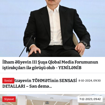
İlham Əliyevin III Şuşa Qlobal Media Forumunun
iştirakçıları ilə görüşü olub - YENİLƏNİB
Baba Rzayevin TÖHMƏTinin SENSASİON
Sosial
8-10-2024, 09:30
DETALLARI – Sən demə...
Siyasət
7-12-2023, 09:42