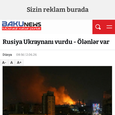
Sizin reklam burada
Rusiya Ukraynanı vurdu - Ölənlər var
Dünya
08:56 | 2.06.26
A-
A
A+