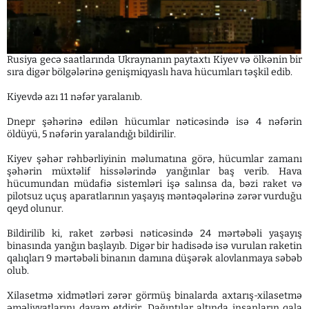
Rusiya gecə saatlarında Ukraynanın paytaxtı Kiyev və ölkənin bir
sıra digər bölgələrinə genişmiqyaslı hava hücumları təşkil edib.
Kiyevdə azı 11 nəfər yaralanıb.
Dnepr şəhərinə edilən hücumlar nəticəsində isə 4 nəfərin
öldüyü, 5 nəfərin yaralandığı bildirilir.
Kiyev şəhər rəhbərliyinin məlumatına görə, hücumlar zamanı
şəhərin müxtəlif hissələrində yanğınlar baş verib. Hava
hücumundan müdafiə sistemləri işə salınsa da, bəzi raket və
pilotsuz uçuş aparatlarının yaşayış məntəqələrinə zərər vurduğu
qeyd olunur.
Bildirilib ki, raket zərbəsi nəticəsində 24 mərtəbəli yaşayış
binasında yanğın başlayıb. Digər bir hadisədə isə vurulan raketin
qalıqları 9 mərtəbəli binanın damına düşərək alovlanmaya səbəb
olub.
Xilasetmə xidmətləri zərər görmüş binalarda axtarış-xilasetmə
əməliyyatlarını davam etdirir. Dağıntılar altında insanların qala