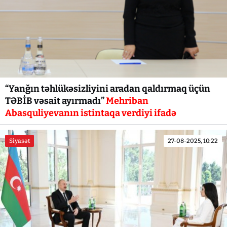
“Yanğın təhlükəsizliyini aradan qaldırmaq üçün
TƏBİB vəsait ayırmadı”
Mehriban
Abasquliyevanın istintaqa verdiyi ifadə
Siyasət
27-08-2025, 10:22