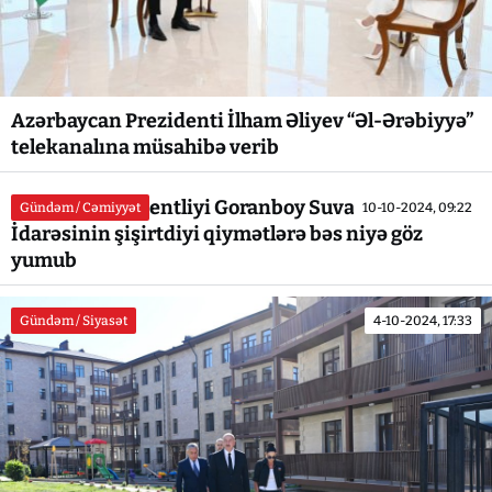
Azərbaycan Prezidenti İlham Əliyev “Əl-Ərəbiyyə”
telekanalına müsahibə verib
Antiinhisar Agentliyi Goranboy Suvarma
Gündəm / Cəmiyyət
10-10-2024, 09:22
İdarəsinin şişirtdiyi qiymətlərə bəs niyə göz
yumub
Gündəm / Siyasət
4-10-2024, 17:33