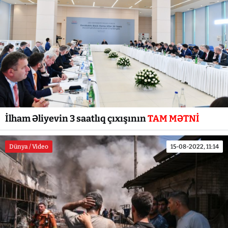
İlham Əliyevin 3 saatlıq çıxışının
TAM MƏTNİ
Dünya / Video
15-08-2022, 11:14