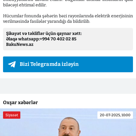
biləcəyi ehtimal edilir.
Hücumlar fonunda şəhərin bəzi rayonlarında elektrik enerjisinin
verilməsində fasilələr yarandığı da bildirilib.
Şikayət və təkliflər üçün qaynar xətt:
Əlaqə whatsapp:+994 70 402 02 85
BakuNews.az
Bizi Telegramda izləyin
Oxşar xəbərlər
Siyasət
20-07-2025, 10:00