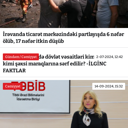
İrəvanda ticarət mərkəzindəki partlayışda 6 nəfər
ölüb, 17 nəfər itkin düşüb
"AZƏRENERJİ"də dövlət vəsaitləri kimlərin nə
Gündəm / Cəmiyyət
2-07-2024, 12:42
kimi şəxsi maraqlarına sərf edilir? -İLGİNC
FAKTLAR
Cəmiyyət
14-09-2024, 15:32