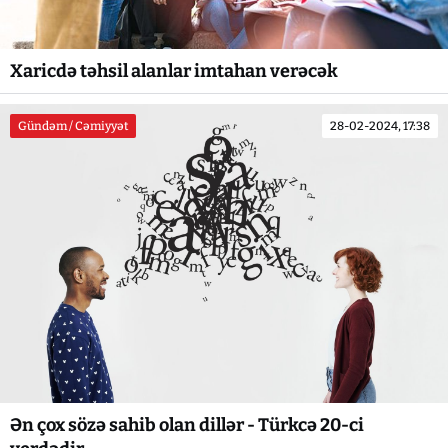
Xaricdə təhsil alanlar imtahan verəcək
Gündəm / Cəmiyyət
28-02-2024, 17:38
Ən çox sözə sahib olan dillər - Türkcə 20-ci