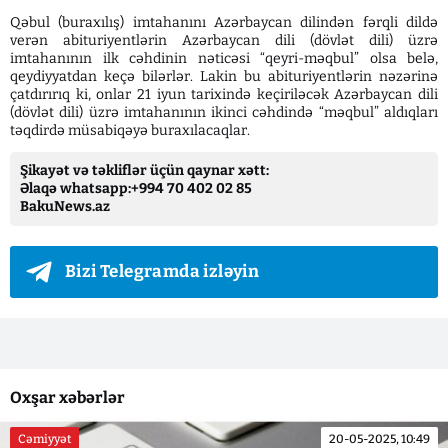
Qəbul (buraxılış) imtahanını Azərbaycan dilindən fərqli dildə
verən abituriyentlərin Azərbaycan dili (dövlət dili) üzrə
imtahanının ilk cəhdinin nəticəsi “qeyri-məqbul” olsa belə,
qeydiyyatdan keçə bilərlər. Lakin bu abituriyentlərin nəzərinə
çatdırırıq ki, onlar 21 iyun tarixində keçiriləcək Azərbaycan dili
(dövlət dili) üzrə imtahanının ikinci cəhdində “məqbul” aldıqları
təqdirdə müsabiqəyə buraxılacaqlar.
Şikayət və təkliflər üçün qaynar xətt:
Əlaqə whatsapp:+994 70 402 02 85
BakuNews.az
Bizi Telegramda izləyin
Oxşar xəbərlər
Cəmiyyət
20-05-2025, 10:49