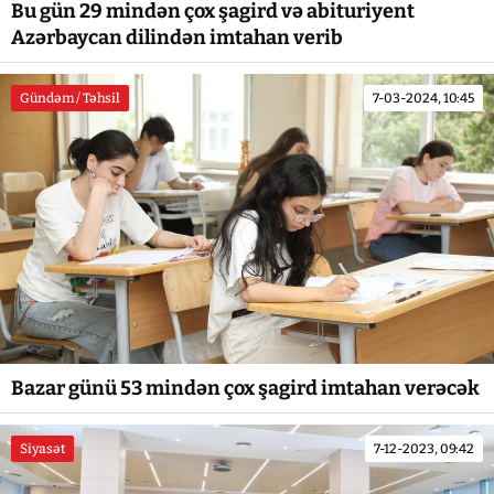
Bu gün 29 mindən çox şagird və abituriyent
Azərbaycan dilindən imtahan verib
Gündəm / Təhsil
7-03-2024, 10:45
Bazar günü 53 mindən çox şagird imtahan verəcək
Siyasət
7-12-2023, 09:42