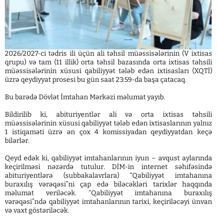
2026/2027-ci tədris ili üçün ali təhsil müəssisələrinin (V ixtisas
qrupu) və tam (11 illik) orta təhsil bazasında orta ixtisas təhsili
müəssisələrinin xüsusi qabiliyyət tələb edən ixtisasları (XQTİ)
üzrə qeydiyyat prosesi bu gün saat 23:59-da başa çatacaq.
Bu barədə Dövlət İmtahan Mərkəzi məlumat yayıb.
Bildirilib ki, abituriyentlər ali və orta ixtisas təhsili
müəssisələrinin xüsusi qabiliyyət tələb edən ixtisaslarının yalnız
1 istiqaməti üzrə ən çox 4 komissiyadan qeydiyyatdan keçə
bilərlər.
Qeyd edək ki, qabiliyyət imtahanlarının iyun – avqust aylarında
keçirilməsi nəzərdə tutulur. DİM-in internet səhifəsində
abituriyentlərə (subbakalavrlara) “Qabiliyyət imtahanına
buraxılış vərəqəsi”ni çap edə biləcəkləri tarixlər haqqında
məlumat veriləcək. “Qabiliyyət imtahanına buraxılış
vərəqəsi”ndə qabiliyyət imtahanlarının tarixi, keçiriləcəyi ünvan
və vaxt göstəriləcək.