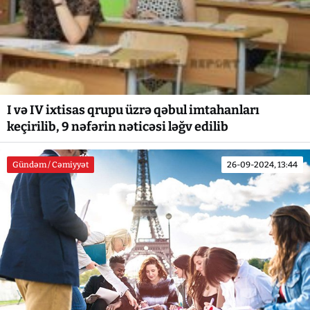
I və IV ixtisas qrupu üzrə qəbul imtahanları
keçirilib, 9 nəfərin nəticəsi ləğv edilib
Gündəm / Cəmiyyət
26-09-2024, 13:44