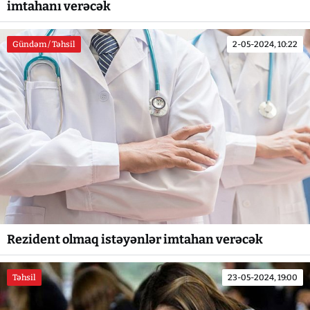
imtahanı verəcək
Gündəm / Təhsil
2-05-2024, 10:22
Rezident olmaq istəyənlər imtahan verəcək
Təhsil
23-05-2024, 19:00