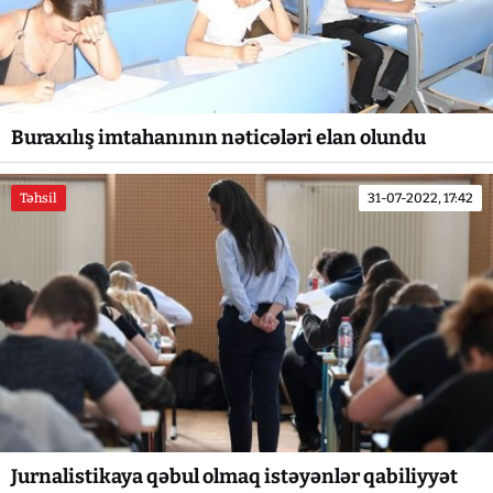
Buraxılış imtahanının nəticələri elan olundu
Təhsil
31-07-2022, 17:42
Jurnalistikaya qəbul olmaq istəyənlər qabiliyyət