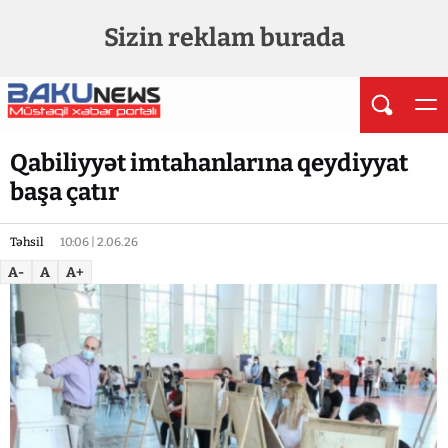
Sizin reklam burada
Qabiliyyət imtahanlarına qeydiyyat
başa çatır
Təhsil
10:06 | 2.06.26
A-
A
A+