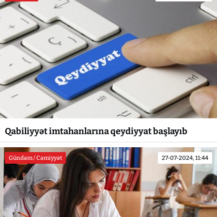
Qabiliyyət imtahanlarına qeydiyyat başlayıb
Gündəm / Cəmiyyət
27-07-2024, 11:44