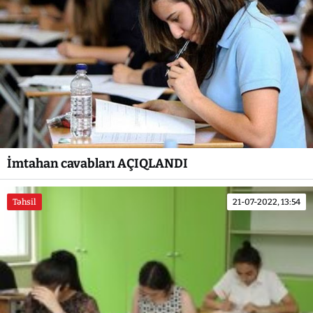
İmtahan cavabları AÇIQLANDI
Təhsil
21-07-2022, 13:54