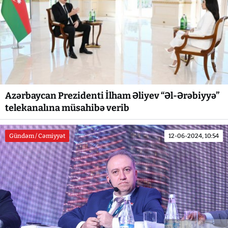
Azərbaycan Prezidenti İlham Əliyev “Əl-Ərəbiyyə”
telekanalına müsahibə verib
Gündəm / Cəmiyyət
12-06-2024, 10:54