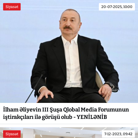
Siyasət
20-07-2025, 10:00
İlham Əliyevin III Şuşa Qlobal Media Forumunun
iştirakçıları ilə görüşü olub - YENİLƏNİB
Siyasət
7-12-2023, 09:42