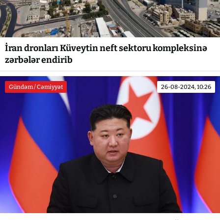
İran dronları Küveytin neft sektoru kompleksinə
zərbələr endirib
Gündəm / Cəmiyyət
26-08-2024, 10:26