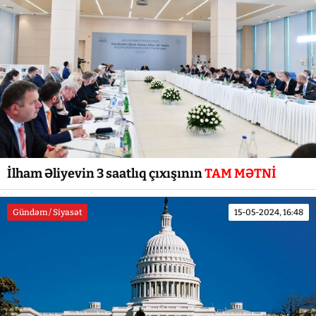
İlham Əliyevin 3 saatlıq çıxışının
TAM MƏTNİ
Gündəm / Siyasət
15-05-2024, 16:48