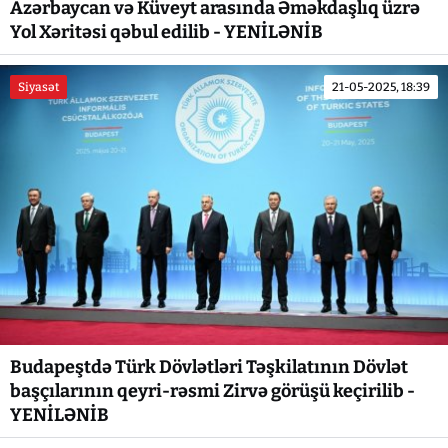
Azərbaycan və Küveyt arasında Əməkdaşlıq üzrə
Yol Xəritəsi qəbul edilib - YENİLƏNİB
Siyasət
21-05-2025, 18:39
Budapeştdə Türk Dövlətləri Təşkilatının Dövlət
başçılarının qeyri-rəsmi Zirvə görüşü keçirilib -
YENİLƏNİB