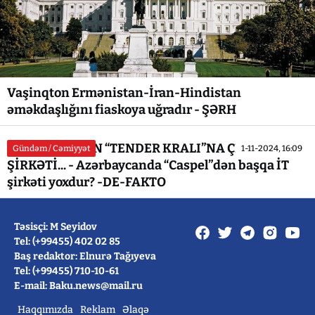
Vaşinqton Ermənistan-İran-Hindistan
əməkdaşlığını fiaskoya uğradır - ŞƏRH
SABİQ NAZİRİN “TENDER KRALI”NA ÇEVRİLƏN
Gündəm / Cəmiyyət
1-11-2024, 16:09
ŞİRKƏTİ... - Azərbaycanda “Caspel”dən başqa İT
şirkəti yoxdur? -DE-FAKTO
Təsisçi: M Seyidov
Tel: (+99455) 402 02 85
Baş redaktor: Elnurə Tağıyeva
Tel: (+99455) 710-10-61
E-mail: Baku.news@mail.ru
Haqqımızda
Reklam
Əlaqə