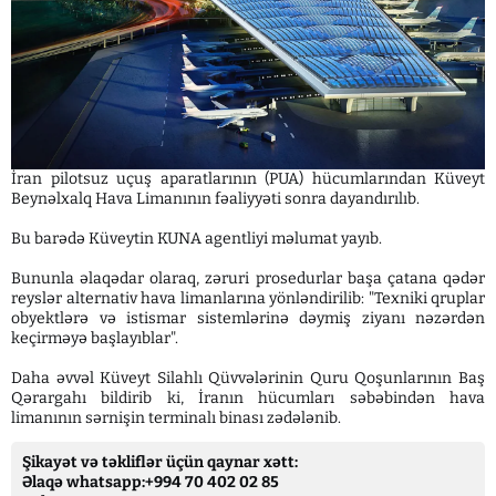
İran pilotsuz uçuş aparatlarının (PUA) hücumlarından Küveyt
Beynəlxalq Hava Limanının fəaliyyəti sonra dayandırılıb.
Bu barədə Küveytin KUNA agentliyi məlumat yayıb.
Bununla əlaqədar olaraq, zəruri prosedurlar başa çatana qədər
reyslər alternativ hava limanlarına yönləndirilib: "Texniki qruplar
obyektlərə və istismar sistemlərinə dəymiş ziyanı nəzərdən
keçirməyə başlayıblar".
Daha əvvəl Küveyt Silahlı Qüvvələrinin Quru Qoşunlarının Baş
Qərargahı bildirib ki, İranın hücumları səbəbindən hava
limanının sərnişin terminalı binası zədələnib.
Şikayət və təkliflər üçün qaynar xətt:
Əlaqə whatsapp:+994 70 402 02 85