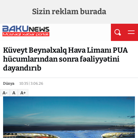
Sizin reklam burada
Küveyt Beynəlxalq Hava Limanı PUA
hücumlarından sonra fəaliyyətini
dayandırıb
Dünya
10:35 | 3.06.26
A-
A
A+