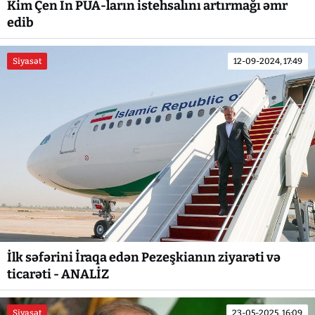
Kim Çen In PUA-ların istehsalını artırmağı əmr
edib
Siyasət
12-09-2024, 17:49
İlk səfərini İraqa edən Pezeşkianın ziyarəti və
ticarəti - ANALİZ
Siyasət
23-05-2025, 16:09