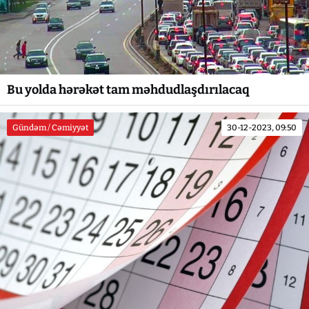
Bu yolda hərəkət tam məhdudlaşdırılacaq
Gündəm / Cəmiyyət
30-12-2023, 09:50