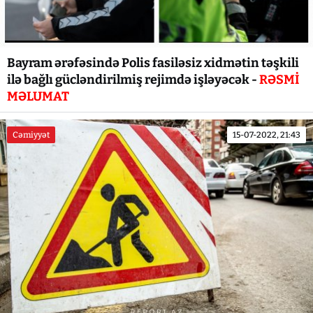
Bayram ərəfəsində Polis fasiləsiz xidmətin təşkili
ilə bağlı gücləndirilmiş rejimdə işləyəcək -
RƏSMİ
MƏLUMAT
Cəmiyyət
15-07-2022, 21:43