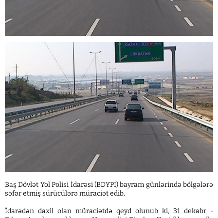
Baş Dövlət Yol Polisi İdarəsi (BDYPİ) bayram günlərində bölgələrə
səfər etmiş sürücülərə müraciət edib.
İdarədən daxil olan müraciətdə qeyd olunub ki, 31 dekabr -