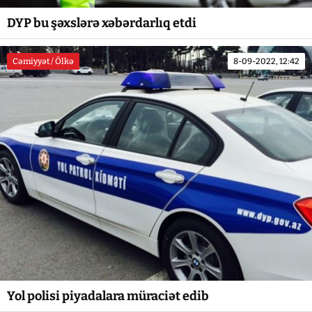
DYP bu şəxslərə xəbərdarlıq etdi
Cəmiyyət / Ölkə
8-09-2022, 12:42
Yol polisi piyadalara müraciət edib