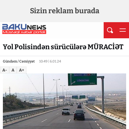
Sizin reklam burada
Yol Polisindən sürücülərə MÜRACİƏT
Gündəm / Cəmiyyət
10:49 | 6.01.24
A-
A
A+