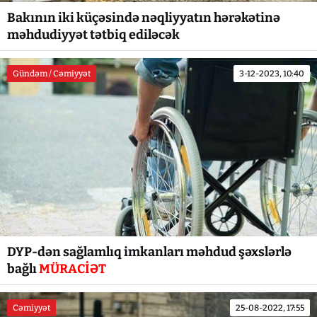
Bakının iki küçəsində nəqliyyatın hərəkətinə
məhdudiyyət tətbiq ediləcək
Gündəm / Cəmiyyət
3-12-2023, 10:40
DYP-dən sağlamlıq imkanları məhdud şəxslərlə
bağlı
MÜRACİƏT
Cəmiyyət
25-08-2022, 17:55