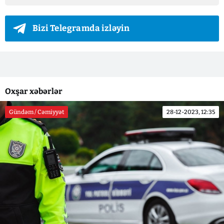
Bizi Telegramda izləyin
Oxşar xəbərlər
Gündəm / Cəmiyyət
28-12-2023, 12:35