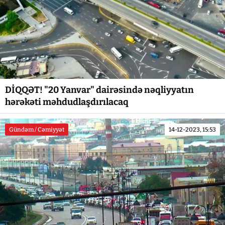
DİQQƏT! "20 Yanvar" dairəsində nəqliyyatın
hərəkəti məhdudlaşdırılacaq
Gündəm / Cəmiyyət
14-12-2023, 15:53