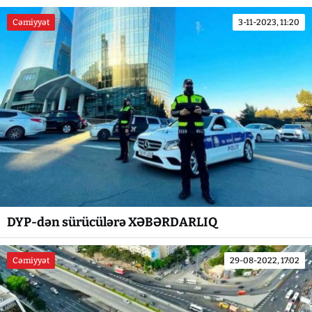
Cəmiyyət
3-11-2023, 11:20
DYP-dən sürücülərə XƏBƏRDARLIQ
Cəmiyyət
29-08-2022, 17:02