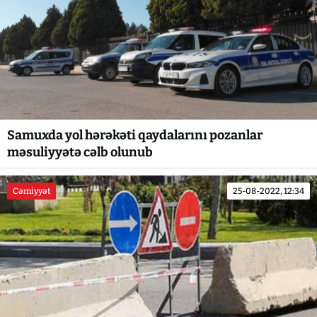
Samuxda yol hərəkəti qaydalarını pozanlar
məsuliyyətə cəlb olunub
Cəmiyyət
25-08-2022, 12:34