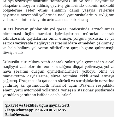
Dünya Azərbaycanlılarının Həmrəyliyi Günü və Yeni il bayramı ilə
əlaqədar müəyyən edilmiş qeyri-iş günlərində ölkənin müxtəlif
bölgələrinə səfər etmiş əhalinin daimi yaşayış yerlərinə
qayıtması avtomobil yollarında nəqliyyat vasitələrinin sıxlığının
və hərəkət intensivliyinin artmasına səbəb olacaq.
BDYPİ bayram günlərinin yol qəzası nəticəsində arzuolunmaz
bitməməsi üçün hərəkət iştirakçılarına müraciət edərək
təhlükəsizlik qaydalarına əməl etməyi, yorğun, yuxusuz və ya
sərxoş vəziyyətdə nəqliyyat vasitəsini idarə etməkdən çəkinməyi
və belə hallara yol verən sürücülərə qarşı biganə qalmamağı
tövsiyə edib:
"Xüsusilə sürücülərə xitab edərək onları yola çıxmazdan əvvəl
nəqliyyat vasitələrinin texniki sazlığına diqqət yetirməyə, yol və
hava şəraitini düzgün qiymətləndirməyə, yolboyu ötmə və
manevretmə qaydalarına, sürət rejiminə ciddi əməl etməyə
çağırırıq. Uzaq məsafə qət edən sürücü və sərnişinlərin nəzərinə
çatdırırıq ki, qısamüddətli istirahət üçün DYP-nin respublika
əhəmiyyətli avtomobil yollarında yerləşən stasionar postlarında
yaradılan şəraitdən istifadə edə bilərlər".
Şikayət və təkliflər üçün qaynar xətt:
Əlaqə whatsapp:+994 70 402 02 85
BakuNews.az