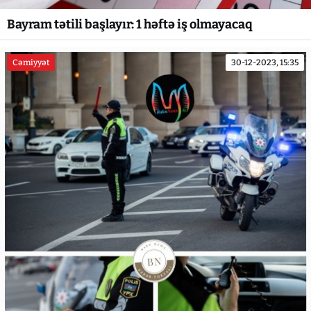
Bayram tətili başlayır: 1 həftə iş olmayacaq
Cəmiyyət
30-12-2023, 15:35