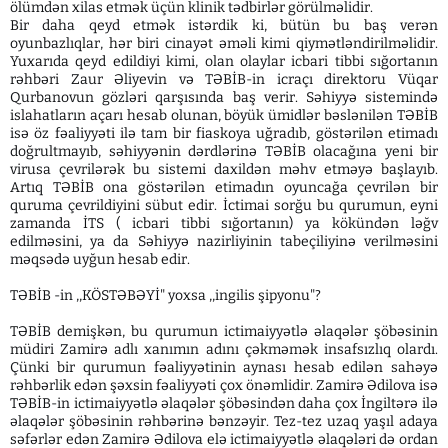
ölümdən xilas etmək üçün klinik tədbirlər görülməlidir.
Bir daha qeyd etmək istərdik ki, bütün bu baş verən
oyunbazlıqlar, hər biri cinayət əməli kimi qiymətləndirilməlidir.
Yuxarıda qeyd edildiyi kimi, olan olaylar icbari tibbi sığortanın
rəhbəri Zaur Əliyevin və TƏBİB-in icraçı direktoru Vüqar
Qurbanovun gözləri qarşısında baş verir. Səhiyyə sistemində
islahatların açarı hesab olunan, böyük ümidlər bəslənilən TƏBİB
isə öz fəaliyyəti ilə tam bir fiaskoya uğradıb, göstərilən etimadı
doğrultmayıb, səhiyyənin dərdlərinə TƏBİB olacağına yeni bir
virusa çevrilərək bu sistemi daxildən məhv etməyə başlayıb.
Artıq TƏBİB ona göstərilən etimadın oyuncağa çevrilən bir
quruma çevrildiyini sübut edir. İctimai sorğu bu qurumun, eyni
zamanda İTS ( icbari tibbi sığortanın) ya kökündən ləğv
edilməsini, ya da Səhiyyə nazirliyinin tabeçiliyinə verilməsini
məqsədə uyğun hesab edir.
TƏBİB -in ,,KÖSTƏBƏYİ" yoxsa ,,ingilis şipyonu"?
TƏBİB demişkən, bu qurumun ictimaiyyətlə əlaqələr şöbəsinin
müdiri Zamirə adlı xanımın adını çəkməmək insafsızlıq olardı.
Çünki bir qurumun fəaliyyətinin aynası hesab edilən sahəyə
rəhbərlik edən şəxsin fəaliyyəti çox önəmlidir. Zamirə Ədilova isə
TƏBİB-in ictimaiyyətlə əlaqələr şöbəsindən daha çox İngiltərə ilə
əlaqələr şöbəsinin rəhbərinə bənzəyir. Tez-tez uzaq yaşıl adaya
səfərlər edən Zamirə Ədilova elə ictimaiyyətlə əlaqələri də ordan