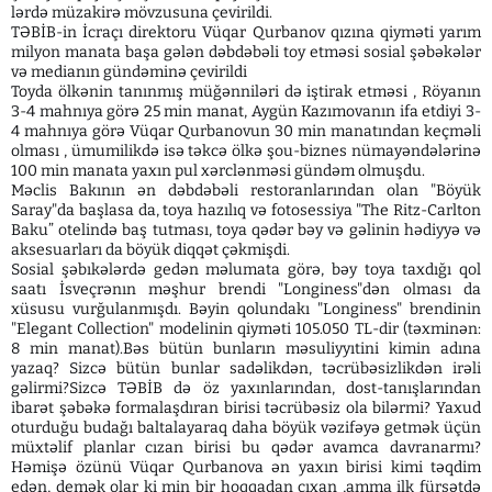
lərdə müzakirə mövzusuna çevirildi.
TƏBİB-in İcraçı direktoru Vüqar Qurbanov qızına qiyməti yarım
milyon manata başa gələn dəbdəbəli toy etməsi sosial şəbəkələr
və medianın gündəminə çevirildi
Toyda ölkənin tanınmış müğənniləri də iştirak etməsi , Röyanın
3-4 mahnıya görə 25 min manat, Aygün Kazımovanın ifa etdiyi 3-
4 mahnıya görə Vüqar Qurbanovun 30 min manatından keçməli
olması , ümumilikdə isə təkcə ölkə şou-biznes nümayəndələrinə
100 min manata yaxın pul xərclənməsi gündəm olmuşdu.
Məclis Bakının ən dəbdəbəli restoranlarından olan "Böyük
Saray"da başlasa da, toya hazılıq və fotosessiya "The Ritz-Carlton
Baku” otelində baş tutması, toya qədər bəy və gəlinin hədiyyə və
aksesuarları da böyük diqqət çəkmişdi.
Sosial şəbıkələrdə gedən məlumata görə, bəy toya taxdığı qol
saatı İsveçrənın məşhur brendi "Longiness"dən olması da
xüsusu vurğulanmışdı. Bəyin qolundakı "Longiness" brendinin
"Elegant Collection" modelinin qiyməti 105.050 TL-dir (təxminən:
8 min manat).Bəs bütün bunların məsuliyyıtini kimin adına
yazaq? Sizcə bütün bunlar sadəlikdən, təcrübəsizlikdən irəli
gəlirmi?Sizcə TƏBİB də öz yaxınlarından, dost-tanışlarından
ibarət şəbəkə formalaşdıran birisi təcrübəsiz ola bilərmi? Yaxud
oturduğu budağı baltalayaraq daha böyük vəzifəyə getmək üçün
müxtəlif planlar cızan birisi bu qədər avamca davranarmı?
Həmişə özünü Vüqar Qurbanova ən yaxın birisi kimi təqdim
edən, demək olar ki min bir hoqqadan çıxan ,amma ilk fürsətdə