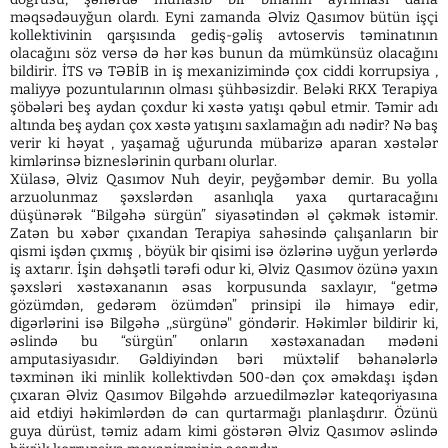
məqsədəuyğun olardı. Eyni zamanda Əlviz Qasımov bütün işçi
kollektivinin qarşısında gediş-gəliş avtoservis təminatının
olacağını söz versə də hər kəs bunun da mümkünsüz olacağını
bildirir. İTS və TƏBİB in iş mexanizimində çox ciddi korrupsiya ,
maliyyə pozuntularının olması şühbəsizdir. Beləki RKX Terapiya
şöbələri beş aydan çoxdur ki xəstə yatışı qəbul etmir. Təmir adı
altında beş aydan çox xəstə yatışını saxlamağın adı nədir? Nə baş
verir ki həyat , yaşamağ uğurunda mübarizə aparan xəstələr
kimlərinsə bizneslərinin qurbanı olurlar.
Xülasə, Əlviz Qasımov Nuh deyir, peyğəmbər demir. Bu yolla
arzuolunmaz şəxslərdən asanlıqla yaxa qurtaracağını
düşünərək “Bilgəhə sürgün” siyasətindən əl çəkmək istəmir.
Zatən bu xəbər çıxandan Terapiya sahəsində çalışanların bir
qismi işdən çıxmış , böyük bir qisimi isə özlərinə uyğun yerlərdə
iş axtarır. İşin dəhşətli tərəfi odur ki, Əlviz Qasımov özünə yaxın
şəxsləri xəstəxananın əsas korpusunda saxlayır, “getmə
gözümdən, gedərəm özümdən” prinsipi ilə himayə edir,
digərlərini isə Bilgəhə ,,sürgünə" göndərir. Həkimlər bildirir ki,
əslində bu “sürgün” onların xəstəxanadan mədəni
amputasiyasıdır. Gəldiyindən bəri müxtəlif bəhanələrlə
təxminən iki minlik kollektivdən 500-dən çox əməkdaşı işdən
çıxaran Əlviz Qasımov Bilgəhdə arzuedilməzlər kateqoriyasına
aid etdiyi həkimlərdən də can qurtarmağı planlaşdırır. Özünü
guya dürüst, təmiz adam kimi göstərən Əlviz Qasımov əslində