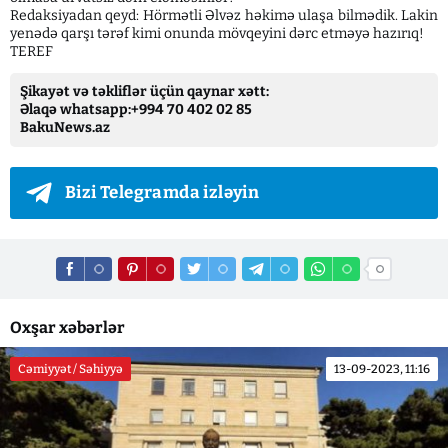
Redaksiyadan qeyd: Hörmətli Əlvəz həkimə ulaşa bilmədik. Lakin
yenədə qarşı tərəf kimi onunda mövqeyini dərc etməyə hazırıq!
TEREF
Şikayət və təkliflər üçün qaynar xətt:
Əlaqə whatsapp:+994 70 402 02 85
BakuNews.az
Bizi Telegramda izləyin
Oxşar xəbərlər
Cəmiyyət / Səhiyyə
13-09-2023, 11:16