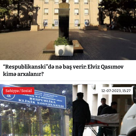
“Respublikanski”də nə baş verir: Elviz Qasımov
kimə arxalanır?
Səhiyyə / Sosial
12-07-2023, 15:27