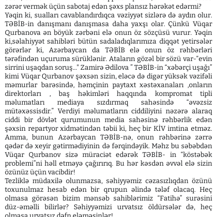
zərər vermək üçün sabotaj edən şəxs plansız hərəkət edərmi?
Yəqin ki, sualları cavablandırdıqca vəziyyət sizlərə də aydın olur.
TƏBİB-in danışmanı danışmasa daha yaxşı olar. Çünkü Vüqar
Qurbanova ən böyük zərbəni elə onun öz sözçüsü vurur. Yəqin
ki,səlahiyyət sahibləri bütün sadaladıqlarımıza diqqət yetirsələr
görərlər ki, Azərbaycan da TƏBİB elə onun öz rəhbərləri
tərəfindən uçuruma sürüklənir. Ataların gözəl bir sözü var-“evin
sirrini uşaqdan soruş..." Zamirə Ədilova ” TƏBİB-in “xəbərçi uşağı”
kimi Vüqar Qurbanov şəxsən sizin, eləcə də digər yüksək vəzifəli
məmurlar barəsində, həmçinin paytaxt xəstəxanaları ,onların
direktorları , baş həkimləri haqqında kompromat tipli
məlumatları mediaya sızdırmaq sahəsində “əvəzsiz
mütəxəssisdir.” Verdiyi məlumatların ciddiliyini nəzərə alaraq
ciddi bir dövlət qurumunun media sahəsinə rəhbərlik edən
şəxsin repartyor xidmətindən təbii ki, heç bir KİV imtina etməz.
Amma, bunun Azərbaycan TƏBİB-nə, onun rəhbərinə zərrə
qədər də xeyir gətirmədiyinin də fərqindəyik. Məhz bu səbəbdən
Vüqar Qurbanov sizə müraciət edərək TƏBİB- in “köstəbək
problemi”ni həll etməyə çağırırıq. Bu hər kəsdən əvvəl elə sizin
özünüz üçün vacibdir!
Tezliklə müdaxilə olunmazsa, səhiyyəmiz cəzasızlıqdan özünü
toxunulmaz hesab edən bir qrupun əlində tələf olacaq. Heç
olmasa görəsən bizim mənsəb sahiblərimiz “Fatihə” surəsini
düz-əməlli bilirlər? Səhiyyəmizi urvatsız öldürsələr də, heç
olmasa urvatsız dəfn eləməsinlər!