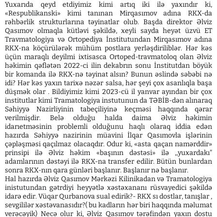
Yuxarıda qeyd etdiyimiz kimi artıq iki ilə yaxındır ki,
«Respublikanski» kimi tanınan Mirqasımov adına RKX-da
rəhbərlik strukturlarına təyinatlar olub. Başda direktor Əlviz
Qasımov olmaqla kütləvi şəkildə, xeyli sayda heyət üzvü ET
Travmatologiya və Ortopediya İnstitutundan Mirqasımov adına
RKX-na köçürülərək mühüm postlara yerləşdiriliblər. Hər kəs
üçün maraqlı deyilmi ixtisasca Ortoped-travmatoloq olan Əlviz
həkimin qəflətən 2022-ci ilin dekabrın sonu İnstitutdan böyük
bir komanda ilə RKX-nə təyinat alsın? Bunun əslində səbəbi nə
idi? Hər kəs yaxın tarixə nəzər salsa, hər şeyi çox asanlıqla başa
düşmək olar . Bildiyimiz kimi 2023-cü il yanvar ayından bir çox
institutlar kimi Tramatologiya instutunun da TƏBİB-dən alınaraq
Səhiyyə Nazirliyinin tabeçiliyinə keçməsi haqqında qərar
verilmişdir. Belə olduğu halda daima Əlviz həkimin
idarıetməsinin problemli olduğunu haqlı olaraq iddia edən
hazırda Səhiyyə nazirinin müavini İlqar Qasımovla işlərinin
çəpləşməsi qaçılmaz olacaqdır. Odur ki, «asta qaçan namərddir»
prinsipi ilə Əlviz həkim «başının dəstəsi» ilə ,,yuxardakı"
adamlarının dəstəyi ilə RKX-na transfer edilir. Bütün bunlardan
sonra RKX-nın qara günləri başlanır. Başlanır nə başlanır.
Hal hazırda Əlviz Qasımov Mərkəzi Kilinikadan və Tramatologiya
inistutundan gətrdiyi heyyətlə xəstəxananı rüsvayedici şəkildə
idarə edir. Vüqar Qurbanova sual edirik?- RKX sı dostlar, tanışlar ,
sevgililər xəstəvanasıdır?( bu kadların hər biri haqqında məlumat
verəcəyik) Necə olur ki, Əlviz Qasımov tərəfindən yaxın dostu