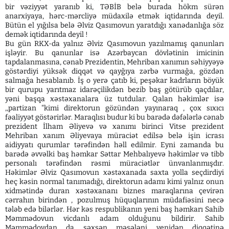
bir vəziyyət yaranıb ki, TƏBİB belə burada hökm sürən
anarxiyaya, hərc-mərcliyə müdaxilə etmək iqtidarında deyil.
Bütün el yığılsa belə Əlviz Qasımovun yaratdığı xanədanlığa söz
demək iqtidarında deyil !
Bu gün RKX-da yalnız Əlviz Qasımovun yazılmamış qanunları
işləyir. Bu qanunlar isə Azərbaycan dövlətinin imicinin
tapdalanmasına, cənab Prezidentin, Mehriban xanımın səhiyyəyə
göstərdiyi yüksək diqqət və qayğıya zərbə vurmağa, gözdən
salmağa hesablanıb. İş o yerə çatıb ki, peşəkar kadrların böyük
bir qurupu yarıtmaz idarəçilikdən bezib baş götürüb qaçdılar,
yəni başqa xəstəxanalara üz tutdular. Qalan həkimlər isə
,,partizan "kimi direktorun gözündən yayınaraq , çox sıxıcı
fəaliyyət göstərirlər. Maraqlısı budur ki bu barədə dəfələrlə cənab
prezident İlham Əliyevə və xanımı birinci Vitse prezident
Mehriban xanım Əliyevaya müraciət edilsə belə işin icrası
aidiyyatı qurumlar tərəfindən həll edilmir. Eyni zamanda bu
barədə əvvəlki baş həmkar Səttar Mehbalıyevə həkimlər və tibb
personalı tərəfindən rəsmi müraciətlər ünvanlanmışdır.
Həkimlər Əlviz Qasımovun xəstəxanada saxta yolla seçdirdiyi
heç kəsin normal tanımadığı, direktorun adamı kimi yalnız onun
xidmətində duran xəstəxananı biznes maraqlarına çevirən
cərrahın birindən , pozulmuş hüquqlarının müdafiəsini necə
tələb edə bilərlər. Hər kəs respublikanın yeni baş həmkarı Sahib
Məmmədovun vicdanlı adam olduğunu bildirir. Sahib
Məmmədovdan da şəxsən məsələni yenidən diqqətinə