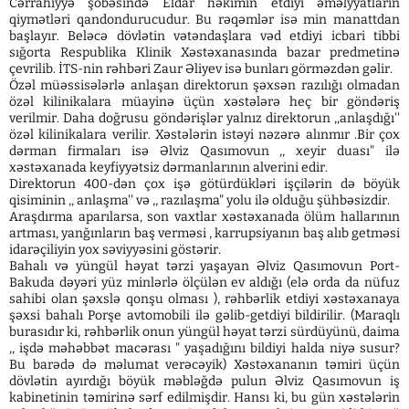
Cərrahiyyə şöbəsində Eldar həkimin etdiyi əməlyyatların
qiymətləri qandondurucudur. Bu rəqəmlər isə min manattdan
başlayır. Beləcə dövlətin vətəndaşlara vəd etdiyi icbari tibbi
sığorta Respublika Klinik Xəstəxanasında bazar predmetinə
çevrilib. İTS-nin rəhbəri Zaur Əliyev isə bunları görməzdən gəlir.
Özəl müəssisələrlə anlaşan direktorun şəxsən razılığı olmadan
özəl kilinikalara müayinə üçün xəstələrə heç bir göndəriş
verilmir. Daha doğrusu göndərişlər yalnız direktorun ,,anlaşdığı''
özəl kilinikalara verilir. Xəstələrin istəyi nəzərə alınmır .Bir çox
dərman firmaları isə Əlviz Qasımovun ,, xeyir duası" ilə
xəstəxanada keyfiyyətsiz dərmanlarının alverini edir.
Direktorun 400-dən çox işə götürdükləri işçilərin də böyük
qisiminin ,, anlaşma'' və ,, razılaşma" yolu ilə olduğu şühbəsizdir.
Araşdırma aparılarsa, son vaxtlar xəstəxanada ölüm hallarının
artması, yanğınların baş verməsi , karrupsiyanın baş alıb getməsi
idarəçiliyin yox səviyyəsini göstərir.
Bahalı və yüngül həyat tərzi yaşayan Əlviz Qasımovun Port-
Bakuda dəyəri yüz minlərlə ölçülən ev aldığı (elə orda da nüfuz
sahibi olan şəxslə qonşu olması ), rəhbərlik etdiyi xəstəxanaya
şəxsi bahalı Porşe avtomobili ilə gəlib-getdiyi bildirilir. (Maraqlı
burasıdır ki, rəhbərlik onun yüngül həyat tərzi sürdüyünü, daima
,, işdə məhəbbət macərası " yaşadığını bildiyi halda niyə susur?
Bu barədə də məlumat verəcəyik) Xəstəxananın təmiri üçün
dövlətin ayırdığı böyük məbləğdə pulun Əlviz Qasımovun iş
kabinetinin təmirinə sərf edilmişdir. Hansı ki, bu gün xəstələrin