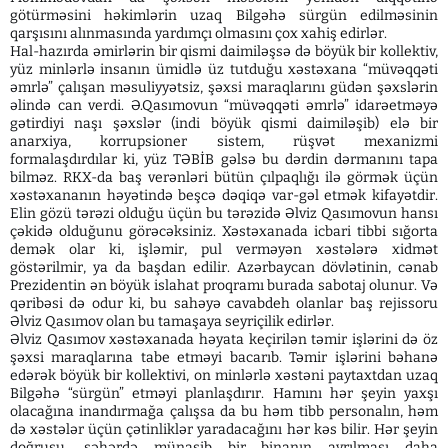
götürməsini həkimlərin uzaq Bilgəhə sürgün edilməsinin
qarşısını alınmasında yardımçı olmasını çox xahiş edirlər.
Hal-hazırda əmirlərin bir qismi daimiləşsə də böyük bir kollektiv,
yüz minlərlə insanın ümidlə üz tutduğu xəstəxana “müvəqqəti
əmrlə” çalışan məsuliyyətsiz, şəxsi maraqlarını güdən şəxslərin
əlində can verdi. Ə.Qasımovun “müvəqqəti əmrlə” idarəetməyə
gətirdiyi naşı şəxslər (indi böyük qismi daimiləşib) elə bir
anarxiya, korrupsioner sistem, rüşvət mexanizmi
formalaşdırdılar ki, yüz TƏBİB gəlsə bu dərdin dərmanını tapa
bilməz. RKX-da baş verənləri bütün çılpaqlığı ilə görmək üçün
xəstəxananın həyətində beşcə dəqiqə var-gəl etmək kifayətdir.
Elin gözü tərəzi olduğu üçün bu tərəzidə Əlviz Qasımovun hansı
çəkidə olduğunu görəcəksiniz. Xəstəxanada icbari tibbi sığorta
demək olar ki, işləmir, pul verməyən xəstələrə xidmət
göstərilmir, ya da başdan edilir. Azərbaycan dövlətinin, cənab
Prezidentin ən böyük islahat proqramı burada sabotaj olunur. Və
qəribəsi də odur ki, bu sahəyə cavabdeh olanlar baş rejissoru
Əlviz Qasımov olan bu tamaşaya seyriçilik edirlər.
Əlviz Qasımov xəstəxanada həyata keçirilən təmir işlərini də öz
şəxsi maraqlarına tabe etməyi bacarıb. Təmir işlərini bəhanə
edərək böyük bir kollektivi, on minlərlə xəstəni paytaxtdan uzaq
Bilgəhə “sürgün” etməyi planlaşdırır. Hamını hər şeyin yaxşı
olacağına inandırmağa çalışsa da bu həm tibb personalın, həm
də xəstələr üçün çətinliklər yaradacağını hər kəs bilir. Hər şeyin
doğrusu, şəhərdə münasib bir binanın ayrılması daha