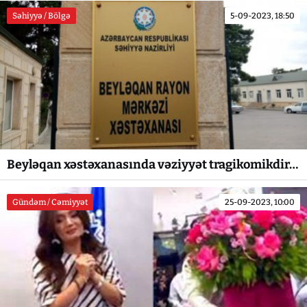
Səhiyyə / Bölgə
5-09-2023, 18:50
Beyləqan xəstəxanasında vəziyyət tragikomikdir…
Gündəm / Cəmiyyət
25-09-2023, 10:00