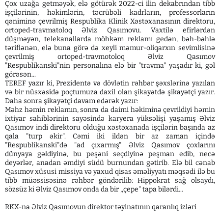
Çox uzağa getməyək, elə götürək 2022-ci ilin dekabrından tibb
işçilərinin, həkimlərin, təcrübəli kadrların, professorların
qəniminə çevrilmiş Respublika Klinik Xəstəxanasının direktoru,
ortoped-travmatoloq Əlviz Qasımovu. Vaxtilə efirlərdən
düşməyən, telekanallarda möhkəm reklamı gedən, bəh-bəhlə
təriflənən, elə buna görə də xeyli məmur-oliqarxın sevimlisinə
çevrilmiş ortoped-travmotoloq Əlviz Qasımov
"Respublikanski"nin personalına elə bir "travma" yaşadır ki, gəl
görəsən...
TEREF yazır ki, Prezidentə və dövlətin rəhbər şəxslərinə yazılan
və bir nüsxəsidə poçtumuza daxil olan şikayətdə şikayətçi yazır.
Daha sonra şikayətçi davam edərək yazır:
Məhz həmin reklamın, sonra da daimi həkiminə çevrildiyi həmin
ixtiyar sahiblərinin sayəsində karyera yüksəlişi yaşamış Əlviz
Qasımov indi direktoru olduğu xəstəxanada işçilərin başında az
qala "turp əkir". Cəmi iki ildən bir az zaman içində
"Respublikanski"də "ad çıxarmış" Əlviz Qasımov çoxlarını
dünyaya gəldiyinə, bu peşəni seçdiyinə peşman edib, necə
deyərlər, anadan əmdiyi südü burnundan gətirib. Elə bil cənab
Qasımov xüsusi missiya və yaxud qisas əməliyyatı məqsədi ilə bu
tibb müəssisəsinə rəhbər göndərilib: Hippokrat sağ olsaydı,
sözsüz ki Əlviz Qasımov onda da bir ,,çepe" tapa bilərdi...
RKX-na Əlviz Qasımovun direktor təyinatının qaranlıq izləri