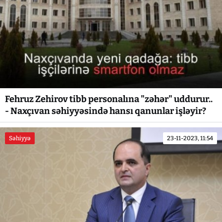
Fehruz Zehirov tibb personalına "zəhər" uddurur..
- Naxçıvan səhiyyəsində hansı qanunlar işləyir?
Səhiyyə
23-11-2023, 11:54