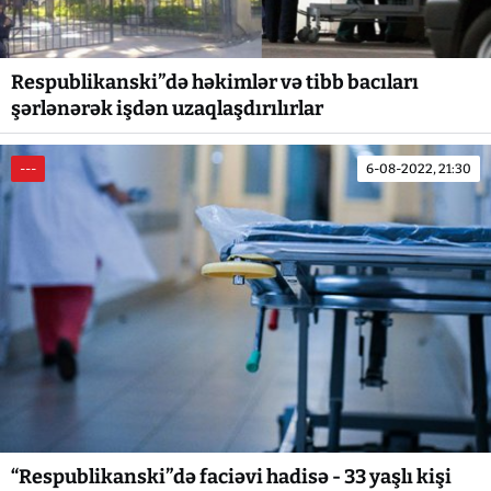
Respublikanski”də həkimlər və tibb bacıları
şərlənərək işdən uzaqlaşdırılırlar
---
6-08-2022, 21:30
“Respublikanski”də faciəvi hadisə - 33 yaşlı kişi