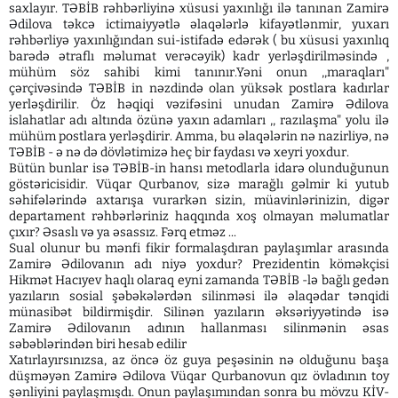
saxlayır. TƏBİB rəhbərliyinə xüsusi yaxınlığı ilə tanınan Zamirə
Ədilova təkcə ictimaiyyətlə əlaqələrlə kifayətlənmir, yuxarı
rəhbərliyə yaxınlığından sui-istifadə edərək ( bu xüsusi yaxınlıq
barədə ətraflı məlumat verəcəyik) kadr yerləşdirilməsində ,
mühüm söz sahibi kimi tanınır.Yəni onun ,,maraqları"
çərçivəsində TƏBİB in nəzdində olan yüksək postlara kadırlar
yerləşdirilir. Öz həqiqi vəzifəsini unudan Zamirə Ədilova
islahatlar adı altında özünə yaxın adamları ,, razılaşma" yolu ilə
mühüm postlara yerləşdirir. Amma, bu əlaqələrin nə nazirliyə, nə
TƏBİB - ə nə də dövlətimizə heç bir faydası və xeyri yoxdur.
Bütün bunlar isə TƏBİB-in hansı metodlarla idarə olunduğunun
göstəricisidir. Vüqar Qurbanov, sizə marağlı gəlmir ki yutub
səhifələrində axtarışa vurarkən sizin, müavinlərinizin, digər
departament rəhbərləriniz haqqında xoş olmayan məlumatlar
çıxır? Əsaslı və ya əsassız. Fərq etməz ...
Sual olunur bu mənfi fikir formalaşdıran paylaşımlar arasında
Zamirə Ədilovanın adı niyə yoxdur? Prezidentin köməkçisi
Hikmət Hacıyev haqlı olaraq eyni zamanda TƏBİB -lə bağlı gedən
yazıların sosial şəbəkələrdən silinməsi ilə əlaqədar tənqidi
münasibət bildirmişdir. Silinən yazıların əksəriyyətində isə
Zamirə Ədilovanın adının hallanması silinmənin əsas
səbəblərindən biri hesab edilir
Xatırlayırsınızsa, az öncə öz guya peşəsinin nə olduğunu başa
düşməyən Zamirə Ədilova Vüqar Qurbanovun qız övladının toy
şənliyini paylaşmışdı. Onun paylaşımından sonra bu mövzu KİV-