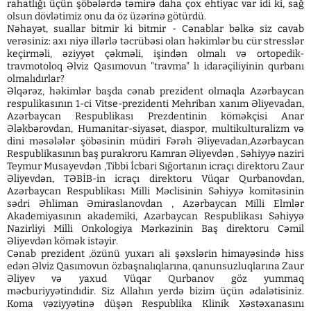
rahatlığı üçün şöbələrdə təmirə daha çox ehtiyac var idi ki, sağ
olsun dövlətimiz onu da öz üzərinə götürdü.
Nəhayət, suallar bitmir ki bitmir - Cənablar bəlkə siz cavab
verəsiniz: axı niyə illərlə təcrübəsi olan həkimlər bu cür stresslər
keçirməli, əziyyət çəkməli, işindən olmalı və ortopedik-
travmotoloq Əlviz Qasımovun "travma" lı idarəçiliyinin qurbanı
olmalıdırlar?
Əlqərəz, həkimlər başda cənab prezident olmaqla Azərbaycan
respulikasının 1-ci Vitse-prezidenti Mehriban xanım Əliyevadan,
Azərbaycan Respublikası Prezdentinin köməkçisi Anar
Ələkbərovdan, Humanitar-siyasət, diaspor, multikulturalizm və
dini məsələlər şöbəsinin müdiri Fərəh Əliyevadan,Azərbaycan
Respublikasının baş purakroru Kamran Əliyevdən , Səhiyyə naziri
Teymur Musayevdən ,Tibbi İcbari Sığortanın icraçı direktoru Zaur
Əliyevdən, TƏBİB-in icraçı direktoru Vüqar Qurbanovdan,
Azərbaycan Respublikası Milli Məclisinin Səhiyyə komitəsinin
sədri Əhliman Əmiraslanovdan , Azərbaycan Milli Elmlər
Akademiyasının akademiki, Azərbaycan Respublikası Səhiyyə
Nazirliyi Milli Onkologiya Mərkəzinin Baş direktoru Cəmil
Əliyevdən kömək istəyir.
Cənab prezident ,özünü yuxarı ali şəxslərin himayəsində hiss
edən Əlviz Qasımovun özbaşnalıqlarına, qanunsuzluqlarına Zaur
Əliyev və yaxud Vüqar Qurbanov göz yummaq
məcburiyyətindıdir. Siz Allahın yerdə bizim üçün ədalətisiniz.
Koma vəziyyətinə düşən Respublika Klinik Xəstəxanasını