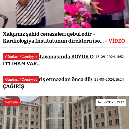
Xalqımız şəhid cənazələri qəbul edir –
Kardiologiya İnstitutunun direktoru isə… –
VİDEO
Şərur Uşaq Xəstəxanasında BÖYÜK OYUNLAR -
Gündəm / Cəmiyyət
18-09-2024, 11:52
İTTİHAM VAR...
`Findex` lə sifariş etməzdən öncə düşünün... -
Gündəm / Cəmiyyət
28-09-2024, 16:24
ÇAĞIRIŞ
Səhiyyə
6-09-2023, 17:17