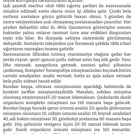
böyük korrupsiya mexanizminin açarıdır.
İşdi şayətdi məcbur olub tibbi sığorta şərtləri ilə xəstəxanada
müalicə edilməli xəstə olarsa onun işi Allaha qalır. Çünki belə
sərfəsiz xəstələrə gözün götürüb baxan olmur, 5 gündən də
sonra vəziyyətindən asılı olmayaraq xəstəxanadan çıxarırlar. Hər
şeydən dəhşətlisi odur ki, Əlviz Qasımovun göstərişinə əsasən
həkimlər yalnız onların təminat üzrə əmr etdikləri diaqnozları
təyin edə bilər. Bu dünyada səhiyyə sistemində görülməmiş
dəhşətdir. Xəstələrin taleyindən çox birmənalı şəkildə tibbi icbari
sığortanın maraqları önəmə gətirilir.
Xəstəxananın liftindən tutmuş reanimasiya otağına qədər hər
yerdə rüşvət, qeyri-qanuni pullu xidmət növü baş alıb gedir. Yəni:
liftə minmək, ayaqyoluna getmək, xəstəni qəbul şöbəsinə
çatdırmaq, Kompüter Tomoqrafiya müayinəsindən keçmək,bütün
cərrahi əməlyatlar, analiz vermək, hətta az qala salam vermək
belə pullu xidmət hesab edilir.
Bundan başqa, ultrasəs müayinəsinin aparıldığı kabinetdə də
konkret tariflər müəyyənləşdirilib. Məsələn, zobdan müayinə
olunmaq istəyirsənsə15-20 manat ödəməlisən. Qadınlarda daxili
orqanların kompleks müayinəsi isə 150 manata başa gələcək.
Bundan başqa burada qanın ümumi analizi 20, qanda qlükozanın
müəyyən olunması 10, sidiyin ümumi analizi 10, böyrək analizləri
40, adi həkim müayinəsi 30, ginekoloji yoxlanma 60 manata başa
gəlir. Döş qəfəsinin rentgeni üçün 20-30 manat ödəmək lazım
gəlir. Daxili orqanların ümumi müayinəsi isə 165 manatdır.