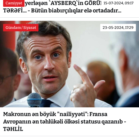
Şıxovda yerləşən `AYSBERQ`in GÖRÜNƏN
Cəmiyyət
15-07-2024, 09:17
TƏRƏFİ... - Bütün biabırçılıqlar elə ortadadır...
Gündəm / Siyasət
23-05-2024, 17:29
Makronun ən böyük "nailiyyəti": Fransa
Avropanın ən təhlükəli ölkəsi statusu qazanıb -
TƏHLİL