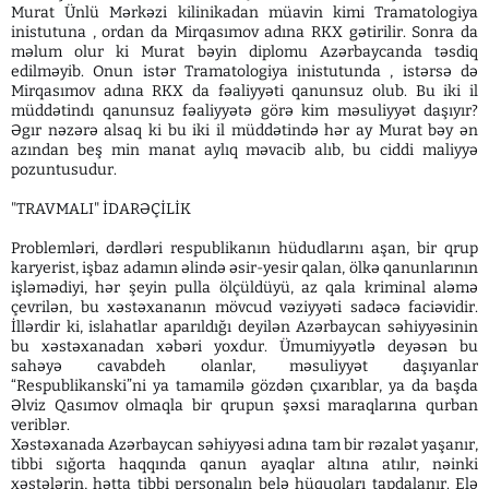
Murat Ünlü Mərkəzi kilinikadan müavin kimi Tramatologiya
inistutuna , ordan da Mirqasımov adına RKX gətirilir. Sonra da
məlum olur ki Murat bəyin diplomu Azərbaycanda təsdiq
edilməyib. Onun istər Tramatologiya inistutunda , istərsə də
Mirqasımov adına RKX da fəaliyyəti qanunsuz olub. Bu iki il
müddətindı qanunsuz fəaliyyətə görə kim məsuliyyət daşıyır?
Əgır nəzərə alsaq ki bu iki il müddətində hər ay Murat bəy ən
azından beş min manat aylıq məvacib alıb, bu ciddi maliyyə
pozuntusudur.
"TRAVMALI" İDARƏÇİLİK
Problemləri, dərdləri respublikanın hüdudlarını aşan, bir qrup
karyerist, işbaz adamın əlində əsir-yesir qalan, ölkə qanunlarının
işləmədiyi, hər şeyin pulla ölçüldüyü, az qala kriminal aləmə
çevrilən, bu xəstəxananın mövcud vəziyyəti sadəcə faciəvidir.
İllərdir ki, islahatlar aparıldığı deyilən Azərbaycan səhiyyəsinin
bu xəstəxanadan xəbəri yoxdur. Ümumiyyətlə deyəsən bu
sahəyə cavabdeh olanlar, məsuliyyət daşıyanlar
“Respublikanski”ni ya tamamilə gözdən çıxarıblar, ya da başda
Əlviz Qasımov olmaqla bir qrupun şəxsi maraqlarına qurban
veriblər.
Xəstəxanada Azərbaycan səhiyyəsi adına tam bir rəzalət yaşanır,
tibbi sığorta haqqında qanun ayaqlar altına atılır, nəinki
xəstələrin, hətta tibbi personalın belə hüquqları tapdalanır. Elə