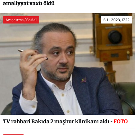
əməliyyat vaxtı öldü
Araşdırma / Sosial
6-11-2023, 17:22
TV rəhbəri Bakıda 2 məşhur klinikanı aldı -
FOTO