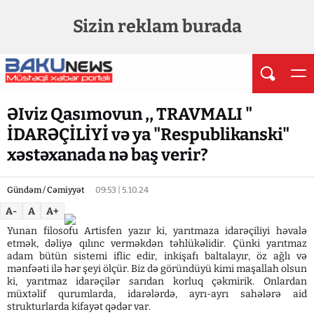
Sizin reklam burada
ƏIviz Qasımovun ,, TRAVMALI "
İDARƏÇİLİYİ və ya "Respublikanski"
xəstəxanada nə baş verir?
Gündəm / Cəmiyyət
09:53 | 5.10.24
A-
A
A+
Yunan filosofu Artisfen yazır ki, yarıtmaza idarəçiliyi həvalə
etmək, dəliyə qılınc verməkdən təhlükəlidir. Çünki yarıtmaz
adam bütün sistemi iflic edir, inkişafı baltalayır, öz ağlı və
mənfəəti ilə hər şeyi ölçür. Biz də göründüyü kimi maşallah olsun
ki, yarıtmaz idarəçilər sarıdan korluq çəkmirik. Onlardan
müxtəlif qurumlarda, idarələrdə, ayrı-ayrı sahələrə aid
strukturlarda kifayət qədər var.