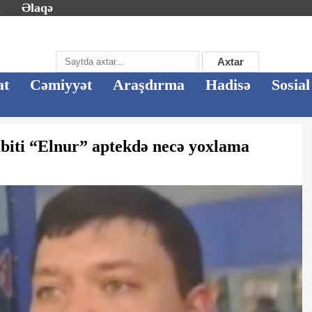
m
Əlaqə
Axtar
at
Cəmiyyət
Araşdırma
Hadisə
Sosial
abiti “Elnur” aptekdə necə yoxlama