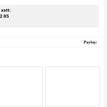
 xətt:
2 85
Paylaş: