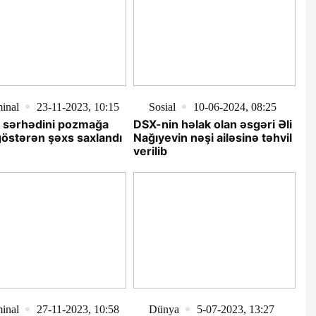
inal
23-11-2023, 10:15
Sosial
10-06-2024, 08:25
t sərhədini pozmağa
DSX-nin həlak olan əsgəri Əli
östərən şəxs saxlandı
Nağıyevin nəşi ailəsinə təhvil
verilib
inal
27-11-2023, 10:58
Dünya
5-07-2023, 13:27