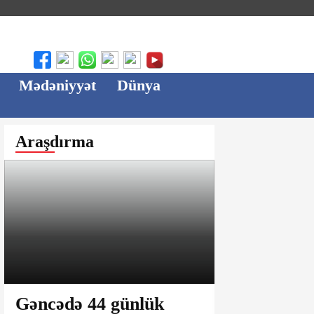
Mədəniyyət
Dünya
Araşdırma
Gəncədə 44 günlük
Ağsu bazar