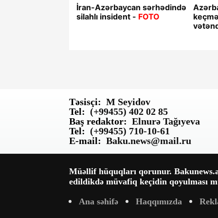
İran-Azərbaycan sərhədində
Azərb
silahlı insident -
FOTO
keçmək
vətənd
Təsisçi:
M Seyidov
Tel:
(+99455) 402 02 85
Baş redaktor:
Elnurə Tağıyeva
Tel:
(+99455) 710-10-61
E-mail:
Baku.news@mail.ru
Müəllif hüquqları qorunur. Bakunews.az
edildikdə müvafiq keçidin qoyulması mü
Ana səhifə
Haqqımızda
Rek