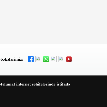
Bu gün, 13:39
Bazar günü Azərbaycanda 40
dərəcə isti olacaq
Bu gün, 12:25
Xanımının doğum günündə
vəfat edibmiş...
Bu gün, 12:01
Cəlilabadda iki həyətyanı sahə
və tövlə yanıb
əbəkələrimiz:
Bu gün, 11:49
Sumqayıtda avtomobil təmiri
sexi yandı - Video
əlumat internet səhifələrində istifadə
Bu gün, 11:29
Rusiyanın iki neft emalı
zavoduna dron hücumu olub,
güclü yanğın başlayıb