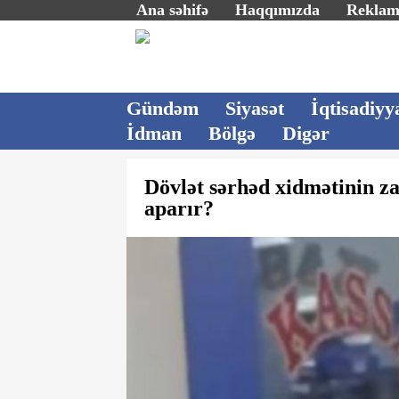
Ana səhifə
Haqqımızda
Rekla
Gündəm
Siyasət
İqtisadiyy
İdman
Bölgə
Digər
Dövlət sərhəd xidmətinin z
aparır?