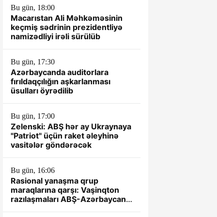
Bu gün, 18:00
Macarıstan Ali Məhkəməsinin
keçmiş sədrinin prezidentliyə
namizədliyi irəli sürülüb
Bu gün, 17:30
Azərbaycanda auditorlara
fırıldaqçılığın aşkarlanması
üsulları öyrədilib
Bu gün, 17:00
Zelenski: ABŞ hər ay Ukraynaya
"Patriot" üçün raket əleyhinə
vasitələr göndərəcək
Bu gün, 16:06
Rasional yanaşma qrup
maraqlarına qarşı: Vaşinqton
razılaşmaları ABŞ-Azərbaycan
münasibətlərində yeni dövrün