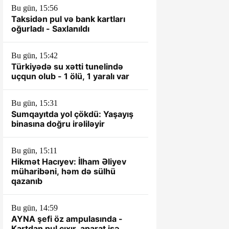
əsası kimi
Bu gün, 15:56
Taksidən pul və bank kartları
oğurladı - Saxlanıldı
Bu gün, 15:42
Türkiyədə su xətti tunelində
uçqun olub - 1 ölü, 1 yaralı var
Bu gün, 15:31
Sumqayıtda yol çökdü: Yaşayış
binasına doğru irəliləyir
Bu gün, 15:11
Hikmət Hacıyev: İlham Əliyev
müharibəni, həm də sülhü
qazanıb
Bu gün, 14:59
AYNA şefi öz ampulasında -
Kartdan pul çıxır, aparat isə