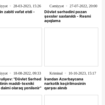
iyyət
28-03-2023, 15:26
Cəmiyyət
27-07-2022, 20:00
n zabiti vəfat etdi -
Dövlət sərhədini pozan
şəxslər saxlanıldı - Rəsmi
açıqlama
iyyət
18-08-2022, 09:33
Kriminal
10-10-2023, 15:17
Quliyev: "Dövlət Sərhəd
İrandan Azərbaycana
inin maddi-texniki
narkotik keçirilməsinin
 daimi olaraq yenilənir"
qarşısı alınıb