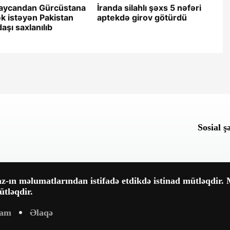
aycandan Gürcüstana
İranda silahlı şəxs 5 nəfəri
 istəyən Pakistan
aptekdə girov götürdü
aşı saxlanılıb
Sosial ş
-ın məlumatlarından istifadə etdikdə istinad mütləqdir. M
tləqdir.
lam
Əlaqə