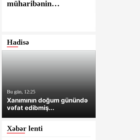
müharibənin
maşınlarda
yaralarının
edilir? – “
bağlanmasına şərait
istəyirsiniz
yaratmayan Dövlət
edin” deyən
Şəhərsalma və
iddialar
Hadisə
Arxitektura Komitəsi -
SAKİNLƏRDƏN
SENSASİON
İDDİALAR
Bu gün, 12:25
Bu gün, 12:01
Xanımının doğum günündə
Cəlilabadda 
vəfat edibmiş...
sahə və tövl
Xəbər lenti