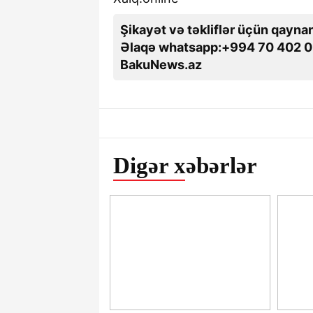
Şikayət və təkliflər üçün qaynar
Əlaqə whatsapp:+994 70 402 0
BakuNews.az
Digər xəbərlər