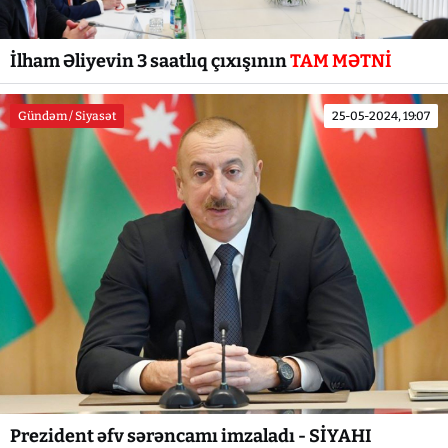
İlham Əliyevin 3 saatlıq çıxışının
TAM MƏTNİ
Gündəm / Siyasət
25-05-2024, 19:07
Prezident əfv sərəncamı imzaladı - SİYAHI