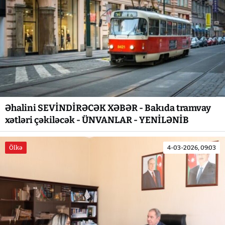
Əhalini SEVİNDİRƏCƏK XƏBƏR - Bakıda tramvay
xətləri çəkiləcək - ÜNVANLAR - YENİLƏNİB
Ölkə
4-03-2026, 09:03