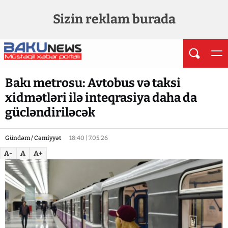
Sizin reklam burada
Bakı metrosu: Avtobus və taksi
xidmətləri ilə inteqrasiya daha da
gücləndiriləcək
Gündəm / Cəmiyyət
18:40 | 7.05.26
A-
A
A+