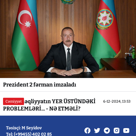
Prezident 2 fərman imzaladı
Yeraltı nəqliyyatın YER ÜSTÜNDƏKİ
Cəmiyyət
6-12-2024, 13:53
PROBLEMLƏRİ... - NƏ ETMƏLİ?
Təsisçi: M Seyidov
Tel: (+99455) 402 02 85