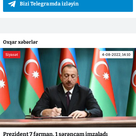
Bizi Telegramda izləyin
Oxşar xəbərlər
Siyasət
4-08-2022, 14:10
Prezident 7 fərman, 1 sərəncam imzaladı