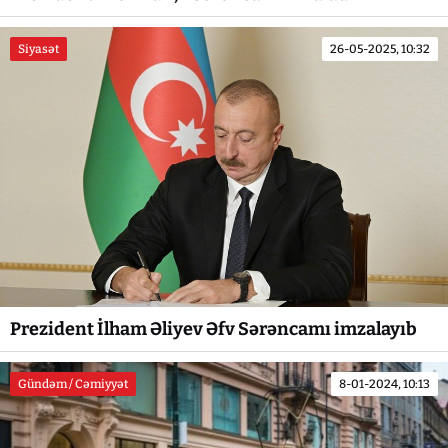
Siyasət
26-05-2025, 10:32
Prezident İlham Əliyev Əfv Sərəncamı imzalayıb
Gündəm / Cəmiyyət
8-01-2024, 10:13