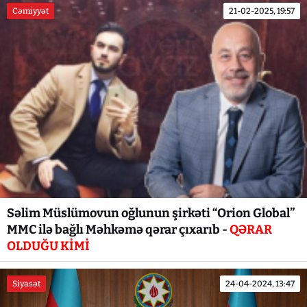
Cəmiyyət
21-02-2025, 19:57
Səlim Müslümovun oğlunun şirkəti “Orion Global”
MMC ilə bağlı Məhkəmə qərar çıxarıb -
QƏRAR
OLDUĞU KİMİ
Siyasət
24-04-2024, 13:47