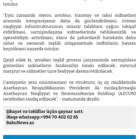
tutulur.
“Eyni zamanda metro, avtobus, tramvay və taksi xidmətləri
arasında inteqrasiyanın daha da gücləndirilməsi, ictimai
nəqliyyat infrastrukturunun müasir tələblərə uyğun inkişaf
etdirilməsi, sərnişindaşıma xidmətlərində təhlükəsizlik və
operativliyin artırılması, eləcə də şəhərdaxili hərəkətin daha
rahat və səmərəli təşkili istiqamətində tədbirlərin həyata
keçirilməsi nəzərdə tutulur.
Qeyd edək ki, yenidən təşkil prosesi çərçivəsində sərnişinlərə
göstərilən xidmətlərin fasiləsizliyi təmin ediləcək, mövcud
marşrut və xidmətlər üzrə fəaliyyət davam etdiriləcək.
Cəmiyyətin yeni nizamnaməsi və strukturu üç ay müddətində
Azərbaycan Respublikasının Prezidenti ilə razılaşdırmaqla
Azərbaycan Nəqliyyat və Kommunikasiya Holdinqi (AZCON)
tərəfindən təsdiq ediləcək”, - məlumatda deyilir.
Şikayət və təkliflər üçün qaynar xətt:
Əlaqə whatsapp:+994 70 402 02 85
BakuNews.az