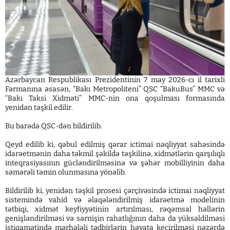
Azərbaycan Respublikası Prezidentinin 7 may 2026-cı il tarixli
Fərmanına əsasən, “Bakı Metropoliteni” QSC “BakuBus” MMC və
“Bakı Taksi Xidməti” MMC-nin ona qoşulması formasında
yenidən təşkil edilir.
Bu barədə QSC-dən bildirilib.
Qeyd edilib ki, qəbul edilmiş qərar ictimai nəqliyyat sahəsində
idarəetmənin daha təkmil şəkildə təşkilinə, xidmətlərin qarşılıqlı
inteqrasiyasının gücləndirilməsinə və şəhər mobilliyinin daha
səmərəli təmin olunmasına yönəlib.
Bildirilib ki, yenidən təşkil prosesi çərçivəsində ictimai nəqliyyat
sistemində vahid və əlaqələndirilmiş idarəetmə modelinin
tətbiqi, xidmət keyfiyyətinin artırılması, rəqəmsal həllərin
genişləndirilməsi və sərnişin rahatlığının daha da yüksəldilməsi
istiqamətində mərhələli tədbirlərin həyata keçirilməsi nəzərdə