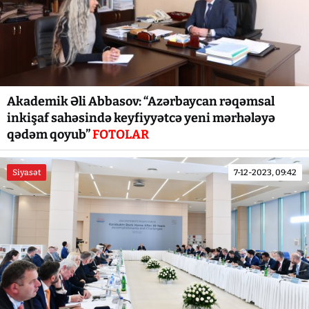
Akademik Əli Abbasov: “Azərbaycan rəqəmsal
inkişaf sahəsində keyfiyyətcə yeni mərhələyə
qədəm qoyub”
FOTOLAR
Siyasət
7-12-2023, 09:42