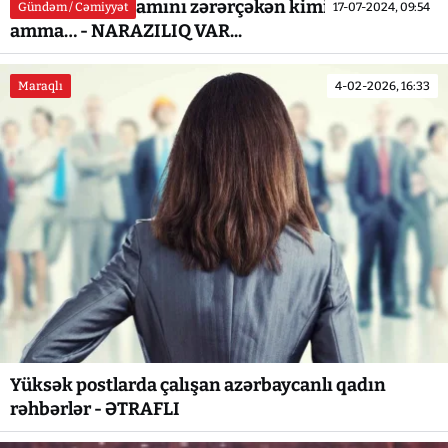
Məhkəmə iş adamını zərərçəkən kimi tanıdı,
Gündəm / Cəmiyyət
17-07-2024, 09:54
amma… - NARAZILIQ VAR...
Maraqlı
4-02-2026, 16:33
Yüksək postlarda çalışan azərbaycanlı qadın
rəhbərlər - ƏTRAFLI