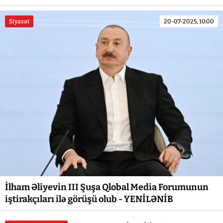
Siyasət
20-07-2025, 10:00
İlham Əliyevin III Şuşa Qlobal Media Forumunun
iştirakçıları ilə görüşü olub - YENİLƏNİB